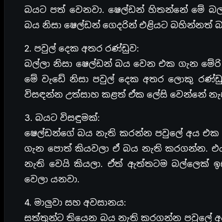
බයට පත් වෙනවා. ෂෙල්ඩන් හිතන්නේ මේ බල්
බය නිසා ෂෙල්ඩන් ගෙදරින් එළියට බහින්නත්
2. පවුල් දෙක අතර රණ්ඩුව:
බල්ලා නිසා ෂෙල්ඩන් බය වෙන එක ගැන මේරි
මේ වැඩේ නිසා පවුල් දෙක අතර ලොකු රණ්ඩුව
විසඳන්න උත්සාහ කළත් ඒක ලේසි වෙන්නේ නැ
3. බයට විසඳුමක්:
ෂෙල්ඩන්ගේ බය නැති කරන්න පවුලේ අය එක 
ගැන පොත් කියවලා ඒ බය නැති කරගන්න. එය
නැති වෙයි කියලා. ඒත් ඇත්තටම බල්ලෙක
වෙලා යනවා.
4. මාලුවා සහ අවසානය:
සත්තුන්ට තියෙන බය නැති කරගන්න පවුලේ අය 