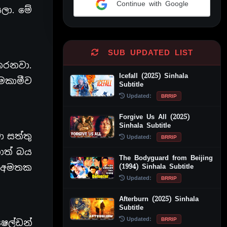
Continue with Google
ලා. මේ
Alternative:
SUB UPDATED LIST
කරනවා.
Icefall (2025) Sinhala
ාමකාමීව
Subtitle
Updated:
BRRIP
Forgive Us All (2025)
Sinhala Subtitle
 සත්තු
Updated:
BRRIP
ොත් බය
The Bodyguard from Beijing
(1994) Sinhala Subtitle
ම අමතක
Updated:
BRRIP
Afterburn (2025) Sinhala
Subtitle
Updated:
BRRIP
ෂෙල්ඩන්