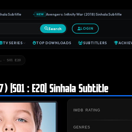
 Subtitle
Avengers: Infinity War (2018) Sinhala Subtitle
NEW
Search
LOGIN
TV SERIES
TOP DOWNLOADS
SUBTITLERS
ACHIE
… · S01 E20
 [S01 : E20] Sinhala Subtitle
IMDB RATING
GENRES