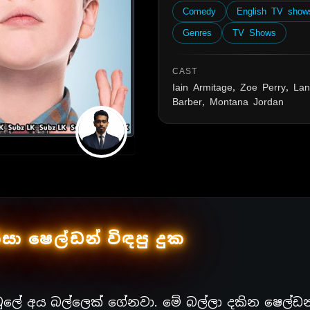
Comedy
English TV show
Genres
TV Shows
CAST
Iain Armitage, Zoe Perry, La
Barber, Montana Jordan
සා ෂෙල්ඩන් විඳපු දුක
පවුලේ අය බල්ලෙක් ගේනවා. මේ බල්ලා දකින ෂෙල්