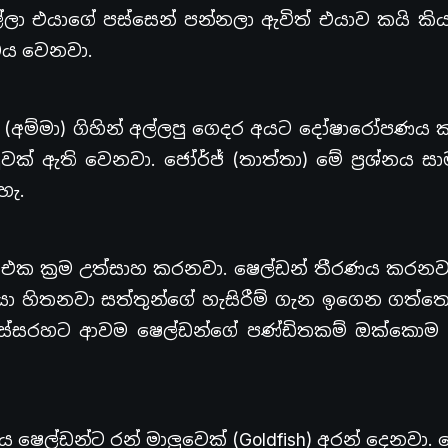
ලා එයාගේ පස්සෙන් පන්නලා ඇවිත් එයාව කයි කිය
 බය වෙනවා.
 (අම්මා) ගිහින් අල්ලපු ගෙදර අයට දෝෂාරෝපණය 
ක් ඇති වෙනවා. ජෝර්ජ් (තාත්තා) මේ ප්‍රශ්නය ස
හැ.
එක ක්‍රම උත්සාහ කරනවා. ෂෙල්ඩන් තීරණය කරනවා
ා හිතනවා සත්තුන්ගේ හැසිරීම් ගැන ඉගෙන ගත්ත
් ඉස්සරහට ආවම ෂෙල්ඩන්ගේ පණ්ඩිතකම් ඔක්කො
ෂෙල්ඩන්ට රන් මාලුවෙක් (Goldfish) අරන් දෙනවා. 