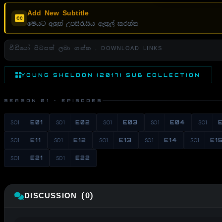
Add New Subtitle
මෙයට අලුත් උපසිරැසිය ඇතුල් කරන්න
වීඩියෝ පිටපත් ලබා ගන්න . DOWNLOAD LINKS
YOUNG SHELDON (2017) SUB COLLECTION
SEASON 01 · EPISODES
S01
E01
S01
E02
S01
E03
S01
E04
S01
S01
E11
S01
E12
S01
E13
S01
E14
S01
E1
S01
E21
S01
E22
DISCUSSION (0)