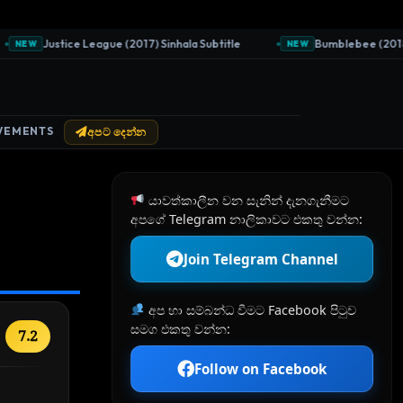
Justice League (2017) Sinhala Subtitle
Bumblebee (2018) Si
NEW
NEW
VEMENTS
අපට දෙන්න
යාවත්කාලීන වන සැනින් දැනගැනීමට
අපගේ Telegram නාලිකාවට එකතු වන්න:
Join Telegram Channel
අප හා සම්බන්ධ වීමට Facebook පිටුව
සමග එකතු වන්න:
7.2
Follow on Facebook