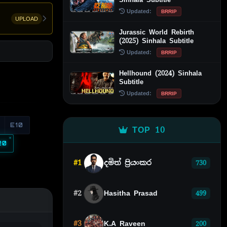
Updated:
BRRIP
UPLOAD
Jurassic World Rebirth
(2025) Sinhala Subtitle
Updated:
BRRIP
Hellhound (2024) Sinhala
Subtitle
Updated:
BRRIP
E10
TOP 10
20
#1
දමිත් ප්‍රියංකර
730
#2
Hasitha Prasad
499
#3
K.A Raveen
200