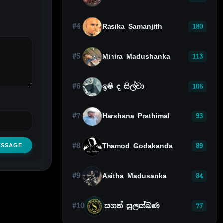
#4
Rasika Samanjith
180
#5
Mihira Madushanka
113
#6
ඉෂි ද සිල්වා
106
#7
Harshana Prathimal
93
#8
Thamod Godakanda
ESSAGE
89
#9
Asitha Madusanka
84
#10
සහන් සුලක්ඛණ
77