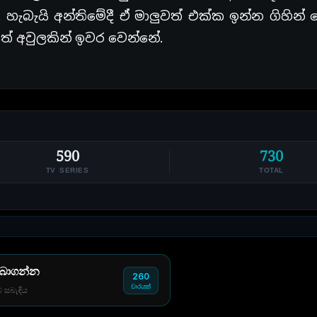
. හැබැයි අන්තිමේදී ඒ මාලුවත් එක්ක ඉන්න ගිහින් 
ත් අවුලකින් ඉවර වෙන්නේ.
590
730
TV SERIES
TOTAL
 බාගන්න
260
වාරයක්
් සබැඳිය