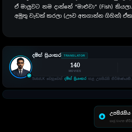
ඒ මාලුවට නම දාන්නේ “මාළුවා” (Fish) කියලා
අමුතු වැඩක් කරලා (ඌව අතගාන්න ගිහින්) ඒක
දමිත් ප්‍රියංකර
TRANSLATOR
140
MOVIES
SubzLK වෙනුවෙන්
දමිත් ප්‍රියංකර
කළ උපසිරැසි නිර්මාණයකි.
උපසිරැසිය
සෘජු බාගත කිරීම