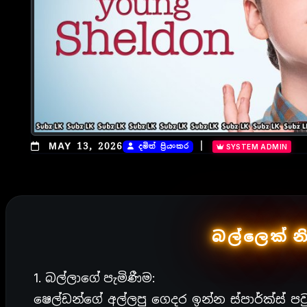
|
MAY 13, 2026
දමිත් ප්‍රියංකර
SYSTEM ADMIN
බල්ලෙක් නි
1. බල්ලාගේ පැමිණීම:
ෂෙල්ඩන්ගේ අල්ලපු ගෙදර ඉන්න ස්පාර්ක්ස් 