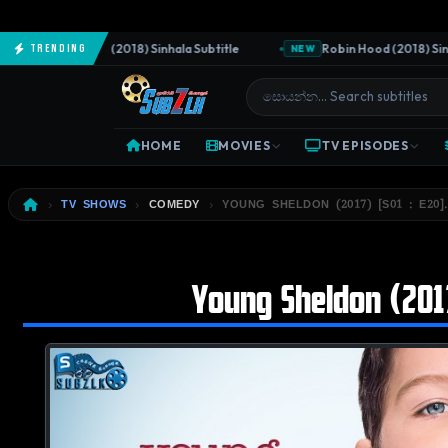
The Predator (2018) Sinhala Subtitle
Robin Hood (2018) Sinhala
Trending
NEW
HOME
MOVIES
TV EPISODES
TV SHOWS
COMEDY
YOUNG SHELDON (2017) [S01 : E20]
Young Sheldon (2017)