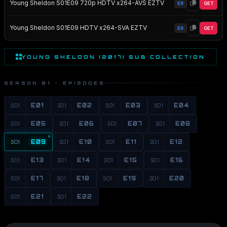
Young Sheldon S01E09 720p HDTV x264-AVS EZTV
E9
GET
Young Sheldon S01E09 HDTV x264-SVA EZTV
E9
GET
YOUNG SHELDON (2017) SUB COLLECTION
SEASON 01 · EPISODES
S01
E01
S01
E02
S01
E03
S01
E04
S01
E05
S01
E06
S01
E07
S01
E08
S01
E09
S01
E10
S01
E11
S01
E12
S01
E13
S01
E14
S01
E15
S01
E16
S01
E17
S01
E18
S01
E19
S01
E20
S01
E21
S01
E22