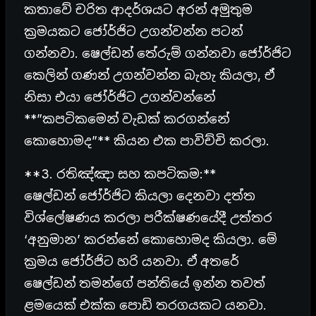
කතාවේ චරිත ආදර්ශයට අරන් අමුතුම
ක්‍රමයකට ජෝර්ජිට උගන්වන්න පටන්
ගන්නවා. ෂෙල්ඩන් තේරුම් ගන්නවා ජෝර්ජිට
කෙලින් ගණන් උගන්වන්න බැහැ කියලා, ඒ
නිසා එයා ජෝර්ජිට උගන්වන්නේ
**”කපටිකමෙන් වැඩක් කරගන්නේ
කොහොමද”** කියන එක පාවිච්චි කරලා.
**3. රතිඤ්ඤා සහ කපටිකම:**
ෂෙල්ඩන් ජෝර්ජිට කියලා දෙනවා දත්ත
විශ්ලේෂණය කරලා පරීක්ෂණයේදී උත්තර
‘අනුමාන’ කරන්නේ කොහොමද කියලා. මේ
ක්‍රමය ජෝර්ජිට හරි යනවා. ඒ අතරේ
ෂෙල්ඩන් තමන්ගේ පන්තියේ ඉන්න තවත්
ළමයෙක් එක්ක පොඩි තරගයකට යනවා.