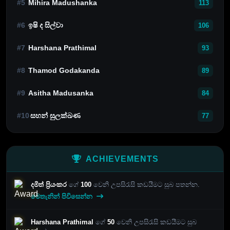
#5
Mihira Madushanka
113
#6
ඉෂි ද සිල්වා
106
#7
Harshana Prathimal
93
#8
Thamod Godakanda
89
#9
Asitha Madusanka
84
#10
සහන් සුලක්ඛණ
77
ACHIEVEMENTS
දමිත් ප්‍රියංකර
ගේ
100
වෙනි උපසිරැසි කඩයීමට සුබ පතන්න.
මෙතැනින් පිවිසෙන්න
Harshana Prathimal
ගේ
50
වෙනි උපසිරැසි කඩයීමට සුබ