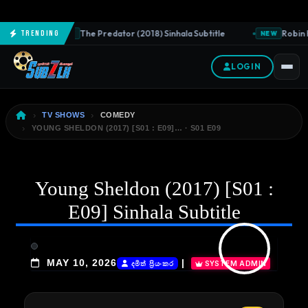
The Predator (2018) Sinhala Subtitle
Robin H
Trending
NEW
NEW
LOGIN
TV SHOWS
COMEDY
YOUNG SHELDON (2017) [S01 : E09]… · S01 E09
Young Sheldon (2017) [S01 :
E09] Sinhala Subtitle
MAY 10, 2026
|
SYSTEM ADMIN
දමිත් ප්‍රියංකර