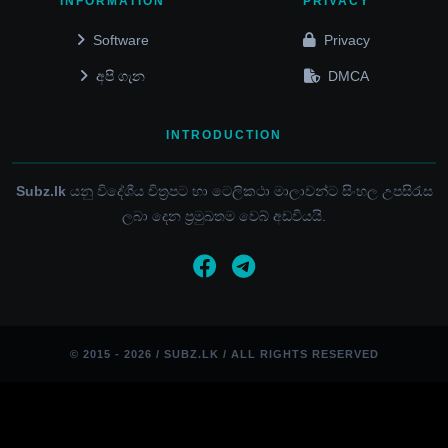
INFORMATION
PRIVACY
Software
Privacy
අපි ගැන
DMCA
INTRODUCTION
Subz.lk
යනු විදේශීය චිත්‍රපට හා ටෙලිකථා මාලාවන්ට සිංහල උපසිරැස
ලබා දෙන ප්‍රමුඛතම වෙබ් අඩවියයි.
© 2015 - 2026 / SUBZ.LK / ALL RIGHTS RESERVED