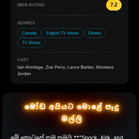
7.2
IMDB RATING
GENRES
Comedy
English TV shows
Genres
TV Shows
CAST
Iain Armitage, Zoe Perry, Lance Barber, Montana
Jordan
මෝඩ අයියට මොළේ පෑදූ
මල්ලි
මේ කොටසේ නම තමයි **”Spock, Kirk, and