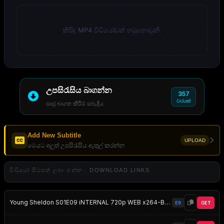
කිසිදු MP4 වීඩියෝවක් හමුනොවුනි.
උපසිරැසිය බාගන්න
357
වාරයක්
සෘජු බාගත කිරීම් සබැඳිය
Add New Subtitle
UPLOAD
මෙයට අලුත් උපසිරැසිය ඇතුල් කරන්න
වීඩියෝ පිටපත් ලබා ගන්න . DOWNLOAD LINKS
Young Sheldon S01E09 iNTERNAL 720p WEB x264-BAMBOOZLE EZTV
E9
GET