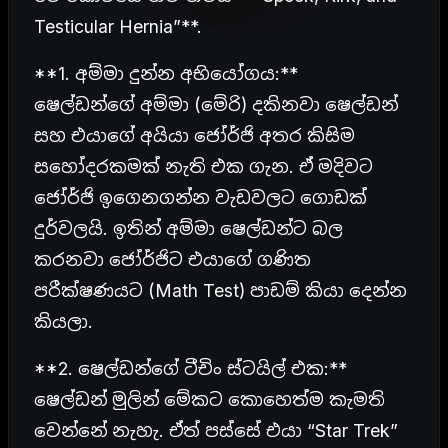
Testicular Hernia”**.
**1. අම්මා දුන්න අභියෝගය:**
ෂෙල්ඩන්ගේ අම්මා (මේරි) දකිනවා ෂෙල්ඩන්
සහ එයාගේ අයියා ජෝර්ජි අතර කිසිම
සහෝදරකමක් නැති එක ගැන. ඒ මදිවට
ජෝර්ජි ඉගෙනගන්න වැඩවලට ගොඩක්
දුර්වලයි. ඉතින් අම්මා ෂෙල්ඩන්ට බල
කරනවා ජෝර්ජිට එයාගේ ගණිත
පරීක්ෂණයට (Math Test) පාඩම් කියා දෙන්න
කියලා.
**2. ෂෙල්ඩන්ගේ ටීචිං ස්ටයිල් එක:**
ෂෙල්ඩන් මුලින් මේකට කොහෙත්ම කැමති
වෙන්නේ නැහැ. ඒත් පස්සේ එයා “Star Trek”