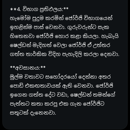
**4. විභාග ප්‍රතිඵලය:**
හැමෝම පුදුම කරමින් ජෝර්ජි විභාගයෙන්
ඉහළින්ම පාස් වෙනවා. ගුරුවරුන්ට සැක
හිතෙනවා ජෝර්ජි හොර කළා කියලා. හැබැයි
ෂෙල්ඩන් මැදිහත් වෙලා ජෝර්ජි ඒ උත්තර
ගත්ත තාර්කික විදිහ පැහැදිලි කරලා දෙනවා.
**අවසානය:**
මුල්ම වතාවට සහෝදරයෝ දෙන්නා අතර
පොඩි එකඟතාවයක් ඇති වෙනවා. ජෝර්ජි
ඉගෙන ගත්ත දේට වඩා, ෂෙල්ඩන් තමන්ගේ
පැත්තට කතා කරපු එක ගැන ජෝර්ජිට
සතුටක් දැනෙනවා.