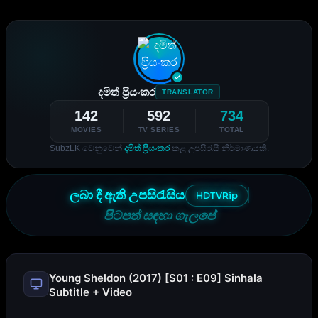
දමිත් ප්‍රියංකර
TRANSLATOR
142
592
734
MOVIES
TV SERIES
TOTAL
SubzLK වෙනුවෙන්
දමිත් ප්‍රියංකර
කළ උපසිරැසි නිර්මාණයකි.
ලබා දී ඇති උපසිරැසිය
HDTVRip
පිටපත් සඳහා ගැලපේ
Young Sheldon (2017) [S01 : E09] Sinhala
Subtitle + Video