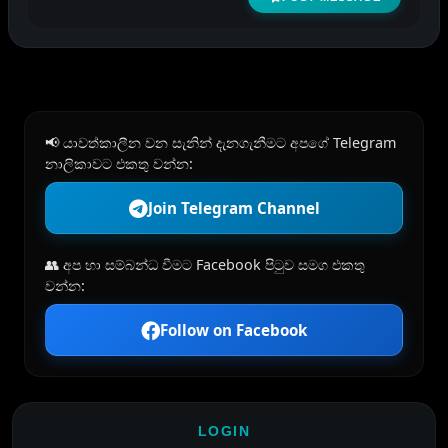
📢 යාවත්කාලීන වන සැනින් දැනගැනීමට අපගේ Telegram
නාලිකාවට එකතු වන්න:
Join Telegram Channel
👥 අප හා සම්බන්ධ වීමට Facebook පිටුව සමග එකතු
වන්න:
Follow on Facebook
LOGIN