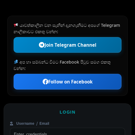
යාවත්කාලීන වන සැනින් දැනගැනීමට අපගේ Telegram
නාලිකාවට එකතු වන්න:
Join Telegram Channel
අප හා සම්බන්ධ වීමට Facebook පිටුව සමග එකතු
වන්න:
Follow on Facebook
LOGIN
Username / Email