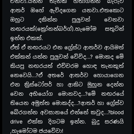
එනවා.යන්න තැනක් හිතාගන්න බැරුව
ආතර් ඔහේ ඇවිදගෙන යනවා.එතකොට
ඔහුට දකින්න පුලුවන් වෙනවා
නඟරයක්(ක්‍රෝනන්බර්ග්).හැමෝම සතුටින්
ඉන්න එකක්.
ඒත් ඒ නඟරයට එන ග්‍රේස්ට ආතර්ව ආයිමත්
එක්කන් යන්න පුලුවන් වේවිද…? මොකද මේ
කියපු නඟරයත් එච්චරම හොඳ තැනකුත්
නෙවෙයි…?ඒ අතරේ ආතර්ව හොයාගෙන
එන ක්‍රිස්ටෝපර් හා ආකිට මුහුන දෙන්න
වෙන අභියෝග මොනවද…?මේ නඟරයේ
තියෙන අමුත්ත මොකද්ද…?ආතර් හා ග්‍රේස්ව
බේරගන්න අවසානයේ එන්නේ කවුද…?blood
drive එක්ක දිගටම ඉන්න. බුදු සරණයි
,හැමෝටම ජයවේවා!