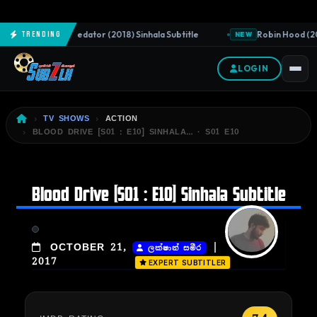
The Predator (2018) Sinhala Subtitle
Robin Hood (201
Trending
NEW
NEW
LOGIN
TV SHOWS
ACTION
BLOOD DRIVE [S01 : E10] SINHALA… · S01 E10
Blood Drive [S01 : E10] Sinhala Subtitle
|
OCTOBER 21,
ලක්ෂාන් සමීර
2017
EXPERT SUBTITLER