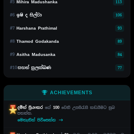
#5
Mihira Madushanka
113
#6
ඉෂි ද සිල්වා
106
#7
Harshana Prathimal
93
#8
Thamod Godakanda
89
#9
Asitha Madusanka
84
#10
සහන් සුලක්ඛණ
77
ACHIEVEMENTS
දමිත් ප්‍රියංකර
ගේ
100
වෙනි උපසිරැසි කඩයීමට සුබ
පතන්න.
මෙතැනින් පිවිසෙන්න