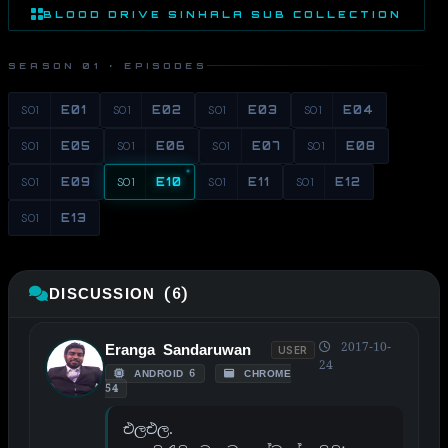
BLOOD DRIVE SINHALA SUB COLLECTION
SEASON 01 · EPISODES
S01
E01
S01
E02
S01
E03
S01
E04
S01
E05
S01
E06
S01
E07
S01
E08
S01
E09
S01
E10
S01
E11
S01
E12
S01
E13
DISCUSSION (6)
2017-10-
Eranga Sandaruwan
USER
24
ANDROID 6
CHROME
54
එලඑල.