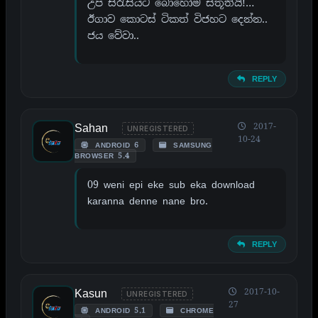
උප සිරැසියට බොහෝම ස්තූතියි!…
ඊගාව කොටස් ටිකත් විජහට දෙන්න..
ජය වේවා..
REPLY
Sahan
2017-
UNREGISTERED
10-24
ANDROID 6
SAMSUNG
BROWSER 5.4
09 weni epi eke sub eka download
karanna denne nane bro.
REPLY
Kasun
2017-10-
UNREGISTERED
27
ANDROID 5.1
CHROME