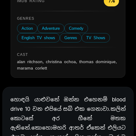
7.4
IMDB RATING
GENRES
Action
Adventure
Comedy
English TV shows
Genres
TV Shows
CAST
alan ritchson, christina ochoa, thomas dominique,
marama corlett
හොඳයි යාළුවනේ ඔන්න එහෙනම් blood
drive 10 වන එපියේ සබ් එක ගෙනාවා.කලින්
කොටසේ අර හීනේ මතක
ඇතිනේ.කොහොමහරි ආතර් ඒකෙන් එලියට