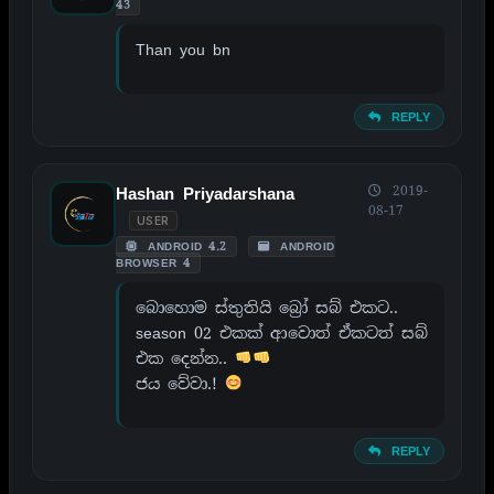
43
Than you bn
REPLY
2019-
Hashan Priyadarshana
08-17
USER
ANDROID 4.2
ANDROID
BROWSER 4
බොහොම ස්තුතියි බ්‍රෝ සබ් එකට..
season 02 එකක් ආවොත් ඒකටත් සබ්
එක දෙන්න..
ජය වේවා.!
REPLY