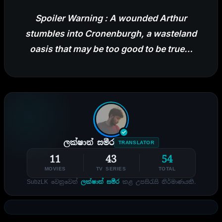
Spoiler Warning : A wounded Arthur
stumbles into Cronenburgh, a wasteland
oasis that may be too good to be true…
ලක්ෂාන් සමීර
TRANSLATOR
11
43
54
MOVIES
TV SERIES
TOTAL
SubzLK වෙනුවෙන්
ලක්ෂාන් සමීර
කළ උපසිරැසි නිර්මාණයකි.