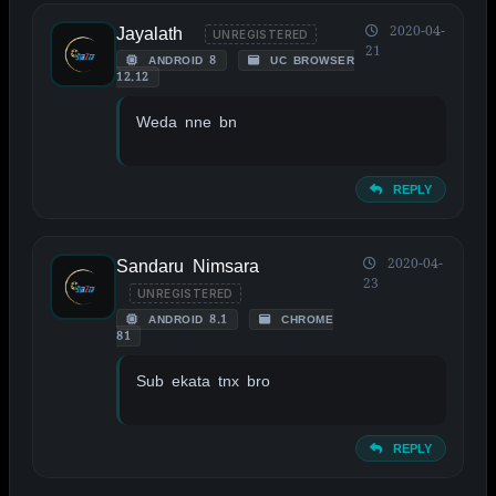
Jayalath
2020-04-
UNREGISTERED
21
ANDROID 8
UC BROWSER
12.12
Weda nne bn
REPLY
Sandaru Nimsara
2020-04-
23
UNREGISTERED
ANDROID 8.1
CHROME
81
Sub ekata tnx bro
REPLY