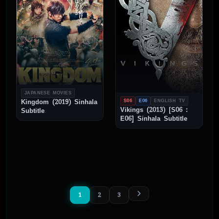
JAPANESE MOVIES
S06
E06
ENGLISH TV
Kingdom (2019) Sinhala
Vikings (2013) [S06 :
Subtitle
E06] Sinhala Subtitle
1
2
3