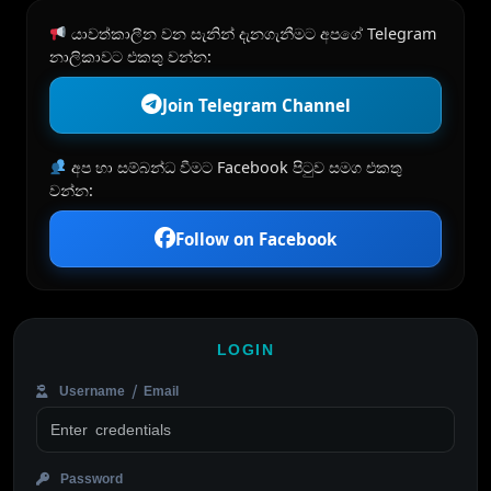
යාවත්කාලීන වන සැනින් දැනගැනීමට අපගේ Telegram
නාලිකාවට එකතු වන්න:
Join Telegram Channel
අප හා සම්බන්ධ වීමට Facebook පිටුව සමග එකතු
වන්න:
Follow on Facebook
LOGIN
Username / Email
Password