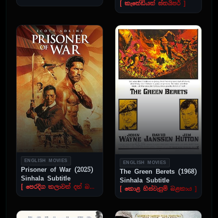
[ කැනේඩියන් ස්නයිපර් ]
ENGLISH MOVIES
ENGLISH MOVIES
Prisoner of War (2025)
The Green Berets (1968)
Sinhala Subtitle
Sinhala Subtitle
[ පෙරදිග කලාවන් දත් බටහිර යුධ සිරකරුවා ]
[ කොළ හිස්වැසුම් බළකාය ]