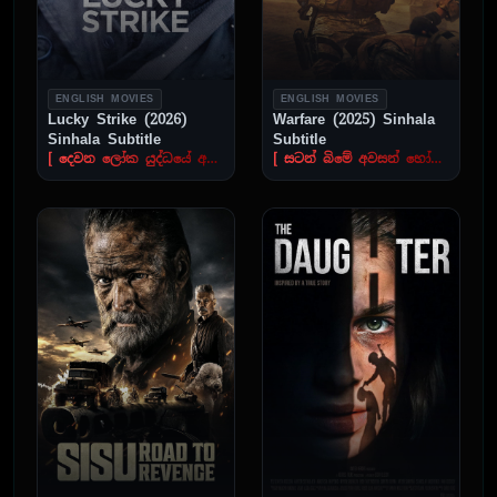
ENGLISH MOVIES
ENGLISH MOVIES
Lucky Strike (2026)
Warfare (2025) Sinhala
Sinhala Subtitle
Subtitle
[ දෙවන ලෝක යුද්ධයේ අඳුරු හිම කතර සහ තනි වූ සෙබළාගේ නොපසුබස්නා සටන ]
[ සටන් බිමේ අවසන් හෝරාව ]