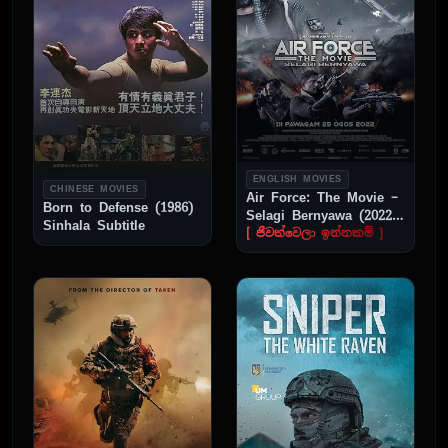
ENGLISH MOVIES
CHINESE MOVIES
Air Force: The Movie –
Born to Defense (1986)
Selagi Bernyawa (2022)
Sinhala Subtitle
Sinhala Subtitle
[ ජීවත්වෙලා ඉන්නකම් ]