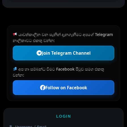
යාවත්කාලීන වන සැනින් දැනගැනීමට අපගේ Telegram
නාලිකාවට එකතු වන්න:
Join Telegram Channel
අප හා සම්බන්ධ වීමට Facebook පිටුව සමග එකතු
වන්න:
Follow on Facebook
LOGIN
Username / Email