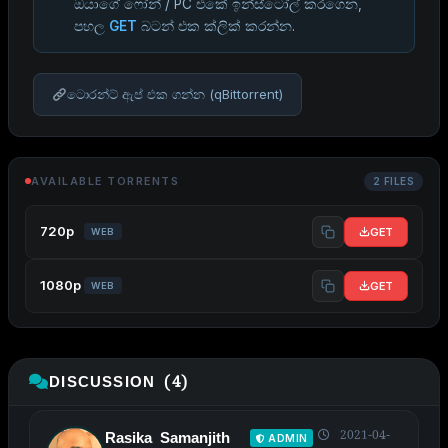
ඔයාගේ ෆෝන් / PC එකේ ඉන්ස්ටෝල් කරගෙන,
පහල
GET
බටන් එක ක්ලික් කරන්න.
ටොරන්ට් ඇප් එක ගන්න (qBittorrent)
AVAILABLE TORRENTS
2 FILES
720p
GET
WEB
1080p
GET
WEB
DISCUSSION (4)
2021-04-
Rasika Samanjith
ADMIN