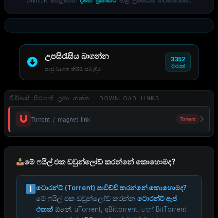
SubzLK වෙනුවෙන්
දමිත් ප්‍රියංකර
කළ උපසිරැසි නිර්මාණයකි.
උපසිරැසිය බාගන්න
3352
වාරයක්
සෘජු බාගත කිරීම් සබැඳිය
වීඩියෝ පිටපත් ලබා ගන්න . DOWNLOAD LINKS
Torrent / magnet link
Torrent
මේ ෆයිල් එක ඩවුන්ලෝඩ් කරන්නේ කොහොමද?
ටොරන්ට් (Torrent) පාවිච්චි කරන්නේ කොහොමද?
මේ ෆයිල් එක ඩවුන්ලෝඩ් කරන්න
ටොරන්ට් ඇප්
එකක්
ඕනේ.
uTorrent, qBittorrent, හෝ BitTorrent