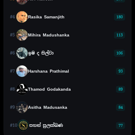
#4
Rasika Samanjith
180
#5
Mihira Madushanka
113
#6
ඉෂි ද සිල්වා
106
#7
Harshana Prathimal
93
#8
Thamod Godakanda
89
#9
Asitha Madusanka
84
#10
සහන් සුලක්ඛණ
77