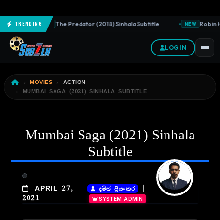
The Predator (2018) Sinhala Subtitle
Robin H
Trending
NEW
NEW
LOGIN
MOVIES
ACTION
MUMBAI SAGA (2021) SINHALA SUBTITLE
Mumbai Saga (2021) Sinhala
Subtitle
|
APRIL 27,
දමිත් ප්‍රියංකර
2021
SYSTEM ADMIN