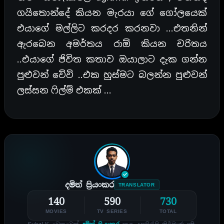
ගයිතොන්දේ කියන මැරයා ගේ ගෝලයෙක්
එයාගේ මල්ලිට කරදර කරනවා …එතනින්
ඇරබෙන අමර්තය රාඕ කියන චරිතය
..එයාගේ ජිවිත කතාව ඔයාලාට දැක ගන්න
පුළුවන් වේවි ..එක හුස්මට බලන්න පුළුවන්
ලස්සන ෆිල්ම් එකක් …
දමිත් ප්‍රියංකර
TRANSLATOR
140
590
730
MOVIES
TV SERIES
TOTAL