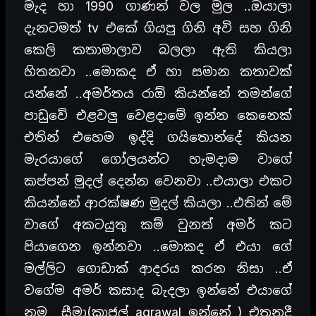
මැද හා 1990 ගාණන් වල මුල ..ඔයාලා
දැනටමත් tv එකේ ගියපු ගිනි අවි සහ ගිනි
කෙලි කතාමාලාව බලලා ඇති කියලා
හිතනවා ..මොකද ඒ හා සමාන කතාවක්
යන්නේ ..අමර්තය රාඕ කියන්නේ තමන්ගේ
පාඩුවේ එළවලු වෙළදාමේ ඉන්න කෙනෙක්
එතින් එහෙම ඉද්දි ගයිතොන්දේ කියන
මැරයාගේ ගෝලයන්ට හැමදාම වාගේ
කප්පන් මුදල් දෙන්න වෙනවා ..එයාලා එකට
කියන්නේ ආරක්ෂණ මුදල් කියලා ..එතින් මේ
වාගේ අකටයුතු කම් වුනත් අමර් කට
පියාගෙන ඉන්නවා ..මොකද ඒ එයා ගේ
මල්ලිට ගොඩාක් ආදරය කරන නිසා ..ඒ
වගේම අමර් කසාද බැදලා ඉන්නේ එයාගේ
නම සීමා(කාජල් agrawal ඉන්නේ ) එතනදී