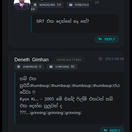
28
WINDOWS 10
FIREFOX
88
SRT එක දෙන්නේ නෑ නේ?
REPLY
Deneth Gimhan
2021-09-08
UNREGISTERED
ANDROID 6
CHROME 92
සබ් එක
සුපිරි:thumbsup::thumbsup::thumbsup::thumbsup:ජය
වේවා !!
Kyon Ki… – 2005 මේ හින්දි ෆිල්ම් එකටත් සබ්
එක දෙන්න පුලුවන් ද
???…:grinning::grinning::grinning:
REPLY