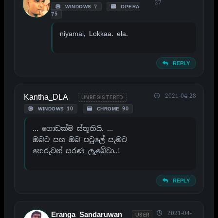
27
WINDOWS 7
OPERA
75
niyamai, Lokkaa. ela.
REPLY
Kantha_DLA
2021-04-28
UNREGISTERED
WINDOWS 10
CHROME 90
… ගොඩක්ම ස්තූතියි. …
ඔබට සහ ඔබ පවුලේ සැමට
තෙරුවන් සරණ ලැබේවා..!
REPLY
2021-04-
Eranga Sandaruwan
USER