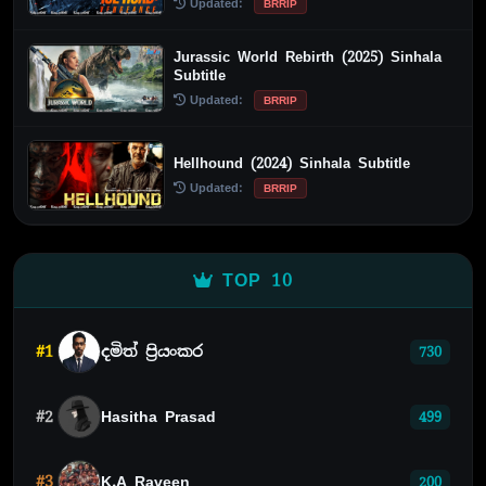
Updated:
BRRIP
Jurassic World Rebirth (2025) Sinhala
Subtitle
Updated:
BRRIP
Hellhound (2024) Sinhala Subtitle
Updated:
BRRIP
TOP 10
#1
දමිත් ප්‍රියංකර
730
#2
Hasitha Prasad
499
#3
K.A Raveen
200