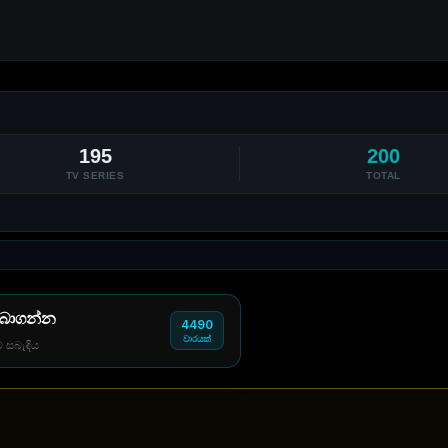
195
200
TV SERIES
TOTAL
 බාගන්න
4490
වාරයක්
් සබැඳිය