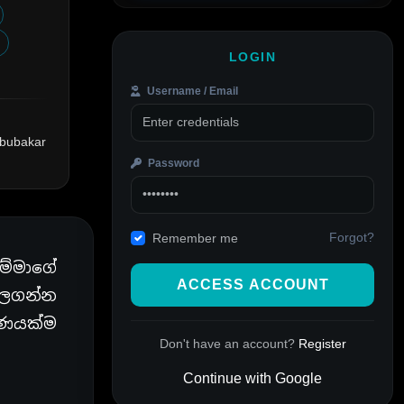
LOGIN
Username / Email
Abubakar
Password
Forgot?
Remember me
ම්මාගේ
ACCESS ACCOUNT
බලගන්න
රණයක්ම
Don't have an account?
Register
Continue with Google
Alternative: