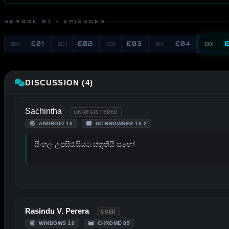
SEASON 01 · EPISODES
S01
E01
S01
E02
S01
E03
S01
E04
S01
DISCUSSION (4)
Sachintha
UNREGISTERED
ANDROID 10
UC BROWSER 13.2
සිංහල උපසිරැසියට ස්තූතියි සහෝ
Rasindu V. Perera
USER
WINDOWS 10
CHROME 85