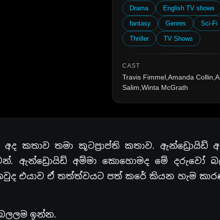
Drama
English TV shows
fantasy
Genres
Sci-Fi
Thriller
TV Shows
CAST
Travis Fimmel,Amanda Collin,
Salim,Winta McGrath
 කතාව තමා කූටප්‍රාප්ති කතාව. ඇන්ඩ්‍රොයිඩ් අ
න්. ඇන්ඩ්‍රොයිඩ් අම්මා කොහොමද මේ දරුවෝ 
වුද එයාව ඒ තත්ත්වයට පත් කරේ කියන හැම කා
 බලලම ඉන්න.