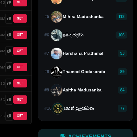
64G
GET
#5
Mihira Madushanka
113
76M
GET
#6
ඉෂි ද සිල්වා
0M
GET
106
61M
GET
#7
Harshana Prathimal
93
25M
GET
#8
Thamod Godakanda
89
.3G
GET
#9
Asitha Madusanka
84
45G
GET
#10
සහන් සුලක්ඛණ
77
.3G
GET
ACHIEVEMENTS