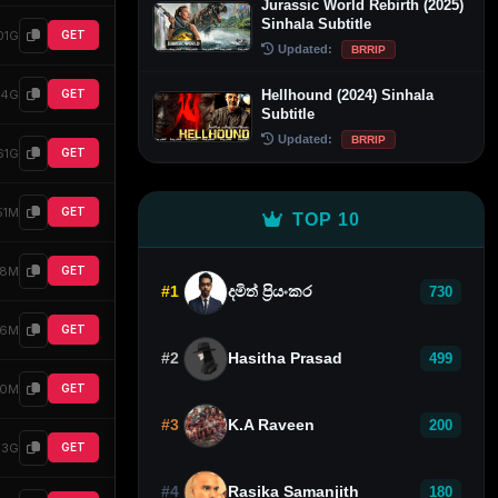
Jurassic World Rebirth (2025)
Sinhala Subtitle
01G
GET
Updated:
BRRIP
64G
Hellhound (2024) Sinhala
GET
Subtitle
Updated:
BRRIP
61G
GET
51M
GET
TOP 10
48M
GET
#1
දමිත් ප්‍රියංකර
730
76M
GET
#2
Hasitha Prasad
499
30M
GET
#3
K.A Raveen
200
.3G
GET
#4
Rasika Samanjith
180