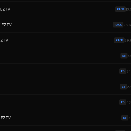
 EZTV
13.
PACK
X EZTV
26.
PACK
EZTV
29.
PACK
4
E5
3
E5
2
E5
4
E5
S EZTV
3
E5