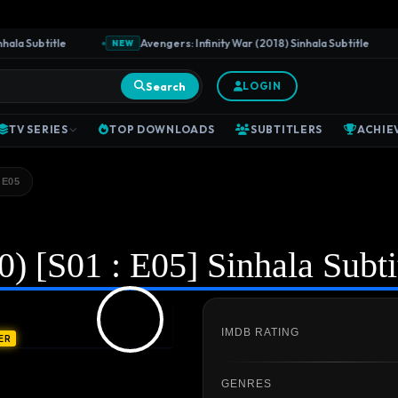
a Subtitle
Avengers: Infinity War (2018) Sinhala Subtitle
NEW
Search
LOGIN
TV SERIES
TOP DOWNLOADS
SUBTITLERS
ACHIE
 E05
) [S01 : E05] Sinhala Subti
IMDB RATING
ER
GENRES