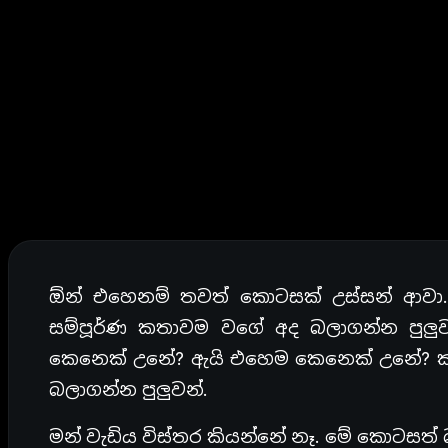
ඕන් එහෙනම් තවත් කොටසක් උස්සන් ආවා. අද
සම්පූර්ණ කතාවම වගේ අද බලාගන්න පුලුව
කෙනෙක් උනේ? ඇයි එහෙම කෙනෙක් උනේ? ක
බලාගන්න පුලුවන්.
මන් වැඩිය විස්තර කියන්නේ නෑ. මේ කොටසත්