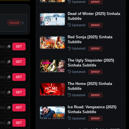
Updated:
BRRIP
Dead of Winter (2025) Sinhala
Subtitle
Torrent
Updated:
BRRIP
Red Sonja (2025) Sinhala
Subtitle
68G
GET
Updated:
BRRIP
The Ugly Stepsister (2025)
22G
GET
Sinhala Subtitle
Updated:
BRRIP
86G
GET
The Home (2025) Sinhala
Subtitle
67G
GET
Updated:
BRRIP
Ice Road: Vengeance (2025)
21G
GET
Sinhala Subtitle
Updated:
BRRIP
66G
GET