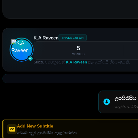
K.A Raveen
TRANSLATOR
5
MOVIES
SubzLK වෙනුවෙන්
K.A Raveen
කළ උපසිරැසි නිර්මාණයකි.
උපසිරැසිය
සෘජු බාගත කිරීම
Add New Subtitle
මෙයට අලුත් උපසිරැසිය ඇතුල් කරන්න