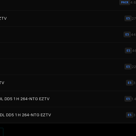
4.
PACK
EZTV
2
E5
44
E5
4
E5
2
E5
TV
3
E5
DL DD5 1 H 264-NTG EZTV
1.
E5
-DL DD5 1 H 264-NTG EZTV
3
E5