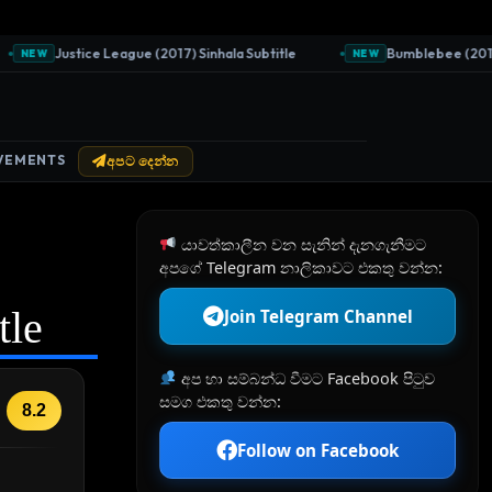
Justice League (2017) Sinhala Subtitle
Bumblebee (2018) Si
NEW
NEW
VEMENTS
අපට දෙන්න
යාවත්කාලීන වන සැනින් දැනගැනීමට
අපගේ Telegram නාලිකාවට එකතු වන්න:
tle
Join Telegram Channel
අප හා සම්බන්ධ වීමට Facebook පිටුව
සමග එකතු වන්න:
8.2
Follow on Facebook