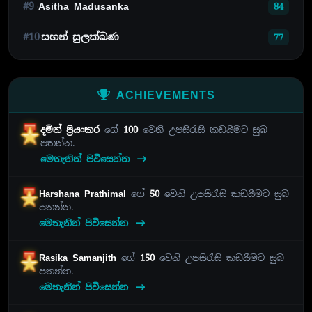
#9
Asitha Madusanka
84
#10
සහන් සුලක්ඛණ
77
ACHIEVEMENTS
දමිත් ප්‍රියංකර
ගේ
100
වෙනි උපසිරැසි කඩයීමට සුබ
පතන්න.
මෙතැනින් පිවිසෙන්න
Harshana Prathimal
ගේ
50
වෙනි උපසිරැසි කඩයීමට සුබ
පතන්න.
මෙතැනින් පිවිසෙන්න
Rasika Samanjith
ගේ
150
වෙනි උපසිරැසි කඩයීමට සුබ
පතන්න.
මෙතැනින් පිවිසෙන්න