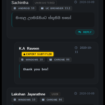
Sachintha
2020-10-09
UNREGISTERED
ANDROID 10
UC BROWSER 13.2
සිංහල උපසිරැසියට ස්තූතියි සහෝ
REPLY
2020-10-
K.A Raveen
11
EXPERT SUBTITLER
WINDOWS 10
CHROME 86
thank you bro!
2020-10-09
Lakshan Jayarathne
USER
WINDOWS 10
CHROME 86