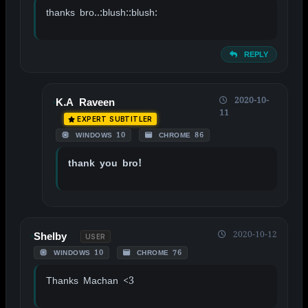
thanks bro..:blush::blush:
REPLY
2020-10-
K.A Raveen
11
EXPERT SUBTITLER
WINDOWS 10
CHROME 86
thank you bro!
2020-10-12
Shelby
USER
WINDOWS 10
CHROME 76
Thanks Machan <3