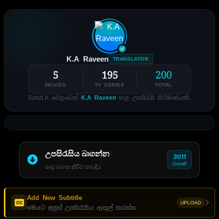
K.A Raveen
TRANSLATOR
5
195
200
MOVIES
TV SERIES
TOTAL
SubzLK වෙනුවෙන්
K.A Raveen
කළ උපසිරැසි නිර්මාණයකි.
උපසිරැසිය බාගන්න
3011
වාරයක්
සෘජු බාගත කිරීම් සබැඳිය
Add New Subtitle
UPLOAD
මෙයට අලුත් උපසිරැසිය ඇතුල් කරන්න