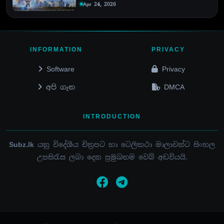
Apr 24, 2026
INFORMATION
PRIVACY
Software
Privacy
අපි ගැන
DMCA
INTRODUCTION
Subz.lk
යනු විදේශීය චිත්‍රපට හා ටෙලිකථා මාලාවන්ට සිංහල
උපසිරැස ලබා දෙන ප්‍රමුඛතම වෙබ් අඩවියයි.