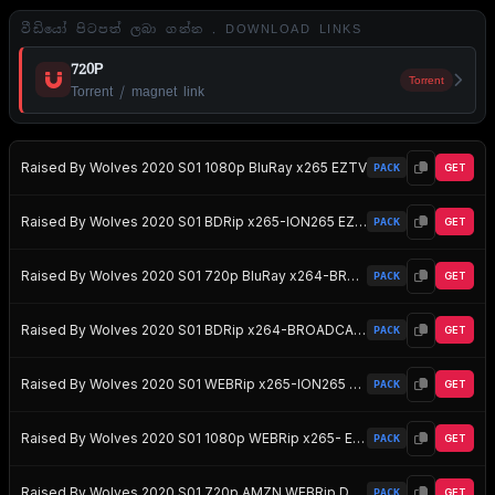
වීඩියෝ පිටපත් ලබා ගන්න . DOWNLOAD LINKS
720P
Torrent
Torrent / magnet link
Raised By Wolves 2020 S01 1080p BluRay x265 EZTV
PACK
GET
Raised By Wolves 2020 S01 BDRip x265-ION265 EZTV
PACK
GET
Raised By Wolves 2020 S01 720p BluRay x264-BROADCAST EZTV
PACK
GET
Raised By Wolves 2020 S01 BDRip x264-BROADCAST EZTV
PACK
GET
Raised By Wolves 2020 S01 WEBRip x265-ION265 EZTV
PACK
GET
Raised By Wolves 2020 S01 1080p WEBRip x265- EZTV
PACK
GET
Raised By Wolves 2020 S01 720p AMZN WEBRip DDP5 1 x264-FLUX EZTV
PACK
GET