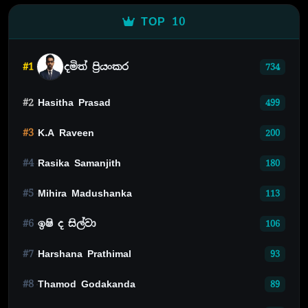
TOP 10
#1
දමිත් ප්‍රියංකර
734
#2
Hasitha Prasad
499
#3
K.A Raveen
200
#4
Rasika Samanjith
180
#5
Mihira Madushanka
113
#6
ඉෂි ද සිල්වා
106
#7
Harshana Prathimal
93
#8
Thamod Godakanda
89