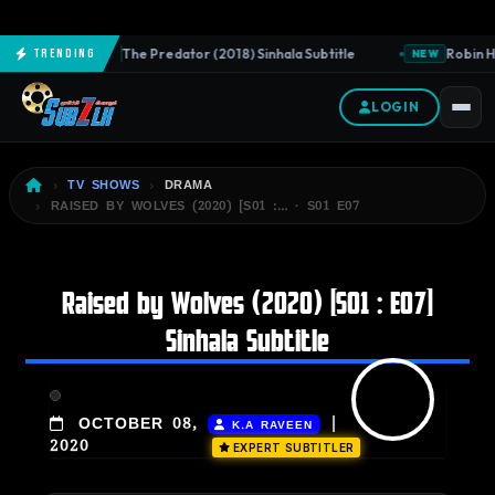
The Predator (2018) Sinhala Subtitle
Robin Ho
Trending
NEW
NEW
LOGIN
TV SHOWS
DRAMA
RAISED BY WOLVES (2020) [S01 :… · S01 E07
Raised by Wolves (2020) [S01 : E07]
Sinhala Subtitle
|
OCTOBER 08,
K.A RAVEEN
2020
EXPERT SUBTITLER