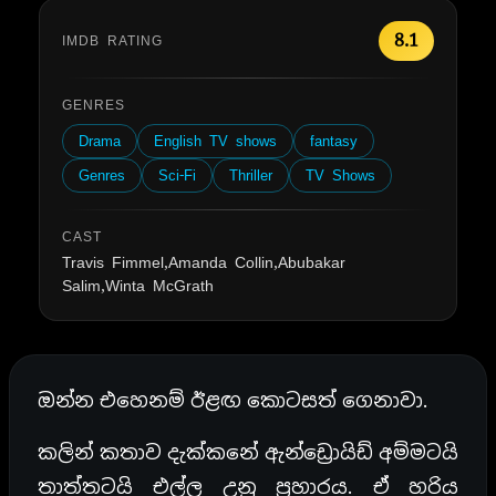
8.1
IMDB RATING
GENRES
Drama
English TV shows
fantasy
Genres
Sci-Fi
Thriller
TV Shows
CAST
Travis Fimmel,Amanda Collin,Abubakar
Salim,Winta McGrath
ඔන්න එහෙනම් ඊළඟ කොටසත් ගෙනාවා.
කලින් කතාව දැක්කනේ ඇන්ඩ්‍රොයිඩ් අම්මටයි
තාත්තටයි එල්ල උනු ප්‍රහාරය. ඒ හරිය