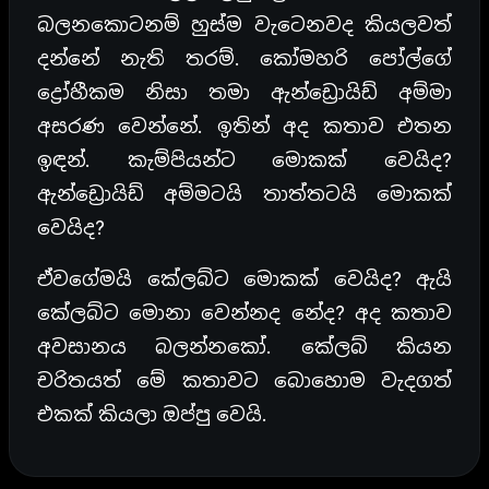
බලනකොටනම් හුස්ම වැටෙනවද කියලවත්
දන්නේ නැති තරම්. කෝමහරි පෝල්ගේ
ද්‍රෝහීකම නිසා තමා ඇන්ඩ්‍රොයිඩ් අම්මා
අසරණ වෙන්නේ. ඉතින් අද කතාව එතන
ඉඳන්. කැම්පියන්ට මොකක් වෙයිද?
ඇන්ඩ්‍රොයිඩ් අම්මටයි තාත්තටයි මොකක්
වෙයිද?
ඒවගේමයි කේලබ්ට මොකක් වෙයිද? ඇයි
කේලබ්ට මොනා වෙන්නද නේද? අද කතාව
අවසානය බලන්නකෝ. කේලබ් කියන
චරිතයත් මේ කතාවට බොහොම වැදගත්
එකක් කියලා ඔප්පු වෙයි.