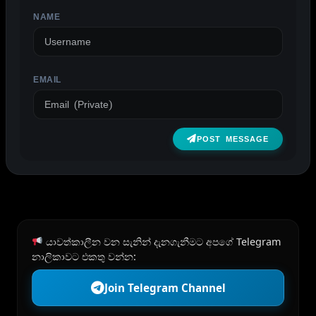
NAME
EMAIL
POST MESSAGE
යාවත්කාලීන වන සැනින් දැනගැනීමට අපගේ Telegram
නාලිකාවට එකතු වන්න:
Join Telegram Channel