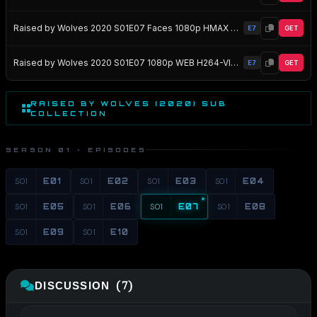
Raised by Wolves 2020 S01E07 Faces 1080p HMAX WEB-DL DD5 1 H 264-NTG EZTV
E7
GET
Raised by Wolves 2020 S01E07 1080p WEB H264-VIDEOHOLE EZTV
E7
GET
RAISED BY WOLVES (2020) SUB
COLLECTION
SEASON 01 · EPISODES
S01
E01
S01
E02
S01
E03
S01
E04
S01
E05
S01
E06
S01
E07
S01
E08
S01
E09
S01
E10
DISCUSSION (7)