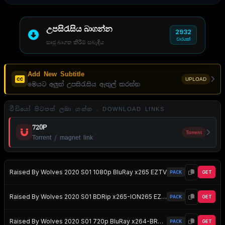
උපසිරැසිය බාගන්න
2932
වාරයක්
සෘජු බාගත කිරීම් සබැඳිය
Add New Subtitle
UPLOAD
මෙයට අලුත් උපසිරැසිය ඇතුල් කරන්න
වීඩියෝ පිටපත් ලබා ගන්න . DOWNLOAD LINKS
720P
Torrent
Torrent / magnet link
Raised By Wolves 2020 S01 1080p BluRay x265 EZTV
PACK
GET
Raised By Wolves 2020 S01 BDRip x265-ION265 EZTV
PACK
GET
Raised By Wolves 2020 S01 720p BluRay x264-BROADCAST EZTV
PACK
GET