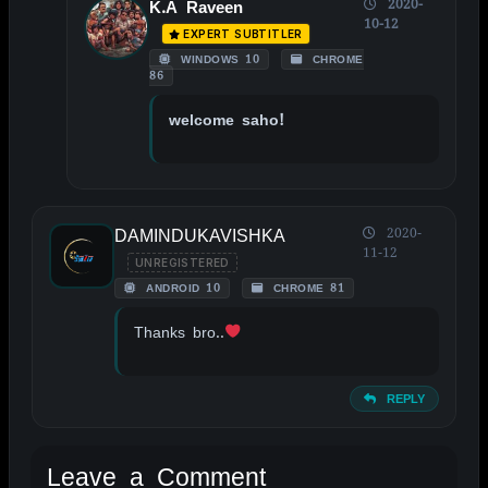
2020-
K.A Raveen
10-12
EXPERT SUBTITLER
WINDOWS 10
CHROME
86
welcome saho!
DAMINDUKAVISHKA
2020-
11-12
UNREGISTERED
ANDROID 10
CHROME 81
Thanks bro..
REPLY
Leave a Comment