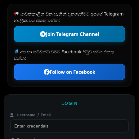
යාවත්කාලීන වන සැනින් දැනගැනීමට අපගේ Telegram
නාලිකාවට එකතු වන්න:
Join Telegram Channel
අප හා සම්බන්ධ වීමට Facebook පිටුව සමග එකතු
වන්න:
Follow on Facebook
LOGIN
Username / Email