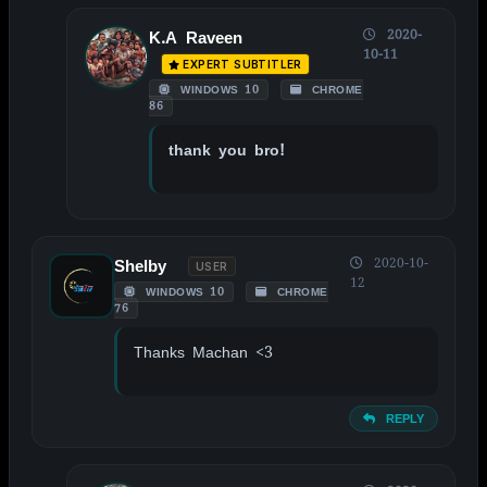
2020-
K.A Raveen
10-11
EXPERT SUBTITLER
WINDOWS 10
CHROME
86
thank you bro!
2020-10-
Shelby
USER
12
WINDOWS 10
CHROME
76
Thanks Machan <3
REPLY