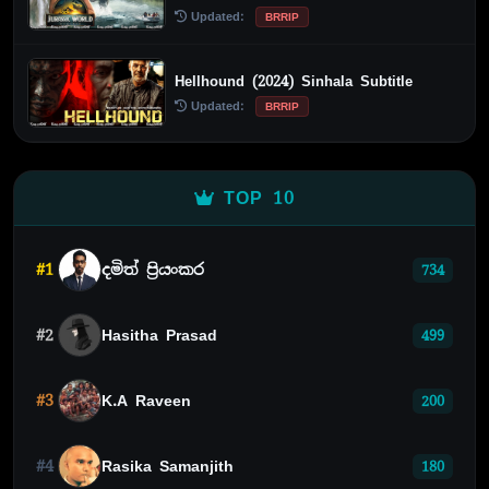
Updated:
BRRIP
Hellhound (2024) Sinhala Subtitle
Updated:
BRRIP
TOP 10
#1
දමිත් ප්‍රියංකර
734
#2
Hasitha Prasad
499
#3
K.A Raveen
200
#4
Rasika Samanjith
180