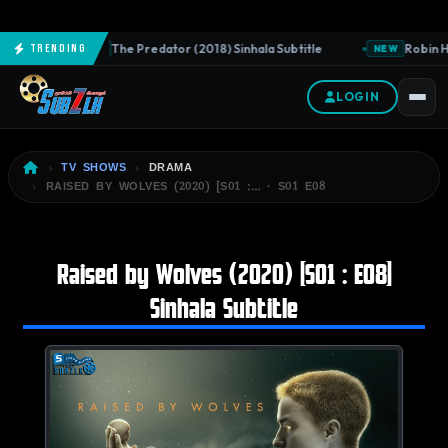
The Predator (2018) Sinhala Subtitle
Robin Ho
Trending
NEW
NEW
LOGIN
TV SHOWS
DRAMA
RAISED BY WOLVES (2020) [S01 :… · S01 E08
Raised by Wolves (2020) [S01 : E08]
Sinhala Subtitle