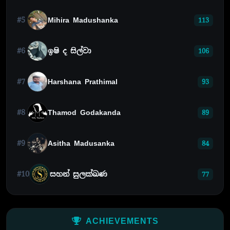
#5
Mihira Madushanka
113
#6
ඉෂි ද සිල්වා
106
#7
Harshana Prathimal
93
#8
Thamod Godakanda
89
#9
Asitha Madusanka
84
#10
සහන් සුලක්ඛණ
77
ACHIEVEMENTS