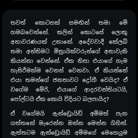
තවත් කොටසක් සමඟින් තමා මේ
හමබවෙන්නේ. කලින් කොටසේ ලොකු
අනාවරණයක් උනානේ. අදේවවාදී කේලබ්
තමා අන්තිමට මිත්‍රායික්වරුන්ගේ අනාවැකි
කියන්නා වෙන්නේ. ඒක නිසා එයාගේ හැම
හැසිරීමක්ම වෙනස් වෙනවා. ඒ කියන්නේ
එයා තමන්ගේ ජනතාවට ද්‍රෝහී වෙයිද? ඒ
වගේම මේරි, එයාගේ ආදරවන්තියටයි,
පෝල්ටයි ඒක කොයි විදියට බලපායිද?
ඒ වගේමයි ඇන්ඩ්‍රොයිඩ් අම්මත් පැන
ගත්තනේ මැරෙන්න ඔන්න මෙන්න ගිහින්.
ඇත්තටම ඇන්ඩ්‍රොයිඩ් අම්මගේ මෙහෙයුම