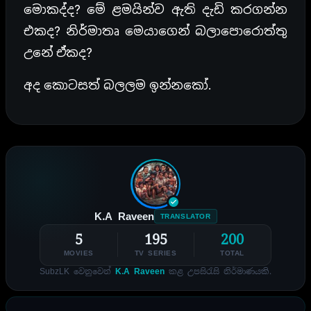
මොකද්ද? මේ ළමයින්ව ඇති දැඩි කරගන්න
එකද? නිර්මාතෘ මෙයාගෙන් බලාපොරොත්තු
උනේ ඒකද?
අද කොටසත් බලලම ඉන්නකෝ.
K.A Raveen
TRANSLATOR
5
195
200
MOVIES
TV SERIES
TOTAL
SubzLK වෙනුවෙන්
K.A Raveen
කළ උපසිරැසි නිර්මාණයකි.