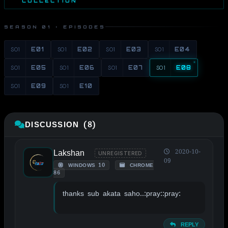
COLLECTION
SEASON 01 · EPISODES
S01
E01
S01
E02
S01
E03
S01
E04
S01
E05
S01
E06
S01
E07
S01
E08
S01
E09
S01
E10
DISCUSSION (8)
Lakshan
2020-10-
UNREGISTERED
09
WINDOWS 10
CHROME
86
thanks sub akata saho..:pray::pray:
REPLY