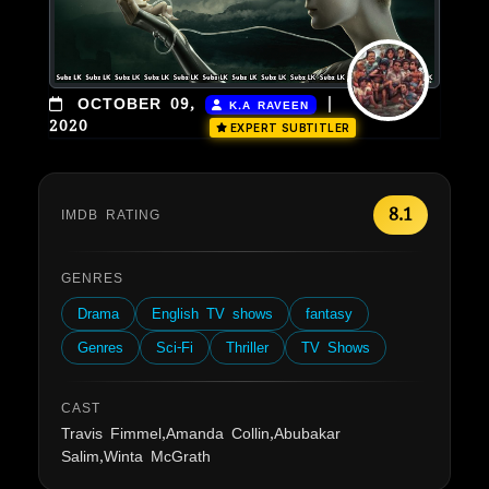
|
OCTOBER 09,
K.A RAVEEN
2020
EXPERT SUBTITLER
8.1
IMDB RATING
GENRES
Drama
English TV shows
fantasy
Genres
Sci-Fi
Thriller
TV Shows
CAST
Travis Fimmel,Amanda Collin,Abubakar
Salim,Winta McGrath