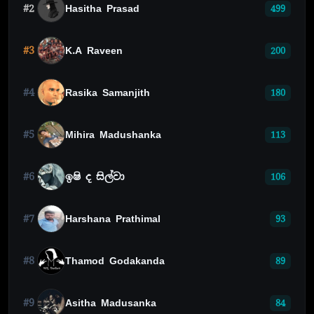
#2
Hasitha Prasad
499
#3
K.A Raveen
200
#4
Rasika Samanjith
180
#5
Mihira Madushanka
113
#6
ඉෂි ද සිල්වා
106
#7
Harshana Prathimal
93
#8
Thamod Godakanda
89
#9
Asitha Madusanka
84