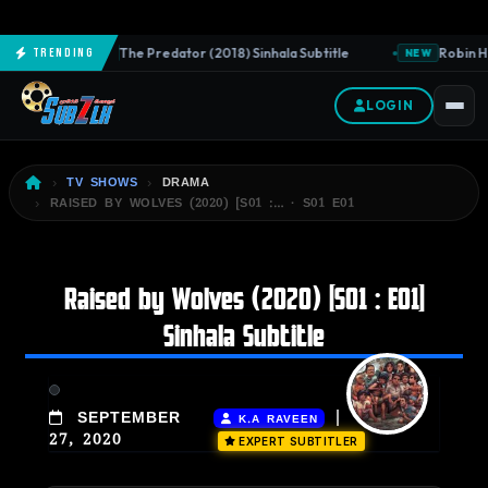
The Predator (2018) Sinhala Subtitle
Robin Ho
Trending
NEW
NEW
LOGIN
TV SHOWS
DRAMA
RAISED BY WOLVES (2020) [S01 :… · S01 E01
Raised by Wolves (2020) [S01 : E01]
Sinhala Subtitle
|
SEPTEMBER
K.A RAVEEN
27, 2020
EXPERT SUBTITLER