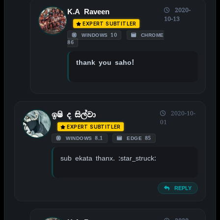
2020-
K.A Raveen
10-13
EXPERT SUBTITLER
WINDOWS 10
CHROME
86
thank you saho!
2020-10-
ඉෂි ද සිල්වා
01
EXPERT SUBTITLER
WINDOWS 8.1
EDGE 85
sub ekata thanx. :star_struck:
REPLY