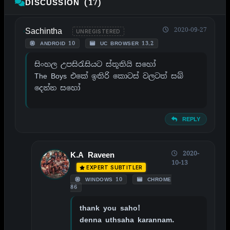
DISCUSSION (17)
Sachintha
2020-09-27
UNREGISTERED
ANDROID 10
UC BROWSER 13.2
සිංහල උපසිරැසියට ස්තූතියි සහෝ
The Boys එකේ ඉතිරි කොටස් වලටත් සබ්
දෙන්න සහෝ
REPLY
2020-
K.A Raveen
10-13
EXPERT SUBTITLER
WINDOWS 10
CHROME
86
thank you saho!
denna uthsaha karannam.