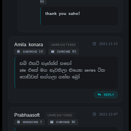
86
thank you saho!
Amila konara
2021-11-15
UNREGISTERED
ANDROID 10
CHROME 95
සබ් එකට් තෑන්ක්ස් සහෝ
site එකේ මග නැවතිලා තියෙන series ටික
පොඩ්ඩක් නග්ගලා ගන්න බ්‍රෝ
REPLY
Prabhaasoft
2021-12-07
UNREGISTERED
WINDOWS 7
CHROME 96