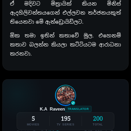
ඒ මදිවට මිත්‍රායික් කියන මිනිස්
ඇදහිලිවන්තයගෙන් එල්ලවන තර්ජනයකුත්
තියෙනවා මේ ඇන්ඩ්‍රොයිඩ්ලට.
ඕක තමා ඉතින් කතාවේ මුල. එහෙනම්
කතාව බලන්න කියලා කට්ටියටම ආරාධනා
කරනවා.
K.A Raveen
TRANSLATOR
5
195
200
MOVIES
TV SERIES
TOTAL