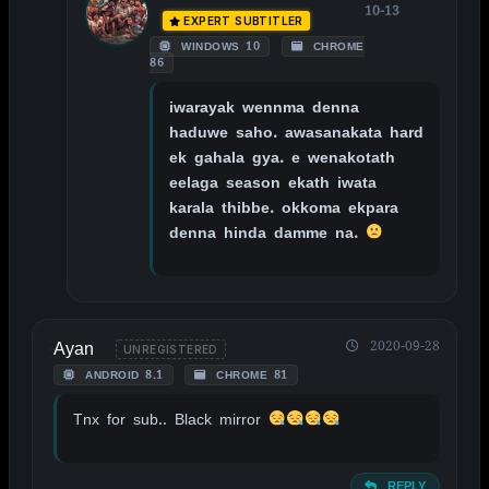
10-13
EXPERT SUBTITLER
WINDOWS 10
CHROME
86
iwarayak wennma denna
haduwe saho. awasanakata hard
ek gahala gya. e wenakotath
eelaga season ekath iwata
karala thibbe. okkoma ekpara
denna hinda damme na.
Ayan
2020-09-28
UNREGISTERED
ANDROID 8.1
CHROME 81
Tnx for sub.. Black mirror
REPLY