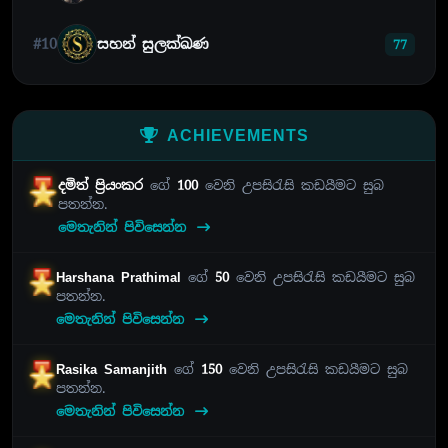
#10
සහන් සුලක්ඛණ
77
ACHIEVEMENTS
දමිත් ප්‍රියංකර
ගේ
100
වෙනි උපසිරැසි කඩයීමට සුබ
පතන්න.
මෙතැනින් පිවිසෙන්න
Harshana Prathimal
ගේ
50
වෙනි උපසිරැසි කඩයීමට සුබ
පතන්න.
මෙතැනින් පිවිසෙන්න
Rasika Samanjith
ගේ
150
වෙනි උපසිරැසි කඩයීමට සුබ
පතන්න.
මෙතැනින් පිවිසෙන්න