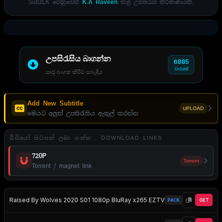
SubzLK වෙනුවෙන්
K.A Raveen
කළ උපසිරැසි නිර්මාණයකි.
උපසිරැසිය බාගන්න
6885
වාරයක්
සෘජු බාගත කිරීම් සබැඳිය
Add New Subtitle
UPLOAD
මෙයට අලුත් උපසිරැසිය ඇතුල් කරන්න
වීඩියෝ පිටපත් ලබා ගන්න . DOWNLOAD LINKS
720P
Torrent
Torrent / magnet link
Raised By Wolves 2020 S01 1080p BluRay x265 EZTV
PACK
GET