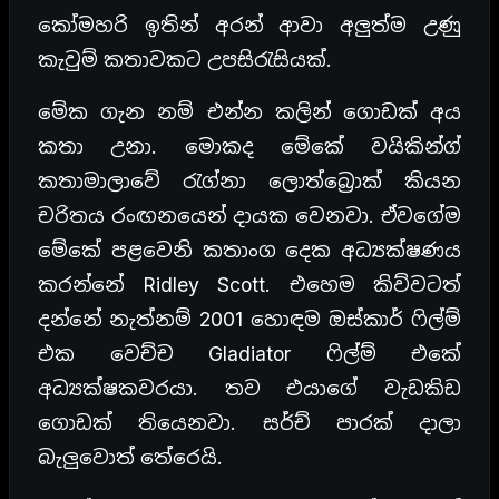
කෝමහරි ඉතින් අරන් ආවා අලුත්ම උණු
කැවුම් කතාවකට උපසිරැසියක්.
මේක ගැන නම් එන්න කලින් ගොඩක් අය
කතා උනා. මොකද මේකේ වයිකින්ග්
කතාමාලාවේ රැග්නා ලොත්බ්‍රොක් කියන
චරිතය රංඟනයෙන් දායක වෙනවා. ඒවගේම
මේකේ පළවෙනි කතාංග දෙක අධ්‍යක්ෂණය
කරන්නේ Ridley Scott. එහෙම කිව්වටත්
දන්නේ නැත්නම් 2001 හොඳම ඔස්කාර් ෆිල්ම්
එක වෙච්ච Gladiator ෆිල්ම් එකේ
අධ්‍යක්ෂකවරයා. තව එයාගේ වැඩකිඩ
ගොඩක් තියෙනවා. සර්ච් පාරක් දාලා
බැලුවොත් තේරෙයි.