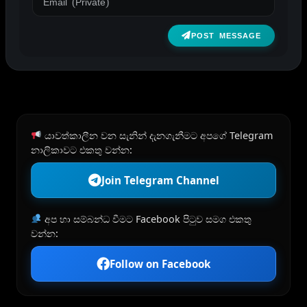
POST MESSAGE
යාවත්කාලීන වන සැනින් දැනගැනීමට අපගේ Telegram
නාලිකාවට එකතු වන්න:
Join Telegram Channel
අප හා සම්බන්ධ වීමට Facebook පිටුව සමග එකතු
වන්න:
Follow on Facebook