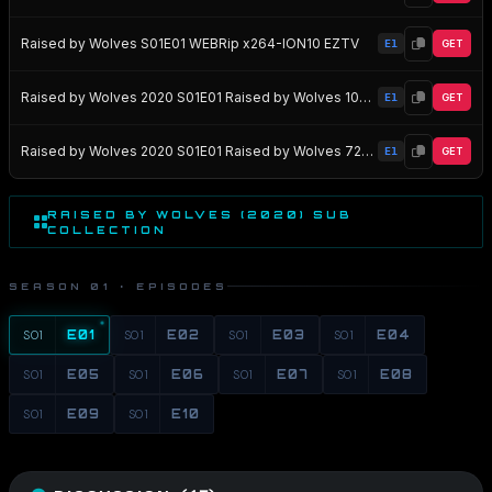
Raised by Wolves S01E01 WEBRip x264-ION10 EZTV
E1
GET
Raised by Wolves 2020 S01E01 Raised by Wolves 1080p HMAX WEB-DL DD5 1 H 264-NTG EZTV
E1
GET
Raised by Wolves 2020 S01E01 Raised by Wolves 720p HMAX WEB-DL DD5 1 H 264-NTG EZTV
E1
GET
RAISED BY WOLVES (2020) SUB
COLLECTION
SEASON 01 · EPISODES
S01
E01
S01
E02
S01
E03
S01
E04
S01
E05
S01
E06
S01
E07
S01
E08
S01
E09
S01
E10