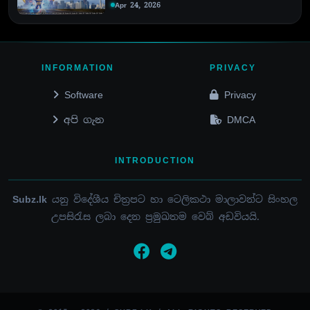
Apr 24, 2026
INFORMATION
PRIVACY
Software
Privacy
අපි ගැන
DMCA
INTRODUCTION
Subz.lk
යනු විදේශීය චිත්‍රපට හා ටෙලිකථා මාලාවන්ට සිංහල
උපසිරැස ලබා දෙන ප්‍රමුඛතම වෙබ් අඩවියයි.