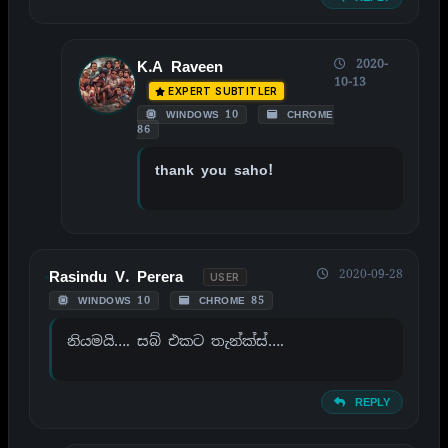
2020-
K.A Raveen
10-13
EXPERT SUBTITLER
WINDOWS 10
CHROME
86
thank you saho!
2020-09-28
Rasindu V. Perera
USER
WINDOWS 10
CHROME 85
නියමයි…. සබ් එකට තැන්ක්ස්….
REPLY