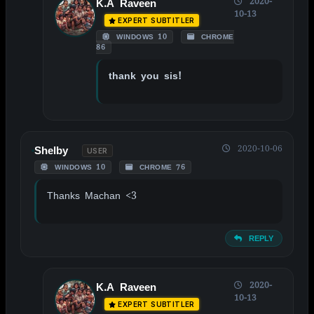
2020-
K.A Raveen
10-13
EXPERT SUBTITLER
WINDOWS 10
CHROME
86
thank you sis!
2020-10-06
Shelby
USER
WINDOWS 10
CHROME 76
Thanks Machan <3
REPLY
2020-
K.A Raveen
10-13
EXPERT SUBTITLER