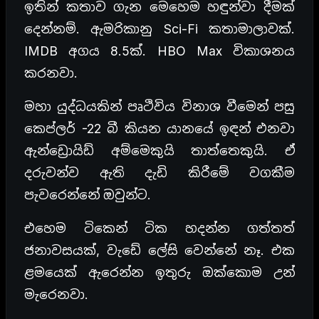
ඉතින් කතාව ගැන මෙහෙම හඳුන්වා දීමක්
දෙන්නම්. ඇමරිකානු Sci-Fi කතාමාලාවක්.
IMDB අගය 8.5ක්. HBO Max විකාශනය
කරනවා.
මහා යුද්ධයකින් පෘථිවිය විනාශ වීමෙන් පසු
කෙප්ලර් -22 බී කියන යානයේ ඉඳන් එනවා
ඇන්ඩ්‍රොයිඩ් අම්මෙකුයි තාත්තෙකුයි. ඒ
දරුවන්ව ඇති දැඩි කිරීමේ වගකීම
පැවරෙන්නේ ඔවුන්ට.
එහෙම ටිකෙන් ටික හදන්න ගත්තත්
ජනාවසයක්, වැඩේ ලේසි වෙන්නේ නෑ. එක
ළමයෙක් ඇරෙන්න ඉතුරු ඔක්කොම උන්
මැරෙනවා.