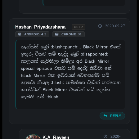
2020-09-27
Hashan Priyadarshana
USER
ANDROID 4.2
CHROME 31
තෑන්ක්ස් බ්‍රෝ :blush::punch:.. Black Mirror එකේ
ඉතුරු ටිකට සබ් නැද්ද බ්‍රෝ :disappointed:
කාලයක් නැවතිලා තිබිලා අර Black Mirror
special episode එකට සබ් දෙද්දි කිව්වා නේ
Black Mirror එක ඉවරයක් වෙනකන්ම සබ්
දෙනවා කියල :blush: තමන්ගෙ වැඩත් කරගෙන
පොඩ්ඩක් Black Mirror එකටත් සබ් දෙන්න
කැමති නම් :blush:
REPLY
2020-
K.A Raveen