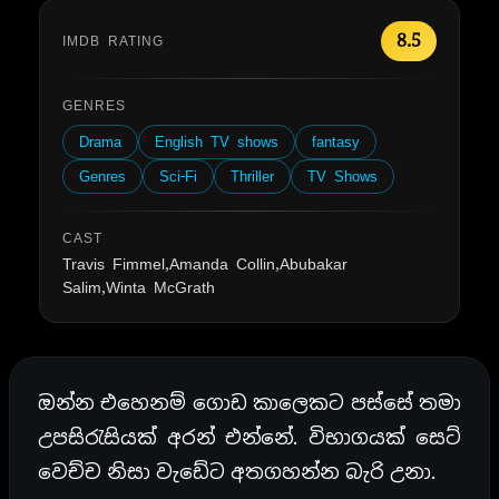
8.5
IMDB RATING
GENRES
Drama
English TV shows
fantasy
Genres
Sci-Fi
Thriller
TV Shows
CAST
Travis Fimmel,Amanda Collin,Abubakar
Salim,Winta McGrath
ඔන්න එහෙනම් ගොඩ කාලෙකට පස්සේ තමා
උපසිරැසියක් අරන් එන්නේ. විභාගයක් සෙට්
වෙච්ච නිසා වැඩේට අතගහන්න බැරි උනා.