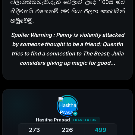
බලාගත්තහැකි.දැන් වෙලාව උදේ 1:00යි මට
නිදිමතයි එහෙනම් මම ගියා.ඊලඟ කොටසින්
හමුවෙමු.
Spoiler Warning : Penny is violently attacked
by someone thought to be a friend; Quentin
tries to find a connection to The Beast; Julia
considers giving up magic for good…
Hasitha Prasad
TRANSLATOR
273
226
499