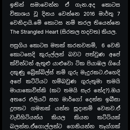
ඉතින් සමාවෙන්න ඒ ගැන.අද කොටස
විකාශය වූ දිනය වෙන්නෙ 2016 මාර්තු 7
වෙනිදායි.මේ කොටස නම් කරල තියෙන්නෙ
The Strangled Heart (සිරකල හදවත) කියල.
පසුගිය කොටස මතක් කරනවනම්, 6 වෙනි
කොටසෙදි කුරුල්ලන් බවට පත්වුණ අපේ
ක්වින්ටන් ඇතුළු යාළුවො ටික පියාඹල ගියේ
දකුණු බ්‍රේක්බිල්ස් නම් ගුරු මැදුරකට.එහෙදි
අපේ කට්ටියට හම්බවුණ ගුරුතුමා තමයි
මායාකොව්ස්කි (කට තමයි සැර නේද?).ඔය
අතරෙ එලියට් සහ මාර්ගෝ දෙන්න ඉබීසා
දුපතට ගමනක් යන්න සූදානම් වෙනව.ඒ
වැඩිහිටියන්ය කියල කියන කට්ටියක්
බලන්න.ඒගොල්ලන්ට ගෙනියන්න තෑග්ගක්