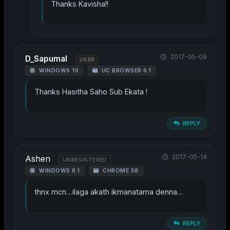
Thanks Kavisha!!
2017-05-09
D_Sapumal
USER
WINDOWS 10
UC BROWSER 6.1
Thanks Hasitha Saho Sub Ekata !
REPLY
2017-05-14
Ashen
UNREGISTERED
WINDOWS 8.1
CHROME 58
thnx mcn…ilaga akath ikmanatama denna…
REPLY