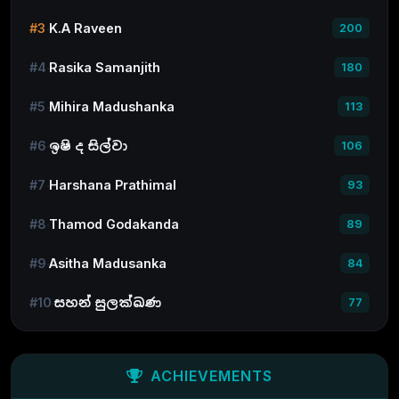
#3
K.A Raveen
200
#4
Rasika Samanjith
180
#5
Mihira Madushanka
113
#6
ඉෂි ද සිල්වා
106
#7
Harshana Prathimal
93
#8
Thamod Godakanda
89
#9
Asitha Madusanka
84
#10
සහන් සුලක්ඛණ
77
ACHIEVEMENTS