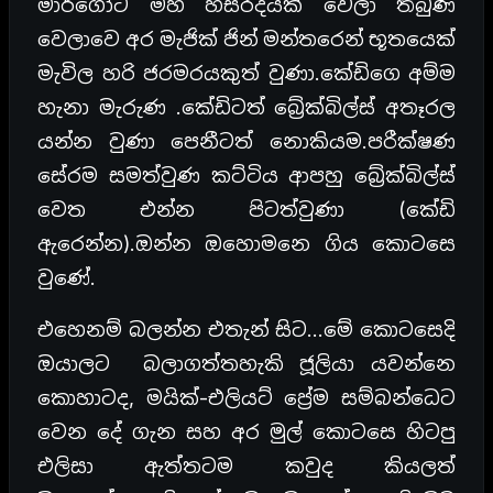
මාර්ගෝට මහ හිසරදයක් වෙලා තිබුණ
වෙලාවෙ අර මැජික් ජින් මන්තරෙන් භූතයෙක්
මැවිල හරි ජරමරයකුත් වුණා.කේඩිගෙ අම්ම
හැනා මැරුණ .කේඩිටත් බ්‍රේක්බිල්ස් අතෑරල
යන්න වුණා පෙනීටත් නොකියම.පරීක්ෂණ
සේරම සමත්වුණ කට්ටිය ආපහු බ්‍රේක්බිල්ස්
වෙත එන්න පිටත්වුණා (කේඩි
ඇරෙන්න).ඔන්න ඔහොමනෙ ගිය කොටසෙ
වුණේ.
එහෙනම් බලන්න එතැන් සිට…මේ කොටසෙදි
ඔයාලට බලාගත්තහැකි ජූලියා යවන්නෙ
කොහාටද, මයික්-එලියට් ප්‍රේම සම්බන්ධෙට
වෙන දේ ගැන සහ අර මුල් කොටසෙ හිටපු
එලිසා ඇත්තටම කවුද කියලත්