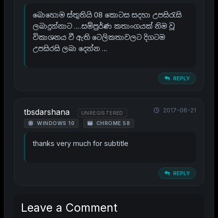
බොහොම ස්තුතියි 08 කොටස සදහා උපසිරැසි
ලබාදුන්නාට ….සම්පුර්ණ කතාංගයක් නිම වූ
විකාශනය වී ඇති ටෙලිකතාවලට දිගටම
උපසිරසි ලබා දෙන්න …
REPLY
2017-06-21
tbsdarshana
UNREGISTERED
WINDOWS 10
CHROME 58
thanks very much for subtitle
REPLY
Leave a Comment