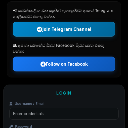
📢 යාවත්කාලීන වන සැනින් දැනගැනීමට අපගේ Telegram
නාලිකාවට එකතු වන්න:
Join Telegram Channel
👥 අප හා සම්බන්ධ වීමට Facebook පිටුව සමග එකතු
වන්න:
Follow on Facebook
LOGIN
Username / Email
Password