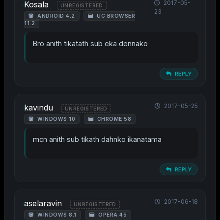
2017-05-
Kosala
UNREGISTERED
23
ANDROID 4.2
UC BROWSER
11.2
Bro anith tikatath sub eka dennako
REPLY
2017-05-25
kavindu
UNREGISTERED
WINDOWS 10
CHROME 58
mcn anith sub tikath dahnko ikanatama
REPLY
2017-06-18
aselaravin
UNREGISTERED
WINDOWS 8.1
OPERA 45