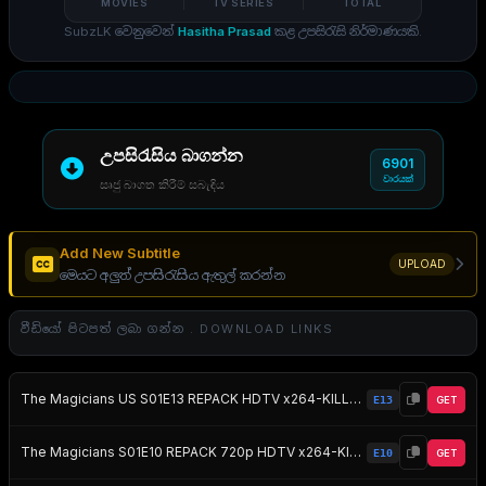
MOVIES
TV SERIES
TOTAL
SubzLK වෙනුවෙන්
Hasitha Prasad
කළ උපසිරැසි නිර්මාණයකි.
උපසිරැසිය බාගන්න
6901
වාරයක්
සෘජු බාගත කිරීම් සබැඳිය
Add New Subtitle
UPLOAD
මෙයට අලුත් උපසිරැසිය ඇතුල් කරන්න
වීඩියෝ පිටපත් ලබා ගන්න . DOWNLOAD LINKS
The Magicians US S01E13 REPACK HDTV x264-KILLERS EZTV
E13
GET
The Magicians S01E10 REPACK 720p HDTV x264-KILLERS EZTV
E10
GET