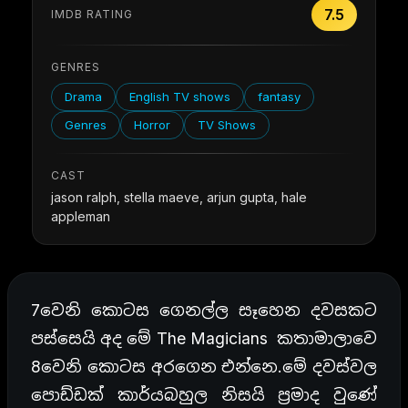
7.5
IMDB RATING
GENRES
Drama
English TV shows
fantasy
Genres
Horror
TV Shows
CAST
jason ralph, stella maeve, arjun gupta, hale
appleman
7වෙනි කොටස ගෙනල්ල සෑහෙන දවසකට
පස්සෙයි අද මේ The Magicians කතාමාලාවෙ
8වෙනි කොටස අරගෙන එන්නෙ.මේ දවස්වල
පොඩ්ඩක් කාර්යබහුල නිසයි ප්‍රමාද වුණේ