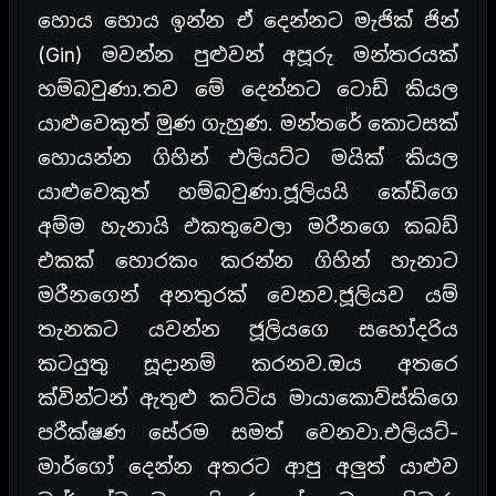
හොය හොය ඉන්න ඒ දෙන්නට මැජික් ජින්
(Gin) මවන්න පුළුවන් අපූරු මන්තරයක්
හම්බවුණා.තව මේ දෙන්නට ටොඩ් කියල
යාළුවෙකුත් මුණ ගැහුණ. මන්තරේ කොටසක්
හොයන්න ගිහින් එලියට්ට මයික් කියල
යාළුවෙකුත් හම්බවුණා.ජූලියයි කේඩිගෙ
අම්ම හැනායි එකතුවෙලා මරීනගෙ කබඩ්
එකක් හොරකං කරන්න ගිහින් හැනාට
මරීනගෙන් අනතුරක් වෙනව.ජූලියව යම්
තැනකට යවන්න ජූලියගෙ සහෝදරිය
කටයුතු සූදානම් කරනව.ඔය අතරෙ
ක්වින්ටන් ඇතුළු කට්ටිය මායාකොව්ස්කිගෙ
පරීක්ෂණ සේරම සමත් වෙනවා.එලියට්-
මාර්ගෝ දෙන්න අතරට ආපු අලුත් යාළුව