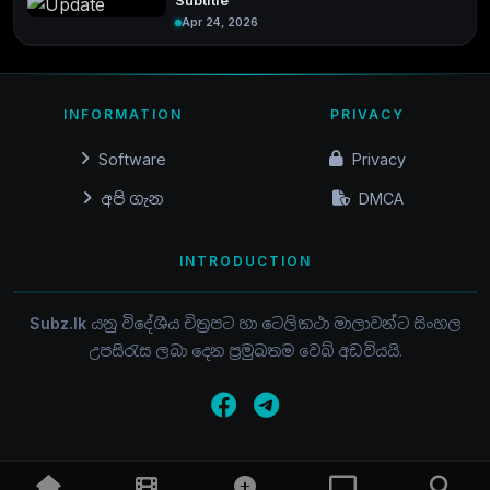
Subtitle
Apr 24, 2026
INFORMATION
PRIVACY
Software
Privacy
අපි ගැන
DMCA
INTRODUCTION
Subz.lk
යනු විදේශීය චිත්‍රපට හා ටෙලිකථා මාලාවන්ට සිංහල
උපසිරැස ලබා දෙන ප්‍රමුඛතම වෙබ් අඩවියයි.