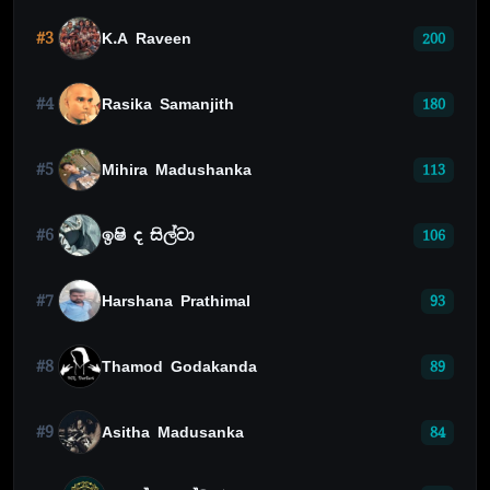
#3
K.A Raveen
200
#4
Rasika Samanjith
180
#5
Mihira Madushanka
113
#6
ඉෂි ද සිල්වා
106
#7
Harshana Prathimal
93
#8
Thamod Godakanda
89
#9
Asitha Madusanka
84