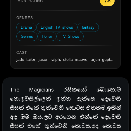
7.5
IMDB RATING
GENRES
Drama
English TV shows
fantasy
Genres
Horror
TV Shows
CAST
jade tailor, jason ralph, stella maeve, arjun gupta
The Magicians රසිකයෝ බොහොම
නොඉවසිල්ලෙන් ඉන්න ඇත්තෙ දෙවෙනි
සීසන් එකේ තුන්වෙනි කොටස එනකම්.ඉතින්
අද මම ඔයාලට අරගෙන එන්නේ දෙවෙනි
සීසන් එකේ තුන්වෙනි කොටස.අද කොටස