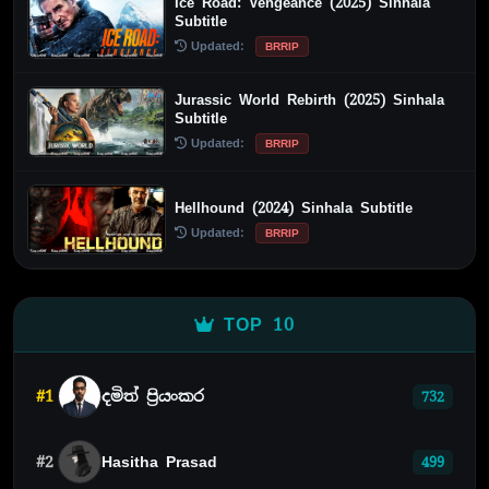
Ice Road: Vengeance (2025) Sinhala
Subtitle
Updated:
BRRIP
Jurassic World Rebirth (2025) Sinhala
Subtitle
Updated:
BRRIP
Hellhound (2024) Sinhala Subtitle
Updated:
BRRIP
TOP 10
#1
දමිත් ප්‍රියංකර
732
#2
Hasitha Prasad
499