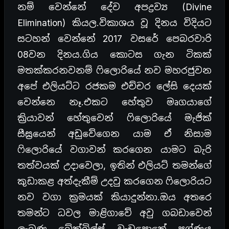
නම් වෙන්නේ දේව අපද්‍රව්‍ය (Divine
Elimination) කියල.විකාශය වූ දිනය විදියට
සටහන් වෙන්නේ 2017 වසරේ පෙබරවාරි
08වන දිනය.ගිය කොටස ගැන ටිකක්
මතක්කරනවනම් ෆිලොරියේ නව මහරජුවන
අපේ එලියට්ට රජකම එච්චර ලේසි දෙයක්
වෙන්නෙ නෑ.එකට හේතුව මෘගයාගේ
ක්‍රියාවන් හේතුවෙන් ෆිලොරියේ මැජික්
සීඝ්‍රයෙන් අඩුවේගෙන යාම ඒ නිසාම
ෆිලොරියේ වගාවන් කරගෙන යාමට බැරි
තත්වයක් උදාවෙලා, ඉතින් එලියට් තමන්ගේ
කුඩාකළ අත්දැකීම් උදවු කරගෙන ෆිලොරියට
නව වගා ක්‍රමයක් කියාදුන්නා.ඔය අතරෙ
තමන්ට ධවල මාළිගාවේ අවු ගබඩාවෙන්
ලැබුණ බ්‍රේක්බිල්ස් වැඩපොතේ ප්‍රශ්ණය