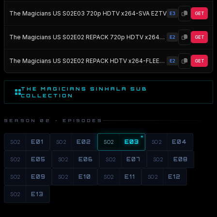
The Magicians US S02E03 720p HDTV x264-SVA EZTV
E3
GET
The Magicians US S02E02 REPACK 720p HDTV x264-FLEET EZTV
E2
GET
The Magicians US S02E02 REPACK HDTV x264-FLEET EZTV
E2
GET
THE MAGICIANS SINHALA SUB
COLLECTION
SEASON 02 · EPISODES
S02
E01
S02
E02
S02
E03
S02
E04
S02
E05
S02
E06
S02
E07
S02
E08
S02
E09
S02
E10
S02
E11
S02
E12
S02
E13