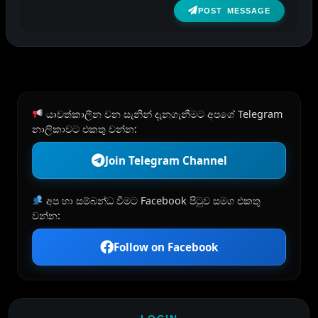
POST MESSAGE
යාවත්කාලීන වන සැනින් දැනගැනීමට අපගේ Telegram
නාලිකාවට එකතු වන්න:
Join Telegram Channel
අප හා සම්බන්ධ වීමට Facebook පිටුව සමග එකතු
වන්න:
Follow on Facebook