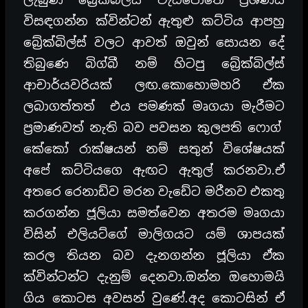
විසඳගන්න ක්වින්ටන් ඇතුළු කට්ටිය ආපහු
බ්‍රේක්බිල්ස් වලට ආවත් ඔවුන් සොයන දේ
තිබුණෙ බිග්බී නම් හිටපු බ්‍රේක්බිල්ස්
ආචාර්යවරියක් ලඟ.කොහොමහරි ඒක
ලබාගත්තත් එය පමණක් මෘගයා මැරීමට
ප්‍රමාණවත් නැති බව පවසන කුලපති ෆොග්
කේකෝ රාක්ෂයන් නම් සතුන් විශේෂයක්
අපේ කට්ටියගෙ ඇඟට ඇතුල් කරනවා.ඒ
අතරෙ රෙනාඩ්ව මරන වැඩේට මරීනව එකතු
කරගන්න ජූලියා සමත්වෙන අතරම මෘගයා
විසින් එලියට්ගේ මාලිගයට යම් ශාපයක්
කරල තියන බව දැනගන්න ජූලියා ඒක
ක්වින්ටන්ට දැනුම් දෙනවා.ඔන්න ඔහොමයි
ගිය කොටස අවසන් වුණේ.අද කොටසින් ඒ