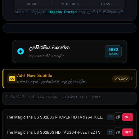
MOVIES
TV SERIES
TOTAL
SubzLK වෙනුවෙන්
Hasitha Prasad
කළ උපසිරැසි නිර්මාණයකි.
උපසිරැසිය බාගන්න
6882
වාරයක්
සෘජු බාගත කිරීම් සබැඳිය
Add New Subtitle
UPLOAD
මෙයට අලුත් උපසිරැසිය ඇතුල් කරන්න
වීඩියෝ පිටපත් ලබා ගන්න . DOWNLOAD LINKS
The Magicians US S02E03 PROPER HDTV x264-KILLERS EZTV
E3
GET
The Magicians US S02E03 HDTV x264-FLEET EZTV
E3
GET