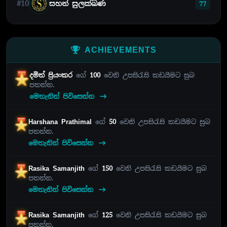
#10
සහන් සුලක්ඛණ
77
ACHIEVEMENTS
දමිත් ප්‍රියංකර
ගේ
100
වෙනි උපසිරැසි කඩයීමට සුබ
පතන්න.
මෙතැනින් පිවිසෙන්න
Harshana Prathimal
ගේ
50
වෙනි උපසිරැසි කඩයීමට සුබ
පතන්න.
මෙතැනින් පිවිසෙන්න
Rasika Samanjith
ගේ
150
වෙනි උපසිරැසි කඩයීමට සුබ
පතන්න.
මෙතැනින් පිවිසෙන්න
Rasika Samanjith
ගේ
125
වෙනි උපසිරැසි කඩයීමට සුබ
පතන්න.