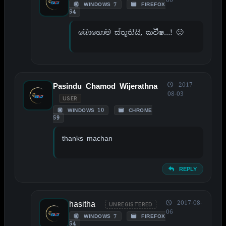
WINDOWS 7
FIREFOX
54
බොහොම ස්තූතියි, කවීෂ…! 🙂
2017-
Pasindu Chamod Wijerathna
08-03
USER
WINDOWS 10
CHROME
59
thanks machan
REPLY
hasitha
2017-08-
UNREGISTERED
06
WINDOWS 7
FIREFOX
54