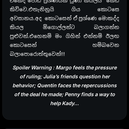
ඒකෙදි පොඩි ප්‍රශ්ණයක් වුණා කියලයි කේඩි
කිව්වෙ.එතැනිනුයි ගිය කොටසෙ
අවසානය.අද කොටසෙන් ඒ ප්‍රශ්ණෙ මොකද්ද
කියල ඕගොල්ලන්ට බලාගන්න
පුළුවන්.එහෙනම් මං ගිහින් එන්නම් ඊලඟ
කොටසෙන් හම්බවෙන
බලාපොරොත්තුවෙන්!!!
Spoiler Warning : Margo feels the pressure
of ruling; Julia’s friends question her
behavior; Quentin faces the repercussions
of the deal he made; Penny finds a way to
help Kady…