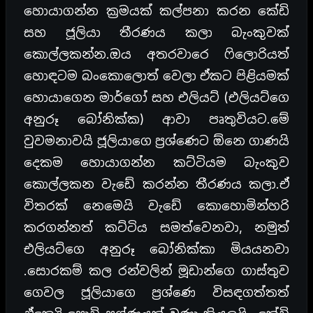
හොයාගන්න ක්‍රමයක් කල්පනා කරන කේඩි
සහ ජූලියා තීරණය කලා බැංකුවක්
කොල්ලකන්න.ඔය අතරවාරෙ ෆිලොරියත්
හොඳටම බංකොලොත් වෙලා ඒකට පිළියමක්
හොයාගෙන මාර්ගෝ සහ එලියට් (එලියට්ගෙ
අනුරූ බෝනික්ක) ආවා පෘතුවියට.මේ
වුවමනාවයි ජූලියාගෙ ප්‍රශ්ණෙට ඕනෙ ගාණයි
දෙකම හොයාගන්න කට්ටියම බැංකුව
කොල්ලකන වැඩේ කරන්න තීරණය කලා.ඒ
විතරක් නෙමෙයි වැඩේ කොහොමින්හරි
කරගන්නත් කට්ටිය සමත්වෙනවා, නමුත්
එලියට්ගෙ අනුරූ බෝනික්කා මියයනවා
.සොරකම් කල රන්වලින් මූඩාන්ගෙ ගාස්තුව
ගෙවල ජූලියාගෙ ප්‍රශ්ණෙ විසඳගත්තත්