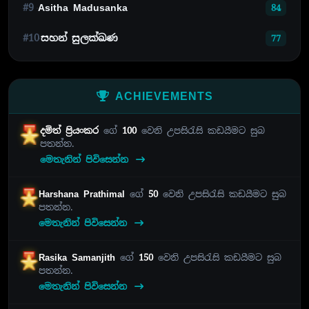
#9
Asitha Madusanka
84
#10
සහන් සුලක්ඛණ
77
ACHIEVEMENTS
දමිත් ප්‍රියංකර
ගේ
100
වෙනි උපසිරැසි කඩයීමට සුබ
පතන්න.
මෙතැනින් පිවිසෙන්න
Harshana Prathimal
ගේ
50
වෙනි උපසිරැසි කඩයීමට සුබ
පතන්න.
මෙතැනින් පිවිසෙන්න
Rasika Samanjith
ගේ
150
වෙනි උපසිරැසි කඩයීමට සුබ
පතන්න.
මෙතැනින් පිවිසෙන්න