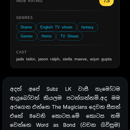
7.5
IMDB RATING
GENRES
Drama
English TV shows
fantasy
Genres
Horror
TV Shows
CAST
jade tailor, jason ralph, stella maeve, arjun gupta
අදත් අපේ Subz LK වාසී හැමෝටම
ආයුබෝවන් කියලම පටන්ගන්නම්.අද මම
අරගෙන එන්නෙ The Magicians දෙවන සීසන්
එකේ 8වෙනි කොටස.මේ කොටස නම්
වෙන්නෙ Word as Bond (වචන ගිවිසුම)