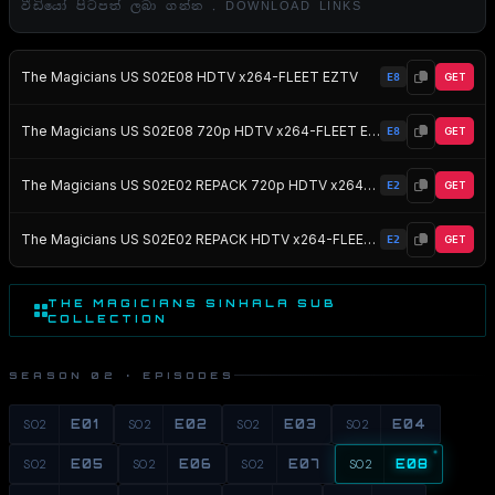
වීඩියෝ පිටපත් ලබා ගන්න . DOWNLOAD LINKS
The Magicians US S02E08 HDTV x264-FLEET EZTV
E8
GET
The Magicians US S02E08 720p HDTV x264-FLEET EZTV
E8
GET
The Magicians US S02E02 REPACK 720p HDTV x264-FLEET EZTV
E2
GET
The Magicians US S02E02 REPACK HDTV x264-FLEET EZTV
E2
GET
THE MAGICIANS SINHALA SUB
COLLECTION
SEASON 02 · EPISODES
S02
E01
S02
E02
S02
E03
S02
E04
S02
E05
S02
E06
S02
E07
S02
E08