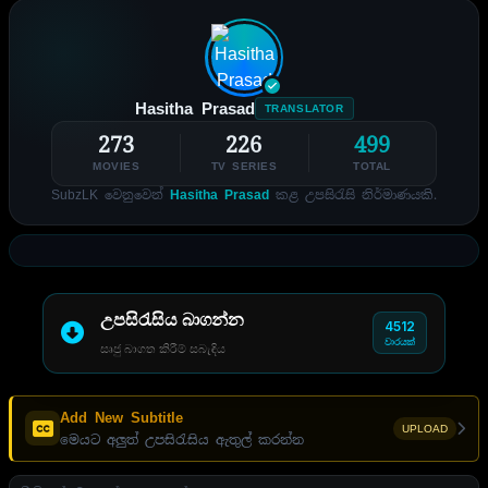
Hasitha Prasad
TRANSLATOR
273
226
499
MOVIES
TV SERIES
TOTAL
SubzLK වෙනුවෙන්
Hasitha Prasad
කළ උපසිරැසි නිර්මාණයකි.
උපසිරැසිය බාගන්න
4512
වාරයක්
සෘජු බාගත කිරීම් සබැඳිය
Add New Subtitle
UPLOAD
මෙයට අලුත් උපසිරැසිය ඇතුල් කරන්න