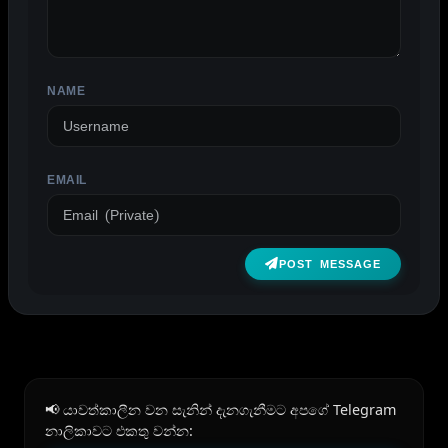
NAME
EMAIL
POST MESSAGE
📢 යාවත්කාලීන වන සැනින් දැනගැනීමට අපගේ Telegram
නාලිකාවට එකතු වන්න: