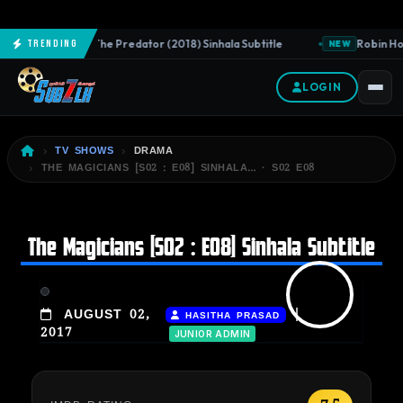
The Predator (2018) Sinhala Subtitle
Robin Hoo
Trending
NEW
NEW
LOGIN
TV SHOWS
DRAMA
THE MAGICIANS [S02 : E08] SINHALA… · S02 E08
The Magicians [S02 : E08] Sinhala Subtitle
|
AUGUST 02,
HASITHA PRASAD
2017
JUNIOR ADMIN