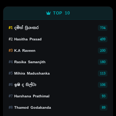
TOP 10
#1
දමිත් ප්‍රියංකර
734
#2
Hasitha Prasad
499
#3
K.A Raveen
200
#4
Rasika Samanjith
180
#5
Mihira Madushanka
113
#6
ඉෂි ද සිල්වා
106
#7
Harshana Prathimal
93
#8
Thamod Godakanda
89