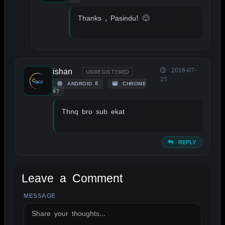
Thanks , Pasindu! 🙂
ishan
2018-07-
UNREGISTERED
25
ANDROID 8
CHROME
67
Thnq bro sub ekat
REPLY
Leave a Comment
MESSAGE
ALTERNATIVE: