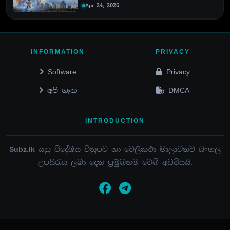
Apr 24, 2026
INFORMATION
PRIVACY
Software
Privacy
අපි ගැන
DMCA
INTRODUCTION
Subz.lk
යනු විදේශීය චිත්‍රපට හා ටෙලිකථා මාලාවන්ට සිංහල
උපසිරැස ලබා දෙන ප්‍රමුඛතම වෙබ් අඩවියයි.