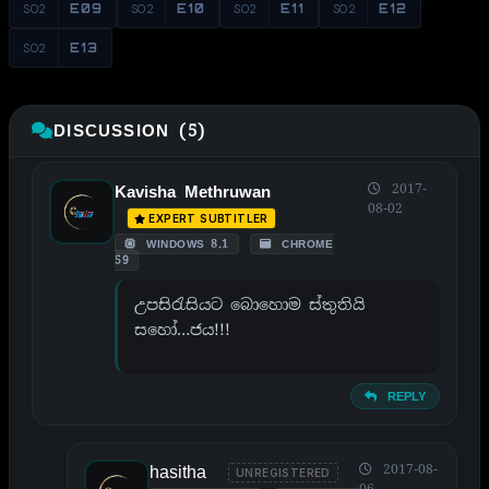
S02
E09
S02
E10
S02
E11
S02
E12
S02
E13
DISCUSSION (5)
2017-
Kavisha Methruwan
08-02
EXPERT SUBTITLER
WINDOWS 8.1
CHROME
59
උපසිරැසියට බොහොම ස්තුතියි
සහෝ…ජය!!!
REPLY
hasitha
2017-08-
UNREGISTERED
06