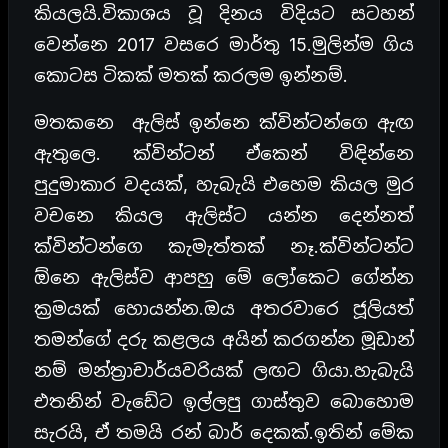
කියලයි.විකාශය වූ දිනය විදියට සටහන්
වෙන්නෙ 2017 වසරෙ මාර්තු 15.මුලින්ම ගිය
කොටස ටිකක් මතක් කරලම ඉන්නම්.
මතකනෙ ඇලිස් ඉන්නෙ ක්වින්ටන්ගෙ ඇඟ
ඇතුලෙ. ක්වින්ටන් ඒකෙන් විඳින්නෙ
පුදුමාකාර වදයක්, හැබැයි එහෙම කියල මුර
වචනෙ කියල ඇලිස්ට යන්න දෙන්නත්
ක්වින්ටන්ගෙ කැමැත්තක් නෑ.ක්වින්ටන්ට
ඕනෙ ඇලිස්ව ආපහු මේ ලෝකෙට ගේන්න
ක්‍රමයක් හොයන්න.ඔය අතරවාරෙ ජූලියත්
තමන්ගේ දරු කළලය අයින් කරගන්න මූඩාන්
නම් මන්ත්‍රාචාර්යවරියක් ලඟට ගියා.හැබැයි
එතනින් වැඩේට ඉල්ලපු ගාස්තුව බොහොම
සැරයි, ඒ තමයි රන් බාර් දෙකක්.ඉතින් මේක