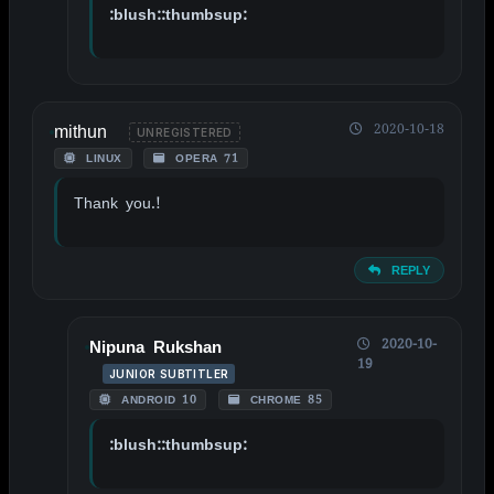
:blush::thumbsup:
mithun
2020-10-18
UNREGISTERED
LINUX
OPERA 71
Thank you.!
REPLY
2020-10-
Nipuna Rukshan
19
JUNIOR SUBTITLER
ANDROID 10
CHROME 85
:blush::thumbsup: