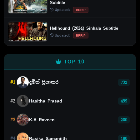
Subtitle
Updated:
BRRIP
Hellhound (2024) Sinhala Subtitle
Updated:
BRRIP
TOP 10
#1
දමිත් ප්‍රියංකර
732
#2
Hasitha Prasad
499
#3
K.A Raveen
200
#4
Rasika Samanjith
180