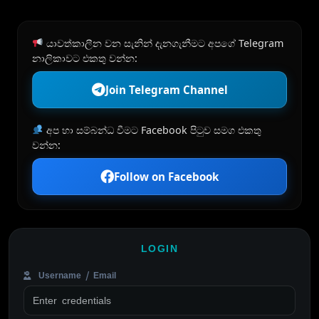
යාවත්කාලීන වන සැනින් දැනගැනීමට අපගේ Telegram
නාලිකාවට එකතු වන්න:
Join Telegram Channel
අප හා සම්බන්ධ වීමට Facebook පිටුව සමග එකතු
වන්න:
Follow on Facebook
LOGIN
Username / Email