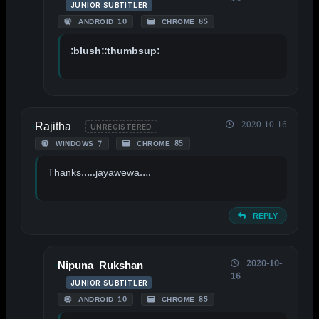
JUNIOR SUBTITLER
ANDROID 10
CHROME 85
:blush::thumbsup:
Rajitha
2020-10-16
UNREGISTERED
WINDOWS 7
CHROME 85
Thanks…..jayawewa….
REPLY
2020-10-
Nipuna Rukshan
16
JUNIOR SUBTITLER
ANDROID 10
CHROME 85