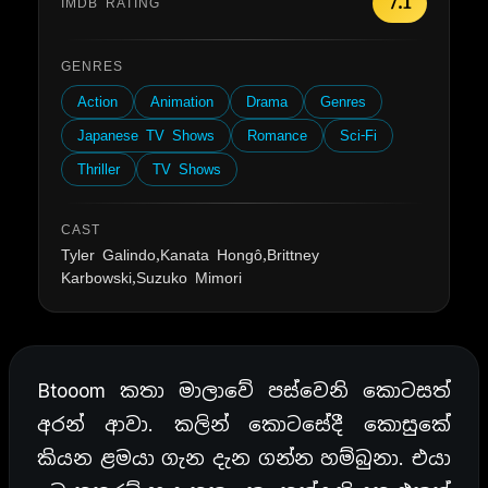
7.1
IMDB RATING
GENRES
Action
Animation
Drama
Genres
Japanese TV Shows
Romance
Sci-Fi
Thriller
TV Shows
CAST
Tyler Galindo,Kanata Hongô,Brittney
Karbowski,Suzuko Mimori
Btooom කතා මාලාවේ පස්වෙනි කොටසත්
අරන් ආවා. කලින් කොටසේදී කොසුකේ
කියන ළමයා ගැන දැන ගන්න හම්බුනා. එයා