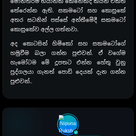
මොනතරම් භයානක කෙනෙක්ද කියන එකත්
තේරෙන්න ඇති. සකමටෝ සහ කොසුකේ
අතර සටනින් පස්සේ අන්තීමේදී සකමටෝ
කොසුකේව අල්ල ගත්නවා.
අද කොටසින් හිමිකෝ සහ සකමටෝගේ
හමුවීම බලා ගන්න පුළුවන්. ඒ වගේම
හැමෝටම මේ දූපතට එන්න හේතු වුනු
පුද්ගලයා ගැනත් පොඩි දෙයක් දැන ගන්න
පුළුවන්..