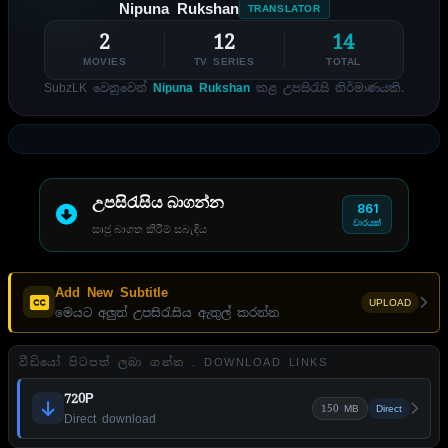
Nipuna Rukshan
TRANSLATOR
2
12
14
MOVIES
TV SERIES
TOTAL
SubzLK වෙනුවෙන්
Nipuna Rukshan
කළ උපසිරැසි නිර්මාණයකි.
උපසිරැසිය බාගන්න
861
වාරයක්
සෘජු බාගත කිරීම් සබැඳිය
Add New Subtitle
UPLOAD
මෙයට අලුත් උපසිරැසිය ඇතුල් කරන්න
වීඩියෝ පිටපත් ලබා ගන්න . DOWNLOAD LINKS
720P
150 MB
Direct
Direct download