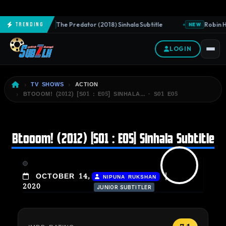
The Predator (2018) Sinhala Subtitle
Robin Ho
Trending
NEW
NEW
LOGIN
TV SHOWS
ACTION
BTOOOM! (2012) [S01 : E05] SINHALA… · S01 E05
Btooom! (2012) [S01 : E05] Sinhala Subtitle
|
OCTOBER 14,
NIPUNA RUKSHAN
2020
JUNIOR SUBTITLER