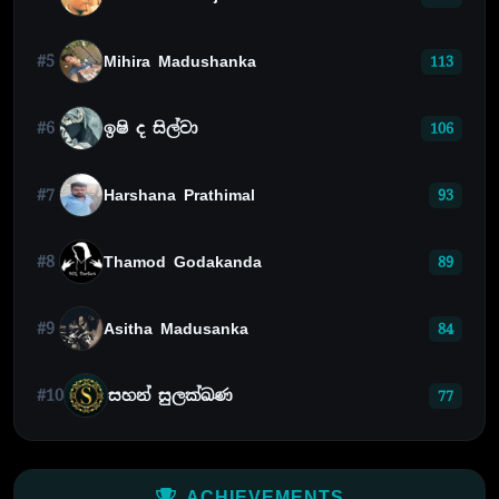
#5
Mihira Madushanka
113
#6
ඉෂි ද සිල්වා
106
#7
Harshana Prathimal
93
#8
Thamod Godakanda
89
#9
Asitha Madusanka
84
#10
සහන් සුලක්ඛණ
77
ACHIEVEMENTS