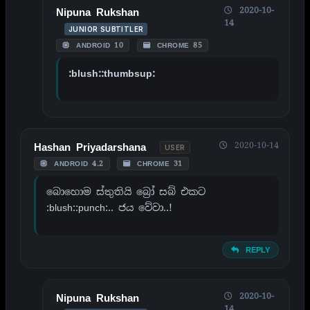
2020-10-
Nipuna Rukshan
14
JUNIOR SUBTITLER
ANDROID 10
CHROME 85
:blush::thumbsup:
2020-10-14
Hashan Priyadarshana
USER
ANDROID 4.2
CHROME 31
බොහොම ස්තුතියි බ්‍රෝ සබ් එකට
:blush::punch:.. ජය වේවා..!
REPLY
2020-10-
Nipuna Rukshan
14