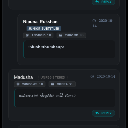
REPLY
2020-10-
Nipuna Rukshan
14
JUNIOR SUBTITLER
ANDROID 10
CHROME 85
:blush::thumbsup:
Madusha
2020-10-14
UNREGISTERED
WINDOWS 10
OPERA 71
බොහොම ස්තූතියි සබ් එකට
REPLY