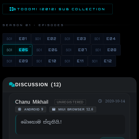
BTOOOM! (2012) SUB COLLECTION
SEASON 01 · EPISODES
S01
E01
S01
E02
S01
E03
S01
E04
S01
E05
S01
E06
S01
E07
S01
E08
S01
E09
S01
E10
S01
E11
S01
E12
DISCUSSION (12)
Chanu Mikhail
2020-10-14
UNREGISTERED
ANDROID 9
MIUI BROWSER 12.6
බොහොම ස්තූතියි.!