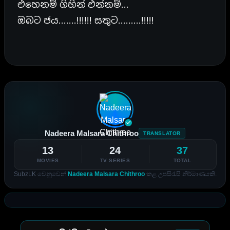
එහෙනම් ගිහින් එන්නම්…
ඔබට ජය…….!!!!!! සතුට………!!!!!
Nadeera Malsara Chithroo
TRANSLATOR
13
24
37
MOVIES
TV SERIES
TOTAL
SubzLK වෙනුවෙන්
Nadeera Malsara Chithroo
කළ උපසිරැසි නිර්මාණයකි.