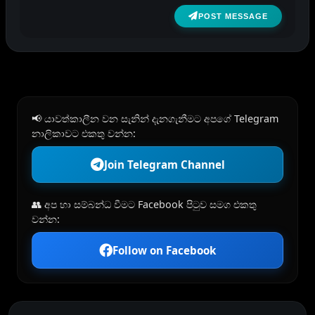
POST MESSAGE
📢 යාවත්කාලීන වන සැනින් දැනගැනීමට අපගේ Telegram
නාලිකාවට එකතු වන්න:
Join Telegram Channel
👥 අප හා සම්බන්ධ වීමට Facebook පිටුව සමග එකතු
වන්න:
Follow on Facebook