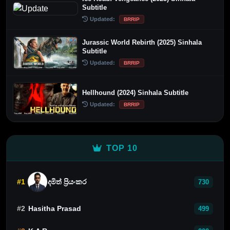
Subtitle
Updated:
BRRIP
Jurassic World Rebirth (2025) Sinhala
Subtitle
Updated:
BRRIP
Hellhound (2024) Sinhala Subtitle
Updated:
BRRIP
TOP 10
#1
දමිත් ප්‍රියංකර
730
#2
Hasitha Prasad
499