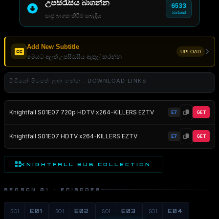
උපසිරැසිය බාගන්න
6533
වාරයක්
සෘජු බාගත කිරීම් සබැඳිය
Add New Subtitle
UPLOAD
මෙයට අලුත් උපසිරැසිය ඇතුල් කරන්න
වීඩියෝ පිටපත් ලබා ගන්න . DOWNLOAD LINKS
Knightfall S01E07 720p HDTV x264-KILLERS EZTV
E7
GET
Knightfall S01E07 HDTV x264-KILLERS EZTV
E7
GET
KNIGHTFALL SUB COLLECTION
SEASON 01 · EPISODES
S01
E01
S01
E02
S01
E03
S01
E04