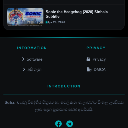
Sonic the Hedgehog (2020) Sinhala
Subtitle
Apr 24, 2026
INFORMATION
PRIVACY
Software
Privacy
අපි ගැන
DMCA
INTRODUCTION
Subz.lk
යනු විදේශීය චිත්‍රපට හා ටෙලිකථා මාලාවන්ට සිංහල උපසිරැස
ලබා දෙන ප්‍රමුඛතම වෙබ් අඩවියයි.