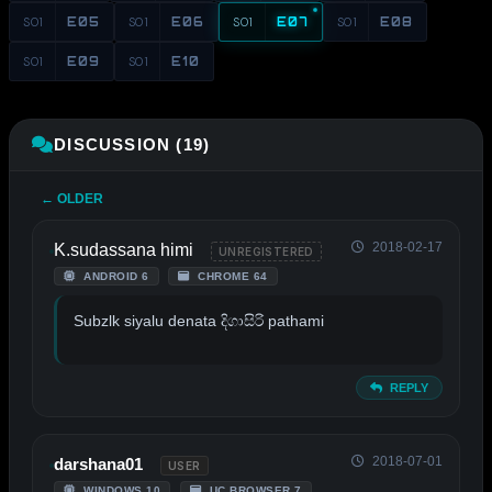
S01
E05
S01
E06
S01
E07
S01
E08
S01
E09
S01
E10
DISCUSSION (19)
← OLDER
2018-02-17
K.sudassana himi
UNREGISTERED
ANDROID 6
CHROME 64
Subzlk siyalu denata දිගාසිරි pathami
REPLY
2018-07-01
darshana01
USER
WINDOWS 10
UC BROWSER 7