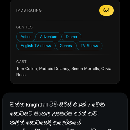
6.4
IMDB RATING
GENRES
Action
Adventure
Drama
English TV shows
Genres
TV Shows
CAST
Tom Cullen, Pádraic Delaney, Simon Merrells, Olivia
Ross
ඔන්න knightfall ටීවී සීරීස් එකේ 7 වෙනි
කොටසට සිoහල උපසිරස අරන් ආව.
කලින් කොටසෙදි ආලෝකයේ