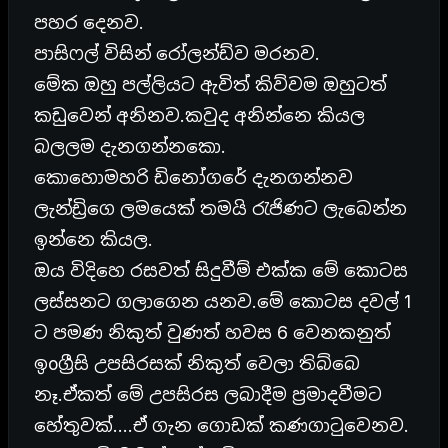
පහර දෙනව.
පාසිෆල් විසින් රෝලන්ඩ්ව මරනව.
මේක ඔහු පල්ලියට ඇවිත් කිව්වම ඔහුටත්
කඩුවෙන් අනිනව.කවුද අනින්නෙ කියල
බලලම දැනගන්නකො.
කොහොමහරි ඩිනෝගරේ දැනගන්නව
ලැන්ඩ්‍රිගෙ ලමයෙක් තමයි රැජිණට ලැබෙන්න
ඉන්නෙ කියල.
ඔය විදිහෙ රසවත් සිදුවීම් එක්ක මේ කොටස
ලස්සනට ගලාගෙන යනව.මේ කොටස දවල් 1
ට පමණ නිකුත් වුණත් හවස 6 වෙනකනුත්
ඉoග්‍රීසි උපසිරසක් නිකුත් වෙලා තිබ්බෙ
නෑ.ඒකත් මේ උපසිරස ලබාදීම ප්‍රමාදවීමට
හේතුවක්….ඒ ගැන ගොඩක් කණගාටුවෙනව.