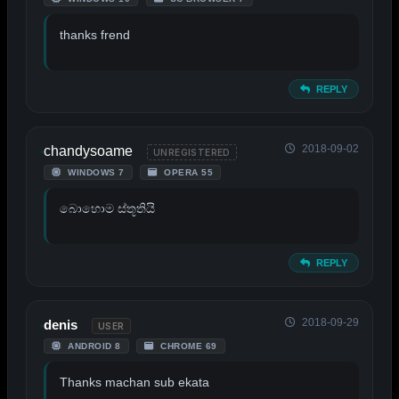
thanks frend
REPLY
2018-09-02
chandysoame
UNREGISTERED
WINDOWS 7
OPERA 55
බොහොම ස්තූතියි
REPLY
2018-09-29
denis
USER
ANDROID 8
CHROME 69
Thanks machan sub ekata