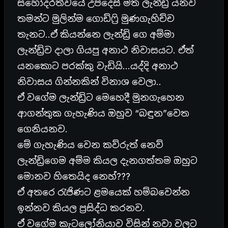
සහෝදරත්වයේ උපදෙස් මත ලැන්ඩ්‍රි යනව
තමන්ට මුලින්ම ගොඩ්ෆ්‍රි මුණගැහිච්ච
තැනට..ඒ කියන්නෙ ලැන්ඩ්‍රි ගෙ අම්මා
ලැන්ඩ්‍රිව දාලා ගියපු අනාථ නිවාසයට. ඒත්
යනකොට පරක්කු වැඩියි…යද්දි අනාථ
නිවාසය ගින්නකින් විනාශ වෙලා..
ඒ වගේම ලැන්ඩ්‍රිට මෙහෙදී මුනගැහෙන
ආගන්තුක ගැහැණිය ඔහුව “බඳුන”වෙත
ගෙනියනව.
මේ ගැහැණිය වෙන කව්රුත් නෙව්
ලැන්ඩ්‍රිගෙම අම්ම කියල දැනගත්තම ඔහුට
මොනව හිතෙයිද නෙහ්???
ඒ අතරෙ රැජිණට ළමයෙක් හම්බවෙන්න
ඉන්නව කියල ප්‍රසිද්ධ කරනව.
ඒ වගේම කැටලෝනියාව විසින් නවා වලට