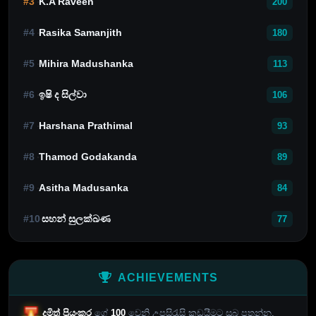
#3
K.A Raveen
200
#4
Rasika Samanjith
180
#5
Mihira Madushanka
113
#6
ඉෂි ද සිල්වා
106
#7
Harshana Prathimal
93
#8
Thamod Godakanda
89
#9
Asitha Madusanka
84
#10
සහන් සුලක්ඛණ
77
ACHIEVEMENTS
දමිත් ප්‍රියංකර
ගේ
100
වෙනි උපසිරැසි කඩයීමට සුබ පතන්න.