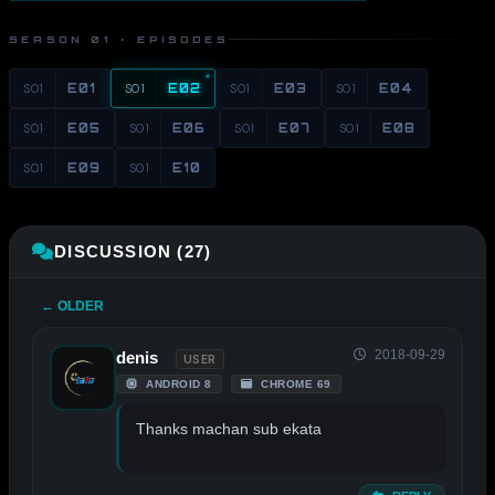
SEASON 01 · EPISODES
S01
E01
S01
E02
S01
E03
S01
E04
S01
E05
S01
E06
S01
E07
S01
E08
S01
E09
S01
E10
DISCUSSION (27)
← OLDER
2018-09-29
denis
USER
ANDROID 8
CHROME 69
Thanks machan sub ekata