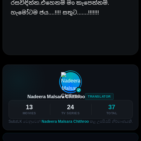
රසවිඳින්න.එහෙනම් මo කැපෙන්නම්.
හැමෝටම ජය….!!!! සතුට…….!!!!!!!
Nadeera Malsara Chithroo
TRANSLATOR
13
24
37
MOVIES
TV SERIES
TOTAL
SubzLK වෙනුවෙන්
Nadeera Malsara Chithroo
කළ උපසිරැසි නිර්මාණයකි.