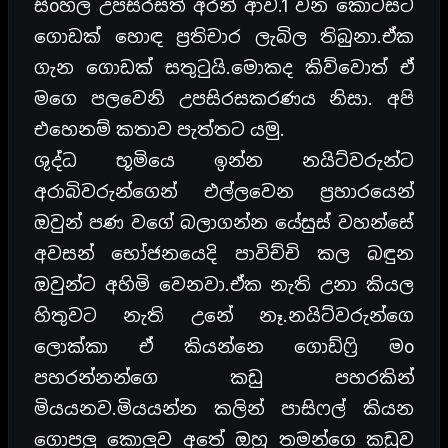
සිoහල උපසිරසත් අරන් ආව.1 වන කොටසට
ගොඩක් හොඳ ප්‍රතිචාර ලැබිල තිබුනා.ඒක
ගැන ගොඩක් සතුටුයි.මොකද කිව්වොත් ඒ
මගෙ පලවෙනි උපසිරසකරණය නිසා. අපි
එහෙනම් කතාව පැත්තට යමු.
ශුද්ධ භූමියෙ ඉන්න නයිට්වරුන්ට
අරාබිවරුන්ගෙන් එල්ලවෙන ප්‍රහාරයෙන්
ඔවුන් පණ වගේ බලාගන්න යේසුස් වහන්සේ
අවසන් භෝජනයෙදි පාවිච්චි කල බඳුන
ඔවුන්ට අහිමි වෙනවා.ඒක නැති උනා කියල
හිතුවට නැති උනේ නෑ.නයිට්වරුන්ගෙ
ලොක්කා ඒ කියන්නෙ ගොඩ්ෆ්‍රි මo
පහරන්නන්ගෙ කඩු පහරකින්
මියයනව.මියයන්න කලින් පාසිෆල් කියන
ගොපලු කොලුව අතේ ඔහු තමන්ගෙ කඩුව