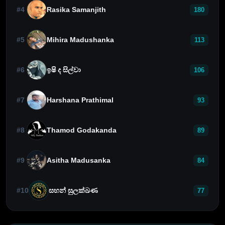
#4
Rasika Samanjith
180
#5
Mihira Madushanka
113
#6
ඉෂි ද සිල්වා
106
#7
Harshana Prathimal
93
#8
Thamod Godakanda
89
#9
Asitha Madusanka
84
#10
සහන් සුලක්ඛණ
77