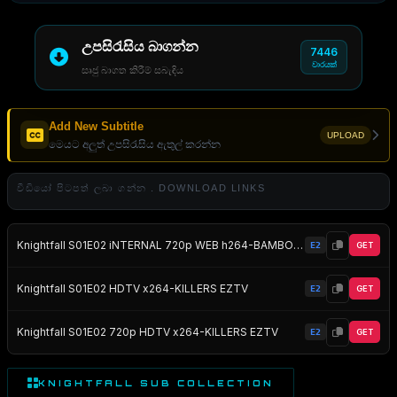
උපසිරැසිය බාගන්න
7446
වාරයක්
සෘජු බාගත කිරීම් සබැඳිය
Add New Subtitle
UPLOAD
මෙයට අලුත් උපසිරැසිය ඇතුල් කරන්න
වීඩියෝ පිටපත් ලබා ගන්න . DOWNLOAD LINKS
Knightfall S01E02 iNTERNAL 720p WEB h264-BAMBOOZLE EZTV
E2
GET
Knightfall S01E02 HDTV x264-KILLERS EZTV
E2
GET
Knightfall S01E02 720p HDTV x264-KILLERS EZTV
E2
GET
KNIGHTFALL SUB COLLECTION