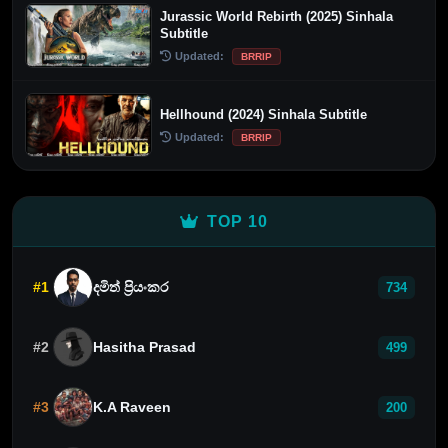
Jurassic World Rebirth (2025) Sinhala
Subtitle
Updated:
BRRIP
Hellhound (2024) Sinhala Subtitle
Updated:
BRRIP
TOP 10
#1
දමිත් ප්‍රියංකර
734
#2
Hasitha Prasad
499
#3
K.A Raveen
200