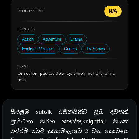
N/A
IMDB RATING
GENRES
Action
Adventure
Drama
English TV shows
Genres
TV Shows
CAST
tom cullen, pádraic delaney, simon merrells, olivia
ross
සියලුම subzlk රසිකයින්ට සුබ දවසක්
ප්‍රාර්ථනා කරන ගමන්ම,knightfall කියන
පට්ට්ම පට්ට කතාමාලාවෙ 2 වන කොටසෙ