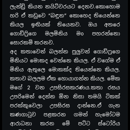
ලැන්ඩ්‍රි කියන නයිට්වරයට දෙනව.කොහොම
හරි ඒ කඩුවෙ “බඳුන” කොහෙද තියෙන්නෙ
කියල ඉඟියක් තියෙනව. ඔය අතරෙ
ගොඩ්ෆ්‍රිගෙ මලමිනිය මo පහරන්නො
සොරකම් කරනව.
අද කතාවෙන් බලන්න පුලුවන් ගොඩ්ෆ්‍රගෙ
මිනියට මොකද වෙන්නෙ කියල. ඒ වගේම ඒ
මිනිය ඇතුලෙ මොකක්ද තියෙන්නෙ කියල.
කතාව බලලම ඒක හොයාගන්න කියල. මේක
මගේ 2 වන උපසිරසකරණය.කතා රසය
උපරිමෙන් දෙන්න ඕන නිසා තමයි ටිකක්
පරක්කුවෙලා උපසිරස දාන්නෙ.ඒ ගැන
කණගාටුව පළකරන ගමන් හැමෝටම
ආරාධනා කරන මේ පට්ට ස්ටෝරිය