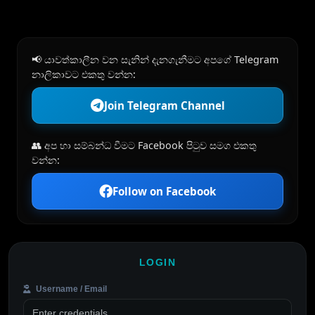
📢 යාවත්කාලීන වන සැනින් දැනගැනීමට අපගේ Telegram
නාලිකාවට එකතු වන්න:
Join Telegram Channel
👥 අප හා සම්බන්ධ වීමට Facebook පිටුව සමග එකතු
වන්න:
Follow on Facebook
LOGIN
Username / Email