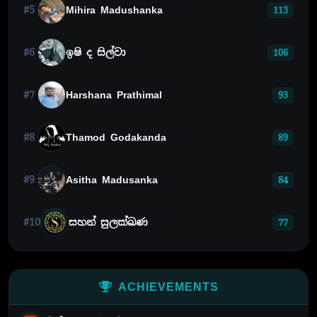
#5
Mihira Madushanka
113
#6
ඉෂි ද සිල්වා
106
#7
Harshana Prathimal
93
#8
Thamod Godakanda
89
#9
Asitha Madusanka
84
#10
සහන් සුලක්ඛණ
77
ACHIEVEMENTS