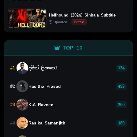
Hellhound (2024) Sinhala Subtitle
Updated:
BRRIP
TOP 10
#1
දමිත් ප්‍රියංකර
734
#2
Hasitha Prasad
499
#3
K.A Raveen
200
#4
Rasika Samanjith
180