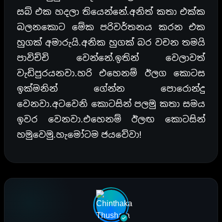
සබ් එක හදලා තියෙන්නේ.අනිත් කතා එක්ක
බලනකොට මේක පරිවර්තනය කරන එක
හුගක් අමාරුයි.අනික හුගක් බර වචන තමයි
පාවිච්චි වෙන්නේ.ඉතින් වෙලාවත්
වැඩිපුරයනවා.හරි එහෙනම් ඊලග කොටස
ඉක්මනින් ගේන්න පොරොන්දු
වෙනවා.අටවෙනි කොටසින් පලමු කතා සමය
ඉවර වෙනවා.එහෙනම් ඊලඟ කොටසින්
හමුවෙමු.හැමෝටම ජයවේවා!