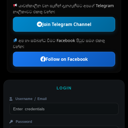
යාවත්කාලීන වන සැනින් දැනගැනීමට අපගේ Telegram
නාලිකාවට එකතු වන්න:
Join Telegram Channel
අප හා සම්බන්ධ වීමට Facebook පිටුව සමග එකතු
වන්න:
Follow on Facebook
LOGIN
Username / Email
Password