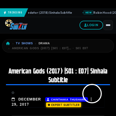
The Predator (2018) Sinhala Subtitle
Robin Hood (201
Trending
NEW
NEW
LOGIN
TV SHOWS
DRAMA
AMERICAN GODS (2017) [S01 : E07]… · S01 E07
American Gods (2017) [S01 : E07] Sinhala
Subtitle
|
DECEMBER
CHINTHAKA THUSHARA
29, 2017
EXPERT SUBTITLER