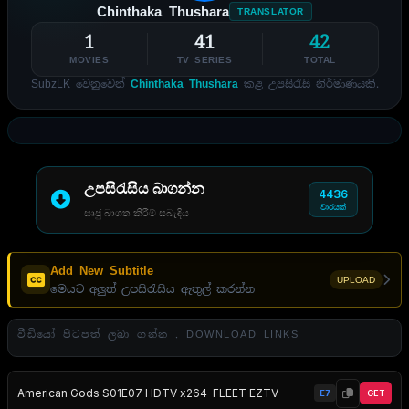
Chinthaka Thushara
TRANSLATOR
1
41
42
MOVIES
TV SERIES
TOTAL
SubzLK වෙනුවෙන්
Chinthaka Thushara
කළ උපසිරැසි නිර්මාණයකි.
උපසිරැසිය බාගන්න
4436
වාරයක්
සෘජු බාගත කිරීම් සබැඳිය
Add New Subtitle
UPLOAD
මෙයට අලුත් උපසිරැසිය ඇතුල් කරන්න
වීඩියෝ පිටපත් ලබා ගන්න . DOWNLOAD LINKS
American Gods S01E07 HDTV x264-FLEET EZTV
E7
GET