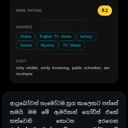
8.2
IMDB RATING
GENRES
Drama
English TV shows
fantasy
Genres
Mystery
TV Shows
CAST
ricky whittle, emily browning, pablo schreiber, ian
mcshane
ආයුබෝවන් හැමෝටම.හුග කාලෙකට පස්සේ
තමයි මම මේ ඇමරිකන් ගෝඩ්ස් එකේ
හත්වෙනි කොටස අරගෙන