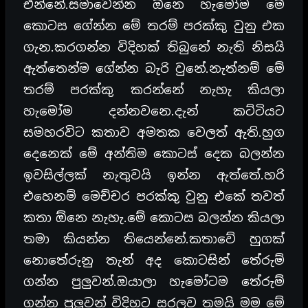
එන්නේ.සමාවෙන්න ඕනෙ හැමෝම මේ
කොටස ගේන්න මේ තරම් පරක්කු වුනු එක
ගැන.කරගන්න විදිහක් තිබුනේ නැති නිසයි
ඇත්තෙන්ම ගේන්න බැරි වුනේ.නැත්නම් මේ
තරම් පරක්කු කරන්නේ නැහැ කියලා
හැමෝම දන්නවනෙ.දැන් කට්ටියට
සමහරවිට කතාව අමතක වෙලත් ඇති.හුග
දෙනෙක් මේ අන්තිම කොටස් දෙක බලන්න
ඉවසිල්ලක් නැතුවයි ඉන්න ඇත්තේ.හරි
එහෙනම් මෙච්චර පරක්කු වුනු එකේ තවත්
කතා ඕනෙ නැහැ.මේ කොටස බලන්න කියලා
තමා කියන්න තියෙන්නේ.කතාවේ හුගක්
නොතේරුනු තැන් අද කොටසින් තේරුම්
ගන්න පුලුවන්.ඔයාලා හැමෝටම තේරුම්
ගන්න පුලුවන් විදිහට සරලව තමයි මම මේ