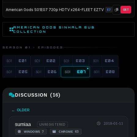
American Gods S01E07 720p HDTV x264-FLEET EZTV
E7
GET
AMERICAN GODS SINHALA SUB
COLLECTION
SEASON 01 · EPISODES
S01
E01
S01
E02
S01
E03
S01
E04
S01
E05
S01
E06
S01
E07
S01
E08
DISCUSSION (16)
← OLDER
sumiaa
2018-01-11
UNREGISTERED
WINDOWS 7
CHROME 63