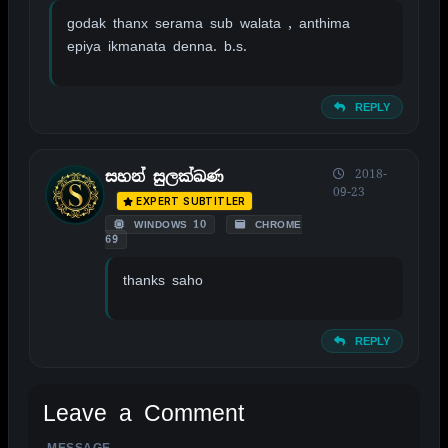
godak thanx serama sub walata , anthima
epiya ikmanata denna. b.s.
REPLY
2018-
සහන් සුලක්ඛණ
09-23
EXPERT SUBTITLER
WINDOWS 10
CHROME
69
thanks saho
REPLY
Leave a Comment
MESSAGE
ALTERNATIVE: