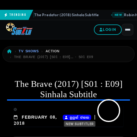
The Predator (2018) Sinhala Subtitle
Robin Ho
Trending
NEW
NEW
LOGIN
TV SHOWS
ACTION
THE BRAVE (2017) [S01 : E09]… · S01 E09
The Brave (2017) [S01 : E09]
Sinhala Subtitle
|
FEBRUARY 08,
සුපුන් ජනක
2018
NEW SUBTITLER