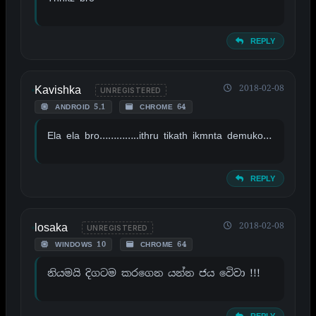
REPLY
Kavishka
2018-02-08
UNREGISTERED
ANDROID 5.1
CHROME 64
Ela ela bro…………..ithru tikath ikmnta demuko…
REPLY
losaka
2018-02-08
UNREGISTERED
WINDOWS 10
CHROME 64
නියමයි දිගටම කරගෙන යන්න ජය වෙිවා !!!
REPLY