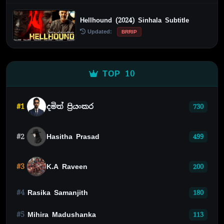
Hellhound (2024) Sinhala Subtitle
Updated:
BRRIP
TOP 10
#1
දමිත් ප්‍රියංකර
730
#2
Hasitha Prasad
499
#3
K.A Raveen
200
#4
Rasika Samanjith
180
#5
Mihira Madushanka
113