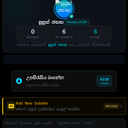
සුපුන් ජනක
TRANSLATOR
0
6
6
MOVIES
TV SERIES
TOTAL
SubzLK වෙනුවෙන්
සුපුන් ජනක
කළ උපසිරැසි නිර්මාණයකි.
උපසිරැසිය බාගන්න
4338
වාරයක්
සෘජු බාගත කිරීම් සබැඳිය
Add New Subtitle
UPLOAD
මෙයට අලුත් උපසිරැසිය ඇතුල් කරන්න
වීඩියෝ පිටපත් ලබා ගන්න . DOWNLOAD LINKS