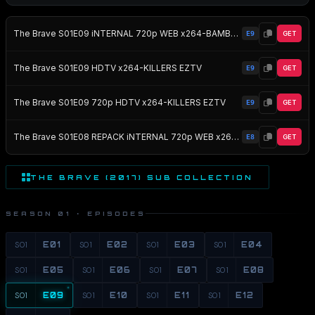
The Brave S01E09 iNTERNAL 720p WEB x264-BAMBOOZLE EZTV
E9
GET
The Brave S01E09 HDTV x264-KILLERS EZTV
E9
GET
The Brave S01E09 720p HDTV x264-KILLERS EZTV
E9
GET
The Brave S01E08 REPACK iNTERNAL 720p WEB x264-BAMBOOZLE EZTV
E8
GET
THE BRAVE (2017) SUB COLLECTION
SEASON 01 · EPISODES
S01
E01
S01
E02
S01
E03
S01
E04
S01
E05
S01
E06
S01
E07
S01
E08
S01
E09
S01
E10
S01
E11
S01
E12