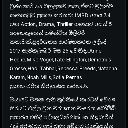
වුණා කාර්යය බහුලකම නිසා,ඒකට මුලින්ම
කණගාටුව ප්‍රකාශ කරනවා.IMBD අගය 7.4
වන Action, Drama, Thriller ගණයට අයත් 5
දෙනෙකුගෙන් සමන්විත මිලිටරි
කතාවක්.ප්‍රදර්ශනය ආරම්භකරන ලද්දේ
2017 සැප්තැම්බර් මස 25 වෙනිදා.Anne
Heche,Mike Vogel,Tate Ellington,Demetrius
Grosse,Hadi Tabbal,Rebecca Breeds,Natacha
Karam,Noah Mills,Sofia Pernas
ප්‍රධාන චරිත නිරූපණය කරනවා.
ඔයාලට මතක ඇති තුර්කියේ කැරටස් වෙරළ
තීරයට එල්ල වුන මරාගෙන මැරෙන බෝම්බ්
ප්‍රහාරය,එහිදි පුද්ගලයින් 21ක් හා නිළධාරීන්
4ක් මරුමුවට පත් වුණා.මේකට වගකියන්න