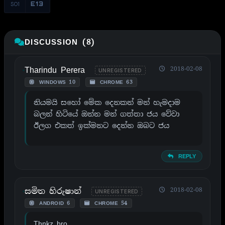
S01
E13
DISCUSSION (8)
Tharindu Perera
2018-02-08
UNREGISTERED
WINDOWS 10
CHROME 63
නියමයි සහෝ මේක දෙනකන් මන් හැමදාම
බලන් හිටියේ ඔන්න මන් ගත්තා ජය වේවා
ඊලග එකත් ඉක්මනට දෙන්න ඔබට ජය
REPLY
සමිත හිරුෂාන්
2018-02-08
UNREGISTERED
ANDROID 6
CHROME 54
Thnkz bro