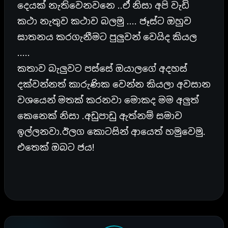
දෙයක් නැතිවෙනවනෙ ..ඒ නිසා අපි වැඩි
කථා නැතුව කථාව බලමු …. ජෑස්ට ඔහුව
ඝාතනය කරගැනීමට පුලුවන් වෙයිද කියල
…..
කතාව බැලුවට පස්සේ ඔයාලගේ අදහස්
දක්වන්නත් කාරුණික වෙන්න කියලා අවසාන
වශයෙන් මතක් කරනවා මොකද මම අලුත්
කෙනෙක් නිසා .අඩුපාඩු ඇත්නම් සමාව
ඉල්ලනවා.ඊලග කොටසින් ආයෙත් හමුවෙමු.
එතෙක් ඔබට ජය!