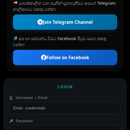
යාවත්කාලීන වන සැනින් දැනගැනීමට අපගේ Telegram
නාලිකාවට එකතු වන්න:
Join Telegram Channel
අප හා සම්බන්ධ වීමට Facebook පිටුව සමග එකතු
වන්න:
Follow on Facebook
LOGIN
Username / Email
Password