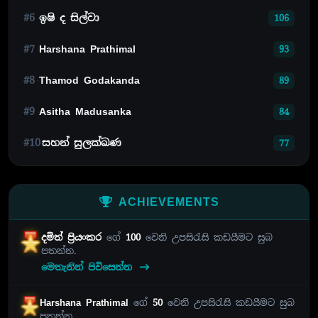
#6
ඉෂි ද සිල්වා
106
#7
Harshana Prathimal
93
#8
Thamod Godakanda
89
#9
Asitha Madusanka
84
#10
සහන් සුලක්ඛණ
77
ACHIEVEMENTS
දමිත් ප්‍රියංකර
ගේ
100
වෙනි උපසිරැසි කඩයීමට සුබ
පතන්න.
මෙතැනින් පිවිසෙන්න
Harshana Prathimal
ගේ
50
වෙනි උපසිරැසි කඩයීමට සුබ
පතන්න.