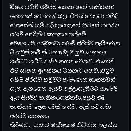
ඕනෙ ෆහීම් ජරීෆ්ව සොයා අපේ කණ්ඩායම
ඉරානයේ ටෙහ්රාන් බලා පිටත් වෙනවා.එහිදි
හොසේන් නම් පුද්ගලයකුගේ නිවසේ නතරව
ෆහීම් ජෙරීෆ්ව ඝාතනය කිරීමේ
මෙහෙයුම අරඹනවා.ෆහීම් ජරීෆ්ව පැමිණෙන
ටී හවුස් නම් ස්ථානයේදි ඔහුව ඝාතනය
කිරීමට කට්ටිය ස්ථානගත වෙනවා.එහෙත්
එම ඝාතන ඉලක්කය මගහැරි යනවා.පසුව
ෆහීම් ජරීෆ්ව හමුවට පැමිණෙන කාන්තවක්
ගැන දැනගෙන ඇයව අල්ලාගැනීමට යාමේදි
ඇය සියදිවි හානිකරගන්නවා.පසුව එම
කාන්තාව ලෙස වෙස් ගන්වා ජෑස් යවනවා
ජරීෆ්ව ඝාතනය
කිරීමට… කථාව ඔක්කොම කිව්වාම බලන්න