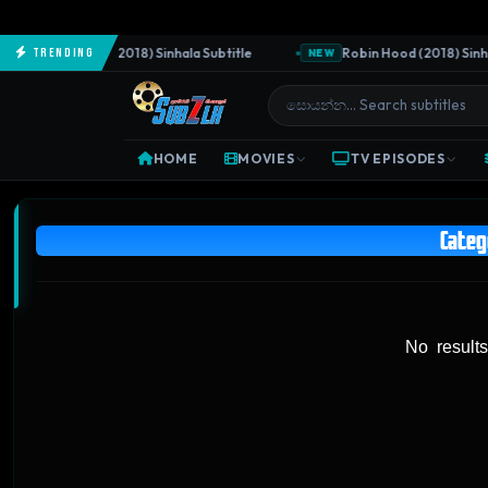
The Predator (2018) Sinhala Subtitle
Robin Hood (2018) Sinhala 
Trending
NEW
HOME
MOVIES
TV EPISODES
Cate
No results