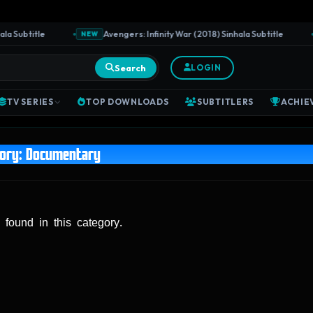
Subtitle
Avengers: Infinity War (2018) Sinhala Subtitle
NEW
N
Search
LOGIN
TV SERIES
TOP DOWNLOADS
SUBTITLERS
ACHIE
gory:
Documentary
 found in this category.