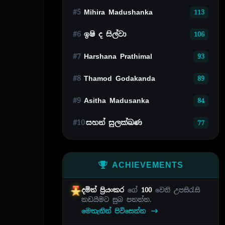
#5
Mihira Madushanka
113
#6
ඉෂි ද සිල්වා
106
#7
Harshana Prathimal
93
#8
Thamod Godakanda
89
#9
Asitha Madusanka
84
#10
සහන් සුලක්ඛණ
77
ACHIEVEMENTS
දමිත් ප්‍රියංකර
ගේ
100
වෙනි උපසිරැසි
කඩයීමට සුබ පතන්න.
මෙතැනින් පිවිසෙන්න