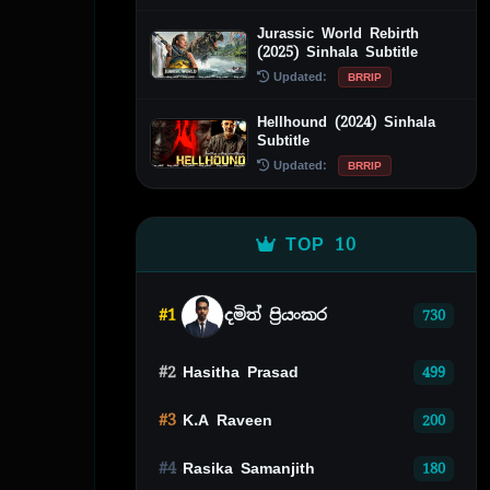
Jurassic World Rebirth
(2025) Sinhala Subtitle
Updated:
BRRIP
Hellhound (2024) Sinhala
Subtitle
Updated:
BRRIP
TOP 10
#1
දමිත් ප්‍රියංකර
730
#2
Hasitha Prasad
499
#3
K.A Raveen
200
#4
Rasika Samanjith
180