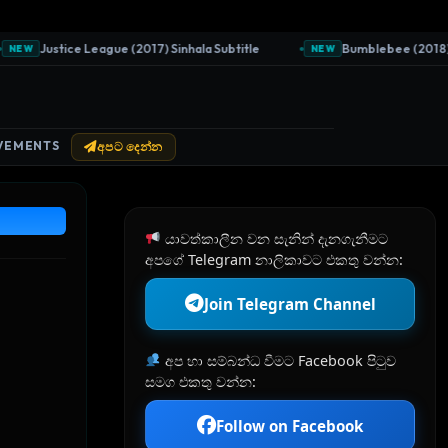
Justice League (2017) Sinhala Subtitle
Bumblebee (2018) Sin
EW
NEW
VEMENTS
අපට දෙන්න
යාවත්කාලීන වන සැනින් දැනගැනීමට
අපගේ Telegram නාලිකාවට එකතු වන්න:
Join Telegram Channel
අප හා සම්බන්ධ වීමට Facebook පිටුව
සමග එකතු වන්න:
Follow on Facebook