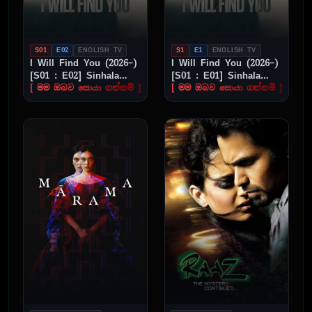
S01
E02
ENGLISH TV
S1
E1
ENGLISH TV
I Will Find You (2026–)
I Will Find You (2026–)
[S01 : E02] Sinhala
[S01 : E01] Sinhala
Subtitle
Subtitle
[ මම ඔබව සොයා ගන්නම් ]
[ මම ඔබව සොයා ගන්නම් ]