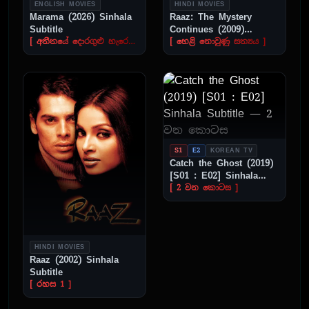
ENGLISH MOVIES
HINDI MOVIES
Marama (2026) Sinhala
Raaz: The Mystery
Subtitle
Continues (2009)
Sinhala Subtitle
[ අතීතයේ දොරගුළු හැරෙන අභිරහස් ගමන ]
[ හෙළි නොවුණු සත්‍යය ]
S1
E2
KOREAN TV
Catch the Ghost (2019)
[S01 : E02] Sinhala
Subtitle
[ 2 වන කොටස ]
HINDI MOVIES
Raaz (2002) Sinhala
Subtitle
[ රහස 1 ]