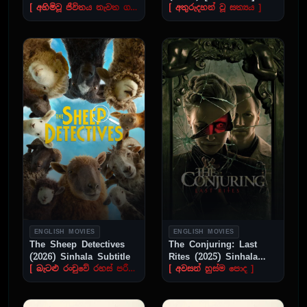
Sinhala Subtitle
[ අහිමිවූ ජීවිතය නැවත ගන්න මාරාන්තික අරගලයක ]
[ අතුරුදහන් වූ සත්‍යය ]
ENGLISH MOVIES
ENGLISH MOVIES
The Sheep Detectives
The Conjuring: Last
(2026) Sinhala Subtitle
Rites (2025) Sinhala
Subtitle
[ බැටළු රංචුවේ රහස් පරීක්ෂකයා: ]
[ අවසන් හුස්ම පොද ]