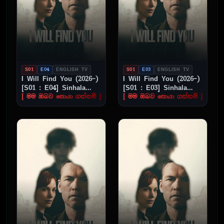
S01
E04
ENGLISH TV
S01
E03
ENGLISH TV
I Will Find You (2026–)
I Will Find You (2026–)
[S01 : E04] Sinhala
[S01 : E03] Sinhala
Subtitle
Subtitle
[ මම ඔබව සොයා ගන්නම් ]
[ මම ඔබව සොයා ගන්නම් ]