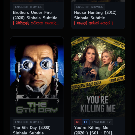
ENGLISH MOVIES
ENGLISH MOVIES
Brothers Under Fire
House Hunting (2012)
(2026) Sinhala Subtitle
Sinhala Subtitle
[ බිහිසුණු සටනක සහෝදරයෝ ]
[ කැලේ අස්සේ ගෙදර ]
ENGLISH MOVIES
S1
E1
ENGLISH TV
The 6th Day (2000)
You’re Killing Me
Sinhala Subtitle
(2026–) [S01 : E01]