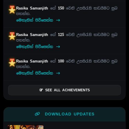
Rasika Samanjith
ගේ
150
වෙනි උපසිරැසි කඩයීමට සුබ
පතන්න.
මෙතැනින් පිවිසෙන්න
Rasika Samanjith
ගේ
125
වෙනි උපසිරැසි කඩයීමට සුබ
පතන්න.
මෙතැනින් පිවිසෙන්න
Rasika Samanjith
ගේ
100
වෙනි උපසිරැසි කඩයීමට සුබ
පතන්න.
මෙතැනින් පිවිසෙන්න
SEE ALL ACHIEVEMENTS
DOWNLOAD UPDATES