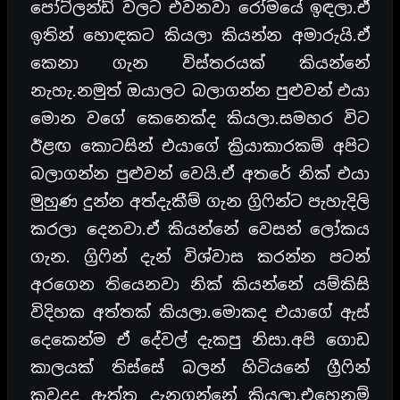
පෝට්ලන්ඩ් වලට එවනවා රෝමයේ ඉඳලා.ඒ
ඉතින් හොඳකට කියලා කියන්න අමාරුයි.ඒ
කෙනා ගැන විස්තරයක් කියන්නේ
නැහැ.නමුත් ඔයාලට බලාගන්න පුළුවන් එයා
මොන වගේ කෙනෙක්ද කියලා.සමහර විට
ඊළඟ කොටසින් එයාගේ ක්‍රියාකාරකම් අපිට
බලාගන්න පුළුවන් වෙයි.ඒ අතරේ නික් එයා
මුහුණ දුන්න අත්දැකීම් ගැන ග්‍රිෆින්ට පැහැදිලි
කරලා දෙනවා.ඒ කියන්නේ වෙසන් ලෝකය
ගැන. ග්‍රිෆින් දැන් විශ්වාස කරන්න පටන්
අරගෙන තියෙනවා නික් කියන්නේ යම්කිසි
විදිහක අත්තක් කියලා.මොකද එයාගේ ඇස්
දෙකෙන්ම ඒ දේවල් දැකපු නිසා.අපි ගොඩ
කාලයක් තිස්සේ බලන් හිටියනේ ග්‍රීෆින්
කවදද ඇත්ත දැනගන්නේ කියලා.එහෙනම්