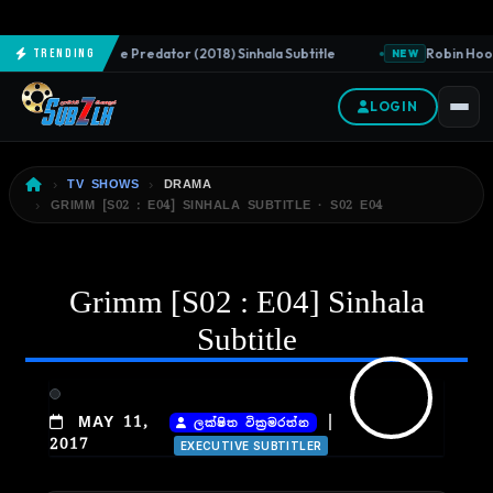
The Predator (2018) Sinhala Subtitle
Robin Hood 
Trending
NEW
NEW
LOGIN
TV SHOWS
DRAMA
GRIMM [S02 : E04] SINHALA SUBTITLE · S02 E04
Grimm [S02 : E04] Sinhala
Subtitle
|
MAY 11,
ලක්ෂිත වික්‍රමරත්න
2017
EXECUTIVE SUBTITLER