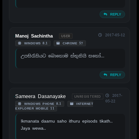
REPLY
2017-05-12
Manoj Sachintha
USER
WINDOWS 8.1
CHROME 57
උපසිරැසියට බොහොම ස්තුතියි සහෝ…
REPLY
Sameera Dasanayake
2017-
UNREGISTERED
05-22
WINDOWS PHONE 8.1
INTERNET
EXPLORER MOBILE 11
Ikmanata daamu saho ithuru episods tikath..
Jaya wewa..