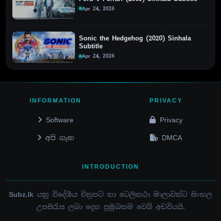
Apr 24, 2026
Sonic the Hedgehog (2020) Sinhala
Subtitle
Apr 24, 2026
INFORMATION
PRIVACY
Software
Privacy
අපි ගැන
DMCA
INTRODUCTION
Subz.lk
යනු විදේශීය චිත්‍රපට හා ටෙලිකථා මාලාවන්ට සිංහල
උපසිරැස ලබා දෙන ප්‍රමුඛතම වෙබ් අඩවියයි.