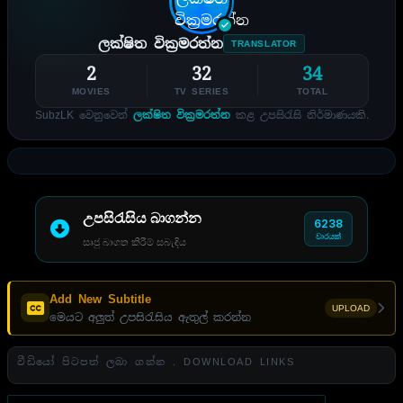
ලක්ෂිත වික්‍රමරත්න
TRANSLATOR
2
32
34
MOVIES
TV SERIES
TOTAL
SubzLK වෙනුවෙන්
ලක්ෂිත වික්‍රමරත්න
කළ උපසිරැසි නිර්මාණයකි.
උපසිරැසිය බාගන්න
6238
වාරයක්
සෘජු බාගත කිරීම් සබැඳිය
Add New Subtitle
UPLOAD
මෙයට අලුත් උපසිරැසිය ඇතුල් කරන්න
වීඩියෝ පිටපත් ලබා ගන්න . DOWNLOAD LINKS