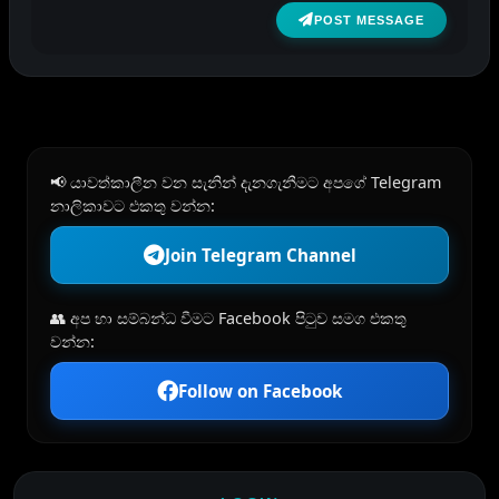
POST MESSAGE
📢 යාවත්කාලීන වන සැනින් දැනගැනීමට අපගේ Telegram
නාලිකාවට එකතු වන්න:
Join Telegram Channel
👥 අප හා සම්බන්ධ වීමට Facebook පිටුව සමග එකතු
වන්න:
Follow on Facebook