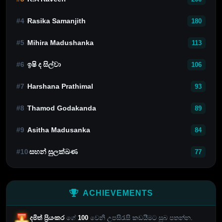
#4
Rasika Samanjith
180
#5
Mihira Madushanka
113
#6
ඉෂි ද සිල්වා
106
#7
Harshana Prathimal
93
#8
Thamod Godakanda
89
#9
Asitha Madusanka
84
#10
සහන් සුලක්ඛණ
77
ACHIEVEMENTS
දමිත් ප්‍රියංකර
ගේ
100
වෙනි උපසිරැසි කඩයීමට සුබ පතන්න.