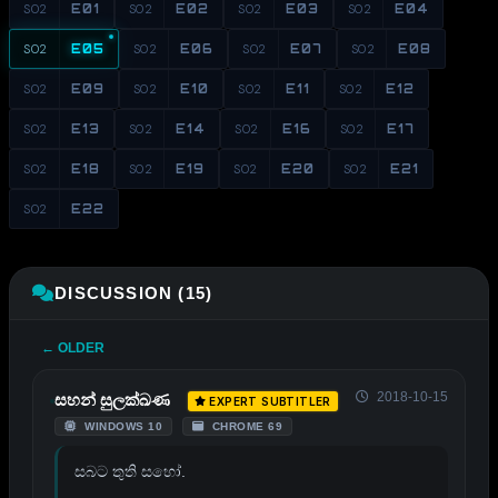
S02
E01
S02
E02
S02
E03
S02
E04
S02
E05
S02
E06
S02
E07
S02
E08
S02
E09
S02
E10
S02
E11
S02
E12
S02
E13
S02
E14
S02
E16
S02
E17
S02
E18
S02
E19
S02
E20
S02
E21
S02
E22
DISCUSSION (15)
← OLDER
2018-10-15
සහන් සුලක්ඛණ
EXPERT SUBTITLER
WINDOWS 10
CHROME 69
සබට තුති සහෝ.