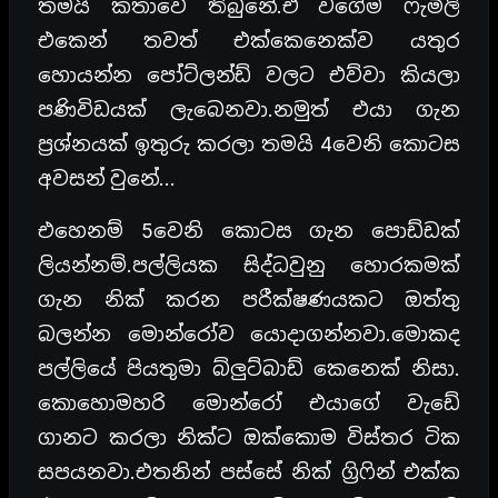
තමයි කතාවේ තිබුනේ.ඒ වගේම ෆැමිලි
එකෙන් තවත් එක්කෙනෙක්ව යතුර
හොයන්න පෝට්ලන්ඩ් වලට එව්වා කියලා
පණිවිඩයක් ලැබෙනවා.නමුත් එයා ගැන
ප්‍රශ්නයක් ඉතුරු කරලා තමයි 4වෙනි කොටස
අවසන් වුනේ…
එහෙනම් 5වෙනි කොටස ගැන පොඩ්ඩක්
ලියන්නම්.පල්ලියක සිද්ධවුනු හොරකමක්
ගැන නික් කරන පරීක්ෂණයකට ඔත්තු
බලන්න මොන්රෝව යොදාගන්නවා.මොකද
පල්ලියේ පියතුමා බ්ලුට්බාඩ් කෙනෙක් නිසා.
කොහොමහරි මොන්රෝ එයාගේ වැඩේ
ගානට කරලා නික්ට ඔක්කොම විස්තර ටික
සපයනවා.එතනින් පස්සේ නික් ග්‍රිෆින් එක්ක