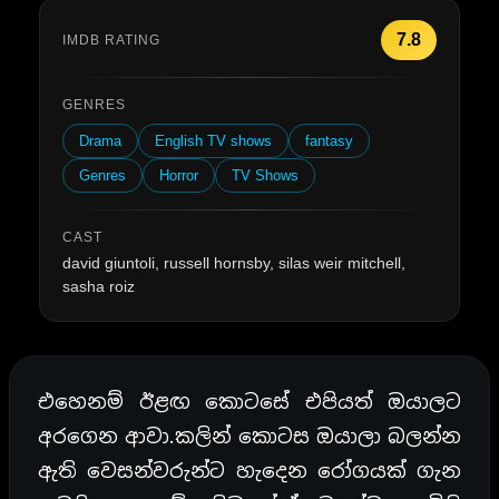
7.8
IMDB RATING
GENRES
Drama
English TV shows
fantasy
Genres
Horror
TV Shows
CAST
david giuntoli, russell hornsby, silas weir mitchell,
sasha roiz
එහෙනම් ඊළඟ කොටසේ එපියත් ඔයාලට
අරගෙන ආවා.කලින් කොටස ඔයාලා බලන්න
ඇති වෙසන්වරුන්ට හැදෙන රෝගයක් ගැන