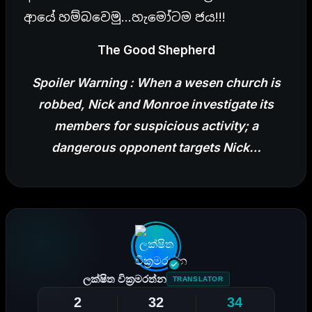
ආයේ හම්බවෙමු…හැමෝටම ජය!!!
The Good Shepherd
Spoiler Warning : When a wesen church is
robbed, Nick and Monroe investigate its
members for suspicious activity; a
dangerous opponent targets Nick…
ලක්ෂිත වික්‍රමරත්න
TRANSLATOR
2
32
34