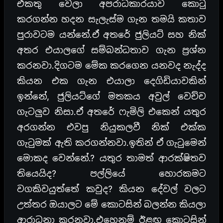
එකතු වෙලා අපරාධකාරයාව කොටු
කරගන්න හදන සැලැස්ම ගැන තමයි කතාව
පුරාවටම යන්නේ.ඒ අතරේ ජුලියට් සහ නික්
අතර එයාලගේ සම්බන්ධතාව ගැන ප්‍රශ්න
කරනවා.දිගටම මේක කරගෙන යනවද නැද්ද
කියන එක ගැන එයාලා දෙගිඩියාවකින්
ඉන්නේ, ජුලියට්ගේ මතකය අවුල් වෙච්ච
ගැටලුව නිසා.ඒ අතරේ ෆැමිලි එකෙන් යතුර
අරගන්න එවපු නියුකලවී නික් එක්ක
ගැටුමක් ඇති කරගන්නවා.ඉතින් ඒ ගැටුමෙන්
මොකද වෙන්නේ.? යතුර තාමත් ආරක්ෂිතව
තියෙයිද? පල්ලියේ හොරකමට
වගකිවයුත්තේ කවුද? කියන දේවල් වලට
උත්තර ඔයාලට මේ කොටසින් බලන්න කියලා
ආරාධනා කරනවා.එහෙනම් ඊළඟ කොටසින්