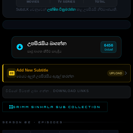
MOVIES
TV SERIES
TOTAL
SubzLK වෙනුවෙන්
ලක්ෂිත වික්‍රමරත්න
කළ උපසිරැසි නිර්මාණයකි.
උපසිරැසිය බාගන්න
6456
වාරයක්
සෘජු බාගත කිරීම් සබැඳිය
Add New Subtitle
UPLOAD
මෙයට අලුත් උපසිරැසිය ඇතුල් කරන්න
වීඩියෝ පිටපත් ලබා ගන්න . DOWNLOAD LINKS
GRIMM SINHALA SUB COLLECTION
SEASON 02 · EPISODES