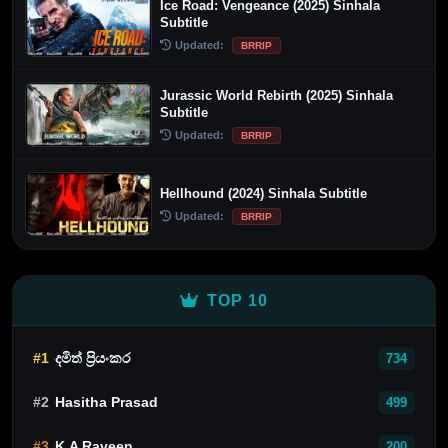
Ice Road: Vengeance (2025) Sinhala
Subtitle
Updated:
BRRIP
Jurassic World Rebirth (2025) Sinhala
Subtitle
Updated:
BRRIP
Hellhound (2024) Sinhala Subtitle
Updated:
BRRIP
TOP 10
#1
දමිත් ප්‍රියංකර
734
#2
Hasitha Prasad
499
#3
K.A Raveen
200