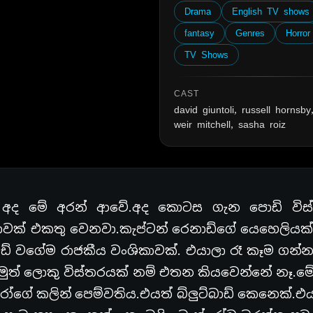
Drama
English TV shows
fantasy
Genres
Horror
TV Shows
CAST
david giuntoli, russell hornsby,
weir mitchell, sasha roiz
 අද මේ අරන් ආවේ.අද කොටස ගැන පොඩි විස
ාවක් එකතු වෙනවා.කැප්ටන් රෙනාඩ්ගේ යෙහෙලියක්
ාඩ් වගේම රාජකීය වංශිකාවක්. එයාලා රෑ කෑම ගන
ුත් ලොකු විස්තරයක් නම් එතන කියවෙන්නේ නෑ.ම
ේ කලින් පෙම්වතිය.එයත් බ්ලුට්බාඩ් කෙනෙක්.එයා