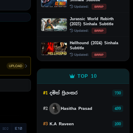
Updated:
BRRIP
Jurassic World Rebirth
(2025) Sinhala Subtitle
Updated:
BRRIP
Hellhound (2024) Sinhala
Subtitle
Updated:
BRRIP
UPLOAD
TOP 10
#1
දමිත් ප්‍රියංකර
730
#2
Hasitha Prasad
499
#3
K.A Raveen
200
S02
E10