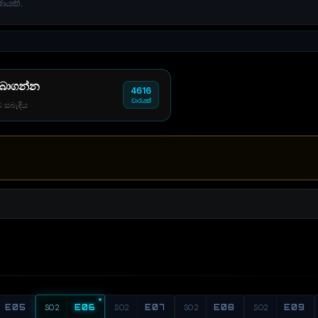
ණයකි.
 බාගන්න
4616
වාරයක්
් සබැඳිය
E05
S02
E06
S02
E07
S02
E08
S02
E09