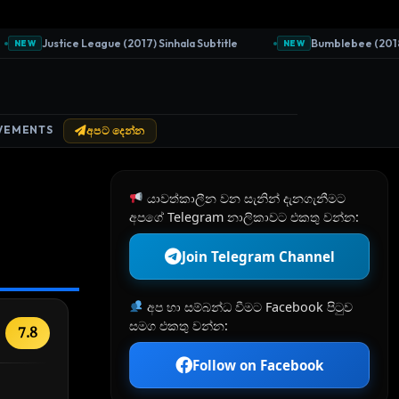
Justice League (2017) Sinhala Subtitle
Bumblebee (2018) Si
NEW
NEW
VEMENTS
අපට දෙන්න
යාවත්කාලීන වන සැනින් දැනගැනීමට
අපගේ Telegram නාලිකාවට එකතු වන්න:
Join Telegram Channel
අප හා සම්බන්ධ වීමට Facebook පිටුව
සමග එකතු වන්න:
7.8
Follow on Facebook