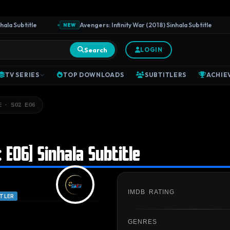
 Subtitle
Avengers: Infinity War (2018) Sinhala Subtitle
NEW
Search
LOGIN
TV SERIES
TOP DOWNLOADS
SUBTITLERS
ACHIE
 · S02 E06
 E06] Sinhala Subtitle
IMDB RATING
ITLER
GENRES