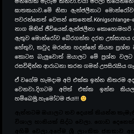
මිනිහෙක් මැරුම් කනවා.එයා මරලා තියෙන්න
ඝාතකයාව.මේ නිසා ඇන්ජලීනාට මොන්රෝ
පවරන්නෙත් වෙසන් කෙනෙක්.Königschlange-
නාග මිනිස් ජීවියෙක්.ඇන්ජලීනා කොහොමහරි 
ඇතුව මොන්රෝව බේරගන්න දරන උත්සාහය 
හේතුව, කවුද මරන්න හදන්නේ කියන ප්‍රශ
කොටස බැලුවොත් ඔයාලට මේ ප්‍රශ්න වල
රසවිඳින්න ආරාධනා කරන ගමන් උපසිරැසිය ග
ඒ වගේම හැමදාම අපි එක්ක ඉන්න නිතරම අ
වෙනවා.දිගටම අපිත් එක්ක ඉන්න කි
හම්බෙමු.හැමෝටම ජය!!!
ඇත්තටම ඔයාලට තව දෙයක් කියන්න කැමැති
විශාල හානියක් සිද්ධ වෙලා. ගොඩ දෙනෙක්
අහිමි වෙලා.අපේම ශ්‍රී ලාංකික ජනතාව අ