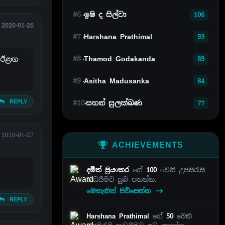
#6
ඉෂි ද සිල්වා
106
2020-01-26
#7
Harshana Prathimal
93
#8
Thamod Godakanda
89
. ඊළඟ
#9
Asitha Madusanka
84
REPLY
#10
සහන් සුලක්ඛණ
77
2020-01-27
ACHIEVEMENTS
දමිත් ප්‍රියංකර
ගේ
100
වෙනි උපසිරැසි
කඩයීමට සුබ පතන්න.
මෙතැනින් පිවිසෙන්න
REPLY
Harshana Prathimal
ගේ
50
වෙනි