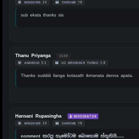
WINDOWS 10
CHROME 79
sub ekata thanks sis
Thanu Priyanga
USER
ANDROID 5.1
UC BROWSER TURBO 1.9
Thanks suddiiii ilanga kotasath ikmanata denna apata.
Hansani Rupasingha
MODERATOR
WINDOWS 10
CHROME 79
comment කරපු හැමෝටම බොහොම ස්තූතියි……