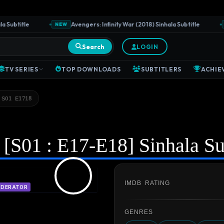
ubtitle
Avengers: Infinity War (2018) Sinhala Subtitle
NEW
NE
Search
LOGIN
TV SERIES
TOP DOWNLOADS
SUBTITLERS
ACHIE
S01 E1718
[S01 : E17-E18] Sinhala Su
IMDB RATING
DERATOR
GENRES