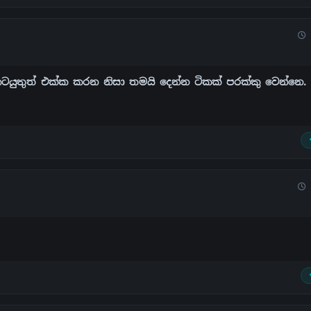
කටයුතුත් එක්ක කරන නිසා තමයි දෙන්න ටිකක් පරක්කු වෙන්නෙ