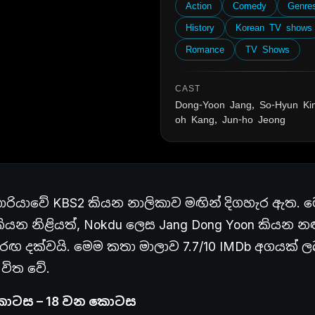
Action
Comedy
Genre
History
Korean TV shows
Romance
TV Shows
CAST
Dong-Yoon Jang, So-Hyun Ki
oh Kang, Jun-ho Jeong
ොරියාවේ KBS2 කියන නාලිකාව මඟින් දිගහැර ඇත. ම
කියන නිළියත්, Nokdu ලෙස Jang Dong Yoon කියන නළ
 රඟ දක්වයි. මෙම කතා මාලාව 7.7/10 IMDb අගයක් ල
විත වේ.
කොටස – 18 වන කොටස