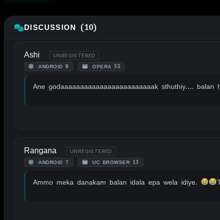
DISCUSSION (10)
Ashi
UNREGISTERED
ANDROID 9
OPERA 55
Ane godaaaaaaaaaaaaaaaaaaaaaaaak sthuthiy…. balan h
Rangana
UNREGISTERED
ANDROID 7
UC BROWSER 13
Ammo meka danakam balan idala epa wela idiye.