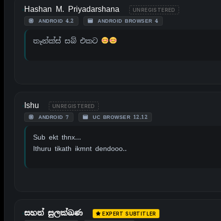
Hashan M. Priyadarshana
UNREGISTERED
ANDROID 4.2
ANDROID BROWSER 4
තෑන්ක්ස් සබ් එකට
Ishu
UNREGISTERED
ANDROID 7
UC BROWSER 12.12
Sub ekt thnx…
Ithuru tikath ikmnt dendooo..
සහන් සුලක්ඛණ
EXPERT SUBTITLER