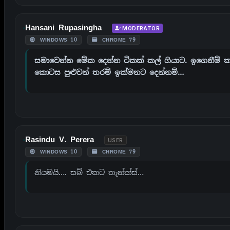
Hansani Rupasingha
MODERATOR
WINDOWS 10
CHROME 79
සමාවෙන්න මේක දෙන්න ටිකක් කල් ගියාට. ඉගෙනීම් 
කොටස පුළුවන් තරම් ඉක්මනට දෙන්නම්…
Rasindu V. Perera
USER
WINDOWS 10
CHROME 79
නියමයි…. සබ් එකට තැන්ක්ස්…