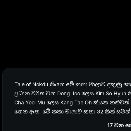
Tale of Nokdu කියන මේ කතා මාලාව දකුණු ක
ප්‍රධාන චරිත වන Dong Joo ලෙස Kim So Hyun 
Cha Yool Mu ලෙස Kang Tae Oh කියන නළුවත්
ගෙන ඇත. මේ කතා මාලාව කතා 32 කින් සමන් 
17 වන 