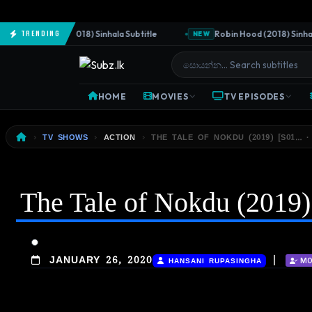
he Predator (2018) Sinhala Subtitle
Robin Hood (2018) Sinhala S
Trending
NEW
HOME
MOVIES
TV EPISODES
TV SHOWS
ACTION
THE TALE OF NOKDU (2019) [S01… · 
The Tale of Nokdu (2019) 
|
JANUARY 26, 2020
HANSANI RUPASINGHA
MO