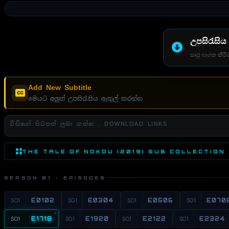
උපසිරැසිය
සෘජු බාගත කිරීම
Add New Subtitle
මෙයට අලුත් උපසිරැසිය ඇතුල් කරන්න
වීඩියෝ පිටපත් ලබා ගන්න . DOWNLOAD LINKS
THE TALE OF NOKDU (2019) SUB COLLECTION
SEASON 01 · EPISODES
S01
E0102
S01
E0304
S01
E0506
S01
E070
S01
E1718
S01
E1920
S01
E2122
S01
E2324