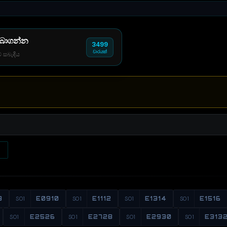
 බාගන්න
3499
වාරයක්
් සබැඳිය
8
S01
E0910
S01
E1112
S01
E1314
S01
E1516
S01
E2526
S01
E2728
S01
E2930
S01
E313