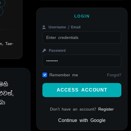
s
LOGIN
Username / Email
m, Tae-
Password
Forgot?
Remember me
ෙහි
ACCESS ACCOUNT
ුවත්,
බා
Don't have an account?
Register
Continue with Google