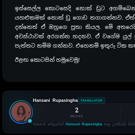
ඉස්සෙල්ල කොටසෙදි නොක් ඩුට අහම්බෙ
යහළුකමක් නොක් ඩු ගොඩ නගාගන්නව. ඒත් 
දන්නෙත් ඒ ඔහුගෙ පුතා කියල. මේ අතරෙද
අවස්ථාවක් අරගන්න හදනව. ඒ වගේම යුල් 
පැත්තට නම්ම ගන්නව. එහෙනම් ඉතුරු ටික 
ඊළඟ කොටසින් හමුවෙමු!
Hansani Rupasingha
TRANSLATOR
2
MOVIES
SubzLK වෙනුවෙන්
Hansani Rupasingha
කළ උපසිරැසි නිර්