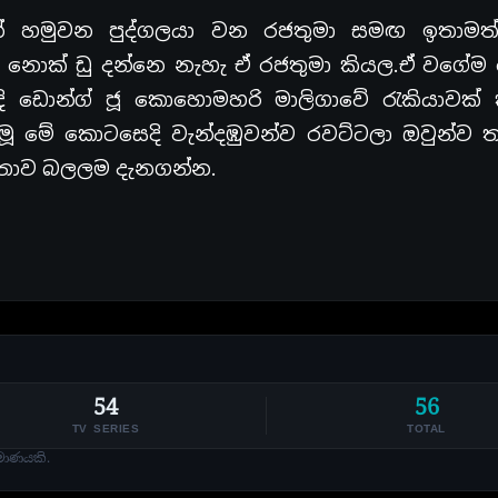
න් හමුවන පුද්ගලයා වන රජතුමා සමඟ ඉතාම
නොක් ඩු දන්නෙ නැහැ ඒ රජතුමා කියල.ඒ වගේම 
ි ඩොන්ග් ජූ කොහොමහරි මාලිගාවේ රැකියාවක්
මූ මේ කොටසෙදි වැන්දඹුවන්ව රවට්ටලා ඔවුන්ව 
කතාව බලලම දැනගන්න.
54
56
TV SERIES
TOTAL
මාණයකි.