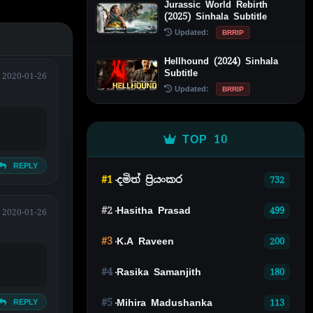
Jurassic World Rebirth
(2025) Sinhala Subtitle
Updated:
BRRIP
Hellhound (2024) Sinhala
Subtitle
2020-01-26
Updated:
BRRIP
TOP 10
REPLY
#1
දමිත් ප්‍රියංකර
732
#2
Hasitha Prasad
499
2020-01-26
#3
K.A Raveen
200
#4
Rasika Samanjith
180
#5
Mihira Madushanka
113
REPLY