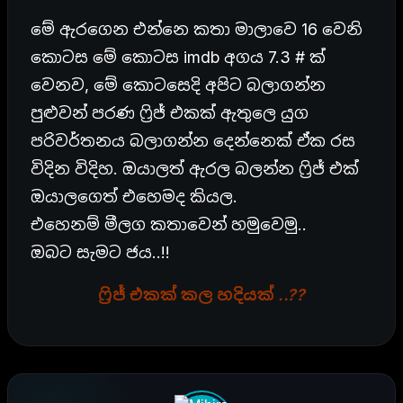
මේ ඇරගෙන එන්නෙ කතා මාලාවෙ 16 වෙනි
කොටස මේ කොටස imdb අගය 7.3 # ක්
වෙනව, මේ කොටසෙදි අපිට බලාගන්න
පුළුවන් පරණ ෆ්‍රිජ් එකක් ඇතුලෙ යුග
පරිවර්තනය බලාගන්න දෙන්නෙක් ඒක රස
විදින විදිහ. ඔයාලත් ඇරල බලන්න ෆ්‍රිජ් එක්
ඔයාලගෙත් එහෙමද කියල.
එහෙනම් මීලග කතාවෙන් හමුවෙමු..
ඔබට සැමට ජය..!!
ෆ්‍රිජ් එකක් කල හදියක් ..??