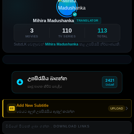
Mihira Madushanka
TRANSLATOR
3
110
113
MOVIES
TV SERIES
TOTAL
SubzLK වෙනුවෙන්
Mihira Madushanka
කළ උපසිරැසි නිර්මාණයකි.
උපසිරැසිය බාගන්න
2421
වාරයක්
සෘජු බාගත කිරීම් සබැඳිය
Add New Subtitle
UPLOAD
මෙයට අලුත් උපසිරැසිය ඇතුල් කරන්න
වීඩියෝ පිටපත් ලබා ගන්න . DOWNLOAD LINKS