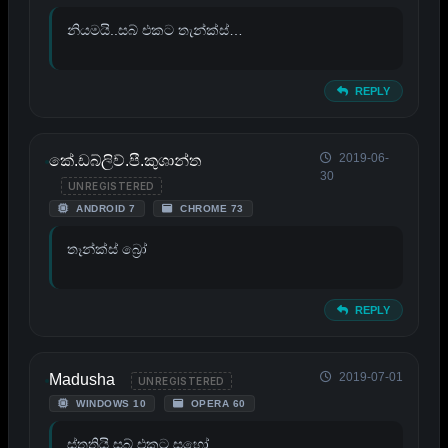
නියමයි..සබ් එකට තැන්ක්ස්…
REPLY
2019-06-
කේ.ඩබ්ලිව්.පී.කුශාන්ත
30
UNREGISTERED
ANDROID 7
CHROME 73
තෑන්ක්ස් බ්‍රෝ
REPLY
2019-07-01
Madusha
UNREGISTERED
WINDOWS 10
OPERA 60
ස්තූතියි සබ් එකට සහෝ