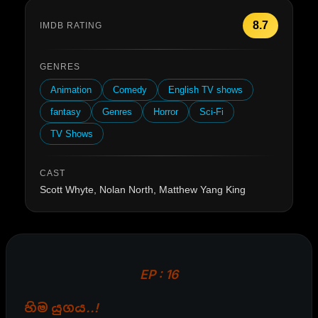
8.7
IMDB RATING
GENRES
Animation
Comedy
English TV shows
fantasy
Genres
Horror
Sci-Fi
TV Shows
CAST
Scott Whyte, Nolan North, Matthew Yang King
EP : 16
හිම යුගය..!