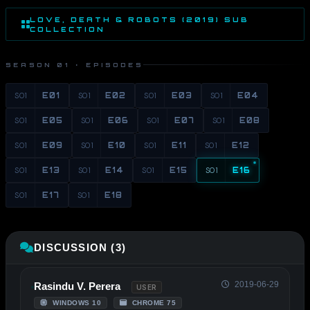
LOVE, DEATH & ROBOTS (2019) SUB
COLLECTION
SEASON 01 · EPISODES
S01
E01
S01
E02
S01
E03
S01
E04
S01
E05
S01
E06
S01
E07
S01
E08
S01
E09
S01
E10
S01
E11
S01
E12
S01
E13
S01
E14
S01
E15
S01
E16
S01
E17
S01
E18
DISCUSSION (3)
2019-06-29
Rasindu V. Perera
USER
WINDOWS 10
CHROME 75