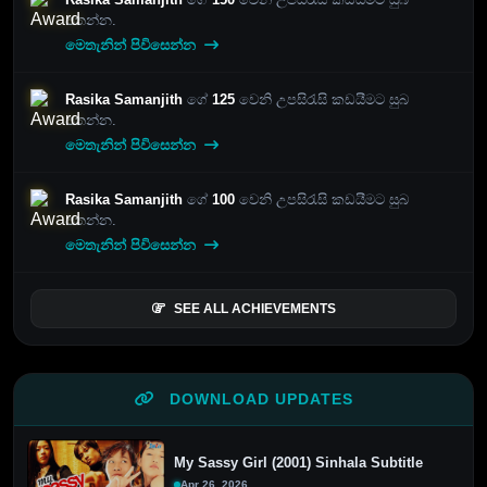
පතන්න.
මෙතැනින් පිවිසෙන්න
Rasika Samanjith
ගේ
125
වෙනි උපසිරැසි කඩයීමට සුබ
පතන්න.
මෙතැනින් පිවිසෙන්න
Rasika Samanjith
ගේ
100
වෙනි උපසිරැසි කඩයීමට සුබ
පතන්න.
මෙතැනින් පිවිසෙන්න
SEE ALL ACHIEVEMENTS
DOWNLOAD UPDATES
My Sassy Girl (2001) Sinhala Subtitle
Apr 26, 2026