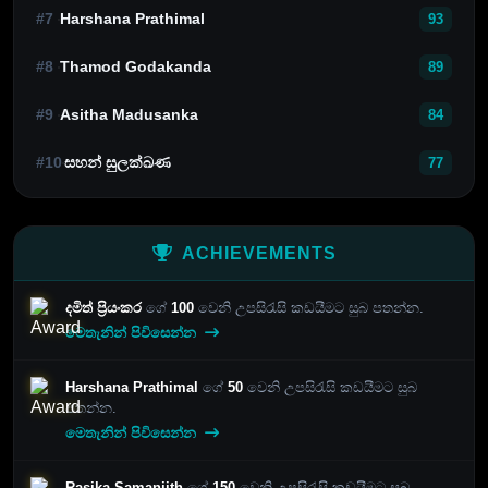
#7
Harshana Prathimal
93
#8
Thamod Godakanda
89
#9
Asitha Madusanka
84
#10
සහන් සුලක්ඛණ
77
ACHIEVEMENTS
දමිත් ප්‍රියංකර
ගේ
100
වෙනි උපසිරැසි කඩයීමට සුබ පතන්න.
මෙතැනින් පිවිසෙන්න
Harshana Prathimal
ගේ
50
වෙනි උපසිරැසි කඩයීමට සුබ
පතන්න.
මෙතැනින් පිවිසෙන්න
Rasika Samanjith
ගේ
150
වෙනි උපසිරැසි කඩයීමට සුබ