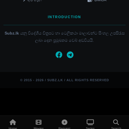
INTRODUCTION
Subz.lk
යනු විදේශීය චිත්‍රපට හා ටෙලිකථා මාලාවන්ට සිංහල උපසිරැස
ලබා දෙන ප්‍රමුඛතම වෙබ් අඩවියයි.
© 2015 - 2026 / SUBZ.LK / ALL RIGHTS RESERVED
Home
Movies
Request
Series
Search