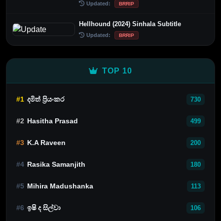
Updated:
BRRIP
Hellhound (2024) Sinhala Subtitle
Updated:
BRRIP
TOP 10
#1
දමිත් ප්‍රියංකර
730
#2
Hasitha Prasad
499
#3
K.A Raveen
200
#4
Rasika Samanjith
180
#5
Mihira Madushanka
113
#6
ඉෂි ද සිල්වා
106