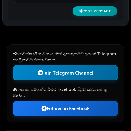
POST MESSAGE
📢 යාවත්කාලීන වන සැනින් දැනගැනීමට අපගේ Telegram
නාලිකාවට එකතු වන්න:
Join Telegram Channel
👥 අප හා සම්බන්ධ වීමට Facebook පිටුව සමග එකතු
වන්න:
Follow on Facebook