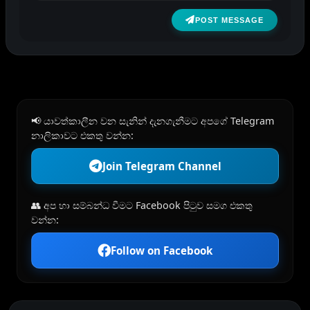
POST MESSAGE
📢 යාවත්කාලීන වන සැනින් දැනගැනීමට අපගේ Telegram
නාලිකාවට එකතු වන්න:
Join Telegram Channel
👥 අප හා සම්බන්ධ වීමට Facebook පිටුව සමග එකතු
වන්න:
Follow on Facebook