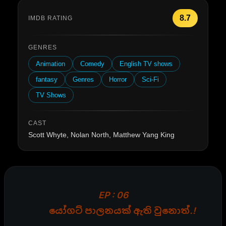
8.7
IMDB RATING
GENRES
Animation
Comedy
English TV shows
fantasy
Genres
Horror
Sci-Fi
TV Shows
CAST
Scott Whyte, Nolan North, Matthew Yang King
EP : 06
යෝගට් පාලනයක් ඇති වුනොත්.!