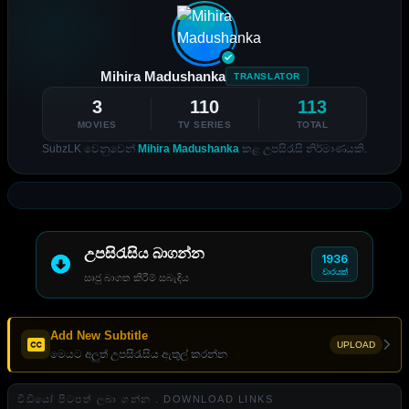
Mihira Madushanka
TRANSLATOR
3
110
113
MOVIES
TV SERIES
TOTAL
SubzLK වෙනුවෙන්
Mihira Madushanka
කළ උපසිරැසි නිර්මාණයකි.
උපසිරැසිය බාගන්න
1936
වාරයක්
සෘජු බාගත කිරීම් සබැඳිය
Add New Subtitle
UPLOAD
මෙයට අලුත් උපසිරැසිය ඇතුල් කරන්න
වීඩියෝ පිටපත් ලබා ගන්න . DOWNLOAD LINKS