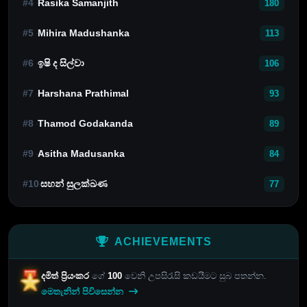
#4
Rasika Samanjith
180
#5
Mihira Madushanka
113
#6
ඉෂි ද සිල්වා
106
#7
Harshana Prathimal
93
#8
Thamod Godakanda
89
#9
Asitha Madusanka
84
#10
සහන් සුලක්ඛණ
77
ACHIEVEMENTS
දමිත් ප්‍රියංකර
ගේ
100
වෙනි උපසිරැසි කඩයීමට සුබ පතන්න.
මෙතැනින් පිවිසෙන්න