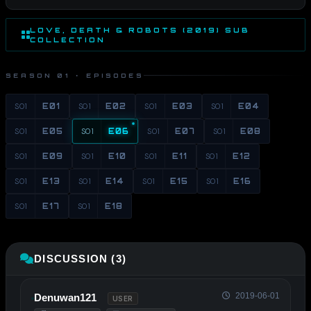
LOVE, DEATH & ROBOTS (2019) SUB
COLLECTION
SEASON 01 · EPISODES
S01
E01
S01
E02
S01
E03
S01
E04
S01
E05
S01
E06
S01
E07
S01
E08
S01
E09
S01
E10
S01
E11
S01
E12
S01
E13
S01
E14
S01
E15
S01
E16
S01
E17
S01
E18
DISCUSSION (3)
2019-06-01
Denuwan121
USER