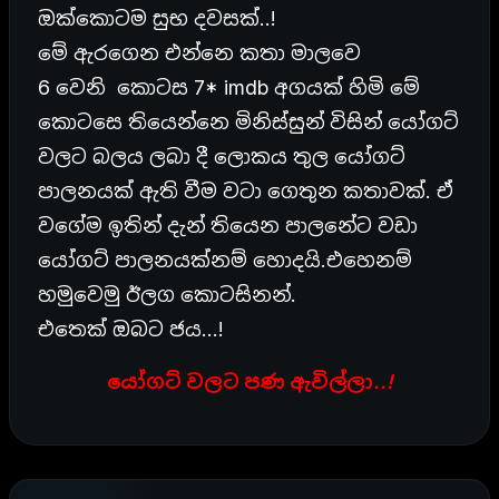
ඔක්කොටම සුභ දවසක්..!
මේ ඇරගෙන එන්නෙ කතා මාලවෙ
6 වෙනි කොටස 7* imdb අගයක් හිමි මේ
කොටසෙ තියෙන්නෙ මිනිස්සුන් විසින් යෝගට්
වලට බලය ලබා දී ලොකය තුල යෝගට්
පාලනයක් ඇති වීම වටා ගෙතුන කතාවක්. ඒ
වගේම ඉතින් දැන් තියෙන පාලනේට වඩා
යෝගට් පාලනයක්නම්
හොදයි.එහෙනම්
හමුවෙමු ඊලග කොටසිනන්.
එතෙක් ඔබට ජය…!
යෝගට් වලට පණ ඇවිල්ලා..!