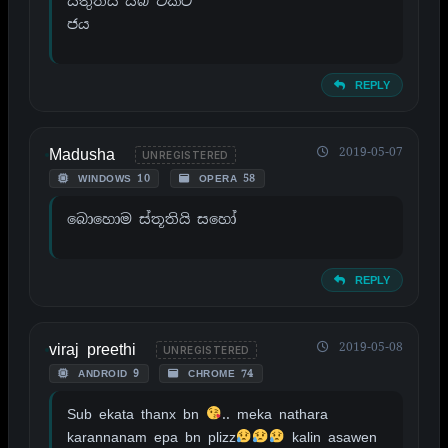
ස්තුතියි සබ් එකට
ජය
REPLY
Madusha
2019-05-07
UNREGISTERED
WINDOWS 10
OPERA 58
බොහොම ස්තූතියි සහෝ
REPLY
viraj preethi
2019-05-08
UNREGISTERED
ANDROID 9
CHROME 74
Sub ekata thanx bn
.. meka nathara
karannanam epa bn plizz
kalin asawen