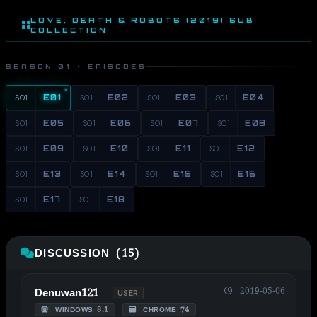
LOVE, DEATH & ROBOTS (2019) SUB
COLLECTION
SEASON 01 · EPISODES
S01
E01
S01
E02
S01
E03
S01
E04
S01
E05
S01
E06
S01
E07
S01
E08
S01
E09
S01
E10
S01
E11
S01
E12
S01
E13
S01
E14
S01
E15
S01
E16
S01
E17
S01
E18
DISCUSSION (15)
2019-05-06
Denuwan121
USER
WINDOWS 8.1
CHROME 74