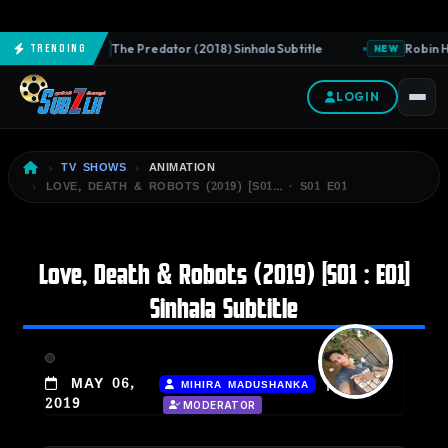
The Predator (2018) Sinhala Subtitle
Robin Ho
Trending
NEW
NEW
LOGIN
TV SHOWS
ANIMATION
LOVE, DEATH & ROBOTS (2019) [S01… · S01 E01
Love, Death & Robots (2019) [S01 : E01]
Sinhala Subtitle
|
MAY 06,
MIHIRA MADUSHANKA
2019
MODERATOR