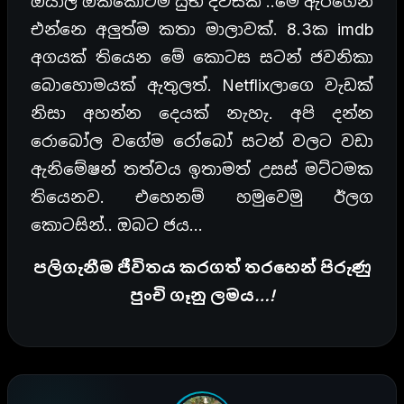
ඔයාල ඔක්කොටම සුභ දවසක් ..මේ ඇරගෙන
එන්නෙ අලුත්ම කතා මාලාවක්. 8.3ක imdb
අගයක් තියෙන මේ කොටස සටන් ජවනිකා
බොහොමයක් ඇතුලත්. Netflixලාගෙ වැඩක්
නිසා අහන්න දෙයක් නැහැ. අපි දන්න
රොබෝල වගේම රෝබෝ සටන් වලට වඩා
ඇනිමේෂන් තත්වය ඉතාමත් උසස් මට්ටමක
තියෙනව. එහෙනම් හමුවෙමු ඊලග
කොටසින්.. ඔබට ජය…
පලිගැනීම ජීවිතය කරගත් තරහෙන් පිරුණු
පුංචි ගෑනු ලමය…!