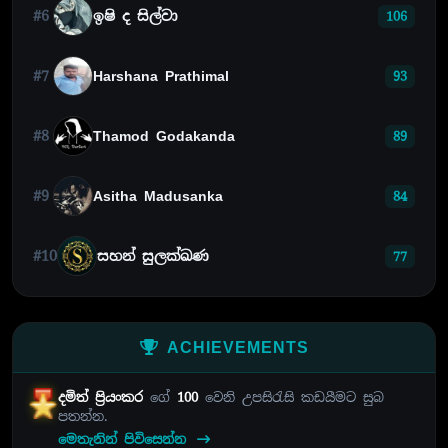
#6
ඉෂි ද සිල්වා
106
#7
Harshana Prathimal
93
#8
Thamod Godakanda
89
#9
Asitha Madusanka
84
#10
සහන් සුලක්ඛණ
77
ACHIEVEMENTS
දමිත් ප්‍රියංකර
ගේ
100
වෙනි උපසිරැසි කඩයීමට සුබ
පතන්න.
මෙතැනින් පිවිසෙන්න