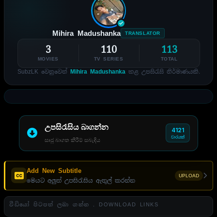
Mihira Madushanka
TRANSLATOR
3
110
113
MOVIES
TV SERIES
TOTAL
SubzLK වෙනුවෙන්
Mihira Madushanka
කළ උපසිරැසි නිර්මාණයකි.
උපසිරැසිය බාගන්න
4121
වාරයක්
සෘජු බාගත කිරීම් සබැඳිය
Add New Subtitle
UPLOAD
මෙයට අලුත් උපසිරැසිය ඇතුල් කරන්න
වීඩියෝ පිටපත් ලබා ගන්න . DOWNLOAD LINKS