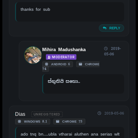
thanks for sub
REPLY
2019-
Mihira Madushanka
05-06
MODERATOR
ANDROID 6
CHROME
74
ස්තුතියි සහො..
Dias
2019-05-06
UNREGISTERED
WINDOWS 8.1
CHROME 73
ado tnq bn….ubla vtharai aluthen ana serias wlt