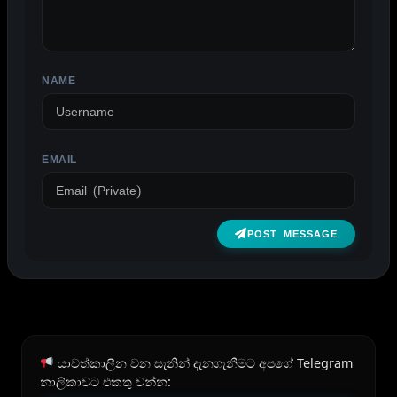
NAME
EMAIL
POST MESSAGE
යාවත්කාලීන වන සැනින් දැනගැනීමට අපගේ Telegram
නාලිකාවට එකතු වන්න: