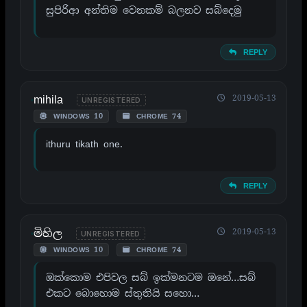
සුපිරිආ අන්තිම වෙනකම් බලනව සබ්දෙමු
REPLY
mihila
2019-05-13
UNREGISTERED
WINDOWS 10
CHROME 74
ithuru tikath one.
REPLY
මිහිල
2019-05-13
UNREGISTERED
WINDOWS 10
CHROME 74
ඔක්කොම එපිවල සබ් ඉක්මනටම ඔනේ…සබ්
එකට බොහොම ස්තුතියි සහො…