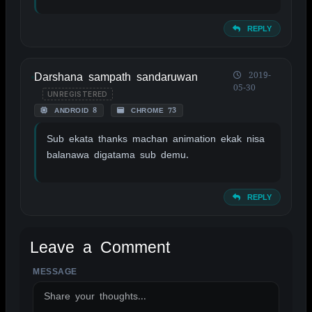
REPLY
Darshana sampath sandaruwan
2019-
05-30
UNREGISTERED
ANDROID 8
CHROME 73
Sub ekata thanks machan animation ekak nisa
balanawa digatama sub demu.
REPLY
Leave a Comment
MESSAGE
ALTERNATIVE: