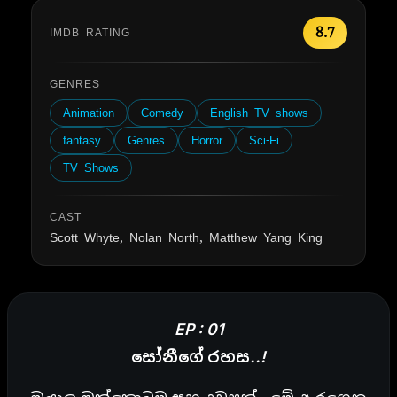
8.7
IMDB RATING
GENRES
Animation
Comedy
English TV shows
fantasy
Genres
Horror
Sci-Fi
TV Shows
CAST
Scott Whyte, Nolan North, Matthew Yang King
EP : 01
සෝනීගේ රහස..!