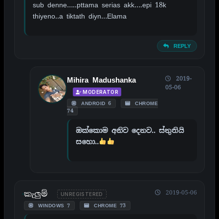
sub denne…..pttama serias akk….epi 18k
thiyeno..a tiktath diyn…Elama
REPLY
2019-
Mihira Madushanka
05-06
MODERATOR
ANDROID 6
CHROME
74
ඔක්කොම අනිව දෙනව.. ස්තුතියි
සහො..
කැලුම්
2019-05-06
UNREGISTERED
WINDOWS 7
CHROME 73