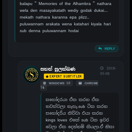
balapu ” Memories of the Alhambra ” nathara
wela den masayakatath wediy godak dukai…
mekath nathara karanna epa plizz..
puluwannam arakata wena katahari kiyala hari
sub denna puluwannam hodai
REPLY
2019-
සහන් සුලක්ඛණ
05-08
EXPERT SUBTITLER
WINDOWS 10
CHROME
74
සහෝදරයා ඒක කරන ඒක
නවත්වලා නැහැ.sub ටික කරන
සහෝදරිය කිව්වා එයා කරන
kings loves එකේ sub ටික ඉවර
වෙලා ඒක දෙන්නම් කියලා.ඒ නිසා