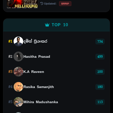
Updated:
BRRIP
TOP 10
#1
දමිත් ප්‍රියංකර
734
#2
Hasitha Prasad
499
#3
K.A Raveen
200
#4
Rasika Samanjith
180
#5
Mihira Madushanka
113