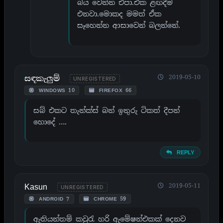
බය වෙන්න එපා.ඒක ළඟදීම
එනවා.මොකද මමත් ඒක
සෑහෙන්න ආසාවෙන් බලන්නේ.
සඳකැලුම්
2019-05-10
UNREGISTERED
WINDOWS 10
FIREFOX 66
සබ් එකට තැන්ක්ස් බන් ඉතුරු ටිකත් දීපන්
හොදේ ….
REPLY
Kasun
2019-05-11
UNREGISTERED
ANDROID 7
CHROME 59
ඇතියන්තම් කවුරැ හරි ඇමේෂන්එකක් දෙනව