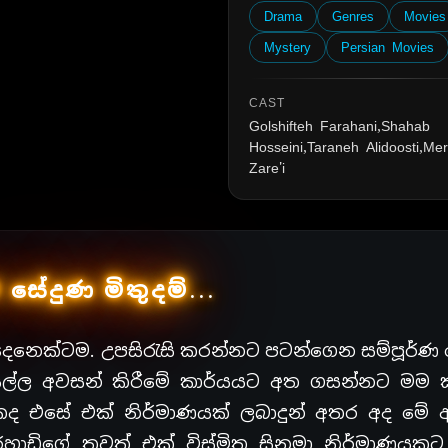
Drama
Genres
Movies
Mystery
Persian Movies
CAST
Golshifteh Farahani,Shahab
Hosseini,Taraneh Alidoosti,Mer
Zare'i
 සේදුණ මිතුදම්...
මදෙනෙක්ටම. උපසිරැසි කරන්නට පටන්ගෙන සම්පූර්
සියල්ල අවසන් කිරීමේ කාර්යයට අත ගසන්නට මම 
කද එසේ එක් නිර්මාණයක් ලබාදුන් අතර අද මේ
්හාඩිගේ තවත් එක් විස්මිත සිනමා නිර්මාණයකට