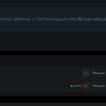
uTorrent, qBittorrent, හෝ BitTorrent
ඔයාගේ ෆෝන් / PC එකේ ඉන්ස්ටෝ
Magnet
▲28
·
▼4
Magnet