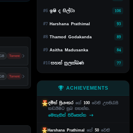
#6
ඉෂි ද සිල්වා
106
#7
Harshana Prathimal
93
#8
Thamod Godakanda
89
#9
Asitha Madusanka
84
 GB
Torrent
#10
සහන් සුලක්ඛණ
77
GB
Torrent
ACHIEVEMENTS
දමිත් ප්‍රියංකර
ගේ
100
වෙනි උපසිරැසි
කඩයීමට සුබ පතන්න.
මෙතැනින් පිවිසෙන්න
Harshana Prathimal
ගේ
50
වෙනි