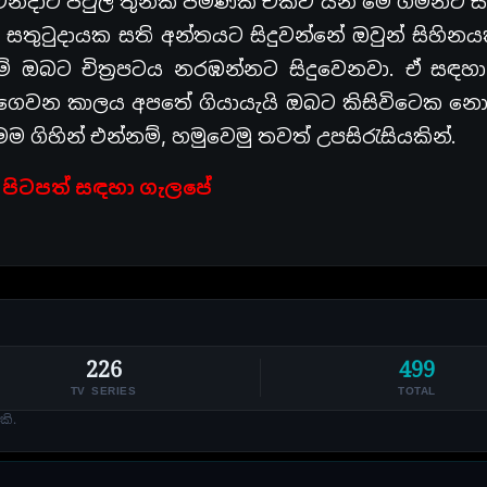
ෙනදාට පවුල් තුනක් පමණක් එක්ව යන මේ ගමනට ස
සතුටුදායක සති අන්තයට සිදුවන්නේ ඔවුන් සිහිනය
ම් ඔබට චිත්‍රපටය නරඹන්නට සිදුවෙනවා. ඒ සඳහ
 ගෙවන කාලය අපතේ ගියායැයි ඔබට කිසිවිටෙක න
ගිහින් එන්නම්, හමුවෙමු තවත් උපසිරැසියකින්.
y පිටපත් සඳහා ගැලපේ
226
499
TV SERIES
TOTAL
කි.