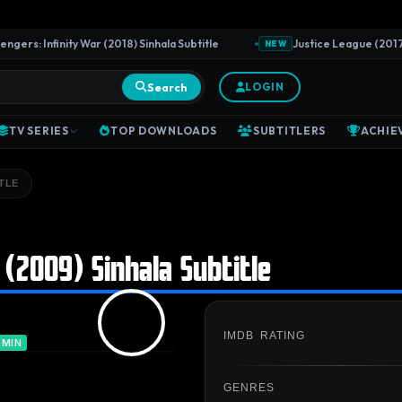
rs: Infinity War (2018) Sinhala Subtitle
Justice League (2017) Sin
NEW
Search
LOGIN
TV SERIES
TOP DOWNLOADS
SUBTITLERS
ACHIE
TLE
 (2009) Sinhala Subtitle
IMDB RATING
DMIN
GENRES