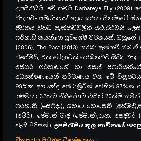
උපසිරැසියි, මේ තමයි Darbareye Elly (2009) 
චිත්‍රපට- සමස්තයක් ලෙස ඉරාන සිනමාවේ ඕනෑ
ජීවිතය විවිධ පැතිකඩවලින් යථාර්ථවාදී ල
ෆර්හාඩි කියන්නෙ සුවිශේෂී චරිතයක්. ඔහුගේ The
(2006), The Past (2013) නරඹා ඇත්නම් ඔබ ඒ 
එසේමයි, ටික වේලාවක් නරඹනවිට ඔබද චිත්‍
අස්ගර් ෆර්හාඩිගේ හා අසාද් ජෆාරියන්
අධ්‍යක්ෂණයෙන් නිර්මාණය වන මේ චිත්‍රපටය
99%ක අගයක්ද මෙටාක්‍රිටික් වෙතින් 87%ක 
සම්මාන 33කට නිර්දේශව එයින් 20ක්ම තමන
ෆරහානි (සෙෆීදා), ශහාබ් හොසෙනි (අහ්මද්),ත
(අමීර්), පේමාන් මාදි (පේමාන්),රානා අසදිවර් 
වැනි පිරිසක් (
උපසිරැසිය තුල භාවිතයේ පහ
චිත්‍රපටය පිලිබඳ විශේෂ තතු :