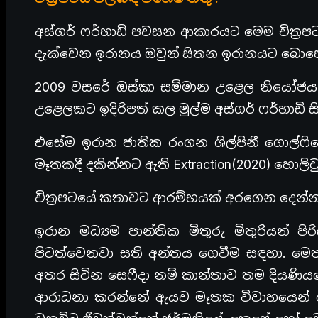
අස්ගර් ෆර්හාඩි පවසන ආකාරයට මෙම චිත්‍රපට
දැක්වෙන ඉරානය ඔවුන් සිතන ඉරානයට බොහෝ
2009 වසරේ ඔස්කා සම්මාන උළෙල නියෝජය 
උළෙලකට ඉදිරිපත් කල මුල්ම අස්ගර් ෆර්හාඩි 
එසේම ඉරාන ජාතික රංගන ශිල්පිනී ගොල්ෆි
මෑතකදී දකින්නට ඇති Extraction(2020) හොලිවුඩ
චිත්‍රපටයේ කතාවට ආරම්භයක් අරගෙන දෙන්න
ඉරාන මධ්‍යම පාන්තික මිතුරු මිතුරියන් ප
පිටත්වෙනවා සති අන්තය ගෙවීම සඳහා. මෙතන
අතර සිටින සෙෆීදා නම් කාන්තාව තම දියණ
ආරාධනා කරන්නේ ඇයව මෑතක විවාහයෙන් වෙන්