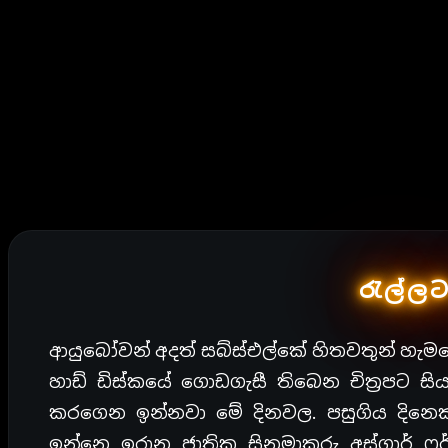
රැල්ලට
ආයුබෝවන් අදත් සබ්ස්එල්කේ හිතවතුන් හැ
හාඩ් ඩිස්කයේ ගොඩගැසී තිබෙන චිත්‍රපට 
කරගෙන ඉන්නවා මේ දිනවල. පසුගිය දිනෙ
ඉන්නෙ ඉරාන ජාතික සිනමාකරු අස්ගාර් ෆර