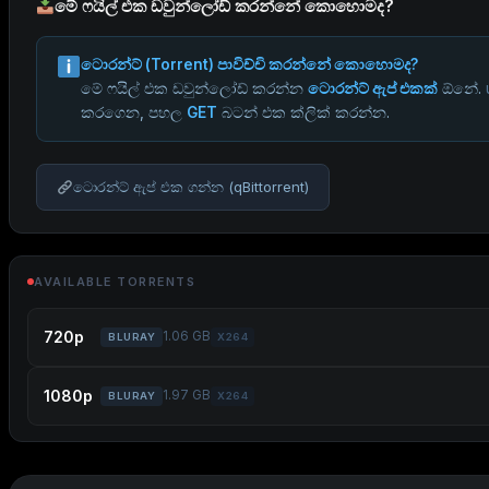
මේ ෆයිල් එක ඩවුන්ලෝඩ් කරන්නේ කොහොමද?
ටොරන්ට් (Torrent) පාවිච්චි කරන්නේ කොහොමද?
මේ ෆයිල් එක ඩවුන්ලෝඩ් කරන්න
ටොරන්ට් ඇප් එකක්
ඕනේ.
කරගෙන, පහල
GET
බටන් එක ක්ලික් කරන්න.
ටොරන්ට් ඇප් එක ගන්න (qBittorrent)
AVAILABLE TORRENTS
720p
1.06 GB
BLURAY
X264
1080p
1.97 GB
BLURAY
X264