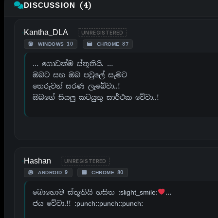
DISCUSSION (4)
Kantha_DLA
UNREGISTERED
WINDOWS 10
CHROME 87
… ගොඩක්ම ස්තූතියි. …
ඔබට සහ ඔබ පවුලේ සැමට
තෙරුවන් සරණ ලැබේවා..!
ඔබගේ සියලු කටයුතු සාර්ථක වේවා..!
Hashan
UNREGISTERED
ANDROID 9
CHROME 80
බොහොම ස්තූතියි හසිත :slight_smile:
…
ජය වේවා.!! :punch::punch::punch: