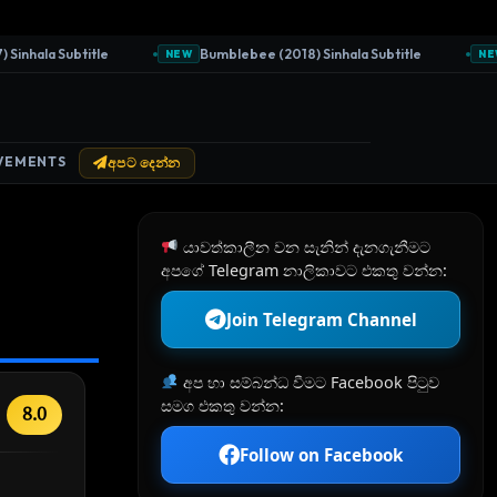
hala Subtitle
Bumblebee (2018) Sinhala Subtitle
B
NEW
NEW
VEMENTS
අපට දෙන්න
යාවත්කාලීන වන සැනින් දැනගැනීමට
අපගේ Telegram නාලිකාවට එකතු වන්න:
Join Telegram Channel
අප හා සම්බන්ධ වීමට Facebook පිටුව
සමග එකතු වන්න:
8.0
Follow on Facebook