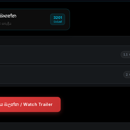
 බාගන්න
3201
වාරයක්
් සබැඳිය
1.1
2 
ලරය බලන්න / Watch Trailer