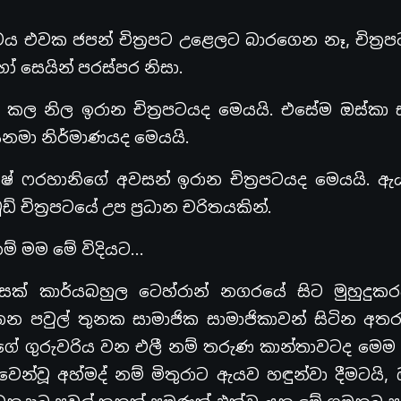
ය එවක ජපන් චිත්‍රපට උළෙලට බාරගෙන නෑ, චිත්‍ර
 සෙයින් පරස්පර නිසා.
කල නිල ඉරාන චිත්‍රපටයද මෙයයි. එසේම ඔස්කා 
සිනමා නිර්මාණයද මෙයයි.
ෂේ ෆරහානිගේ අවසන් ඉරාන චිත්‍රපටයද මෙයයි. 
් චිත්‍රපටයේ උප ප්‍රධාන චරිතයකින්.
ම් මම මේ විදියට…
ිරිසක් කාර්යබහුල ටෙහ්රාන් නගරයේ සිට මුහුදු
 පවුල් තුනක සාමාජික සාමාජිකාවන් සිටින අතර,
ියගේ ගුරුවරිය වන එලී නම් තරුණ කාන්තාවටද මෙ
වූ අහ්මද් නම් මිතුරාට ඇයව හඳුන්වා දීමටයි, 