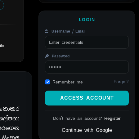
LOGIN
Username / Email
ila
Password
Forgot?
Remember me
ACCESS ACCOUNT
ණ නොකර
කල්පනා
Don't have an account?
Register
 අරගෙන
Continue with Google
 සිංහල
Alternative: