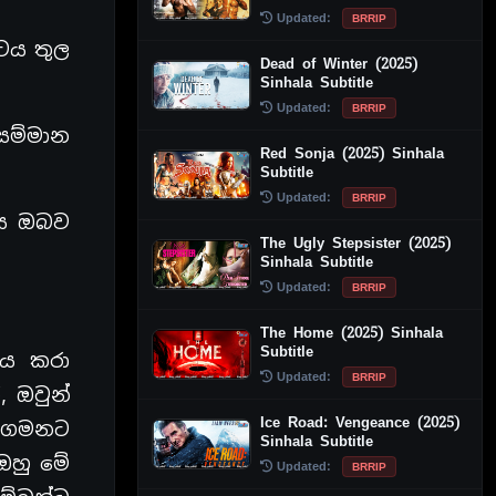
Updated:
BRRIP
පටය තුල
Dead of Winter (2025)
Sinhala Subtitle
Updated:
BRRIP
සම්මාන
Red Sonja (2025) Sinhala
Subtitle
Updated:
BRRIP
ඇය ඔබව
The Ugly Stepsister (2025)
Sinhala Subtitle
Updated:
BRRIP
The Home (2025) Sinhala
Subtitle
කරය කරා
Updated:
BRRIP
 ඔවුන්
Ice Road: Vengeance (2025)
ම ගමනට
Sinhala Subtitle
ඔහු මේ
Updated:
BRRIP