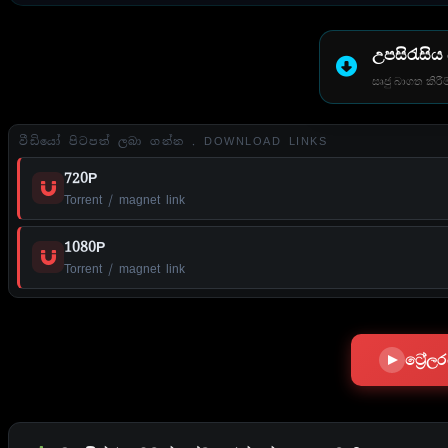
උපසිරැසිය
සෘජු බාගත කිරීම
වීඩියෝ පිටපත් ලබා ගන්න . DOWNLOAD LINKS
720P
Torrent / magnet link
1080P
Torrent / magnet link
ට්‍රේ