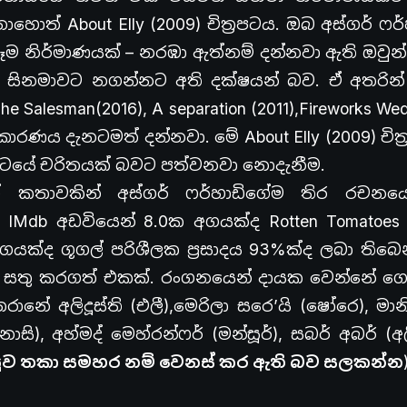
නොහොත් About Elly (2009) චිත්‍රපටය. ඔබ අස්ගර් ෆර
ම නිර්මාණයක් – නරඹා ඇත්නම් දන්නවා ඇති ඔවුන් 
ෙස සිනමාවට නගන්නට අති දක්ෂයන් බව. ඒ අතරින් 
 Salesman(2016), A separation (2011),Fireworks We
කාරණය දැනටමත් දන්නවා. මේ About Elly (2009) චිත්
රපටයේ චරිතයක් බවට පත්වනවා නොදැනීම.
ගේ කතාවකින් අස්ගර් ෆර්හාඩිගේම තිර රචනය
 IMdb අඩවියෙන් 8.0ක අගයක්ද Rotten Tomatoes
අගයක්ද ගූගල් පරිශීලක ප්‍රසාදය 93%ක්ද ලබා ති
් සතු කරගත් එකක්. රංගනයෙන් දායක වෙන්නේ ගො
රානේ අලිදූස්ති (එලී),මෙරිලා සරෙ’යි (ෂෝරෙ), මාන
(නාසි), අහ්මද් මෙහ්රන්ෆර් (මන්සූර්), සබර් අබර් (අ
සුව තකා සමහර නම් වෙනස් කර ඇති බව සලකන්න