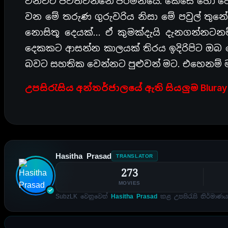
වනවිට ජීවත්වන්නේ ජර්මනියේ. කෙසේ හෝ ව
වන මේ තරුණ ගුරුවරිය නිසා මේ පවුල් තුනේ 
නොසිතූ දෙයක්… ඒ කුමක්දැයි දැනගන්නටන
දෙකකට ආසන්න කාලයක් තිරය ඉදිරිපිට ඔබ
බවට සහතික වෙන්නට පුළුවන් මට. එහෙනම් මම 
උපසිරැසිය අන්තර්ජාලයේ ඇති සියලුම Blura
Hasitha Prasad
TRANSLATOR
273
MOVIES
SubzLK වෙනුවෙන්
Hasitha Prasad
කළ උපසිරැසි නිර්මාණය