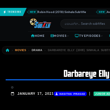
Subtitle
Robin Hood (2018) Sinhala Subtitle
Avenge
Trending
NEW
NEW
HOME
MOVIES
TV EPISODES
MOVIES
DRAMA
DARBAREYE ELLY (2009) SINHALA SUBTI
Darbareye Elly
|
JANUARY 17, 2021
HASITHA PRASAD
JUNIOR A