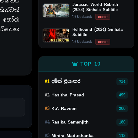
ම්බන්ධ
Jurassic World Rebirth
කින්වත්
(2025) Sinhala Subtitle
Updated:
BRRIP
ා හෝරා
ොසිතෙන
Hellhound (2024) Sinhala
Subtitle
Updated:
BRRIP
TOP 10
#1
දමිත් ප්‍රියංකර
734
#2
Hasitha Prasad
499
#3
K.A Raveen
200
#4
Rasika Samanjith
180
#5
Mihira Madushanka
113