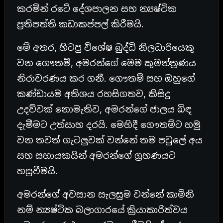
කරමින් රටේ දේශපාලන සහ න්‍යෂ්ටික
ප්‍රතිපත්ති කඩාකප්පල් කිරීමයි.
මේ අතර, හිටපු විශේෂ බුද්ධි නිලධාරියෙකු
වන ගෞතම්, අමරන්ගේ මෙම කුමන්ත්‍රණය
නිරාවරණය කර ගනී. ගෞතම් සහ ඔහුගේ
කණ්ඩායම අතිශය රහසිගතව, කිසිදු
උදව්වක් නොමැතිව, අමරන්ගේ ජාලය බිඳ
දැමීමට උත්සාහ දරයි. මෙහිදී ගෞතම්ට හමු
වන තවත් ගැටලුවක් වන්නේ තම පවුලේ අය
සහ සහායකයින් අමරන්ගේ ග්‍රහණයට
හසුවීමයි.
අමරන්ගේ අවසාන සැලසුම වන්නේ කාමිනි
නම් න්‍යෂ්ටික බලාගාරයේ ක්‍රියාකාරිත්වය