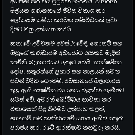
අඩපණ කර එය පුපුරවා හැරීමයි. ඒ හරහා
මිලියන ගණනකගේ ජීවිත විනාශ කර
ලෝකයම කම්පා කරවන පණිවිඩයක් ලබා
දීමට ඔහු උත්සාහ කරයි.
කතාවේ උච්චතම අවස්ථාවේදී, ගෞතම් සහ
ඔහුගේ කණ්ඩායම අභියෝග රැසකට මැදින්
කාමිනි බලාගාරයට ඇතුළු වෙයි. තාක්ෂණික
දෝෂ, සතුරන්ගේ ප්‍රහාර සහ කාලයත් සමඟ
සටන් වදින ගෞතම්, අවසානයේ බලාගාරය
තුළ ඇති න්‍යෂ්ටික ව්‍යසනය වළක්වා ගැනීමට
සමත් වේ. අමරන් බෝම්බය භාවිතා කර
විනාශයක් සිදු කිරීමට උත්සාහ කළත්,
ගෞතම් තම කණ්ඩායමේ සහය ඇතිව සතුරා
පරාජය කර, රටේ ආරක්ෂාව තහවුරු කරයි.