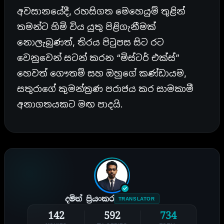
අවසානයේදී, රහසිගත මෙහෙයුම් තුළින්
තමන්ට හිමි විය යුතු පිළිගැනීමක්
නොලැබුණත්, තිරය පිටුපස සිට රට
වෙනුවෙන් සටන් කරන “මිස්ටර් එක්ස්”
හෙවත් ගෞතම් සහ ඔහුගේ කණ්ඩායම,
සතුරාගේ කුමන්ත්‍රණ පරාජය කර සාමකාමී
අනාගතයකට මඟ පාදයි.
දමිත් ප්‍රියංකර
TRANSLATOR
142
592
734