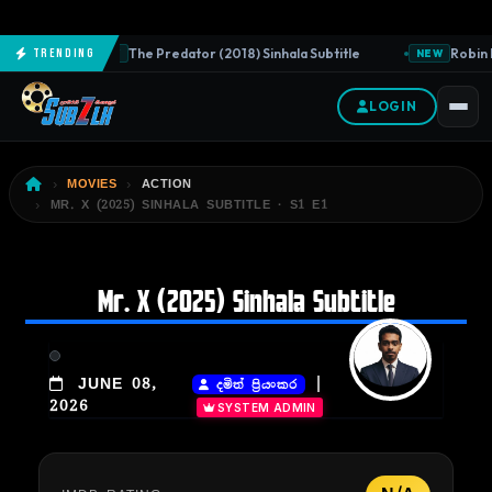
The Predator (2018) Sinhala Subtitle
Robin H
Trending
NEW
NEW
LOGIN
MOVIES
ACTION
MR. X (2025) SINHALA SUBTITLE · S1 E1
Mr. X (2025) Sinhala Subtitle
|
JUNE 08,
දමිත් ප්‍රියංකර
2026
SYSTEM ADMIN