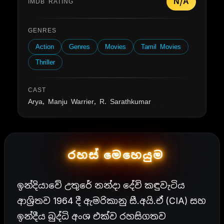
N/A
IMDB RATING
GENRES
Action
Genres
Movies
Tamil Movies
Thriller
CAST
Arya, Manju Warrier, R. Sarathkumar
රහස් මෙහෙයුම
ඉන්දියාවේ උතුරේ නන්දා දේවි කඳුවැටිය
ආශ්‍රිතව 1964 දී ඇමරිකානු සී.අයි.ඒ (CIA) සහ
ඉන්දීය බුද්ධි අංශ එක්ව රහසිගතව