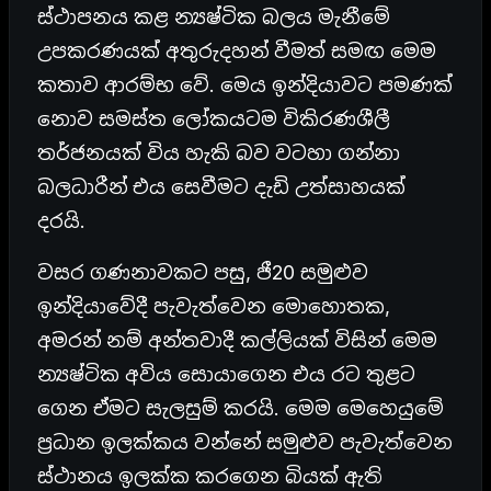
ස්ථාපනය කළ න්‍යෂ්ටික බලය මැනීමේ
උපකරණයක් අතුරුදහන් වීමත් සමඟ මෙම
කතාව ආරම්භ වේ. මෙය ඉන්දියාවට පමණක්
නොව සමස්ත ලෝකයටම විකිරණශීලී
තර්ජනයක් විය හැකි බව වටහා ගන්නා
බලධාරීන් එය සෙවීමට දැඩි උත්සාහයක්
දරයි.
වසර ගණනාවකට පසු, ජී20 සමුළුව
ඉන්දියාවේදී පැවැත්වෙන මොහොතක,
අමරන් නම් අන්තවාදී කල්ලියක් විසින් මෙම
න්‍යෂ්ටික අවිය සොයාගෙන එය රට තුළට
ගෙන ඒමට සැලසුම් කරයි. මෙම මෙහෙයුමේ
ප්‍රධාන ඉලක්කය වන්නේ සමුළුව පැවැත්වෙන
ස්ථානය ඉලක්ක කරගෙන බියක් ඇති