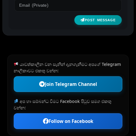
POST MESSAGE
යාවත්කාලීන වන සැනින් දැනගැනීමට අපගේ Telegram
නාලිකාවට එකතු වන්න:
Join Telegram Channel
අප හා සම්බන්ධ වීමට Facebook පිටුව සමග එකතු
වන්න:
Follow on Facebook