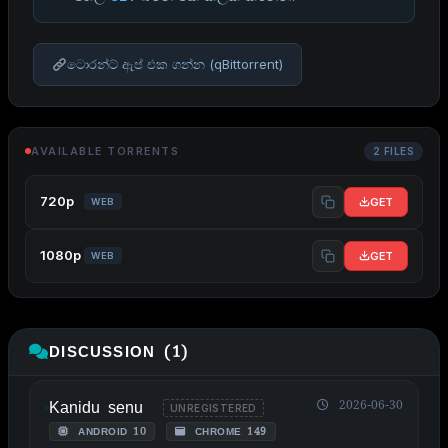
ටොරන්ට් ඇප් එක ගන්න (qBittorrent)
AVAILABLE TORRENTS
2 FILES
720p
GET
WEB
1080p
GET
WEB
DISCUSSION (1)
Kanidu senu
2026-06-30
UNREGISTERED
ANDROID 10
CHROME 149