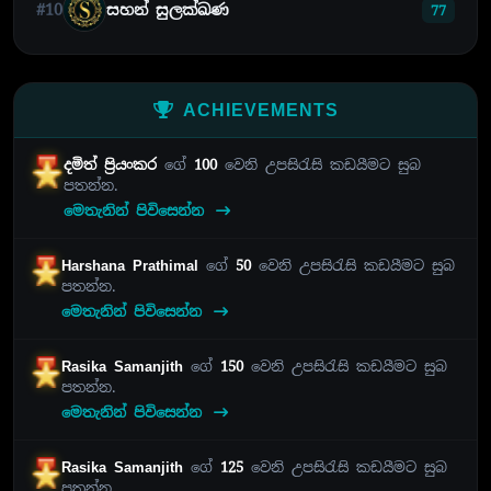
#10
සහන් සුලක්ඛණ
77
ACHIEVEMENTS
දමිත් ප්‍රියංකර
ගේ
100
වෙනි උපසිරැසි කඩයීමට සුබ
පතන්න.
මෙතැනින් පිවිසෙන්න
Harshana Prathimal
ගේ
50
වෙනි උපසිරැසි කඩයීමට සුබ
පතන්න.
මෙතැනින් පිවිසෙන්න
Rasika Samanjith
ගේ
150
වෙනි උපසිරැසි කඩයීමට සුබ
පතන්න.
මෙතැනින් පිවිසෙන්න
Rasika Samanjith
ගේ
125
වෙනි උපසිරැසි කඩයීමට සුබ
පතන්න.