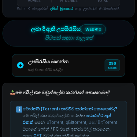
MOVIES
TV SERIES
TOTAL
SubzLK වෙනුවෙන්
දමිත් ප්‍රියංකර
කළ උපසිරැසි නිර්මාණයකි.
ලබා දී ඇති උපසිරැසිය
WEBRip
පිටපත් සඳහා ගැලපේ
උපසිරැසිය බාගන්න
396
වාරයක්
සෘජු බාගත කිරීම් සබැඳිය
මේ ෆයිල් එක ඩවුන්ලෝඩ් කරන්නේ කොහොමද?
ටොරන්ට් (Torrent) පාවිච්චි කරන්නේ කොහොමද?
මේ ෆයිල් එක ඩවුන්ලෝඩ් කරන්න
ටොරන්ට් ඇප්
එකක්
ඕනේ.
uTorrent, qBittorrent, හෝ BitTorrent
ඔයාගේ ෆෝන් / PC එකේ ඉන්ස්ටෝල් කරගෙන,
පහල
GET
බටන් එක ක්ලික් කරන්න.