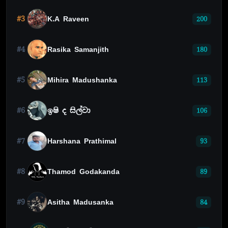
#3
K.A Raveen
200
#4
Rasika Samanjith
180
#5
Mihira Madushanka
113
#6
ඉෂි ද සිල්වා
106
#7
Harshana Prathimal
93
#8
Thamod Godakanda
89
#9
Asitha Madusanka
84