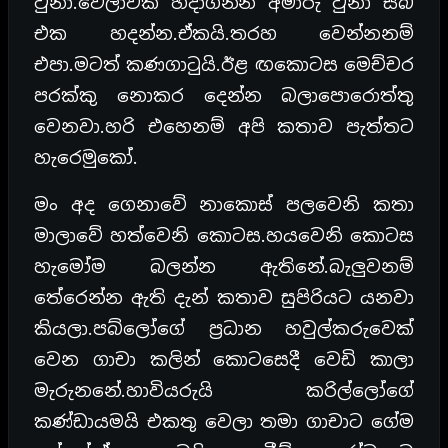
වුනා.වෙලාවක් හදාගන්න අමාරු වුනා සබ්
එක හදන්න.ඒකයි.තරහ වෙන්නනම්
එපා.මටත් කණගාටුයි.ඊළ ඟකොටස මෙච්චර
පරක්කු නොකර දෙන්න බලාපොරොත්තු
වෙනවා.හරි එහෙනම් අපි කතාව පැත්තට
හැරෙමුකෝ.
මං අද ගෙනාවේ නාකොස් පලවෙනි කතා
මාලාවේ හත්වෙනි කොටස.හයවෙනි කොටස
හැමෝම බලන්න ඇතිනේ.බැලුවනම්
තේරෙන්න ඇති දැන් කතාව සුපිරියට යනවා
කියලා.පබ්ලෝගේ ප්‍රධාන හවුල්කරුවෙක්
වෙන ගාචා කලින් කොටසෙදී වෙඩි කාලා
මැරුනනේ.හාවියරුයි කරිල්ලෝගේ
කණ්ඩායමයි එකතු වෙලා තමා ගාචාට ගේම