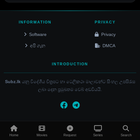
INFORMATION
PRIVACY
Software
Privacy
අපි ගැන
DMCA
INTRODUCTION
Subz.lk
යනු විදේශීය චිත්‍රපට හා ටෙලිකථා මාලාවන්ට සිංහල උපසිරැස
ලබා දෙන ප්‍රමුඛතම වෙබ් අඩවියයි.
© 2015 - 2026 / SUBZ.LK / ALL RIGHTS RESERVED
Home
Movies
Request
Series
Search