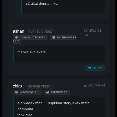
s2 akat denna.tnks.
2017-01-
ashan
UNREGISTERED
24
JAVA PLATFORM 2
UC BROWSER
10.7
thanks sub ekata
REPLY
2017-01-24
chiro
UNREGISTERED
WINDOWS 8.1
FIREFOX 50
ela wadak mac…..supirima story ekak mata
hambuna
thnx mac