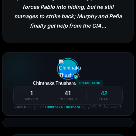
forces Pablo into hiding, but he still
manages to strike back; Murphy and Peña
finally get help from the CIA…
Chinthaka Thushara
TRANSLATOR
1
41
42
MOVIES
TV SERIES
TOTAL
SubzLK වෙනුවෙන්
Chinthaka Thushara
කළ උපසිරැසි නිර්මාණයකි.