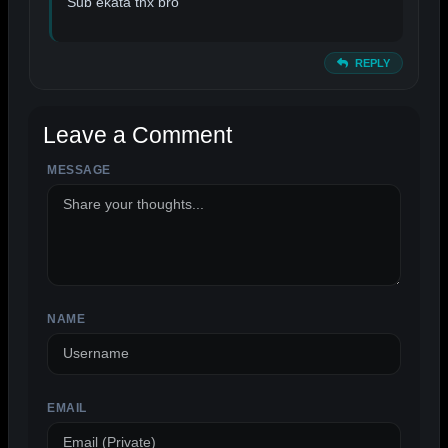
Sub ekata tnx bro
REPLY
Leave a Comment
MESSAGE
ALTERNATIVE:
NAME
EMAIL