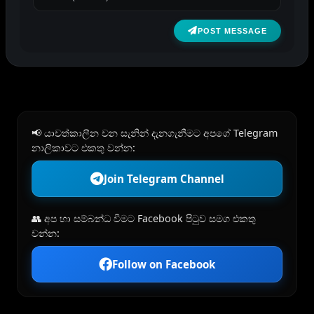
POST MESSAGE
📢 යාවත්කාලීන වන සැනින් දැනගැනීමට අපගේ Telegram
නාලිකාවට එකතු වන්න:
Join Telegram Channel
👥 අප හා සම්බන්ධ වීමට Facebook පිටුව සමග එකතු
වන්න:
Follow on Facebook