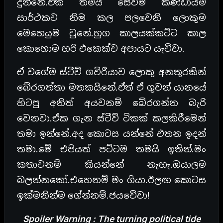
දුන්නේ.ඒක තමයි සෙවීම් කණ්ඩායම
සාර්ථකව නිම කල පලවෙනි ලොකුම
මෙහෙයුම වුනේ.හුග කාලයක්කට්ට කාල
කොහොම හරි එකෙක්ව අපායට යැව්වා.
ඒ වගේම ස්ටීව් ගවිරීයාව ලොකු අනතුරකින්
බේරගත්තා මතකයිනේ.ඒත් ඒ ගුවන් යානයේ
හිටපු අනිත් අයවනම් බේරගන්න බැරි
වෙනවා.ඒක ගැන ස්ටීව් ටිකක් කලකිරීමෙන්
තමා ඉන්නේ.අද කොටස යන්නේ එතන ඉදන්
තමා.මේ එපියත් පට්ටම තමයි ඉතින්.මං
කතාවනම් කියන්නේ නැහැ.ඔයාලම
බලන්නකෝ.එහෙනම් මං ගියා.ඊලඟ කොටස
ඉක්මනින්ම ගේන්නම්.ජයවේවා!
Spoiler Warning : The turning political tide