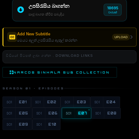
උපසිරැසිය බාගන්න
18695
වාරයක්
සෘජු බාගත කිරීම් සබැඳිය
Add New Subtitle
UPLOAD
මෙයට අලුත් උපසිරැසිය ඇතුල් කරන්න
වීඩියෝ පිටපත් ලබා ගන්න . DOWNLOAD LINKS
NARCOS SINHALA SUB COLLECTION
SEASON 01 · EPISODES
S01
E01
S01
E02
S01
E03
S01
E04
S01
E05
S01
E06
S01
E07
S01
E08
S01
E09
S01
E10