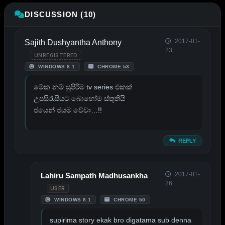
DISCUSSION (10)
2017-01-
Sajith Dushyantha Anthony
23
UNREGISTERED
WINDOWS 8.1
CHROME 53
මේක නම් සුපිරිම tv series එකක්
උපසිරැසියට බොහෝම ස්තුතියි
ජයෙන් ජයම වේවා…!!
REPLY
2017-01-
Lahiru Sampath Madhusankha
26
USER
WINDOWS 8.1
CHROME 50
supirima story ekak bro digatama sub denna