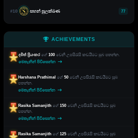
#10
සහන් සුලක්ඛණ
77
ACHIEVEMENTS
දමිත් ප්‍රියංකර
ගේ
100
වෙනි උපසිරැසි කඩයීමට සුබ පතන්න.
මෙතැනින් පිවිසෙන්න
Harshana Prathimal
ගේ
50
වෙනි උපසිරැසි කඩයීමට සුබ
පතන්න.
මෙතැනින් පිවිසෙන්න
Rasika Samanjith
ගේ
150
වෙනි උපසිරැසි කඩයීමට සුබ
පතන්න.
මෙතැනින් පිවිසෙන්න
Rasika Samanjith
ගේ
125
වෙනි උපසිරැසි කඩයීමට සුබ