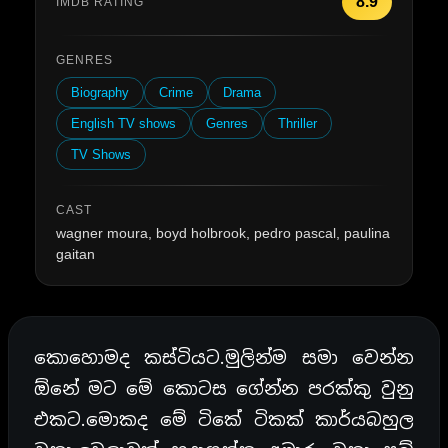
8.9
IMDB RATING
GENRES
Biography
Crime
Drama
English TV shows
Genres
Thriller
TV Shows
CAST
wagner moura, boyd holbrook, pedro pascal, paulina
gaitan
කොහොමද කස්ටියට.මුලින්ම සමා වෙන්න
ඕනේ මට මේ කොටස ගේන්න පරක්කු වුනු
එකට.මොකද මේ ටිකේ ටිකක් කාර්යබහුල