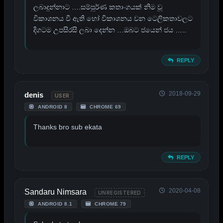
ලබාදුන්නාට ….සම්පුර්ණ කතාංගයක් නිම වූ
විකාශනය වී ඇති හෝ විකාශනය වන ටෙලිකතාවලට
දිගටම උපසිරසි ලබා දෙන්න …ඔබට ජයෙන් ජය …..
REPLY
2018-09-29
denis
USER
ANDROID 8
CHROME 69
Thanks bro sub ekata
REPLY
2020-04-08
Sandaru Nimsara
UNREGISTERED
ANDROID 8.1
CHROME 79