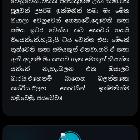
වෙනුවෙන්..ටිකක් පරක්කුනම් උනා තමා.ඒත්
පුලුවන් උපරිම ඉක්මනින් තමා මං මේක
ඔයාලා වෙනුවෙන් ගෙනාවේ.දෙවෙනි කතා
සමය ඉවර වෙන්න තව කොටස් හයයි
තියෙන්නේ.හැබැයි බය වෙන්න එපා මේකේ
තුන්වෙනි කතා සමයකුත් එනවා.හරි ඒ කතා
ඇති.අදනම් මං කතාව ගැන මොකුත් කියන්න
යන්නේ නැහැ.බලන එක ඔයාලට
බාරයි.එහෙනම් බාගෙන බලන්නකො
කස්ටිය.ඊලඟ කොටසින් ඉක්මනින්ම
හමුවෙමු. ජයවේවා!