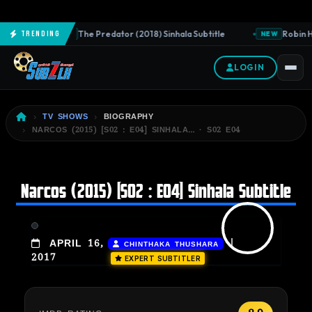
The Predator (2018) Sinhala Subtitle
Robin Ho
Trending
NEW
NEW
LOGIN
TV SHOWS
BIOGRAPHY
NARCOS (2015) [S02 : E04] SINHALA… · S02 E04
Narcos (2015) [S02 : E04] Sinhala Subtitle
|
APRIL 16,
CHINTHAKA THUSHARA
2017
EXPERT SUBTITLER