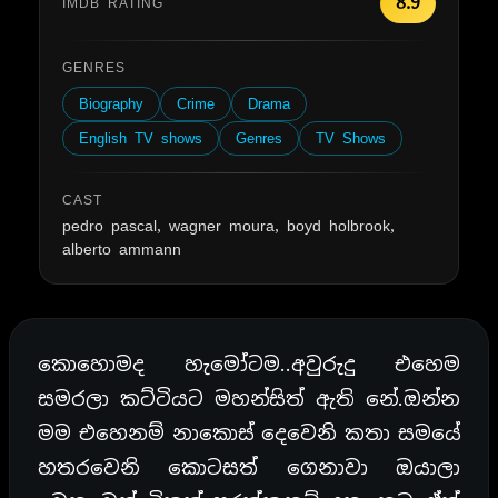
8.9
IMDB RATING
GENRES
Biography
Crime
Drama
English TV shows
Genres
TV Shows
CAST
pedro pascal, wagner moura, boyd holbrook,
alberto ammann
කොහොමද හැමෝටම..අවුරුදු එහෙම
සමරලා කට්ටියට මහන්සිත් ඇති නේ.ඔන්න
මම එහෙනම් නාකොස් දෙවෙනි කතා සමයේ
හතරවෙනි කොටසත් ගෙනාවා ඔයාලා