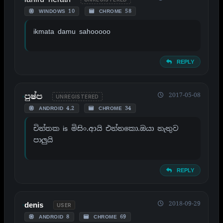
WINDOWS 10
CHROME 58
ikmata damu sahooooo
REPLY
පුෂ්ප
2017-05-08
UNREGISTERED
ANDROID 4.2
CHROME 34
චින්තක is මිසිං.ආයි එන්නකා‍ෙ.ඔයා නැතුව
පාලුයි
REPLY
2018-09-29
denis
USER
ANDROID 8
CHROME 69