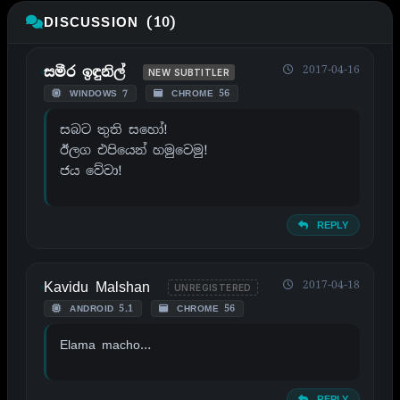
DISCUSSION (10)
2017-04-16
සමීර ඉඳුනිල්
NEW SUBTITLER
WINDOWS 7
CHROME 56
සබට තුති සහෝ!
ඊලග එපියෙන් හමුවෙමු!
ජය වේවා!
REPLY
Kavidu Malshan
2017-04-18
UNREGISTERED
ANDROID 5.1
CHROME 56
Elama macho…
REPLY