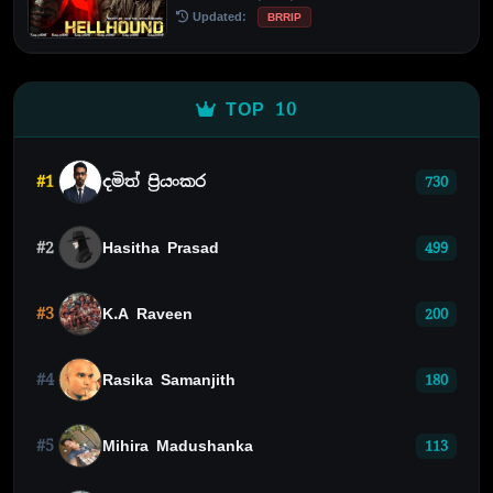
Updated:
BRRIP
TOP 10
#1
දමිත් ප්‍රියංකර
730
#2
Hasitha Prasad
499
#3
K.A Raveen
200
#4
Rasika Samanjith
180
#5
Mihira Madushanka
113