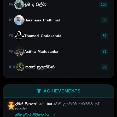
#6
ඉෂි ද සිල්වා
106
#7
Harshana Prathimal
93
#8
Thamod Godakanda
89
#9
Asitha Madusanka
84
#10
සහන් සුලක්ඛණ
77
ACHIEVEMENTS
දමිත් ප්‍රියංකර
ගේ
100
වෙනි උපසිරැසි කඩයීමට සුබ
පතන්න.
මෙතැනින් පිවිසෙන්න