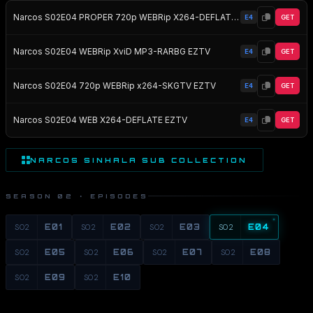
Narcos S02E04 PROPER 720p WEBRip X264-DEFLATE EZTV
E4
GET
Narcos S02E04 WEBRip XviD MP3-RARBG EZTV
E4
GET
Narcos S02E04 720p WEBRip x264-SKGTV EZTV
E4
GET
Narcos S02E04 WEB X264-DEFLATE EZTV
E4
GET
NARCOS SINHALA SUB COLLECTION
SEASON 02 · EPISODES
S02
E01
S02
E02
S02
E03
S02
E04
S02
E05
S02
E06
S02
E07
S02
E08
S02
E09
S02
E10