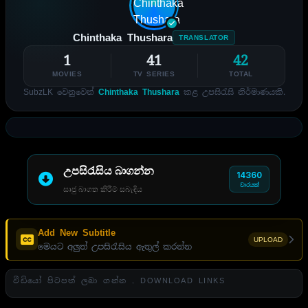
Chinthaka Thushara
TRANSLATOR
1
41
42
MOVIES
TV SERIES
TOTAL
SubzLK වෙනුවෙන්
Chinthaka Thushara
කළ උපසිරැසි නිර්මාණයකි.
උපසිරැසිය බාගන්න
14360
වාරයක්
සෘජු බාගත කිරීම් සබැඳිය
Add New Subtitle
UPLOAD
මෙයට අලුත් උපසිරැසිය ඇතුල් කරන්න
වීඩියෝ පිටපත් ලබා ගන්න . DOWNLOAD LINKS