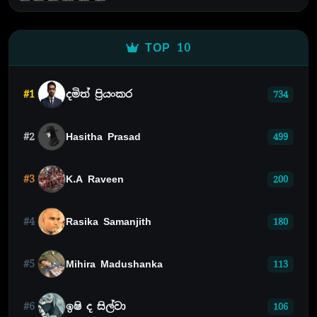
TOP 10
#1
දමිත් ප්‍රියංකර
734
#2
Hasitha Prasad
499
#3
K.A Raveen
200
#4
Rasika Samanjith
180
#5
Mihira Madushanka
113
#6
ඉෂි ද සිල්වා
106