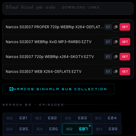
වීඩියෝ පිටපත් ලබා ගන්න . DOWNLOAD LINKS
Narcos S02E07 PROPER 720p WEBRip X264-DEFLATE EZTV
E7
GET
Narcos S02E07 WEBRip XviD MP3-RARBG EZTV
E7
GET
Narcos S02E07 720p WEBRip x264-SKGTV EZTV
E7
GET
Narcos S02E07 WEB X264-DEFLATE EZTV
E7
GET
NARCOS SINHALA SUB COLLECTION
SEASON 02 · EPISODES
S02
E01
S02
E02
S02
E03
S02
E04
S02
E05
S02
E06
S02
E07
S02
E08