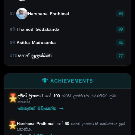
#7
Harshana Prathimal
93
#8
Thamod Godakanda
89
#9
Asitha Madusanka
84
#10
සහන් සුලක්ඛණ
77
ACHIEVEMENTS
දමිත් ප්‍රියංකර
ගේ
100
වෙනි උපසිරැසි කඩයීමට සුබ
පතන්න.
මෙතැනින් පිවිසෙන්න
Harshana Prathimal
ගේ
50
වෙනි උපසිරැසි කඩයීමට සුබ
පතන්න.