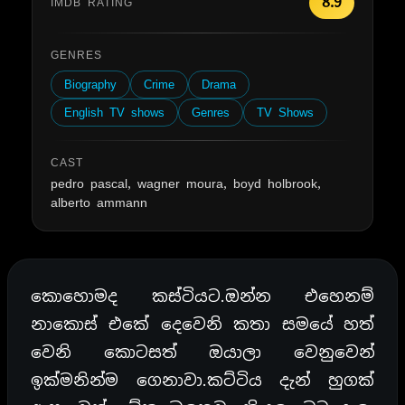
8.9
IMDB RATING
GENRES
Biography
Crime
Drama
English TV shows
Genres
TV Shows
CAST
pedro pascal, wagner moura, boyd holbrook,
alberto ammann
කොහොමද කස්ටියට.ඔන්න එහෙනම්
නාකොස් එකේ දෙවෙනි කතා සමයේ හත්
වෙනි කොටසත් ඔයාලා වෙනුවෙන්
ඉක්මනින්ම ගෙනාවා.කට්ටිය දැන් හුගක්