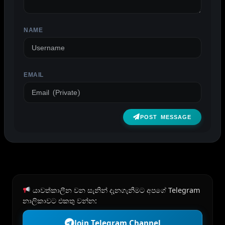
NAME
EMAIL
POST MESSAGE
යාවත්කාලීන වන සැනින් දැනගැනීමට අපගේ Telegram
නාලිකාවට එකතු වන්න:
Join Telegram Channel