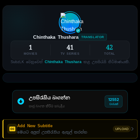
Chinthaka Thushara
TRANSLATOR
1
41
42
MOVIES
TV SERIES
TOTAL
SubzLK වෙනුවෙන්
Chinthaka Thushara
කළ උපසිරැසි නිර්මාණයකි.
උපසිරැසිය බාගන්න
12552
වාරයක්
සෘජු බාගත කිරීම් සබැඳිය
Add New Subtitle
UPLOAD
මෙයට අලුත් උපසිරැසිය ඇතුල් කරන්න