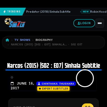
The Predator (2018) Sinhala Subtitle
Robin Hood (
Trending
NEW
NEW
LOGIN
TV SHOWS
BIOGRAPHY
NARCOS (2015) [S02 : E07] SINHALA… · S02 E07
Narcos (2015) [S02 : E07] Sinhala Subtitle
|
JUNE 16,
CHINTHAKA THUSHARA
2017
EXPERT SUBTITLER