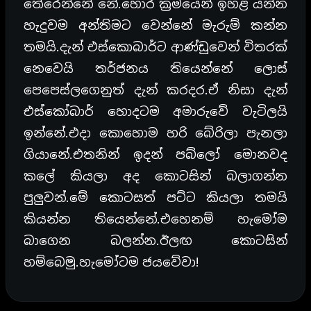
තේරෙන්නේ නේ.හොර ක්‍රමයෙන් ඉහළ යන්න
හැදුවම අන්තිමට වෙන්නේ මැරුම් කන්න
තමයි.දැන් එස්කොබාර්ට ආණ්ඩුවෙන් විතරක්
නෙවෙයි තර්ජනය තියෙන්නේ ලොස්
පෙපෙස්ලගෙනුත් දැන් කරදර.ඒ නිසා දැන්
එස්කෝබාර් හොදටම අමාරුවේ වැටිලයි
ඉන්නේ.එදා කොහොම හරි බේරිලා පැනලා
ගියානේ.එතනින් ඉදන් පබ්ලෝ මොනවද
කලේ කියලා අද කොටසින් බලාගන්න
පුලුවන්.මේ කොටසත් පට්ට කියලා තමයි
කියන්න තියෙන්නේ.එහෙනම් හැමෝම
බාගෙන බලන්න.ඊලඟ කොටසින්
හම්බෙමු.හැමෝටම ජයවේවා!