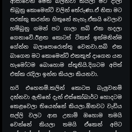
ආසාවෙන් මේක බලනවා කියලා මට දාලා
තිබුනු කොමෙන්ට් වලින් තේරුණා.ඒ නිසා මට
පරක්කු කරන්න හිතුනේ නැහැ.ඒකයි වෙලාව
හම්බුනු ගමන් පට ගාලා සබ් එක හදලා
ගෙනාවේ.ඊළඟ කොටස් ටිකත් ඉක්මනින්ම
ගේන්න බලාපොරොත්තු වෙනවා.සබ් එක
බාගෙන මට කොමෙන්ට් එකකුත් දාගෙන යන
හැමෝටම බොහොම ස්තූතියි.දිගටම අපිත්
එක්ක රැදිලා ඉන්න කියලා කියනවා.
හරි එහෙනම්.කලින් කොටස බැලුවනම්
දන්නවා ඇතිනේ දැන් එස්කෝබාර්ට හොදටම
කෙළවෙලා තියෙන්නේ කියලා.ඕනවට වැඩිය
සල්ලි වලට ආස උනාම් ඔහොම තමයි
වෙන්නේ කියලා තමයි ඒකෙන් අපිට