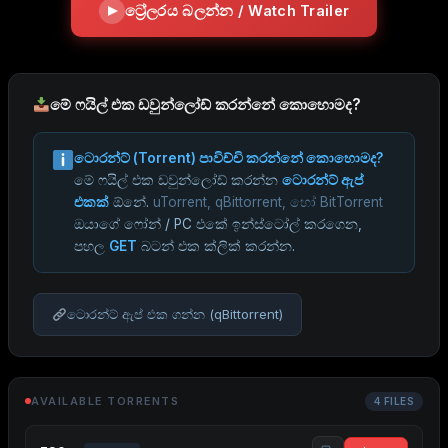
ට්‍රේලරය බලන්න / Watch Trailer
මේ ෆයිල් එක ඩවුන්ලෝඩ් කරන්නේ කොහොමද?
ටොරන්ට් (Torrent) පාවිච්චි කරන්නේ කොහොමද?
මේ ෆයිල් එක ඩවුන්ලෝඩ් කරන්න
ටොරන්ට් ඇප්
එකක්
ඕනේ.
uTorrent, qBittorrent, හෝ BitTorrent
ඔයාගේ ෆෝන් / PC එකේ ඉන්ස්ටෝල් කරගෙන,
පහල
GET
බටන් එක ක්ලික් කරන්න.
ටොරන්ට් ඇප් එක ගන්න (qBittorrent)
AVAILABLE TORRENTS
4 FILES