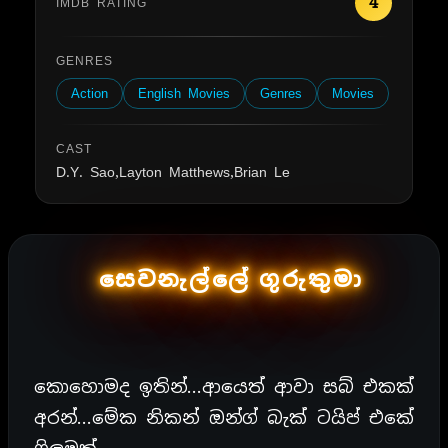
4
IMDB RATING
GENRES
Action
English Movies
Genres
Movies
CAST
D.Y. Sao,Layton Matthews,Brian Le
සෙවනැල්ලේ ගුරුතුමා
කොහොමද ඉතින්…ආයෙත් ආවා සබ් එකක්
අරන්…මේක නිකන් ඔන්ග් බැක් ටයිප් එකේ