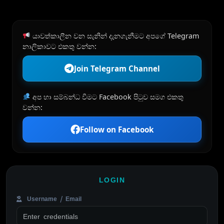
යාවත්කාලීන වන සැනින් දැනගැනීමට අපගේ Telegram
නාලිකාවට එකතු වන්න:
Join Telegram Channel
අප හා සම්බන්ධ වීමට Facebook පිටුව සමග එකතු
වන්න:
Follow on Facebook
LOGIN
Username / Email