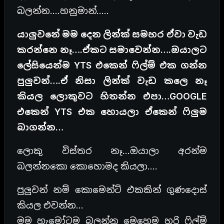
බලන්න….හනුමාන්…..
යාලුවනේ මම දෙන ලින්ක් සමහර ඒවා වැඩ
කරන්නෙ නෑ….ඒකට සමාවෙන්න….ඔයාලට
ලේසියෙන්ම YTS එකෙන් ෆිල්ම් එක ගන්න
පුලුවන්….ඒ නිසා ලින්ක් වැඩ කලෙ නෑ
කියල ලොකුවට හිතන්න එපා…GOOGLE
එකෙන් YTS එක හොයලා ඒකෙන් ෆිලුම
බාගන්න…
ලොකු විස්තර නෑ…ඔයාලා අරන්ම
බලන්නකො කොහොමද කියලා….
පුලුවන් නම් කොමෙන්ට් එකකින් ගුණදොස්
කියල එවන්න…
මම හැමෝටම බලන්න මෙහෙම හරි ෆිල්ම්