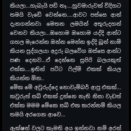
කියලා…හැබැයි පඩි නෑ….හුවමාරුවක් විදිහට
තමයි වැඩේ වෙන්නෙ….ආවට පස්සෙ ආන්
දැනගන්නවා මෙතන ලමයින් අතුරුදහන්
වෙනව කියලා…ඔහොම ඔහොම යද්දි ආන්ට
ගහල මැරෙන්න ඔන්න මෙන්න ඉද්දි බූන් නාම්
කියන පුද්ගලයා අදුරු බලවේග ඔස්සෙ ආන්ට
පණ දෙනව…ඒ දෙන්නෙ සුපිරි බලයකුත්
එක්ක….ඉතින් පට්ට ෆිල්ම් එකක් කියල
කියන්න ඕන..
මේක මේ අවුරුද්දෙ නොවැම්බර් ආපු එකක්…
කවුරුත් සබ් එකක් දුන්නෙ නැති නිසා වැඩත්
එක්ක මමම මේකෙ සබ් එක කරන්නම් කියල
තමයි අරගෙන ආවෙ…
ඇක්ෂන් වලට කැමති අය ඉන්නවා නම් අරන්