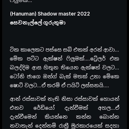
ෆිලුමක්…
(Hanuman) Shadow master 2022
සෙවනැල්ලේ ගුරුතුමා
ටික කාලෙකට පස්සෙ සබ් එකක් අරන් ආවා…
මේක පට්ට ඇක්ෂන් ෆිලුමක්….ට්‍රේලර් එක
බලද්දිම ආස හිතුන තියෙන ඇක්ෂන් වලට…
ටෝනි ජාගෙ ඔන්ග් බැක් මතක් උනා මේකෙ
ෂොට් වලට…ඒ තරම් ඒ ෆයිට් ලස්සනයි….
ආන් රස්සාවක් නැති නිසා රස්සාවක් හොයන්
එනව රේඩියෝ දැන්වීමක් අහල…ඒ
දැන්වීමෙන් කියන්නෙ කන්න බොන්න
නවාතැන් දෙන්නම් රාත්‍රී මුරකාරයෙක් සදහා