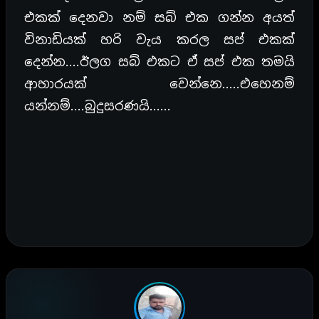
එකක් දෙනවා නම් සබ් එක ගන්න අයත්
විනාඩියක් හරි වැය කරල සප් එකක්
දෙන්න….ඊලග සබ් එකට ඒ සප් එක තමයි
ආහාරයක් වෙන්නෙ…..එහෙනම්
යන්නම්….බුදුසරණයි……