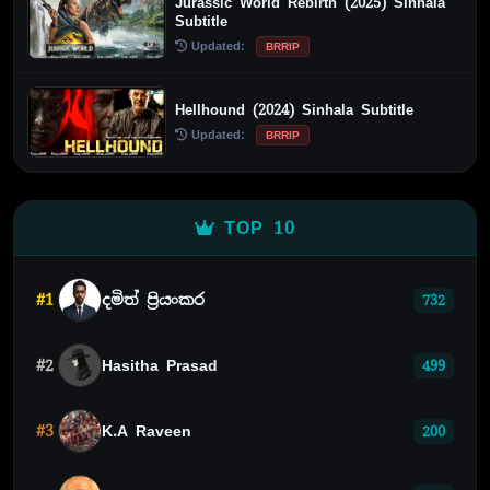
Jurassic World Rebirth (2025) Sinhala
Subtitle
Updated:
BRRIP
Hellhound (2024) Sinhala Subtitle
Updated:
BRRIP
TOP 10
#1
දමිත් ප්‍රියංකර
732
#2
Hasitha Prasad
499
#3
K.A Raveen
200