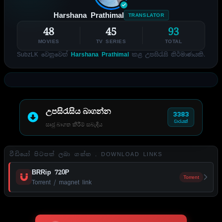
Harshana Prathimal
TRANSLATOR
48
45
93
MOVIES
TV SERIES
TOTAL
SubzLK වෙනුවෙන්
Harshana Prathimal
කළ උපසිරැසි නිර්මාණයකි.
උපසිරැසිය බාගන්න
3383
වාරයක්
සෘජු බාගත කිරීම් සබැඳිය
වීඩියෝ පිටපත් ලබා ගන්න . DOWNLOAD LINKS
BRRip 720P
Torrent
Torrent / magnet link