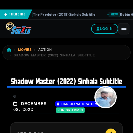
The Predator (2018) Sinhala Subtitle
Robin Ho
Trending
NEW
NEW
LOGIN
MOVIES
ACTION
SHADOW MASTER (2022) SINHALA SUBTITLE
Shadow Master (2022) Sinhala Subtitle
|
DECEMBER
HARSHANA PRATHIMAL
08, 2022
JUNIOR ADMIN