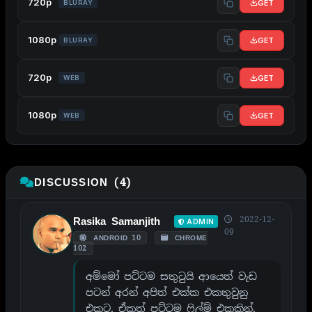
720p
GET
BLURAY
1080p
GET
BLURAY
720p
GET
WEB
1080p
GET
WEB
DISCUSSION (4)
2022-12-
Rasika Samanjith
ADMIN
09
ANDROID 10
CHROME
102
අම්මෝ පට්ටම සතුටුයි ආයෙත් වැඩ
පටන් අරන් අපිත් එක්ක එකතුවුනු
එකට. ඒකත් පට්ටම ෆිල්ම් එකකින්.