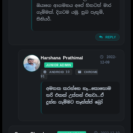
ඔයාගෙ ආගමනය අපේ හිතටත් මාර
ගැම්මක්. දිගටම යමු. සුබ පැතුම්,
සීනියර්.
REPLY
2022-
Harshana Prathimal
12-09
JUNIOR ADMIN
ANDROID 10
CHROME
91
අමතක කරන්නෙ නෑ…කොහොම
හරි එකක් උස්සන් එනවා…ඒ
දුන්න ගැම්මට තෑන්ක්ස් බ්‍රෝ
2022-12-10