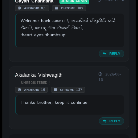
Gayan Chandana
JUNIOR ADMIN
ANDROID 8.1
CHROME 107
Welcome back සහො !, ගොඩක් ස්තුතියි සබ්
එකට, හොඳ film එකක් වගේ,
:heart_eyes::thumbsup:
REPLY
Akalanka Vishwagith
2024-08-
16
UNREGISTERED
ANDROID 10
CHROME 127
Thanks brother, keep it continue
REPLY