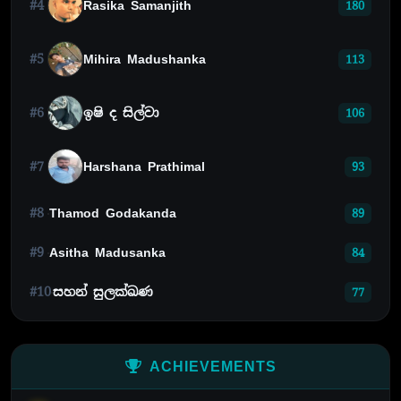
#4
Rasika Samanjith
180
#5
Mihira Madushanka
113
#6
ඉෂි ද සිල්වා
106
#7
Harshana Prathimal
93
#8
Thamod Godakanda
89
#9
Asitha Madusanka
84
#10
සහන් සුලක්ඛණ
77
ACHIEVEMENTS