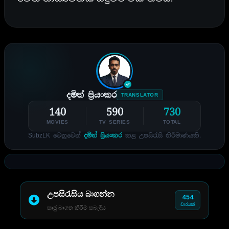
දමිත් ප්‍රියංකර
TRANSLATOR
140
590
730
MOVIES
TV SERIES
TOTAL
SubzLK වෙනුවෙන්
දමිත් ප්‍රියංකර
කළ උපසිරැසි නිර්මාණයකි.
උපසිරැසිය බාගන්න
454
වාරයක්
සෘජු බාගත කිරීම් සබැඳිය