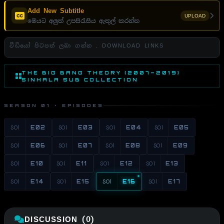
Add New Subtitle
UPLOAD
මෙයට අලුත් උපසිරැසිය ඇතුල් කරන්න
වීඩියෝ පිටපත් ලබා ගන්න . DOWNLOAD LINKS
THE BIG BANG THEORY (2007–2019)
SINHALA SUB COLLECTION
SEASON 01 · EPISODES
S01
E02
S01
E03
S01
E04
S01
E05
S01
E06
S01
E07
S01
E08
S01
E09
S01
E10
S01
E11
S01
E12
S01
E13
S01
E14
S01
E15
S01
E16
S01
E17
DISCUSSION (0)