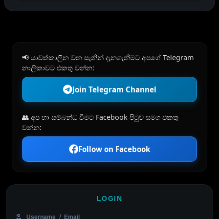
📢 යාවත්කාලීන වන සැනින් දැනගැනීමට අපගේ Telegram
නාලිකාවට එකතු වන්න:
Join Telegram Channel
👥 අප හා සම්බන්ධ වීමට Facebook පිටුව සමග එකතු
වන්න:
Follow on Facebook
LOGIN
Username / Email