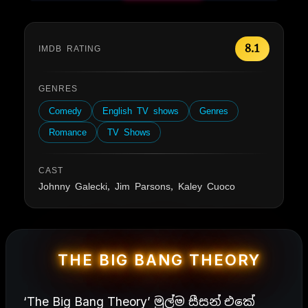
8.1
IMDB RATING
GENRES
Comedy
English TV shows
Genres
Romance
TV Shows
CAST
Johnny Galecki, Jim Parsons, Kaley Cuoco
THE BIG BANG THEORY
‘The Big Bang Theory’ මුල්ම සීසන් එකේ