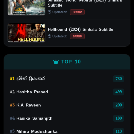
Jurassic World Rebirth (2025) Sinhala
Subtitle
Updated:
BRRIP
Hellhound (2024) Sinhala Subtitle
Updated:
BRRIP
TOP 10
#1
දමිත් ප්‍රියංකර
730
#2
Hasitha Prasad
499
#3
K.A Raveen
200
#4
Rasika Samanjith
180
#5
Mihira Madushanka
113