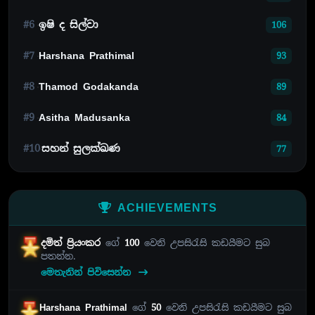
#6
ඉෂි ද සිල්වා
106
#7
Harshana Prathimal
93
#8
Thamod Godakanda
89
#9
Asitha Madusanka
84
#10
සහන් සුලක්ඛණ
77
ACHIEVEMENTS
දමිත් ප්‍රියංකර
ගේ
100
වෙනි උපසිරැසි කඩයීමට සුබ
පතන්න.
මෙතැනින් පිවිසෙන්න
Harshana Prathimal
ගේ
50
වෙනි උපසිරැසි කඩයීමට සුබ