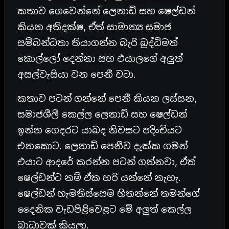
කතාව ගෙවෙන්නේ ලෙනාඩ් සහ ෂෙල්ඩන්
කියන අතිදක්ෂ, ඒත් සාමාන්‍ය සමාජ
සම්බන්ධතා තියාගන්න බැරි බුද්ධිමත්
කොල්ලෝ දෙන්නා සහ එයාලගේ අලුත්
අසල්වැසියා වන පෙනී වටා.
කතාව පටන් ගන්නේ පෙනී කියන ලස්සන,
සමාජශීලී කෙල්ල ලෙනාඩ් සහ ෂෙල්ඩන්
ඉන්න ගෙදරට යාබද නිවසට පදිංචියට
එනකොට. ලෙනාඩ් පෙනීව දැක්ක ගමන්
එයාට ආදරේ කරන්න පටන් ගන්නවා, ඒත්
ෂෙල්ඩන්ට නම් ඒක හරි යන්නේ නැහැ.
ෂෙල්ඩන් හැමතිස්සෙම හිතන්නේ තමන්ගේ
දෛනික වැඩපිළිවෙළට මේ අලුත් කෙල්ල
බාධාවක් කියලා.