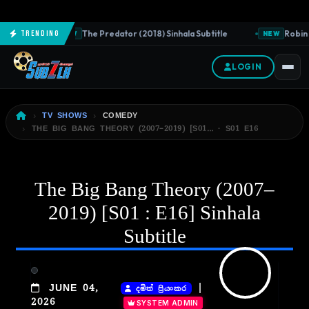
The Predator (2018) Sinhala Subtitle
Robin 
Trending
NEW
NEW
LOGIN
TV SHOWS
COMEDY
THE BIG BANG THEORY (2007–2019) [S01… · S01 E16
The Big Bang Theory (2007–
2019) [S01 : E16] Sinhala
Subtitle
|
JUNE 04,
දමිත් ප්‍රියංකර
2026
SYSTEM ADMIN