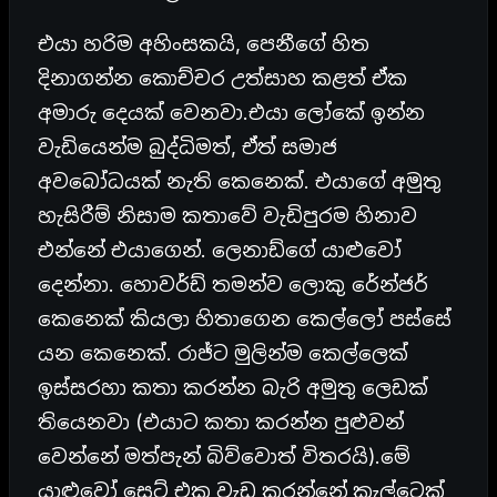
එයා හරිම අහිංසකයි, පෙනීගේ හිත
දිනාගන්න කොච්චර උත්සාහ කළත් ඒක
අමාරු දෙයක් වෙනවා.එයා ලෝකේ ඉන්න
වැඩියෙන්ම බුද්ධිමත්, ඒත් සමාජ
අවබෝධයක් නැති කෙනෙක්. එයාගේ අමුතු
හැසිරීම් නිසාම කතාවේ වැඩිපුරම හිනාව
එන්නේ එයාගෙන්. ලෙනාඩ්ගේ යාළුවෝ
දෙන්නා. හොවර්ඩ් තමන්ව ලොකු රේන්ජර්
කෙනෙක් කියලා හිතාගෙන කෙල්ලෝ පස්සේ
යන කෙනෙක්. රාජ්ට මුලින්ම කෙල්ලෙක්
ඉස්සරහා කතා කරන්න බැරි අමුතු ලෙඩක්
තියෙනවා (එයාට කතා කරන්න පුළුවන්
වෙන්නේ මත්පැන් බිව්වොත් විතරයි).මේ
යාළුවෝ සෙට් එක වැඩ කරන්නේ කැල්ටෙක්