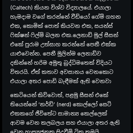
(Caltech) කියන විශ්ව විද්‍යාලයේ. එයාලා
හැමදාම වගේ කරන්නේ වීඩියෝ ගේම් ගහන
එක, කොමික් පොත් කියවන එක, සයන්ස්
ෆික්ෂන් ෆිල්ම් බලන එක.ලෙනාඩ් මුල් සීසන්
එකේ පුරාම උත්සාහ කරන්නේ පෙනී එක්ක
යාළුවෙන්න. පෙනී මුලින්ම ලෙනාඩ්ව
දකින්නේ හරිම අමුතු බුද්ධිමතෙක් විදියට
විතරයි. ඒත් කතාව අවසානය වෙනකොට
එයාලා අතර පොඩි බැඳීමක් ඇති වෙනවා
කෙටියෙන් කිව්වොත්, පළමු සීසන් එකේ
තියෙන්නේ ‘නර්ඩ්’ (nerd) කොල්ලෝ සෙට්
එකකගේ ජීවිතේට සාමාන්‍ය කෙල්ලෙක්
ආවම වෙන කලබලය සහ එයාලා අතර ඇති
වෙන හාස්‍යජනක සිදුවීම් ටික තමයි.