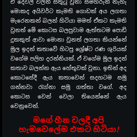
ඒ දේවල් වලින් සතුටු වුනා සමහරුන් නැහැ
මොකද අයිවර්ට කැමති ගොඩක් අය ලගතා
මැරෙනකන් බලන් හිටියා මමත් ඒකට කැමති
වුනත් මේ කොටස බලපුවාම ඇත්තටම පොඩි
දුකකුත් ආවා මොනා වුනත් ලගතා කියන්නේ
මුල ඉදන් කතාවේ හිටපු ශ්‍රේෂ්ට රණ ශුරියක්
වගේම පලිහ දරන්නියක්. ඒ වගේම මුල ඉදන්
කතාව බලන්න ඇය හේතුවක් වුනා. ඉතින් අද
කොටසේදී ඇය කතාවෙන් සදහටම සමු
ගන්නවා රැග්නා සමු ගත්තා වගේ. අද
කොටස වෙන් වෙලා තියෙන්නේ ඇය
වෙනුවෙන්.
මගේ හීන වලදී අපි
හැමවෙලේම එකට හිටියා!