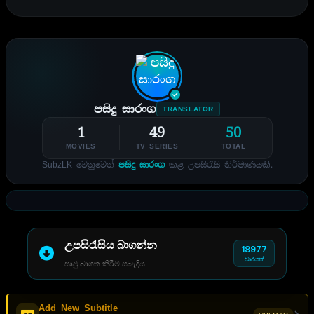
පසිදු සාරංග
TRANSLATOR
1
49
50
MOVIES
TV SERIES
TOTAL
SubzLK වෙනුවෙන්
පසිදු සාරංග
කළ උපසිරැසි නිර්මාණයකි.
උපසිරැසිය බාගන්න
18977
වාරයක්
සෘජු බාගත කිරීම් සබැඳිය
Add New Subtitle