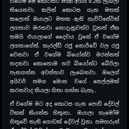
වගේම මේ කොටසට imdb අගය 9.2ක් ලැබිලා
තියෙනවා. කලින් කොටස ගැන මතක්
කලොත් ඔයාලට මතක ඇති හැවිට්සේර්ක්
ලගතාව මරනවා නොදැනුවත්ව වුනත් ඒක
තමයි එයාලාගේ දෛවය වුනේ ඒ වගේම
ලගතාගේත්. හැරල්ඩ් රජු නොර්වේ වල රජු
වෙනවා ඒ වගේම බියෝන්ව මරන්නත්
හදනවා කොහොම හරි බියෝන්ට බේරිලා
පැනගන්න අවස්තාව ලැබෙනවා. ඔලෙග්
අයිවර් සමග මොන වගේ සෙල්ලමක්
කරනවාද කියලා හිතා ගන්න බැහැ..
ඒ වගේම මට අද කොටස ගැන පොඩි දේවල්
ටිකක් කියන්න හිතුනා.. ඔයාලා හැමෝම
හිතුවේ නැති ගොඩක් දේවල් වුනා. සමහරුන්