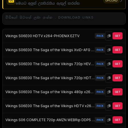
UPLOAD
මෙයට අලුත් උපසිරැසිය ඇතුල් කරන්න
වීඩියෝ පිටපත් ලබා ගන්න . DOWNLOAD LINKS
Vikings S06E00 HDTV x264-PHOENiX EZTV
PACK
GET
Vikings S06E00 The Saga of the Vikings XviD-AFG EZTV
PACK
GET
Vikings S06E00 The Saga of the Vikings 720p HEVC x265-MeGusta EZTV
PACK
GET
Vikings S06E00 The Saga of the Vikings 720p HDTV x264-SUiCiDAL EZTV
PACK
GET
Vikings S06E00 The Saga of the Vikings 480p x264-mSD EZTV
PACK
GET
Vikings S06E00 The Saga of the Vikings HDTV x264-SUiCiDAL EZTV
PACK
GET
Vikings S06 COMPLETE 720p AMZN WEBRip DDP5 1 x264-NTb EZTV
PACK
GET