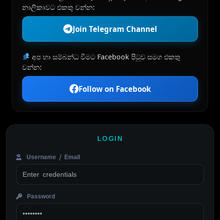
නාලිකාවට එකතු වන්න:
Join Telegram Channel
අප හා සම්බන්ධ වීමට Facebook පිටුව සමග එකතු
වන්න:
Follow on Facebook
LOGIN
Username / Email
Password