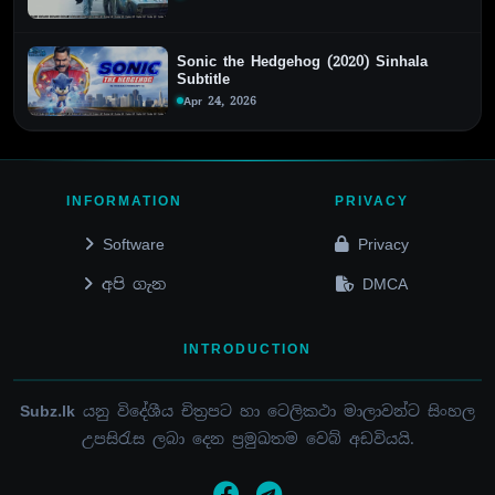
Sonic the Hedgehog (2020) Sinhala
Subtitle
Apr 24, 2026
INFORMATION
PRIVACY
Software
Privacy
අපි ගැන
DMCA
INTRODUCTION
Subz.lk
යනු විදේශීය චිත්‍රපට හා ටෙලිකථා මාලාවන්ට සිංහල
උපසිරැස ලබා දෙන ප්‍රමුඛතම වෙබ් අඩවියයි.