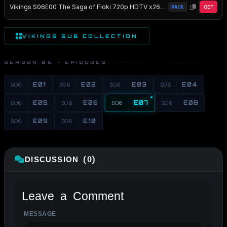
Vikings S06E00 The Saga of Floki 720p HDTV x264-CROOKS EZTV
PACK
GET
VIKINGS SUB COLLECTION
SEASON 06 · EPISODES
S06
E01
S06
E02
S06
E03
S06
E04
S06
E05
S06
E06
S06
E07
S06
E08
S06
E09
S06
E10
DISCUSSION (0)
Leave a Comment
MESSAGE
ALTERNATIVE: