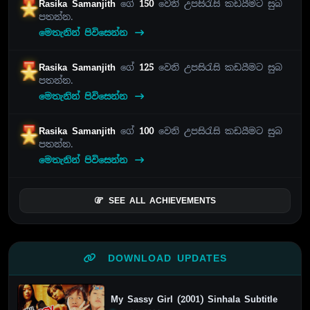
Rasika Samanjith
ගේ
150
වෙනි උපසිරැසි කඩයීමට සුබ
පතන්න.
මෙතැනින් පිවිසෙන්න
Rasika Samanjith
ගේ
125
වෙනි උපසිරැසි කඩයීමට සුබ
පතන්න.
මෙතැනින් පිවිසෙන්න
Rasika Samanjith
ගේ
100
වෙනි උපසිරැසි කඩයීමට සුබ
පතන්න.
මෙතැනින් පිවිසෙන්න
SEE ALL ACHIEVEMENTS
DOWNLOAD UPDATES
My Sassy Girl (2001) Sinhala Subtitle