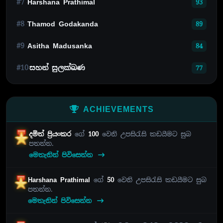
#7
Harshana Prathimal
93
#8
Thamod Godakanda
89
#9
Asitha Madusanka
84
#10
සහන් සුලක්ඛණ
77
ACHIEVEMENTS
දමිත් ප්‍රියංකර
ගේ
100
වෙනි උපසිරැසි කඩයීමට සුබ
පතන්න.
මෙතැනින් පිවිසෙන්න
Harshana Prathimal
ගේ
50
වෙනි උපසිරැසි කඩයීමට සුබ
පතන්න.
මෙතැනින් පිවිසෙන්න