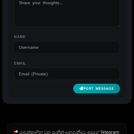
NAME
EMAIL
POST MESSAGE
යාවත්කාලීන වන සැනින් දැනගැනීමට අපගේ Telegram