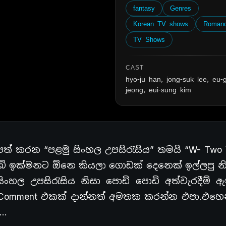
fantasy
Genres
Korean TV shows
Roman
TV Shows
CAST
hyo-ju han, jong-suk lee, eu-
jeong, eui-sung kim
් කරන “පළමු සිංහල උපසිරැසිය” තමයි “W- Two W
් ඉක්මනට ඕනෙ කියලා ගොඩක් දෙනෙක් ඉල්ලපු නි
ංහල උපසිරැසිය නිසා පොඩි පොඩි අත්වැරදීම් ඇ
omment එකක් දාන්නත් අමතක කරන්න එපා.එහෙන
ු…