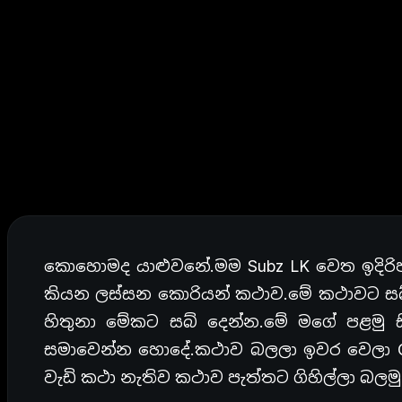
කොහොමද යාළුවනේ.මම Subz LK වෙත ඉදිරිපත
කියන ලස්සන කොරියන් කථාව.මේ කථාවට සබ
හිතුනා මේකට සබ් දෙන්න.මේ මගේ පළමු සි
සමාවෙන්න හොදේ.කථාව බලලා ඉවර වෙලා C
වැඩි කථා නැතිව කථාව පැත්තට ගිහිල්ලා බලම