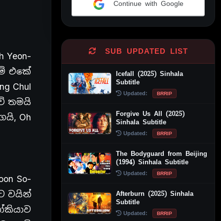
Continue with Google
Alternative:
SUB UPDATED LIST
h Yeon-
ම් එකේ
Icefall (2025) Sinhala
Subtitle
ng Chul
Updated:
BRRIP
ේ තමයි
Forgive Us All (2025)
ෙයි, Oh
Sinhala Subtitle
Updated:
BRRIP
The Bodyguard from Beijing
(1994) Sinhala Subtitle
Updated:
BRRIP
on So-
ට වයින්
Afterburn (2025) Sinhala
Subtitle
ෝකියාව
Updated:
BRRIP