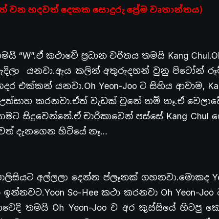
් වන හදවත් දෙකක සොදුරු ප්‍රේම වෘතාන්තය)
ි “W”.ඒ කථාවේ ප්‍රධාන චරිතය තමයි Kang Chul.O
ිලා යනවා.ඇය කලින් අතුරුදහන් වුනු පිටෝන් රූ
දර එක්කන් යනවා.Oh Yeon-Joo ට සිහිය ආවාම, Ka
ත්සාහ කරනවා.ඒත් වැඩක් වුනේ නම් නෑ.ඒ වෙලාව
 යාමට සිදුවෙන්නේ.ඒ චාරිකාවෙන් පස්සේ Kang Chul ග
රුවත් දැනගෙන හිටියේ නෑ…
ොලිසියට අල්ලලා දෙන්න ප්ලෑනක් ගහනවා.මොකද Yo
o ඉන්නවට.Yoon So-Hee කථා කරනවා Oh Yeon-Joo 
දි තමයි Oh Yeon-Joo ව අර කුස්සියේ හිටපු ක