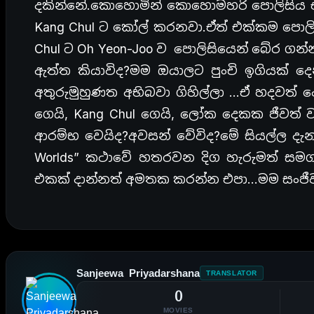
දකින්නේ.කොහොමින් කොහොමහරි පොලිසිය එ
Kang Chul ට කෝල් කරනවා.ඒත් එක්කම පොලි
Chul ට Oh Yeon-Joo ව පොලිසියෙන් බේර ගන්
ඇත්ත කියාවිද?මම ඔයාලට පුංචි ඉගියක් 
අතුරුමුහුණත අභිබවා ගිහිල්ලා …ඒ හදවත්
ගෙයි, Kang Chul ගෙයි, ලෝක දෙකක ජීවත්
ආරම්භ වෙයිද?අවසන් වේවිද?මේ සියල්ල දැන
Worlds” කථාවේ හතරවන දිග හැරුමත් සමග
එකක් දාන්නත් අමතක කරන්න එපා…මම සංජීව ප
Sanjeewa Priyadarshana
TRANSLATOR
0
MOVIES