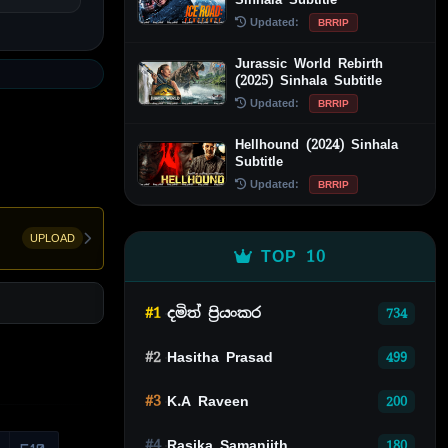
Updated:
BRRIP
Jurassic World Rebirth
(2025) Sinhala Subtitle
Updated:
BRRIP
Hellhound (2024) Sinhala
Subtitle
Updated:
BRRIP
UPLOAD
TOP 10
#1
දමිත් ප්‍රියංකර
734
#2
Hasitha Prasad
499
#3
K.A Raveen
200
#4
Rasika Samanjith
180