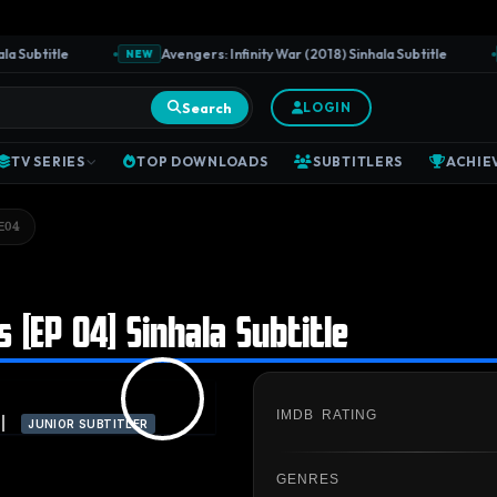
ubtitle
Avengers: Infinity War (2018) Sinhala Subtitle
NEW
NE
Search
LOGIN
TV SERIES
TOP DOWNLOADS
SUBTITLERS
ACHIE
E04
[EP 04] Sinhala Subtitle
IMDB RATING
|
JUNIOR SUBTITLER
GENRES