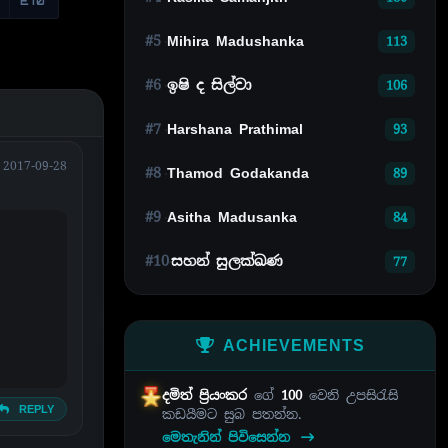
E10
#5
Mihira Madushanka
113
#6
ඉෂි ද සිල්වා
106
#7
Harshana Prathimal
93
2017-09-28
#8
Thamod Godakanda
89
#9
Asitha Madusanka
84
#10
සහන් සුලක්ඛණ
77
ACHIEVEMENTS
දමිත් ප්‍රියංකර
ගේ
100
වෙනි උපසිරැසි
REPLY
කඩයීමට සුබ පතන්න.
මෙතැනින් පිවිසෙන්න