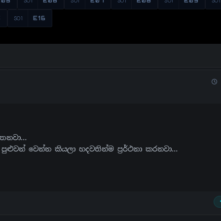
E05
S01
E06
S01
E07
S01
E08
S01
E09
S01
5
S01
E16
පතනවා…
ුළුවන් වෙන්න කියලා හදවතින්ම ප්‍රර්ථනා කරනවා…