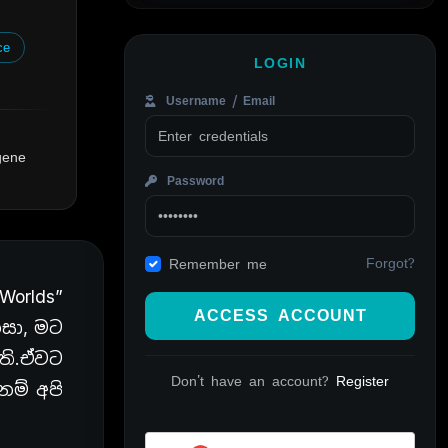
ce
LOGIN
Username / Email
gene
Password
Forgot?
Remember me
orlds”
ACCESS ACCOUNT
සා, මට
ති.ඒවට
Don't have an account?
Register
ම් අපි