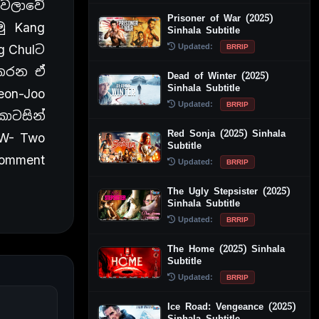
වෙලාවේ
Prisoner of War (2025)
ු Kang
Sinhala Subtitle
Updated:
BRRIP
g Chulට
 කරන ඒ
Dead of Winter (2025)
Sinhala Subtitle
on-Joo
Updated:
BRRIP
ොටසින්
Red Sonja (2025) Sinhala
W- Two
Subtitle
omment
Updated:
BRRIP
The Ugly Stepsister (2025)
Sinhala Subtitle
Updated:
BRRIP
The Home (2025) Sinhala
Subtitle
Updated:
BRRIP
Ice Road: Vengeance (2025)
Sinhala Subtitle