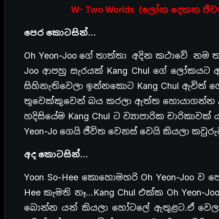
W- Two Worlds (ලෝක දෙකක ජීවත
පෙර කොටසින්…
Oh Yeon-Joo ගේ තාත්තා අදින කථාවේ නම තමය
Joo ආපහු සැරයක් Kang Chul ගේ ලෝකයට ඇද
සිහිනැතිවෙලා ඉන්නකොට Kang Chul ඇවිත් ගෙ
තුවෙක්කුවෙන් බය කරලා ඇත්ත හොයාගන්න උ
හදිසියේම Kang Chul ට ව්‍යාපාරික චාරිකාවක්
Yeon-Jo ගෙයි ජීවිත වෙනස් වෙයි කියලා කවු
අද කොටසින්…
Yoon So-Hee කොහොමහරි Oh Yeon-Joo ව ප
Hee කැමති නෑ…Kang Chul එක්ක Oh Yeon-Jo
බොන්න යන් කියලා හෝටලේ ඇතුළට.ඒ වෙලාවෙ