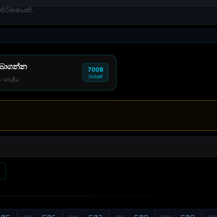
නිර්මාණයකි.
 බාගන්න
7008
වාරයක්
් සබැඳිය