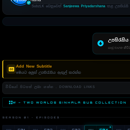
SubzLK වෙනුවෙන්
Sanjeewa Priyadarshana
කළ උපසිරැසි 
උපසිරැසිය
සෘජු බාගත කිරීම
Add New Subtitle
මෙයට අලුත් උපසිරැසිය ඇතුල් කරන්න
වීඩියෝ පිටපත් ලබා ගන්න . DOWNLOAD LINKS
W – TWO WORLDS SINHALA SUB COLLECTION
SEASON 01 · EPISODES