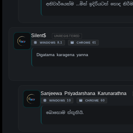
අනිවාර්යෙන්ම …මින් ඉදිරියටත් හොද න
Silent$
UNREGISTERED
WINDOWS 8.1
CHROME 61
Digatama karagena yanna
Sanjeewa Priyadarshana Karunarathna
WINDOWS 10
CHROME 60
බොහොම ස්තූතියි.