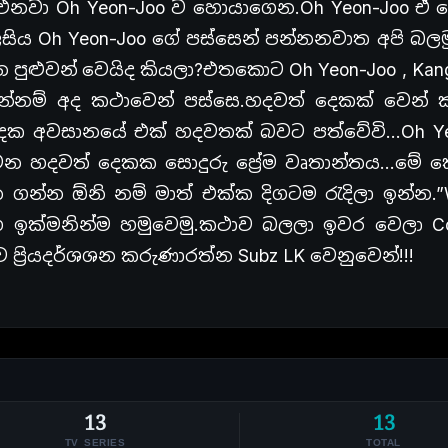
නවා Oh Yeon-Joo ව හොයාගෙන.Oh Yeon-Joo ඒ 
සිය Oh Yeon-Joo ගේ පස්සෙන් පන්නනවාත අපි බලම
න පුළුවන් වෙයිද කියලා?එතකොට Oh Yeon-Joo , Kan
දෙන්නම් අද කථාවෙන් පස්සෙ.හදවත් දෙකක් වෙන්
 දෙක අවසානයේ එක් හදවතක් බවට පත්වේවි…Oh Ye
 වන හදවත් දෙකක සොදුරු ප්‍රේම වෘතාන්තය…මේ ක
 ගන්න ඕනි නම් මාත් එක්ක දිගටම රැදිලා ඉන්න.”
 ඉක්මනින්ම හමුවෙමු.කථාව බලලා ඉවර වෙලා C
්‍රියදර්ශශන කරුණාරත්න Subz LK වෙනුවෙන්!!!
13
13
TV SERIES
TOTAL