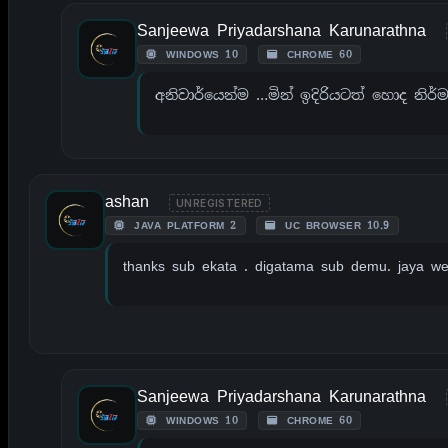
Sanjeewa Priyadarshana Karunarathna
WINDOWS 10
CHROME 60
අනිවාර්යෙන්ම …මින් ඉදිරියටත් හොද න
ashan
UNREGISTERED
JAVA PLATFORM 2
UC BROWSER 10.9
thanks sub ekata . digatama sub demu. jaya w
Sanjeewa Priyadarshana Karunarathna
WINDOWS 10
CHROME 60