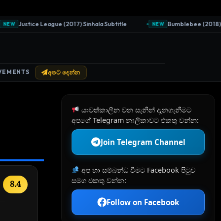
Justice League (2017) Sinhala Subtitle
Bumblebee (2018) Sinha
W
NEW
VEMENTS
අපට දෙන්න
යාවත්කාලීන වන සැනින් දැනගැනීමට
අපගේ Telegram නාලිකාවට එකතු වන්න:
Join Telegram Channel
අප හා සම්බන්ධ වීමට Facebook පිටුව
සමග එකතු වන්න:
8.4
Follow on Facebook