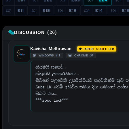
S01
E01
S01
E02
S01
E03
S01
E04
S01
S01
E11
S01
E12
S01
E13
S01
E14
S01
E1
DISCUSSION (26)
Kavisha Methruwan
EXPERT SUBTITLER
WINDOWS 8.1
CHROME 60
නියමයි සහෝ…
ස්තුතියි උපසිරැසියට…
ඔබගේ පලවෙනි උපසිරැසියට හදවතින්ම සුබ 
Subz LK වෙබ් අඩවිය සමග දිග ගමනක් යන්න ප
ඔබට ජය…
***Good Luck***