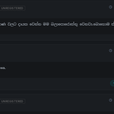
UNREGISTERED
ිර්මාණ වලට දායක වෙන්න මම බලාපොරොත්තු වෙනවා.බොහොම ස්ත
ewa.
UNREGISTERED