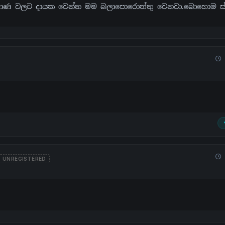
ිර්මාණ වලට දායක වෙන්න මම බලාපොරොත්තු වෙනවා.බොහොම ස්ත
UNREGISTERED