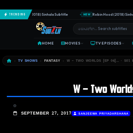
he Predator (2018) Sinhala Subtitle
Robin Hood (2018) Sinhala S
Trending
NEW
HOME
MOVIES
TV EPISODES
TV SHOWS
FANTASY
W – TWO WORLDS [EP 04]… · S01 
W – Two Worlds 
SEPTEMBER 27, 2017
SANJEEWA PRIYADARSHANA