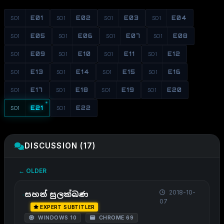
S01
E01
S01
E02
S01
E03
S01
E04
S01
E05
S01
E06
S01
E07
S01
E08
S01
E09
S01
E10
S01
E11
S01
E12
S01
E13
S01
E14
S01
E15
S01
E16
S01
E17
S01
E18
S01
E19
S01
E20
S01
E21
S01
E22
DISCUSSION (17)
← OLDER
2018-10-
සහන් සුලක්ඛණ
07
EXPERT SUBTITLER
WINDOWS 10
CHROME 69