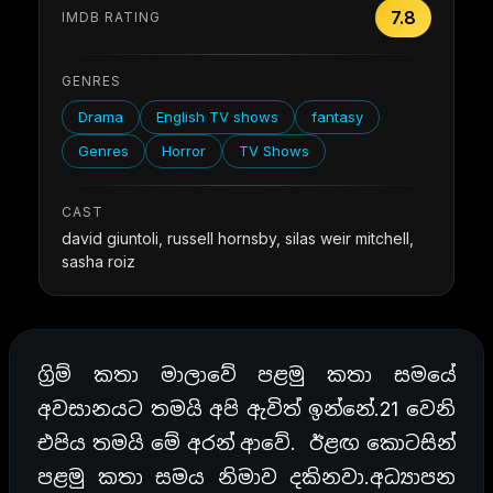
7.8
IMDB RATING
GENRES
Drama
English TV shows
fantasy
Genres
Horror
TV Shows
CAST
david giuntoli, russell hornsby, silas weir mitchell,
sasha roiz
ග්‍රිම් කතා මාලාවේ පළමු කතා සමයේ
අවසානයට තමයි අපි ඇවිත් ඉන්නේ.21 වෙනි
එපිය තමයි මේ අරන් ආවේ. ඊළඟ කොටසින්
පළමු කතා සමය නිමාව දකිනවා.අධ්‍යාපන