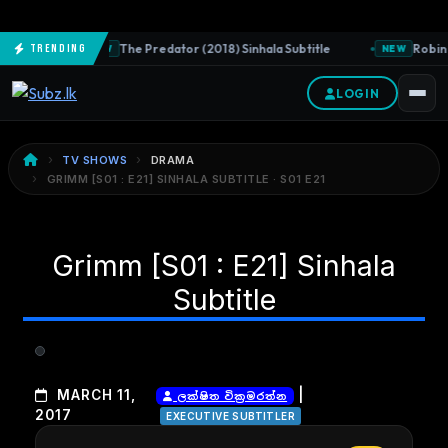
The Predator (2018) Sinhala Subtitle
Robin 
Trending
NEW
NEW
LOGIN
TV SHOWS
DRAMA
GRIMM [S01 : E21] SINHALA SUBTITLE · S01 E21
Grimm [S01 : E21] Sinhala
Subtitle
|
MARCH 11,
ලක්ෂිත වික්‍රමරත්න
2017
EXECUTIVE SUBTITLER