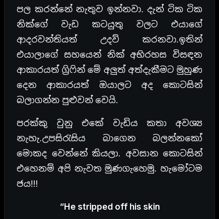
පල කරන්නේ නැතුව ඉන්නවා. දැන් ටික ටික
නික්ගේ වැඩ කටයුතු වලට එයාගේ
ආදරවන්තියත් උදව් කරනවා.ඉතින්
එයාලාගේ සහයෙන් නික් අභිරහස විසඳන
ආකාරයත් ග්‍රිෆින් මේ අලුත් අත්දැකීමට මුහුණ
දෙන ආකාරයත් ඔයාලට අද කොටසින්
බලාගන්න පුළුවන් වෙයි.
පරක්කු වුනු එකේ වැඩිය කතා අවශ්‍ය
නැහැ.උපසිරැසිය බාගෙන බලන්නකෝ
මොකද වෙන්නේ කියලා. අවසාන කොටසින්
එහෙනම් අපි නැවත මුණගැහෙමු. හැමෝටම
ජය!!!
“He stripped off his skin