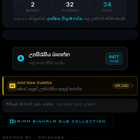
2
32
34
MOVIES
TV SERIES
TOTAL
SubzLK වෙනුවෙන්
ලක්ෂිත වික්‍රමරත්න
කළ උපසිරැසි නිර්මාණයකි.
උපසිරැසිය බාගන්න
6477
වාරයක්
සෘජු බාගත කිරීම් සබැඳිය
Add New Subtitle
UPLOAD
මෙයට අලුත් උපසිරැසිය ඇතුල් කරන්න
වීඩියෝ පිටපත් ලබා ගන්න . DOWNLOAD LINKS
GRIMM SINHALA SUB COLLECTION
SEASON 01 · EPISODES