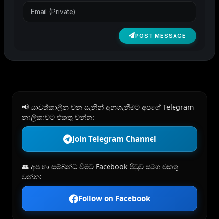
POST MESSAGE
📢 යාවත්කාලීන වන සැනින් දැනගැනීමට අපගේ Telegram
නාලිකාවට එකතු වන්න:
Join Telegram Channel
👥 අප හා සම්බන්ධ වීමට Facebook පිටුව සමග එකතු
වන්න:
Follow on Facebook