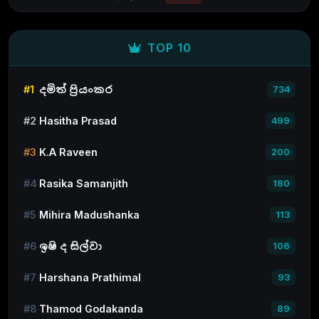
TOP 10
#1
දමිත් ප්‍රියංකර
734
#2
Hasitha Prasad
499
#3
K.A Raveen
200
#4
Rasika Samanjith
180
#5
Mihira Madushanka
113
#6
ඉෂි ද සිල්වා
106
#7
Harshana Prathimal
93
#8
Thamod Godakanda
89