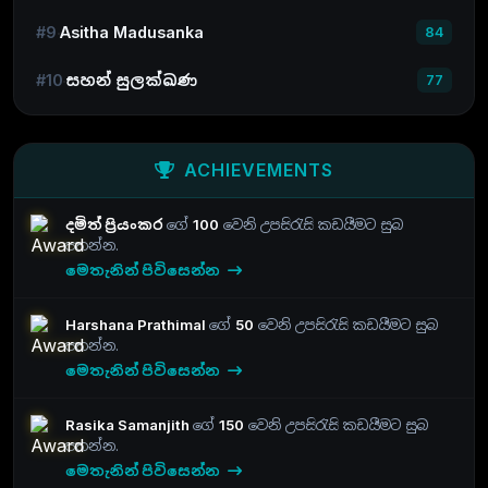
#9
Asitha Madusanka
84
#10
සහන් සුලක්ඛණ
77
ACHIEVEMENTS
දමිත් ප්‍රියංකර
ගේ
100
වෙනි උපසිරැසි කඩයීමට සුබ
පතන්න.
මෙතැනින් පිවිසෙන්න
Harshana Prathimal
ගේ
50
වෙනි උපසිරැසි කඩයීමට සුබ
පතන්න.
මෙතැනින් පිවිසෙන්න
Rasika Samanjith
ගේ
150
වෙනි උපසිරැසි කඩයීමට සුබ
පතන්න.
මෙතැනින් පිවිසෙන්න