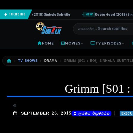
The Predator (2018) Sinhala Subtitle
Robin Hood (2018) Sinhala
Trending
NEW
HOME
MOVIES
TV EPISODES
TV SHOWS
DRAMA
GRIMM [S01 : E06] SINHALA SUBTITLE
Grimm [S01 : 
|
SEPTEMBER 26, 2015
ලක්ෂිත වික්‍රමරත්න
EXECU