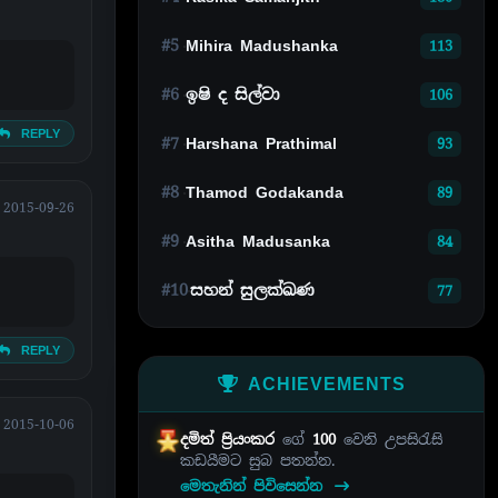
#5
Mihira Madushanka
113
#6
ඉෂි ද සිල්වා
106
REPLY
#7
Harshana Prathimal
93
#8
Thamod Godakanda
89
2015-09-26
#9
Asitha Madusanka
84
#10
සහන් සුලක්ඛණ
77
REPLY
ACHIEVEMENTS
2015-10-06
දමිත් ප්‍රියංකර
ගේ
100
වෙනි උපසිරැසි
කඩයීමට සුබ පතන්න.
මෙතැනින් පිවිසෙන්න