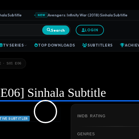
 Subtitle
Avengers: Infinity War (2018) Sinhala Subtitle
NEW
Search
LOGIN
TV SERIES
TOP DOWNLOADS
SUBTITLERS
ACHIE
 · S01 E06
E06] Sinhala Subtitle
IMDB RATING
TIVE SUBTITLER
GENRES