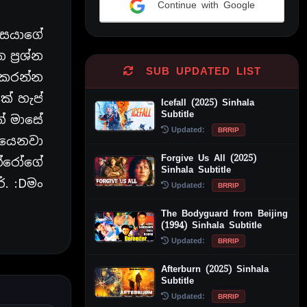
Continue with Google
Alternative:
්සයාගේ
ප්‍රශ්න
SUB UPDATED LIST
 කරන්න
් හැප්
Icefall (2025) Sinhala
Subtitle
් මාසේ
Updated:
BRRIP
ියෙනවා
Forgive Us All (2025)
න්රෝගේ
Sinhala Subtitle
ේ. :Dමං
Updated:
BRRIP
The Bodyguard from Beijing
(1994) Sinhala Subtitle
Updated:
BRRIP
Afterburn (2025) Sinhala
Subtitle
Updated:
BRRIP