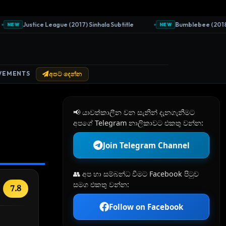
Justice League (2017) Sinhala Subtitle
Bumblebee (2018) Sin
NEW
NEW
VEMENTS
අපට දෙන්න
📢 යාවත්කාලීන වන සැනින් දැනගැනීමට
අපගේ Telegram නාලිකාවට එකතු වන්න:
Join Telegram Channel
👥 අප හා සම්බන්ධ වීමට Facebook පිටුව
සමග එකතු වන්න:
7.8
Follow on Facebook