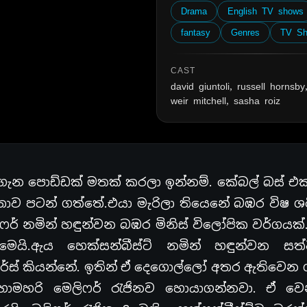
Drama
English TV shows
fantasy
Genres
TV S
CAST
david giuntoli, russell hornsby,
weir mitchell, sasha roiz
ැන පොඩ්ඩක් මතක් කරලා ඉන්නම්. කේබල් බස් 
තාව පටන් ගත්තේ.එයා මැරිලා තියෙනේ බඹර විෂ ශ
 නමින් හඳුන්වන බඹර මිනිස් විලෝපික වර්ගයක්.
ෙයි.ඇය හෙක්සන්බීස්ට් නමින් හඳුන්වන සත්
ිෆර්ස් කියන්නේ. ඉතින් ඒ දෙගොල්ලෝ අතර ඇතිවෙන 
ොහොමහරි මෙලිෆර් රැජිනව හොයාගන්නවා. ඒ 