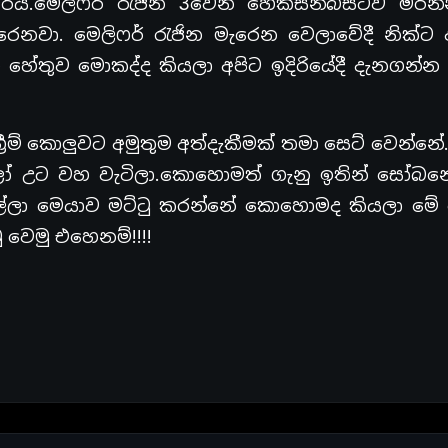
ි.මෙලිෆර් රැජින 3වෙනි හෙක්සන්බීස්ට්ව මරන්න
ෙනවා. මෙලිෆර් රැජින මැරෙන වෙලාවේදී නික්ට 
ේතුව මොකද්ද කියලා අපිට ඉදිරියේදී දැනගන්න ප
ම් කොලුවට අමුතුම අත්දැකීමක් තමා සෙට් වෙන්න
ෝ උට වහ වැටිලා.කොහොමත් ගැනු ඉතින් සෝබ
් කොල්ලා මෙයාව මට්ටු කරන්නේ කොහොමද කියලා ම
වෙමු එහෙනම්!!!!