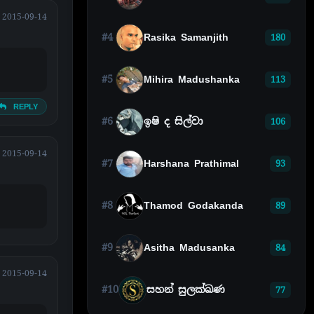
2015-09-14
#4
Rasika Samanjith
180
#5
Mihira Madushanka
113
REPLY
#6
ඉෂි ද සිල්වා
106
2015-09-14
#7
Harshana Prathimal
93
#8
Thamod Godakanda
89
#9
Asitha Madusanka
84
2015-09-14
#10
සහන් සුලක්ඛණ
77