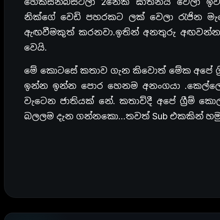
හෙක්සන්බීස්ට්ලා 2නෙක් ඝාතනය වෙලා ඉවරය
නික්ගේ වෙඩි පහරකට ලක් වෙලා රැජින මැර
ඇඟවීමකුත් කරනවා.ඉතින් අනතුරු අඟවන්න හ
වෙයි.
මේ කොටසේ කතාව ගැන කිවොත් මේක අපේ ග්‍රී
ඉන්න ඉන්න පොර හෙනම අනංගයා .කෙල්ල
වැටෙන ජාතියක් නේ. කතාව්දී අපේ ග්‍රීම
බලලම දැන ගන්නකො…තවත් Sub එකකින් හමු 