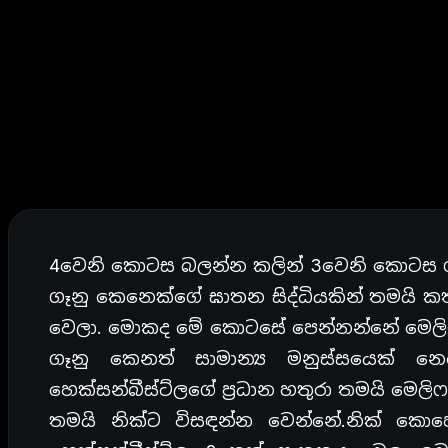
4වෙනි කොටස බලන්න කලින් 3වෙනි කොටස ග
ගෑනු කෙනෙක්ගේ ඝාතන සිද්ධියකින් තමයි ක
වෙලා. මොකද මේ කොටසේ පෙන්නන්නේ මෙලිෆර්
ගෑනු කෙනත් සාමාන්‍ය මනුස්සයෙක් නෙම
හෙක්සන්බීස්ට්ලගේ ප්‍රධාන හතුරා තමයි මෙල
තමයි නික්ට විසඳන්න වෙන්නේ.නික් ක