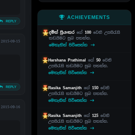
ACHIEVEMENTS
REPLY
දමිත් ප්‍රියංකර
ගේ
100
වෙනි උපසිරැසි
කඩයීමට සුබ පතන්න.
2015-09-15
මෙතැනින් පිවිසෙන්න
Harshana Prathimal
ගේ
50
වෙනි
උපසිරැසි කඩයීමට සුබ පතන්න.
මෙතැනින් පිවිසෙන්න
REPLY
Rasika Samanjith
ගේ
150
වෙනි
උපසිරැසි කඩයීමට සුබ පතන්න.
මෙතැනින් පිවිසෙන්න
2015-09-16
Rasika Samanjith
ගේ
125
වෙනි
උපසිරැසි කඩයීමට සුබ පතන්න.
මෙතැනින් පිවිසෙන්න