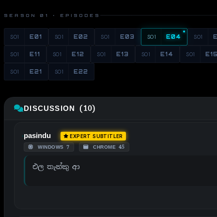
SEASON 01 · EPISODES
S01
E01
S01
E02
S01
E03
S01
E04
S01
S01
E11
S01
E12
S01
E13
S01
E14
S01
E1
S01
E21
S01
E22
DISCUSSION (10)
pasindu
EXPERT SUBTITLER
WINDOWS 7
CHROME 45
එල තැන්කු ආ