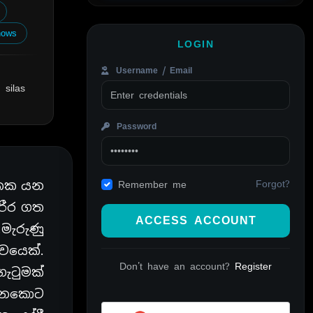
hows
LOGIN
Username / Email
 silas
Password
Forgot?
එකක යන
Remember me
රීර ගත
ACCESS ACCOUNT
මැරුණු
වයෙක්.
Don't have an account?
Register
ගැටුමක්
වෙනකොට