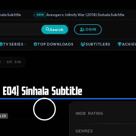
Subtitle
Avengers: Infinity War (2018) Sinhala Subtitle
NEW
N
Search
LOGIN
TV SERIES
TOP DOWNLOADS
SUBTITLERS
ACHIE
 · S01 E04
 E04] Sinhala Subtitle
IMDB RATING
LER
GENRES