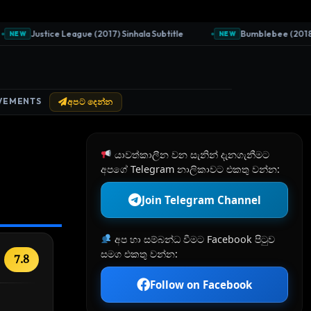
Justice League (2017) Sinhala Subtitle
Bumblebee (2018) Sin
EW
NEW
VEMENTS
අපට දෙන්න
යාවත්කාලීන වන සැනින් දැනගැනීමට
අපගේ Telegram නාලිකාවට එකතු වන්න:
Join Telegram Channel
අප හා සම්බන්ධ වීමට Facebook පිටුව
සමග එකතු වන්න:
7.8
Follow on Facebook