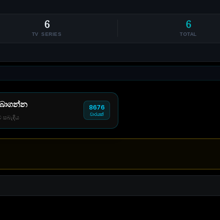
6
6
TV SERIES
TOTAL
 බාගන්න
8676
වාරයක්
් සබැඳිය