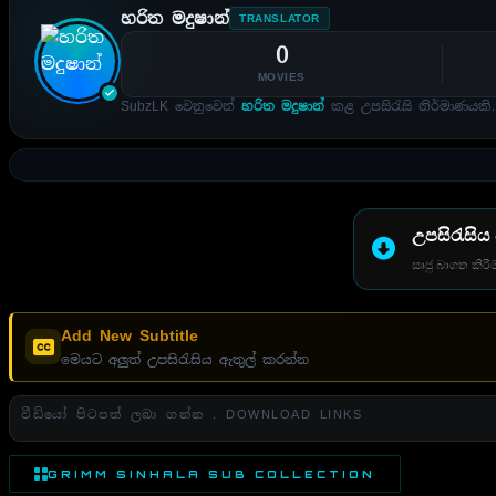
හරිත මදුෂාන්
TRANSLATOR
0
MOVIES
SubzLK වෙනුවෙන්
හරිත මදුෂාන්
කළ උපසිරැසි නිර්මාණයකි.
උපසිරැසිය
සෘජු බාගත කිරීම
Add New Subtitle
මෙයට අලුත් උපසිරැසිය ඇතුල් කරන්න
වීඩියෝ පිටපත් ලබා ගන්න . DOWNLOAD LINKS
GRIMM SINHALA SUB COLLECTION