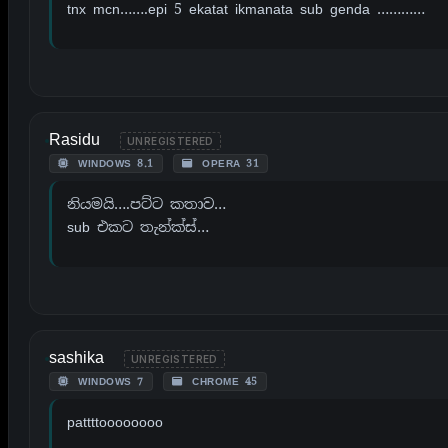
tnx mcn…….epi 5 ekatat ikmanata sub genda …………
Rasidu
UNREGISTERED
WINDOWS 8.1
OPERA 31
නියමයි….පට්ට කතාව…
sub එකට තැන්ක්ස්…
sashika
UNREGISTERED
WINDOWS 7
CHROME 45
pattttoooooooo