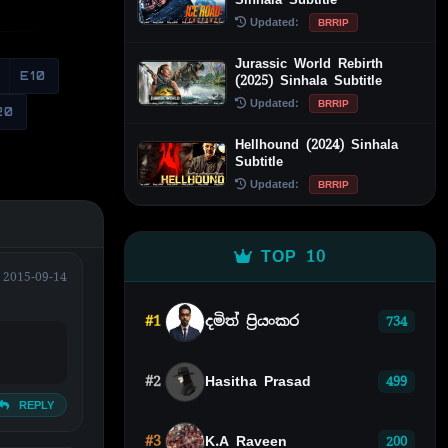
Updated:
BRRIP
Jurassic World Rebirth
E10
(2025) Sinhala Subtitle
Updated:
BRRIP
20
Hellhound (2024) Sinhala
Subtitle
Updated:
BRRIP
TOP 10
2015-09-14
#1
දමිත් ප්‍රියංකර
734
#2
Hasitha Prasad
499
REPLY
#3
K.A Raveen
200