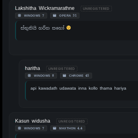
Lakshitha Wickramarathne
UNREGISTERED
WINDOWS 7
OPERA 31
ස්තුතියි හරිත සහෝ
haritha
UNREGISTERED
WINDOWS 8
CHROME 45
api kawadath udawata inna kollo thama hariya
Kasun widusha
UNREGISTERED
WINDOWS 7
MAXTHON 4.4