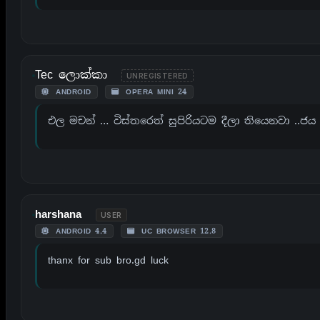
Tec ලොක්කා
UNREGISTERED
ANDROID
OPERA MINI 24
එල මචන් … විස්තරෙත් සුපිරියටම දීලා තියෙනවා ..ජය
harshana
USER
ANDROID 4.4
UC BROWSER 12.8
thanx for sub bro.gd luck