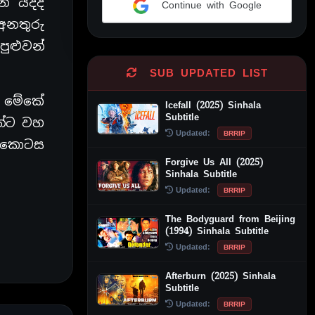
 යද්දී
Continue with Google
අනතුරු
Alternative:
ුළුවන්
SUB UPDATED LIST
ේ. මේකේ
Icefall (2025) Sinhala
Subtitle
නේට වහ
Updated:
BRRIP
ේ කොටස
Forgive Us All (2025)
Sinhala Subtitle
Updated:
BRRIP
The Bodyguard from Beijing
(1994) Sinhala Subtitle
Updated:
BRRIP
Afterburn (2025) Sinhala
Subtitle
Updated:
BRRIP