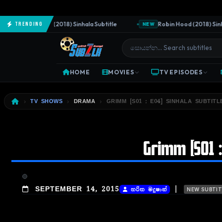
The Predator (2018) Sinhala Subtitle
Robin Hood (2018) Sinhala 
Trending
NEW
HOME
MOVIES
TV EPISODES
TV SHOWS
DRAMA
GRIMM [S01 : E04] SINHALA SUBTITLE
Grimm [S01 :
|
SEPTEMBER 14, 2015
හරිත මදුෂාන්
NEW SUBTIT