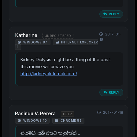
REPLY
2017-01-
Katherine
UNREGISTERED
18
WINDOWS 8.1
INTERNET EXPLORER
11
Kidney Dialysis might be a thing of the past:
this movie will amaze you
http://kidneyok.tumblr.com/
REPLY
2017-01-18
Rasindu V. Perera
USER
WINDOWS 10
CHROME 55
නියමයි..සබ් එකට තැන්ක්ස්…