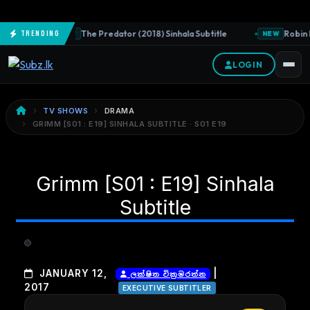
The Predator (2018) Sinhala Subtitle
Robin H
Trending
NEW
NEW
LOGIN
TV SHOWS
DRAMA
GRIMM [S01 : E19] SINHALA SUBTITLE · S01 E19
Grimm [S01 : E19] Sinhala
Subtitle
|
JANUARY 12,
ලක්ෂිත වික්‍රමරත්න
2017
EXECUTIVE SUBTITLER