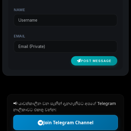
NAME
EMAIL
POST MESSAGE
📢 යාවත්කාලීන වන සැනින් දැනගැනීමට අපගේ Telegram
නාලිකාවට එකතු වන්න:
Join Telegram Channel