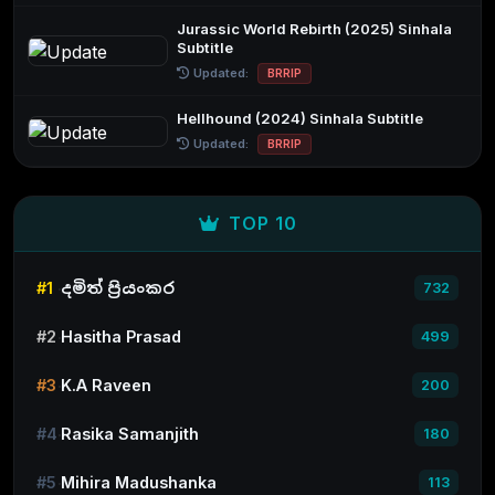
Jurassic World Rebirth (2025) Sinhala
Subtitle
Updated:
BRRIP
Hellhound (2024) Sinhala Subtitle
Updated:
BRRIP
TOP 10
#1
දමිත් ප්‍රියංකර
732
#2
Hasitha Prasad
499
#3
K.A Raveen
200
#4
Rasika Samanjith
180
#5
Mihira Madushanka
113