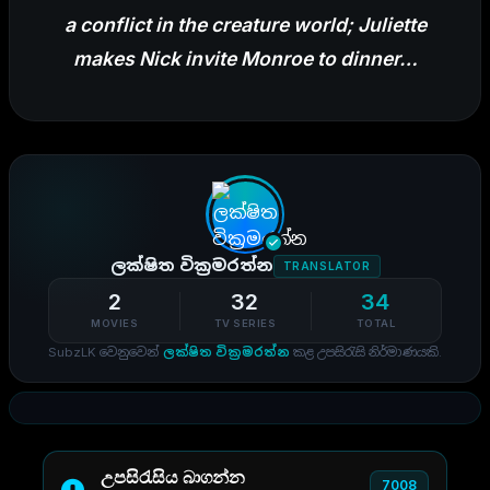
a conflict in the creature world; Juliette
makes Nick invite Monroe to dinner…
ලක්ෂිත වික්‍රමරත්න
TRANSLATOR
2
32
34
MOVIES
TV SERIES
TOTAL
SubzLK වෙනුවෙන්
ලක්ෂිත වික්‍රමරත්න
කළ උපසිරැසි නිර්මාණයකි.
උපසිරැසිය බාගන්න
7008