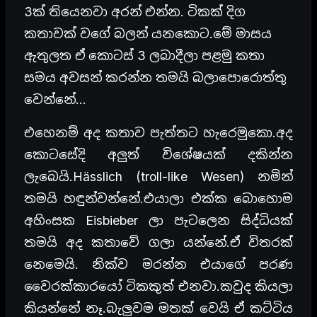
3ක් තියෙනවා අරන් එන්න. ටිකක් දිග
කතාවක් වගේ බලන් යනකොට.මේ මාසය
ඇතුලත ඒ කොටස් 3 ලබාදීලා පළමු කතා
සමය අවසන් කරන්න තමයි බලාපොරොත්තු
වෙන්නේ…
එහෙනම් අද කතාව පැත්තට හැරෙමුකො.අද
කොටසේදි අලුත් විශේෂයක් දකින්න
ලැබෙයි.Hässlich (troll-like Wesen) නමින්
තමයි හඳුන්වන්නේ.එයාලා එක්ක බොහොම
අහිංසක Eisbieber ලා පැටලෙන සිද්ධියක්
තමයි අද කතාවේ ගලා යන්නේ.ඒ විතරක්
නෙමෙයි. නික්ව මරන්න එයාගේ පරණ
වෛරක්කාරයෝ ටිකකුත් එනවා.කවුද කියලා
කියන්නේ නෑ.බැලුවම මතක් වෙයි ඒ කට්ටිය