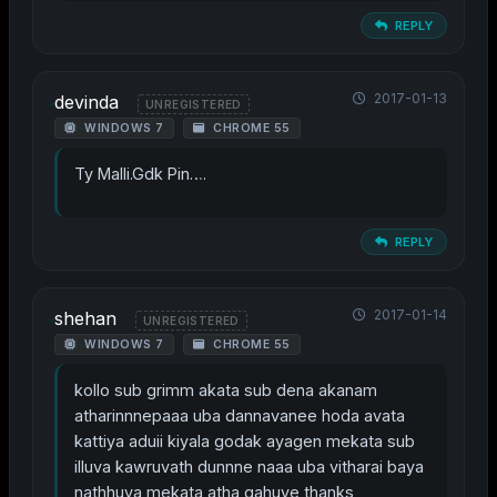
REPLY
2017-01-13
devinda
UNREGISTERED
WINDOWS 7
CHROME 55
Ty Malli.Gdk Pin….
REPLY
2017-01-14
shehan
UNREGISTERED
WINDOWS 7
CHROME 55
kollo sub grimm akata sub dena akanam
atharinnnepaaa uba dannavanee hoda avata
kattiya aduii kiyala godak ayagen mekata sub
illuva kawruvath dunnne naaa uba vitharai baya
nathhuva mekata atha gahuve thanks