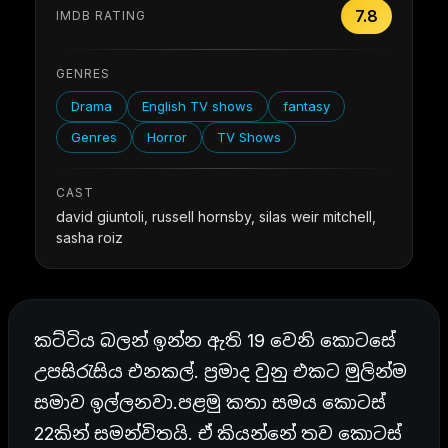
7.8
IMDB RATING
GENRES
Drama
English TV shows
fantasy
Genres
Horror
TV Shows
CAST
david giuntoli, russell hornsby, silas weir mitchell,
sasha roiz
කට්ටිය බලන් ඉන්න ඇති 19 වෙනි කොටසේ
උපසිරැසිය එනකල්. ප්‍රමාද වුනු එකට මුලින්ම
සමාව ඉල්ලනවා.පළමු කතා සමය කොටස්
22කින් සමන්විතයි. ඒ කියන්නේ තව කොටස්