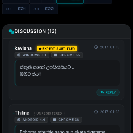
S01
E21
S01
E22
DISCUSSION (13)
2017-01-13
kavisha
EXPERT SUBTITLER
WINDOWS 8.1
CHROME 55
ස්තුති සහෝ උපසිරැසියට…
ඔබට ජය!!!
REPLY
2017-01-13
Thilina
UNREGISTERED
ANDROID 4.4
CHROME 36
Bohoma sthuthie saho sub ekata.digatama