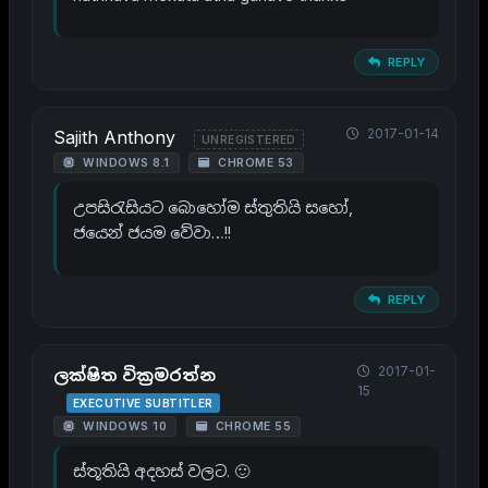
REPLY
2017-01-14
Sajith Anthony
UNREGISTERED
WINDOWS 8.1
CHROME 53
උපසිරැසියට බොහෝම ස්තුතියි සහෝ,
ජයෙන් ජයම වේවා…!!
REPLY
2017-01-
ලක්ෂිත වික්‍රමරත්න
15
EXECUTIVE SUBTITLER
WINDOWS 10
CHROME 55
ස්තූතියි අදහස් වලට. 🙂