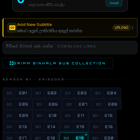
වාරයක්
සෘජු බාගත කිරීම් සබැඳිය
Add New Subtitle
UPLOAD
මෙයට අලුත් උපසිරැසිය ඇතුල් කරන්න
වීඩියෝ පිටපත් ලබා ගන්න . DOWNLOAD LINKS
GRIMM SINHALA SUB COLLECTION
SEASON 01 · EPISODES
S01
E01
S01
E02
S01
E03
S01
E04
S01
E05
S01
E06
S01
E07
S01
E08
S01
E09
S01
E10
S01
E11
S01
E12
S01
E13
S01
E14
S01
E15
S01
E16
S01
E17
S01
E18
S01
E19
S01
E20