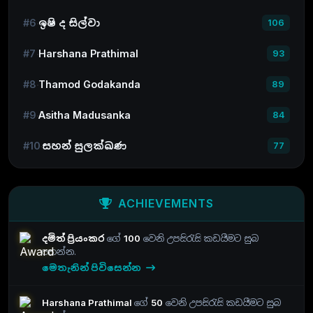
#6
ඉෂි ද සිල්වා
106
#7
Harshana Prathimal
93
#8
Thamod Godakanda
89
#9
Asitha Madusanka
84
#10
සහන් සුලක්ඛණ
77
ACHIEVEMENTS
දමිත් ප්‍රියංකර
ගේ
100
වෙනි උපසිරැසි කඩයීමට සුබ
පතන්න.
මෙතැනින් පිවිසෙන්න
Harshana Prathimal
ගේ
50
වෙනි උපසිරැසි කඩයීමට සුබ