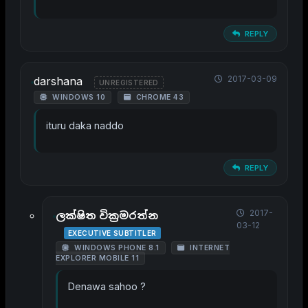
REPLY
2017-03-09
darshana
UNREGISTERED
WINDOWS 10
CHROME 43
ituru daka naddo
REPLY
2017-
ලක්ෂිත වික්‍රමරත්න
03-12
EXECUTIVE SUBTITLER
WINDOWS PHONE 8.1
INTERNET
EXPLORER MOBILE 11
Denawa sahoo ?