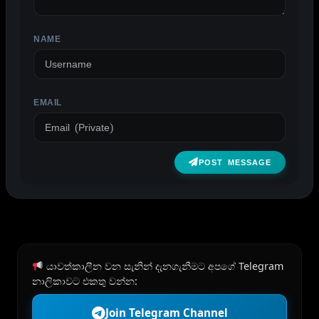
NAME
EMAIL
POST MESSAGE
යාවත්කාලීන වන සැනින් දැනගැනීමට අපගේ Telegram
නාලිකාවට එකතු වන්න:
Join Telegram Channel