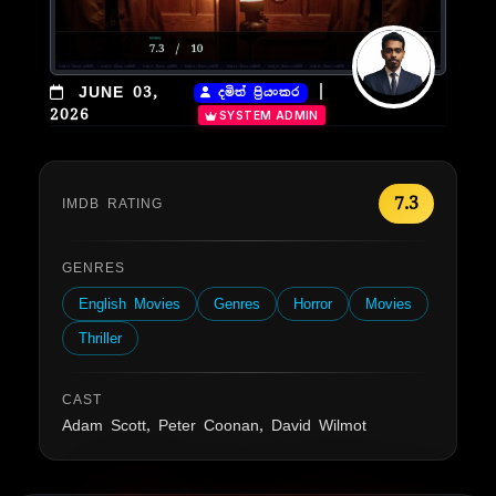
|
JUNE 03,
දමිත් ප්‍රියංකර
2026
SYSTEM ADMIN
7.3
IMDB RATING
GENRES
English Movies
Genres
Horror
Movies
Thriller
CAST
Adam Scott, Peter Coonan, David Wilmot