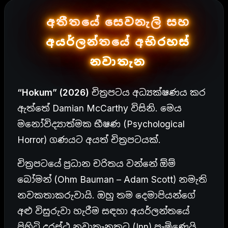
අතීතයේ සෙවනැලි සහ
අයර්ලන්තයේ අභිරහස්
නවාතැන
“Hokum” (2026)
චිත්‍රපටය අධ්‍යක්ෂණය කර
ඇත්තේ Damian McCarthy විසිනි.
මෙය
මනෝවිද්‍යාත්මක භීෂණ (Psychological
Horror) ගණයට අයත් චිත්‍රපටයක්.
චිත්‍රපටයේ ප්‍රධාන චරිතය වන්නේ ඕම්
බෝමන් (Ohm Bauman – Adam Scott) නමැති
නවකතාකරුවායි.
ඔහු තම දෙමාපියන්ගේ
අළු විසුරුවා හැරීම සඳහා අයර්ලන්තයේ
පිහිටි දුරස්ථ නවාතැනකට (Inn) පැමිණෙයි.