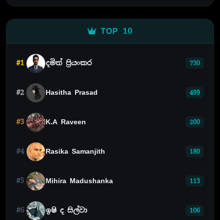
TOP 10
#1
දමිත් ප්‍රියංකර
730
#2
Hasitha Prasad
499
#3
K.A Raveen
200
#4
Rasika Samanjith
180
#5
Mihira Madushanka
113
#6
ඉෂි ද සිල්වා
106