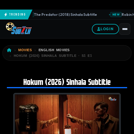
The Predator (2018) Sinhala Subtitle
Robin H
Trending
NEW
NEW
LOGIN
MOVIES
ENGLISH MOVIES
HOKUM (2026) SINHALA SUBTITLE · S1 E1
Hokum (2026) Sinhala Subtitle