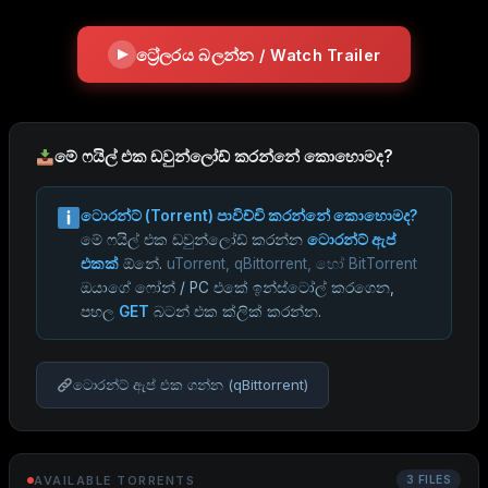
ට්‍රේලරය බලන්න / Watch Trailer
මේ ෆයිල් එක ඩවුන්ලෝඩ් කරන්නේ කොහොමද?
ටොරන්ට් (Torrent) පාවිච්චි කරන්නේ කොහොමද?
මේ ෆයිල් එක ඩවුන්ලෝඩ් කරන්න
ටොරන්ට් ඇප්
එකක්
ඕනේ.
uTorrent, qBittorrent, හෝ BitTorrent
ඔයාගේ ෆෝන් / PC එකේ ඉන්ස්ටෝල් කරගෙන,
පහල
GET
බටන් එක ක්ලික් කරන්න.
ටොරන්ට් ඇප් එක ගන්න (qBittorrent)
AVAILABLE TORRENTS
3 FILES