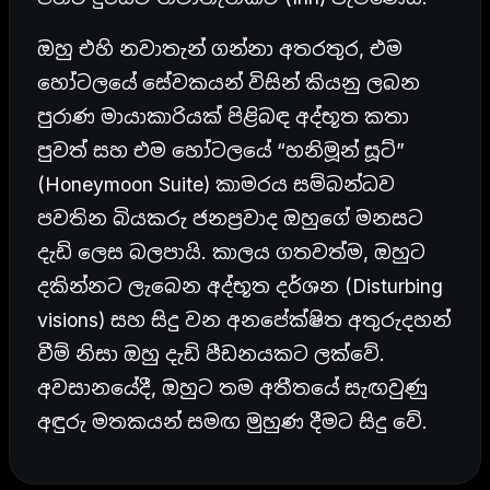
ඔහු එහි නවාතැන් ගන්නා අතරතුර, එම
හෝටලයේ සේවකයන් විසින් කියනු ලබන
පුරාණ මායාකාරියක් පිළිබඳ අද්භූත කතා
පුවත් සහ එම හෝටලයේ “හනිමූන් සූට්”
(Honeymoon Suite) කාමරය සම්බන්ධව
පවතින බියකරු ජනප්‍රවාද ඔහුගේ මනසට
දැඩි ලෙස බලපායි.
කාලය ගතවත්ම, ඔහුට
දකින්නට ලැබෙන අද්භූත දර්ශන (Disturbing
visions) සහ සිදු වන අනපේක්ෂිත අතුරුදහන්
වීම් නිසා ඔහු දැඩි පීඩනයකට ලක්වේ.
අවසානයේදී, ඔහුට තම අතීතයේ සැඟවුණු
අඳුරු මතකයන් සමඟ මුහුණ දීමට සිදු වේ.