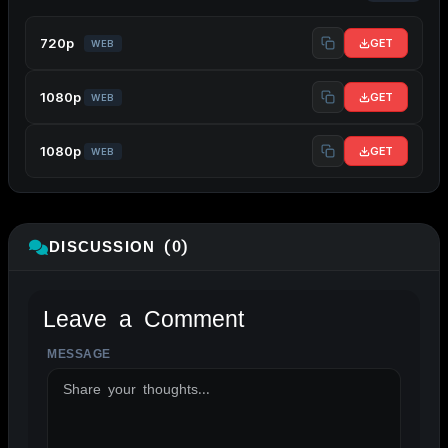
720p
GET
WEB
1080p
GET
WEB
1080p
GET
WEB
DISCUSSION (0)
Leave a Comment
MESSAGE
ALTERNATIVE: