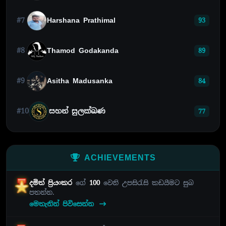
#7
Harshana Prathimal
93
#8
Thamod Godakanda
89
#9
Asitha Madusanka
84
#10
සහන් සුලක්ඛණ
77
ACHIEVEMENTS
දමිත් ප්‍රියංකර
ගේ
100
වෙනි උපසිරැසි කඩයීමට සුබ
පතන්න.
මෙතැනින් පිවිසෙන්න