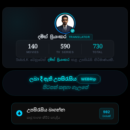
දමිත් ප්‍රියංකර
TRANSLATOR
140
590
730
MOVIES
TV SERIES
TOTAL
SubzLK වෙනුවෙන්
දමිත් ප්‍රියංකර
කළ උපසිරැසි නිර්මාණයකි.
ලබා දී ඇති උපසිරැසිය
WEBRip
පිටපත් සඳහා ගැලපේ
උපසිරැසිය බාගන්න
982
වාරයක්
සෘජු බාගත කිරීම් සබැඳිය