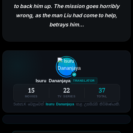
to back him up. The mission goes horribly
wrong, as the man Liu had
come to help,
betrays him…
Isuru Dananjaya
TRANSLATOR
15
22
37
MOVIES
TV SERIES
TOTAL
SubzLK වෙනුවෙන්
Isuru Dananjaya
කළ උපසිරැසි නිර්මාණයකි.