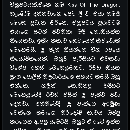
චිත්‍රපටයක්.ඒකෙ නම Kiss Of The Dragon.
හැමෝම දන්නවානෙ ජෙට් ලී ව. එයා තමයි
මේකෙ ප්‍රධාන චරිතෙ. චිත්‍රපටය පුරාවටම
එයාගෙ සටන් ජවනිකා මදි නොකියන්න
තියෙනවා. ඉතිං කතාව කෙටියෙන් කිව්වොත්
මෙහෙමයි. ලූ ජෑන් කියන්නෙ චීන රජයෙ
නියෝජිතයෙක්. ඔහුව පැරීසියට එවනවා
විශේෂ රහස් මෙහෙයුමකට. රිචඩ් කියන
ප්‍රංශ පොලිස් නිලධාරියගෙ සහයට තමයි ඔහු
එන්නෙ. නමුත් නොහිතපු විදිහට
මෙහෙයුමේදි රිචඩ් විසින් ලූ ජෑන්ව පවා
දෙනවා. අන්තිමේදි ලූ ජෑන්ගෙ අරමුණ
වෙන්නෙ තමාගෙ නිර්දෝෂි භාවය ඔප්පු
කරගෙන ආපසු යෑමටයි. ඔහුට ඒ රටේ ඉන්න