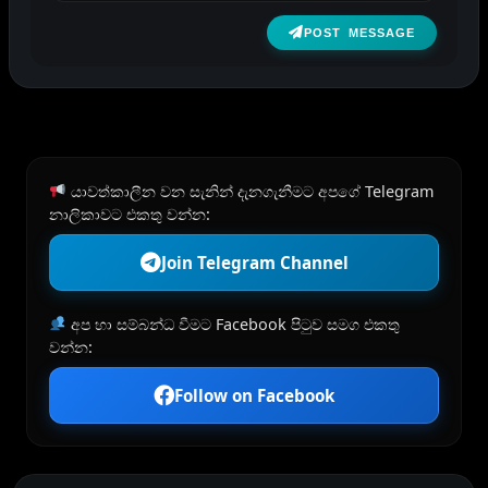
POST MESSAGE
යාවත්කාලීන වන සැනින් දැනගැනීමට අපගේ Telegram
නාලිකාවට එකතු වන්න:
Join Telegram Channel
අප හා සම්බන්ධ වීමට Facebook පිටුව සමග එකතු
වන්න:
Follow on Facebook