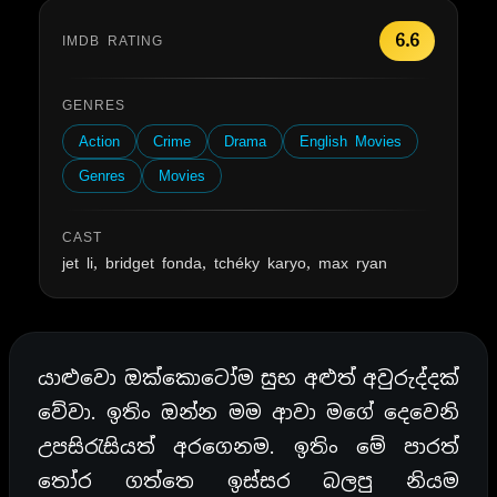
6.6
IMDB RATING
GENRES
Action
Crime
Drama
English Movies
Genres
Movies
CAST
jet li, bridget fonda, tchéky karyo, max ryan
යාළුවො ඔක්කොටෝම සුභ අළුත් අවුරුද්දක්
වේවා. ඉතිං ඔන්න මම ආවා මගේ දෙවෙනි
උපසිරැසියත් අරගෙනම. ඉතිං මේ පාරත්
තෝර ගත්තෙ ඉස්සර බලපු නියම