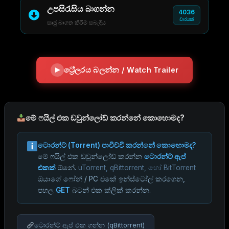
උපසිරැසිය බාගන්න
4036
වාරයක්
සෘජු බාගත කිරීම් සබැඳිය
ට්‍රේලරය බලන්න / Watch Trailer
මේ ෆයිල් එක ඩවුන්ලෝඩ් කරන්නේ කොහොමද?
ටොරන්ට් (Torrent) පාවිච්චි කරන්නේ කොහොමද?
මේ ෆයිල් එක ඩවුන්ලෝඩ් කරන්න
ටොරන්ට් ඇප්
එකක්
ඕනේ.
uTorrent, qBittorrent, හෝ BitTorrent
ඔයාගේ ෆෝන් / PC එකේ ඉන්ස්ටෝල් කරගෙන,
පහල
GET
බටන් එක ක්ලික් කරන්න.
ටොරන්ට් ඇප් එක ගන්න (qBittorrent)