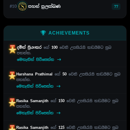
#10
සහන් සුලක්ඛණ
77
ACHIEVEMENTS
දමිත් ප්‍රියංකර
ගේ
100
වෙනි උපසිරැසි කඩයීමට සුබ
පතන්න.
මෙතැනින් පිවිසෙන්න
Harshana Prathimal
ගේ
50
වෙනි උපසිරැසි කඩයීමට සුබ
පතන්න.
මෙතැනින් පිවිසෙන්න
Rasika Samanjith
ගේ
150
වෙනි උපසිරැසි කඩයීමට සුබ
පතන්න.
මෙතැනින් පිවිසෙන්න
Rasika Samanjith
ගේ
125
වෙනි උපසිරැසි කඩයීමට සුබ