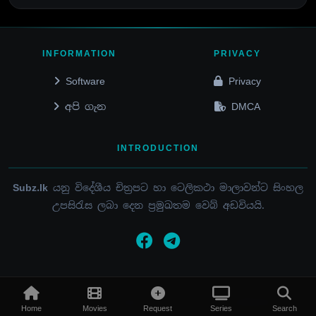
INFORMATION
PRIVACY
Software
Privacy
අපි ගැන
DMCA
INTRODUCTION
Subz.lk
යනු විදේශීය චිත්‍රපට හා ටෙලිකථා මාලාවන්ට සිංහල
උපසිරැස ලබා දෙන ප්‍රමුඛතම වෙබ් අඩවියයි.
© 2015 - 2026 / SUBZ.LK / ALL RIGHTS RESERVED
Home
Movies
Request
Series
Search