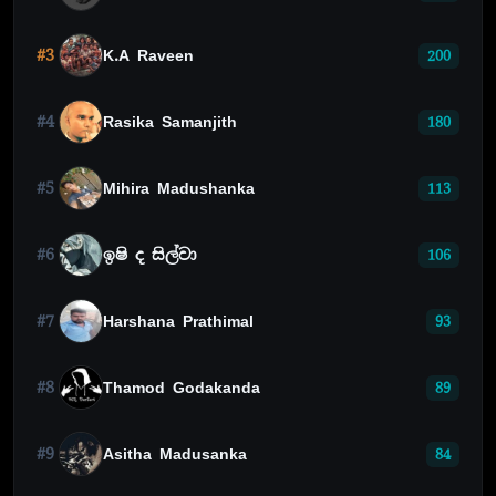
#3
K.A Raveen
200
#4
Rasika Samanjith
180
#5
Mihira Madushanka
113
#6
ඉෂි ද සිල්වා
106
#7
Harshana Prathimal
93
#8
Thamod Godakanda
89
#9
Asitha Madusanka
84