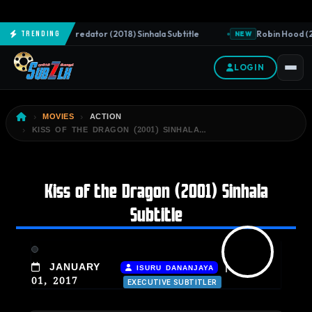
The Predator (2018) Sinhala Subtitle
Robin Hood (20
Trending
NEW
NEW
LOGIN
MOVIES
ACTION
KISS OF THE DRAGON (2001) SINHALA…
Kiss of the Dragon (2001) Sinhala
Subtitle
|
JANUARY
ISURU DANANJAYA
01, 2017
EXECUTIVE SUBTITLER