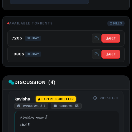
AVAILABLE TORRENTS
2 FILES
720p
GET
BLURAY
1080p
GET
BLURAY
DISCUSSION (4)
2017-01-01
kavisha
EXPERT SUBTITLER
WINDOWS 8.1
CHROME 55
නියමයි සහෝ…
ජය!!!