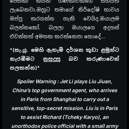
ජෙසිකා කියන ගණිකාවකගේ සහයත්
ලැබෙනවා.ඔහුට තමාගේ නිර්දෝෂි භාවය
ඔප්පු කරගන්න හැකි වෙයිද.ඔයාලම
බලන්නකෝ. බලලා ඔයාලගෙ අදහස්
එවන්නත් අමතක කරන්නෙපා හොදේ…
*(
සැ.යු. මෙහි ඇතැම් දර්ශන කුඩා ළමුන්ට
නැරඹීමට නුසුදුසු බව කරුණාවෙන්
සලකන්න)*
Spoiler Warning : Jet Li plays Liu Jiuan,
China’s top government agent, who arrives
in Paris from Shanghai to carry out a
sensitive, top-secret mission. Liu is in Paris
to assist Richard (Tcheky Karyo), an
unorthodox police official with a small army