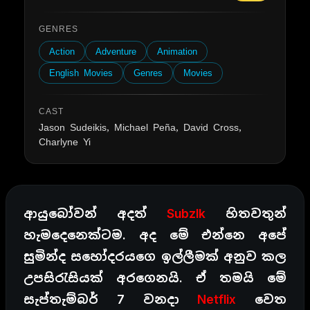
GENRES
Action
Adventure
Animation
English Movies
Genres
Movies
CAST
Jason Sudeikis, Michael Peña, David Cross,
Charlyne Yi
ආයුබෝවන් අදත්
Subzlk
හිතවතුන්
හැමදෙනෙක්ටම. අද මේ එන්නෙ අපේ
සුමින්ද සහෝදරයගෙ ඉල්ලීමක් අනුව කල
උපසිරැසියක් අරගෙනයි. ඒ තමයි මේ
සැප්තැම්බර් 7 වනදා
Netflix
වෙත