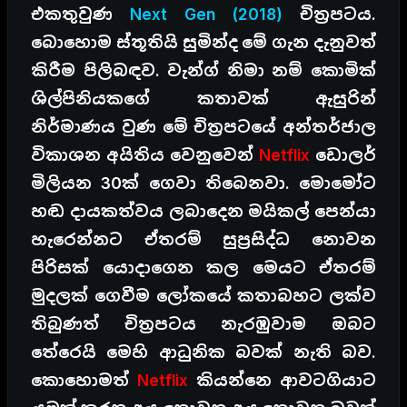
එකතුවුණ
Next Gen (2018)
චිත්‍ර‍පටය.
බොහොම ස්තූතියි සුමින්ද මේ ගැන දැනුවත්
කිරීම පිලිබඳව. වැන්ග් නිමා නම් කොමික්
ශිල්පිනියකගේ කතාවක් ඇසුරින්
නිර්මාණය වුණ මේ චිත්‍රපටයේ අන්තර්ජාල
විකාශන අයිතිය වෙනුවෙන්
Netflix
ඩොලර්
මිලියන 30ක් ගෙවා තිබෙනවා. මොමෝට
හඬ දායකත්වය ලබාදෙන මයිකල් පෙන්යා
හැරෙන්නට ඒතරම් සුප්‍රසිද්ධ නොවන
පිරිසක් යොදාගෙන කල මෙයට ඒතරම්
මුදලක් ගෙවීම ලෝකයේ කතාබහට ලක්ව
තිබුණත් චිත්‍රපටය නැරඹුවාම ඔබට
තේරෙයි මෙහි ආධුනික බවක් නැති බව.
කොහොමත්
Netflix
කියන්නෙ ආවටගියාට