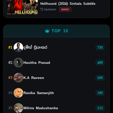
Hellhound (2024) Sinhala Subtitle
Updated:
BRRIP
TOP 10
#1
දමිත් ප්‍රියංකර
730
#2
Hasitha Prasad
499
#3
K.A Raveen
200
#4
Rasika Samanjith
180
#5
Mihira Madushanka
113