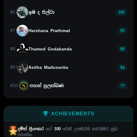
#6
ඉෂි ද සිල්වා
106
#7
Harshana Prathimal
93
#8
Thamod Godakanda
89
#9
Asitha Madusanka
84
#10
සහන් සුලක්ඛණ
77
ACHIEVEMENTS
දමිත් ප්‍රියංකර
ගේ
100
වෙනි උපසිරැසි කඩයීමට සුබ
පතන්න.