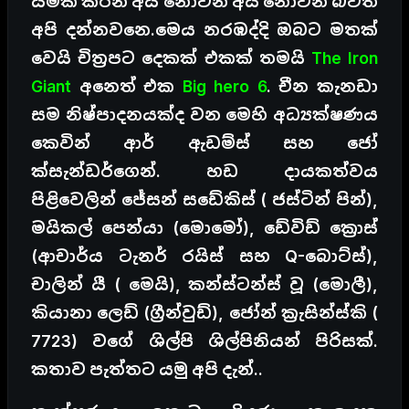
යමක් කරන අය නොවන අය නොවන බවත්
අපි දන්නවනෙ.මෙය නරඹද්දි ඔබට මතක්
වෙයි චිත්‍රපට දෙකක් එකක් තමයි
The Iron
Giant
අනෙත් එක
Big hero 6
. චීන කැනඩා
සම නිෂ්පාදනයක්ද වන මෙහි අධ්‍යක්ෂණය
කෙවින් ආර් ඇඩම්ස් සහ ජෝ
ක්සැන්ඩර්ගෙන්. හඩ දායකත්වය
පිළිවෙලින් ජේසන් සඩේකිස් ( ජස්ටින් පින්),
මයිකල් පෙන්යා (මොමෝ), ඩේවිඩ් ක්‍රොස්
(ආචාර්ය ටැනර් රයිස් සහ Q-බොට්ස්),
චාලින් යී ( මෙයි), කන්ස්ටන්ස් වූ (මොලී),
කියානා ලෙඩ් (ග්‍රීන්වුඩ්), ජෝන් ක්‍රැසින්ස්කි (
7723) වගේ ශිල්පි ශිල්පිනියන් පිරිසක්.
කතාව පැත්තට යමු අපි දැන්..