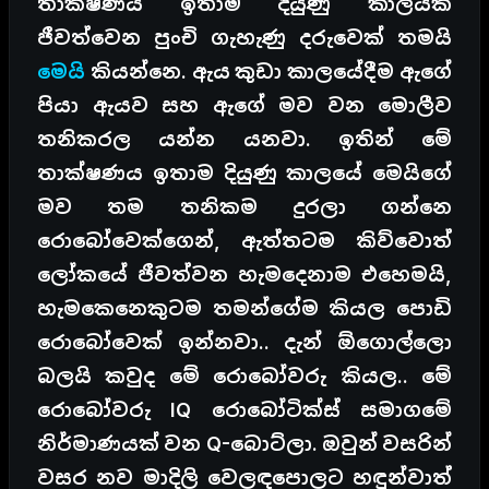
තාක්ෂණය ඉතාම දියුණු කාලයක
ජීවත්වෙන පුංචි ගැහැණු දරුවෙක් තමයි
මෙයි
කියන්නෙ. ඇය කුඩා කාලයේදීම ඇගේ
පියා ඇයව සහ ඇගේ මව වන මොලීව
තනිකරල යන්න යනවා. ඉතින් මේ
තාක්ෂණය ඉතාම දියුණු කාලයේ මෙයිගේ
මව තම තනිකම දුරලා ගන්නෙ
රොබෝවෙක්ගෙන්, ඇත්තටම කිව්වොත්
ලෝකයේ ජීවත්වන හැමදෙනාම එහෙමයි,
හැමකෙනෙකුටම තමන්ගේම කියල පොඩි
රොබෝවෙක් ඉන්නවා.. දැන් ඕගොල්ලො
බලයි කවුද මේ රොබෝවරු කියල.. මේ
රොබෝවරු IQ රොබෝටික්ස් සමාගමේ
නිර්මාණයක් වන Q-බොට්ලා. ඔවුන් වසරින්
වසර නව මාදිලි වෙලඳපොලට හඳුන්වාත්