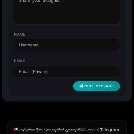
NAME
EMAIL
POST MESSAGE
යාවත්කාලීන වන සැනින් දැනගැනීමට අපගේ Telegram