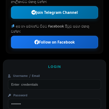
නාලිකාවට එකතු වන්න:
Join Telegram Channel
අප හා සම්බන්ධ වීමට Facebook පිටුව සමග එකතු
වන්න:
Follow on Facebook
LOGIN
Username / Email
Password