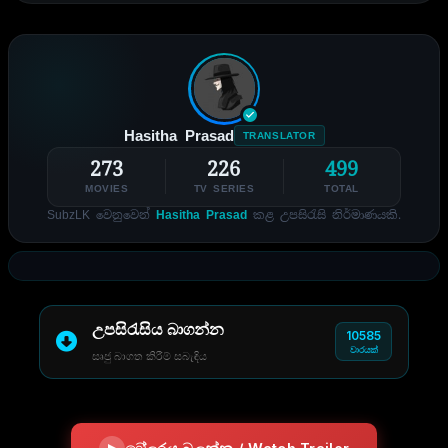
Hasitha Prasad
TRANSLATOR
273
226
499
MOVIES
TV SERIES
TOTAL
SubzLK වෙනුවෙන්
Hasitha Prasad
කළ උපසිරැසි නිර්මාණයකි.
උපසිරැසිය බාගන්න
10585
වාරයක්
සෘජු බාගත කිරීම් සබැඳිය