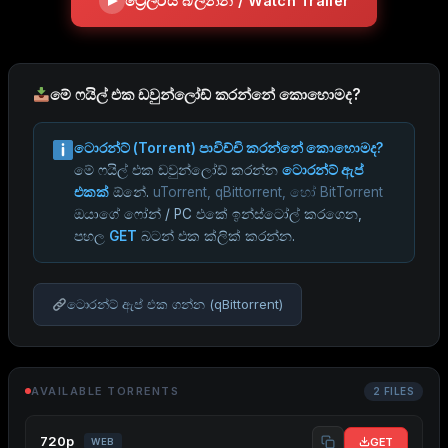
ට්‍රේලරය බලන්න / Watch Trailer
මේ ෆයිල් එක ඩවුන්ලෝඩ් කරන්නේ කොහොමද?
ටොරන්ට් (Torrent) පාවිච්චි කරන්නේ කොහොමද?
මේ ෆයිල් එක ඩවුන්ලෝඩ් කරන්න
ටොරන්ට් ඇප්
එකක්
ඕනේ.
uTorrent, qBittorrent, හෝ BitTorrent
ඔයාගේ ෆෝන් / PC එකේ ඉන්ස්ටෝල් කරගෙන,
පහල
GET
බටන් එක ක්ලික් කරන්න.
ටොරන්ට් ඇප් එක ගන්න (qBittorrent)
AVAILABLE TORRENTS
2 FILES
720p
GET
WEB