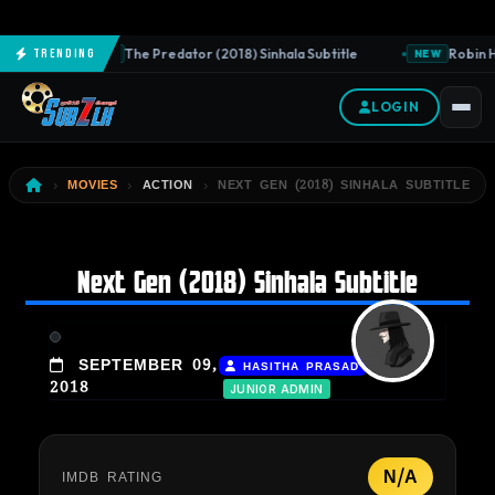
The Predator (2018) Sinhala Subtitle
Robin Ho
Trending
NEW
NEW
LOGIN
MOVIES
ACTION
NEXT GEN (2018) SINHALA SUBTITLE
Next Gen (2018) Sinhala Subtitle
|
SEPTEMBER 09,
HASITHA PRASAD
2018
JUNIOR ADMIN
N/A
IMDB RATING