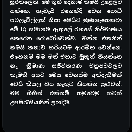
සුරතලෙක්. මේ තුන් දෙනාම තමයි උළෙලට
යන්නෙ. හැබැයි එතෙන්දි වෙන පොඩි
පටලැවිල්ලක් නිසා මෙයිට මුණගැහෙනවා
මේ IQ සමාගම ඇතුලේ රහසේ නිර්මාණය
කෙරෙන රොබෝවෙක්ව.. ඔන්න එතනින්
තමයි කතාව
හරියටම ආරම්භ වෙන්නෙ.
එහෙනම් මම මින් එහාට මුකුත් කියන්නෙ
නෑ, ත්‍රිමාණ සජීවිකරණ චිත්‍රපටවලට
කැමති අයට මෙය වෙනස්ම අත්දැකීමක්
වෙයි කියල බය නැතුව කියන්න පුළුවන්.
මම ගිහින් එන්නම් හමුවෙමු තවත්
උපසිරැසියකින් ලඟදිම.