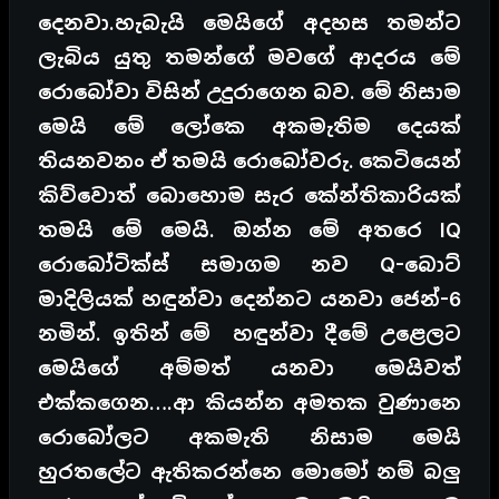
දෙනවා.හැබැයි මෙයිගේ අදහස තමන්ට
ලැබිය යුතු තමන්ගේ මවගේ ආදරය මේ
රොබෝවා විසින් උදුරාගෙන බව. මේ නිසාම
මෙයි මේ ලෝකෙ අකමැතිම දෙයක්
තියනවනං ඒ තමයි රොබෝවරු. කෙටියෙන්
කිව්වොත් බොහොම සැර කේන්තිකාරියක්
තමයි මේ මෙයි. ඔන්න මේ අතරෙ IQ
රොබෝටික්ස් සමාගම නව Q-බොට්
මාදිලියක් හඳුන්වා දෙන්නට යනවා ජෙන්-6
නමින්. ඉතින් මේ හඳුන්වා දීමේ උළෙලට
මෙයිගේ අම්මත් යනවා මෙයිවත්
එක්කගෙන….ආ කියන්න අමතක වුණානෙ
රොබෝලට අකමැති නිසාම මෙයි
හුරතලේට ඇතිකරන්නෙ මොමෝ නම් බලු