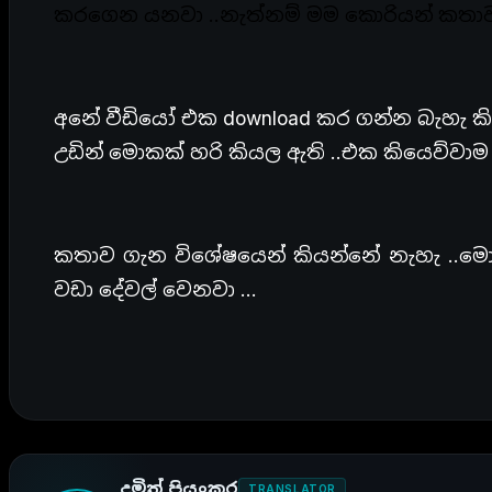
කරගෙන යනවා ..නැත්නම් මම කොරියන් කතාවක්
අනේ වීඩියෝ එක download කර ගන්න බැහැ ක
උඩින් මොකක් හරි කියල ඇති ..එක කියෙව්වාම
කතාව ගැන විශේෂයෙන් කියන්නේ නැහැ ..ම
වඩා දේවල් වෙනවා …
දමිත් ප්‍රියංකර
TRANSLATOR