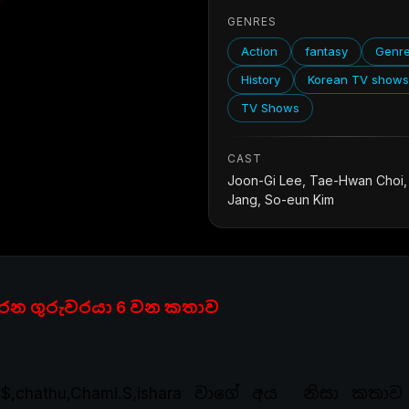
GENRES
Action
fantasy
Genr
History
Korean TV show
TV Shows
CAST
Joon-Gi Lee, Tae-Hwan Choi, 
Jang, So-eun Kim
කරන ගුරුවරයා 6 වන කතාව
ent$,chathu,Chami.S,ishara වාගේ අය නිසා කතා