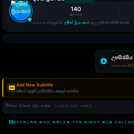
140
MOVIES
SubzLK වෙනුවෙන්
දමිත් ප්‍රියංකර
කළ උපසිරැසි නිර්මාණයකි.
උපසිරැසිය
සෘජු බාගත කිරීම
Add New Subtitle
මෙයට අලුත් උපසිරැසිය ඇතුල් කරන්න
වීඩියෝ පිටපත් ලබා ගන්න . DOWNLOAD LINKS
SCHOLAR WHO WALKS THE NIGHT SUB COLLE