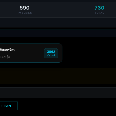
590
730
TV SERIES
TOTAL
 බාගන්න
3862
වාරයක්
් සබැඳිය
CTION