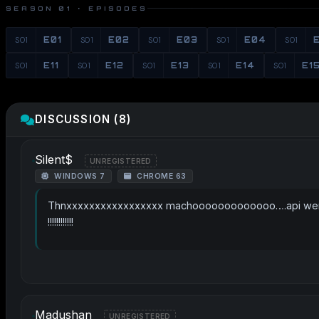
SEASON 01 · EPISODES
S01
E01
S01
E02
S01
E03
S01
E04
S01
S01
E11
S01
E12
S01
E13
S01
E14
S01
E1
DISCUSSION (8)
Silent$
UNREGISTERED
WINDOWS 7
CHROME 63
Thnxxxxxxxxxxxxxxxxx machooooooooooooo….api we
!!!!!!!!!!!!
Madushan
UNREGISTERED