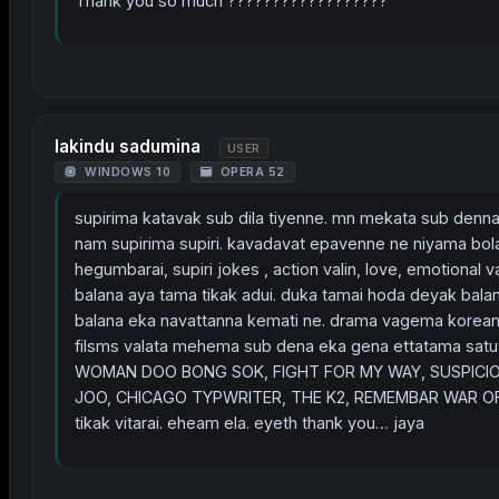
Thank you so much ??????????????????
lakindu sadumina
USER
WINDOWS 10
OPERA 52
supirima katavak sub dila tiyenne. mn mekata sub denna 
nam supirima supiri. kavadavat epavenne ne niyama bola
hegumbarai, supiri jokes , action valin, love, emotiona
balana aya tama tikak adui. duka tamai hoda deyak bala
balana eka navattanna kemati ne. drama vagema korean 
filsms valata mehema sub dena eka gena ettatama satu
WOMAN DOO BONG SOK, FIGHT FOR MY WAY, SUSPICIOU
JOO, CHICAGO TYPWRITER, THE K2, REMEMBAR WAR OF T
tikak vitarai. eheam ela. eyeth thank you… jaya