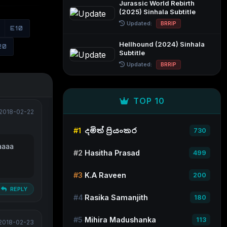
Jurassic World Rebirth
(2025) Sinhala Subtitle
Updated:
BRRIP
E10
Hellhound (2024) Sinhala
20
Subtitle
Updated:
BRRIP
TOP 10
2018-02-22
#1
දමිත් ප්‍රියංකර
730
aaaa
#2
Hasitha Prasad
499
#3
K.A Raveen
200
REPLY
#4
Rasika Samanjith
180
#5
Mihira Madushanka
113
2018-02-23