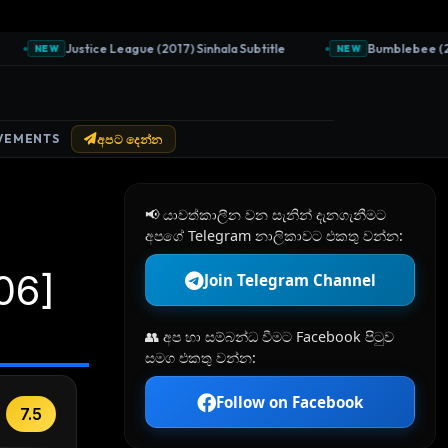
Justice League (2017) Sinhala Subtitle
Bumblebee (2018)
NEW
NEW
VEMENTS
අපට දෙන්න
📢 යාවත්කාලීන වන සැනින් දැනගැනීමට
අපගේ Telegram නාලිකාවට එකතු වන්න:
06]
Join Telegram Channel
👥 අප හා සම්බන්ධ වීමට Facebook පිටුව
සමග එකතු වන්න:
Follow on Facebook
7.5