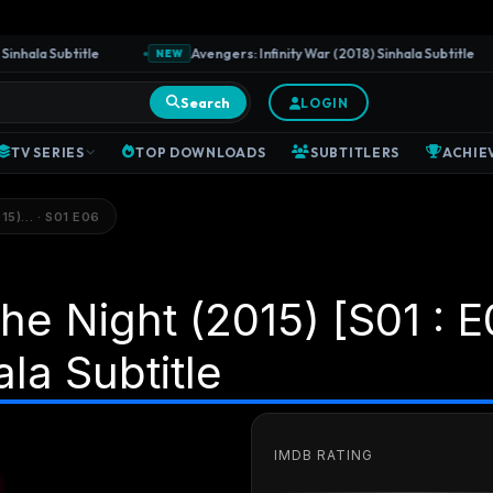
hala Subtitle
Avengers: Infinity War (2018) Sinhala Subtitle
NEW
Search
LOGIN
TV SERIES
TOP DOWNLOADS
SUBTITLERS
ACHIE
5)… · S01 E06
e Night (2015) [S01 : E
ala Subtitle
IMDB RATING