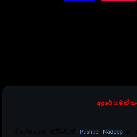
අදුරේ ගමන් 
විශේෂයෙන් කිව්වොත්
Pushpe Nadeep
,sil