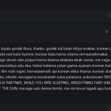
kiyala godak illuva. thanks. godak kal balan hitiya enakan. korean
da neti kata tiyenne. korean kata hema vitama nirmaanathmakai,
l vage deval valin piripun.hema ekama ekakata ekak venas. me vage
nna kattiya adu eka. hebei balanna patan ganna ayanam korean kat
film nuth supiri. hemadaamath api korean ekka thamai. korean dr
tui. sthuthi. eevagema issrahatath suba patanava. puluvannam S
S PARTNER, WHILE YOU WRE SLEEPING, WEIGHTNING FAIRY KIM
HE SUN. mevage sub denna himita. me mn kivve lagadi apu hod