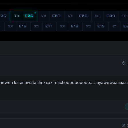
E05
S01
E06
S01
E07
S01
E08
S01
E09
S01
5
S01
E16
S01
E17
S01
E18
S01
E19
S01
E
newen karanawata thnxxxx machoooooooooo….Jayawewaaaaaa