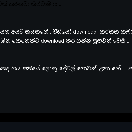
 කරනවා කිව්වාම :p ..
ියන අයට කියන්නේ ..වීඩියෝ download කරන්න කලි
 ඕන කෙනෙක්ට download කර ගන්න පුළුවන් වෙයි ..
ොකද ගිය සතියේ ලොකු දේවල් ගොඩක් උනා නේ ….අ