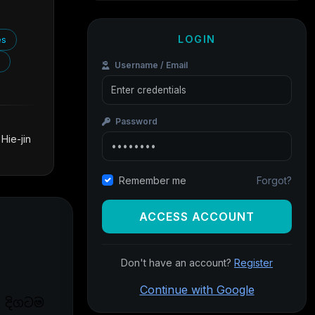
LOGIN
es
s
Username / Email
Password
Hie-jin
Forgot?
Remember me
ACCESS ACCOUNT
Don't have an account?
Register
Continue with Google
ව දිගටම