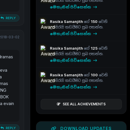
උපසිරැසි කඩයීමට සුබ පතන්න.
මෙතැනින් පිවිසෙන්න
REPLY
Rasika Samanjith
ගේ
150
වෙනි
උපසිරැසි කඩයීමට සුබ පතන්න.
මෙතැනින් පිවිසෙන්න
2018-03-02
Rasika Samanjith
ගේ
125
වෙනි
උපසිරැසි කඩයීමට සුබ පතන්න.
 dramas
මෙතැනින් පිවිසෙන්න
 eva
Rasika Samanjith
ගේ
100
වෙනි
a
උපසිරැසි කඩයීමට සුබ පතන්න.
amas
මෙතැනින් පිවිසෙන්න
RONG
 BOK
a evain
SEE ALL ACHIEVEMENTS
REPLY
DOWNLOAD UPDATES