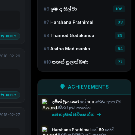
#6
ඉෂි ද සිල්වා
106
#7
Harshana Prathimal
93
#8
Thamod Godakanda
89
REPLY
#9
Asitha Madusanka
84
2018-02-26
#10
සහන් සුලක්ඛණ
77
ACHIEVEMENTS
REPLY
දමිත් ප්‍රියංකර
ගේ
100
වෙනි උපසිරැසි
කඩයීමට සුබ පතන්න.
මෙතැනින් පිවිසෙන්න
2018-02-27
Harshana Prathimal
ගේ
50
වෙනි