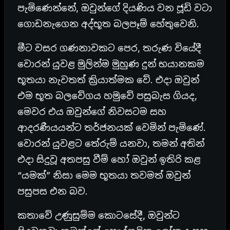
පැමිණෙන්නේ, ඔවුන්ගේ දියණිය වන ජූඩි වටා
ගොඩනැගෙන අද්භූත බලපෑම් හේතුවෙනි.
මීට වසර ගණනාවකට පෙර, තරුණ වියේදී
වොරන් යුවළ මුලින්ම මුහුණ දුන් භයානකම
භූතයා නැවතත් ක්‍රියාත්මක වේ. එදා ඔවුන්
එම භූත බලවේගය හමුවේ පසුබැස ගියද,
මෙවර එය ඔවුන්ගේ නිවසටම සහ
ආදරණීයයන්ට තර්ජනයක් වෙමින් පැමිණේ.
වොරන් යුවළට තේරුම් යනවා, තමන් අතින්
එදා සිදුවූ අතපසු වීම් හෝ ඔවුන් ඉතිරි කළ
“යමක්” නිසා මෙම භූතයා තවමත් ඔවුන්
පසුපස එන බව.
කතාවේ උණුසුම්ම කොටසේදී, ඔවුන්ට