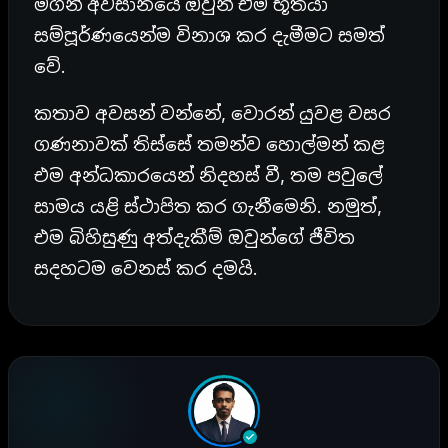
මගින් අවසානයේ ඔවුන් එම භූතයා
සම්පූර්ණයෙන්ම විනාශ කර දැමීමට සමත්
වේ.
කතාව අවසන් වන්නේ, වොරන් යුවළ වසර
ගණනාවක් තිස්සේ තමන්ව හොල්මන් කළ
එම අන්ධකාරයෙන් නිදහස් වී, තම පවුලේ
සාමය යළි ස්ථාපිත කර ගැනීමෙනි. නමුත්,
එම බිහිසුණු අත්දැකීම් ඔවුන්ගේ ජීවිත
සදහටම වෙනස් කර දමයි.