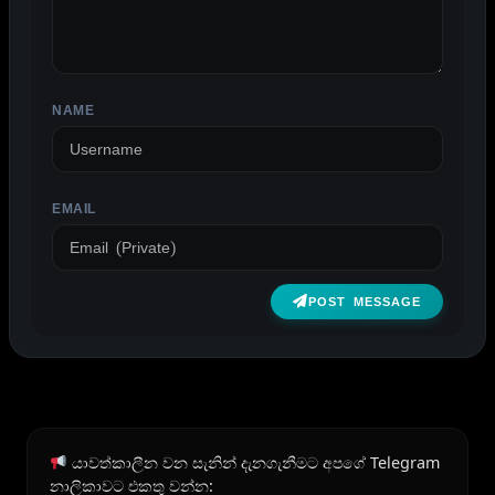
NAME
EMAIL
POST MESSAGE
යාවත්කාලීන වන සැනින් දැනගැනීමට අපගේ Telegram
නාලිකාවට එකතු වන්න: