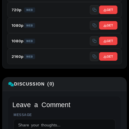
720p
GET
WEB
1080p
GET
WEB
1080p
GET
WEB
2160p
GET
WEB
DISCUSSION (0)
Leave a Comment
MESSAGE
ALTERNATIVE: