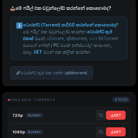
මේ ෆයිල් එක ඩවුන්ලෝඩ් කරන්නේ කොහොමද?
ටොරන්ට් (Torrent) පාවිච්චි කරන්නේ කොහොමද?
මේ ෆයිල් එක ඩවුන්ලෝඩ් කරන්න
ටොරන්ට් ඇප්
එකක්
ඕනේ.
uTorrent, qBittorrent, හෝ BitTorrent
ඔයාගේ ෆෝන් / PC එකේ ඉන්ස්ටෝල් කරගෙන,
පහල
GET
බටන් එක ක්ලික් කරන්න.
ටොරන්ට් ඇප් එක ගන්න (qBittorrent)
AVAILABLE TORRENTS
6 FILES
720p
GET
BLURAY
1080p
GET
BLURAY