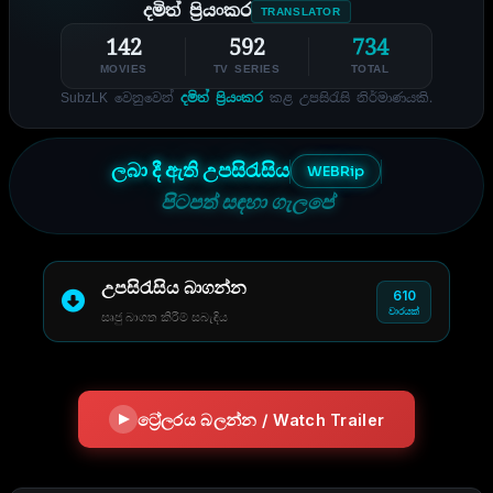
දමිත් ප්‍රියංකර
TRANSLATOR
142
592
734
MOVIES
TV SERIES
TOTAL
SubzLK වෙනුවෙන්
දමිත් ප්‍රියංකර
කළ උපසිරැසි නිර්මාණයකි.
ලබා දී ඇති උපසිරැසිය
WEBRip
පිටපත් සඳහා ගැලපේ
උපසිරැසිය බාගන්න
610
වාරයක්
සෘජු බාගත කිරීම් සබැඳිය
ට්‍රේලරය බලන්න / Watch Trailer