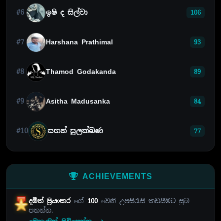
#6
ඉෂි ද සිල්වා
106
#7
Harshana Prathimal
93
#8
Thamod Godakanda
89
#9
Asitha Madusanka
84
#10
සහන් සුලක්ඛණ
77
ACHIEVEMENTS
දමිත් ප්‍රියංකර
ගේ
100
වෙනි උපසිරැසි කඩයීමට සුබ
පතන්න.