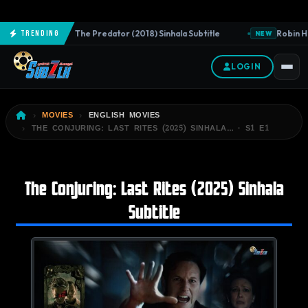
The Predator (2018) Sinhala Subtitle
Robin Ho
Trending
NEW
NEW
LOGIN
MOVIES
ENGLISH MOVIES
THE CONJURING: LAST RITES (2025) SINHALA… · S1 E1
The Conjuring: Last Rites (2025) Sinhala
Subtitle