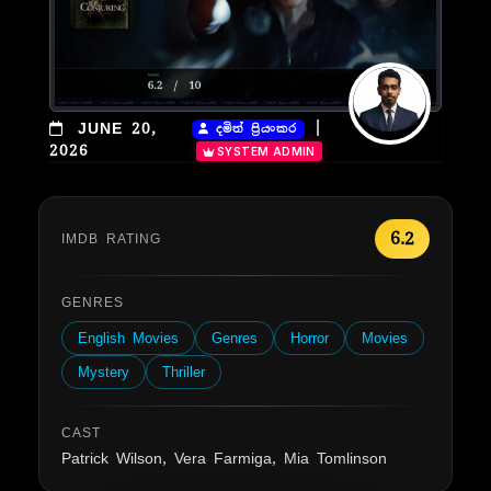
|
JUNE 20,
දමිත් ප්‍රියංකර
2026
SYSTEM ADMIN
6.2
IMDB RATING
GENRES
English Movies
Genres
Horror
Movies
Mystery
Thriller
CAST
Patrick Wilson, Vera Farmiga, Mia Tomlinson