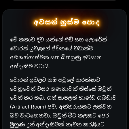
අවසන් හුස්ම පොද
මේ කතාව දිව යන්නේ එඩ් සහ ලොරේන්
වොරන් යුවළගේ ජීවිතයේ වඩාත්ම
අභියෝගාත්මක සහ බිහිසුණු අවසාන
අත්දැකීම වටායි.
වොරන් යුවළට තම පවුලේ ආරක්ෂාව
වෙනුවෙන් වසර ගණනාවක් තිස්සේ ඔවුන්
වෙන් කර තබා ගත් සාපලත් භාණ්ඩ ගබඩාව
(Artifact Room) පවා අන්තරායකට ලක්වන
බව වැටහෙනවා. ඔවුන් මීට කලකට පෙර
මුහුණ දුන් අත්දැකීමක් නැවත කරළියට