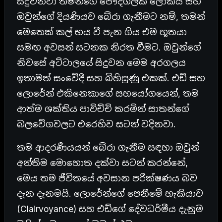
සිදුවනවා තමන්ගේ පෞද්ගලික ලෝකය සහ
ඔවුන්ගේ දියණියව බේරා ගැනීමට නම්, තමන්
මෙතෙක් කල් භය වී පැන ගිය එම භූතයා
සමඟ අවසන් සටනක නිරත වීමට. ඔවුන්ගේ
නිවසේ අට්ටාලයේ සිදුවන මෙම අරගලය
ඉතාමත් සංවේදී සහ බිහිසුණු එකක්. එඩ් සහ
ලොරේන් එකිනෙකාගේ සහයෝගයෙන්, තම
ආත්ම ශක්තිය පාවිච්චි කරමින් සාතන්ගේ
බලවේගවලට එරෙහිව සටන් වදිනවා.
තම ආදරණීයයන් බේරා ගැනීම සඳහා ඔවුන්
අන්තිම මොහොත දක්වා සටන් කරන්නේ,
මෙය තම ජීවිතයේ අවසාන පරීක්ෂණය බව
දැන දැනමයි. ලොරේන්ගේ පෙනීමේ හැකියාව
(Clairvoyance) සහ එඩ්ගේ දේවධර්මීය දැනුම