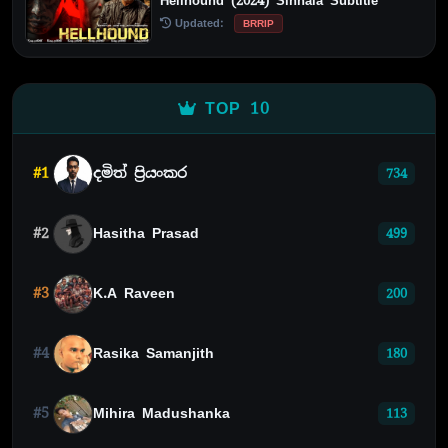
Hellhound (2024) Sinhala Subtitle
Updated:
BRRIP
TOP 10
#1
දමිත් ප්‍රියංකර
734
#2
Hasitha Prasad
499
#3
K.A Raveen
200
#4
Rasika Samanjith
180
#5
Mihira Madushanka
113