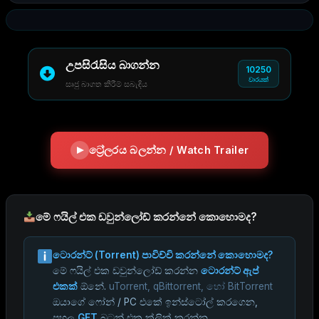
උපසිරැසිය බාගන්න
10250
වාරයක්
සෘජු බාගත කිරීම් සබැඳිය
ට්‍රේලරය බලන්න / Watch Trailer
මේ ෆයිල් එක ඩවුන්ලෝඩ් කරන්නේ කොහොමද?
ටොරන්ට් (Torrent) පාවිච්චි කරන්නේ කොහොමද?
මේ ෆයිල් එක ඩවුන්ලෝඩ් කරන්න
ටොරන්ට් ඇප්
එකක්
ඕනේ.
uTorrent, qBittorrent, හෝ BitTorrent
ඔයාගේ ෆෝන් / PC එකේ ඉන්ස්ටෝල් කරගෙන,
පහල
GET
බටන් එක ක්ලික් කරන්න.