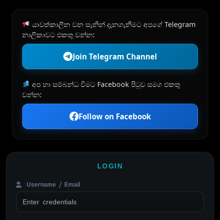
යාවත්කාලීන වන සැනින් දැනගැනීමට අපගේ Telegram
නාලිකාවට එකතු වන්න:
Join Telegram Channel
අප හා සම්බන්ධ වීමට Facebook පිටුව සමග එකතු
වන්න:
Follow on Facebook
LOGIN
Username / Email