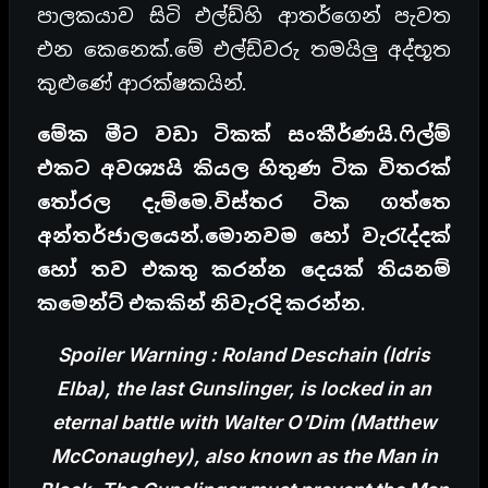
පාලකයාව සිටි එල්ඩ්හි ආතර්ගෙන් පැවත
එන කෙනෙක්.මේ එල්ඩ්වරු තමයිලු අද්භූත
කුළුණේ ආරක්ෂකයින්.
මේක මීට වඩා ටිකක් සංකීර්ණයි.ෆිල්ම්
එකට අවශ්‍යයි කියල හිතුණ ටික විතරක්
තෝරල දැම්මෙ.විස්තර ටික ගත්තෙ
අන්තර්ජාලයෙන්.මොනවම හෝ වැරැද්දක්
හෝ තව එකතු කරන්න දෙයක් තියනම්
කමෙන්ට් එකකින් නිවැරදි කරන්න.
Spoiler Warning : Roland Deschain (Idris
Elba), the last Gunslinger, is locked in an
eternal battle with Walter O’Dim (Matthew
McConaughey), also known as the Man in