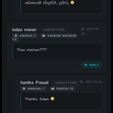
බොහොම ස්තූතියි, ලහිරු
kalpa nuwan
2017-10-
UNREGISTERED
12
ANDROID 6
SAMSUNG BROWSER
5.4
Thax machan????
REPLY
hasitha Prasad
2017-10-14
UNREGISTERED
WINDOWS 7
FIREFOX 56
Thanks, Kalpa