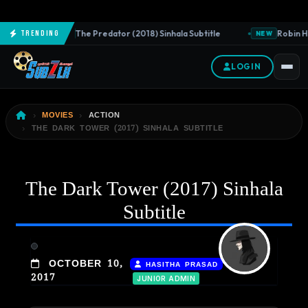
The Predator (2018) Sinhala Subtitle
Robin Ho
Trending
NEW
NEW
LOGIN
MOVIES
ACTION
THE DARK TOWER (2017) SINHALA SUBTITLE
The Dark Tower (2017) Sinhala
Subtitle
|
OCTOBER 10,
HASITHA PRASAD
2017
JUNIOR ADMIN