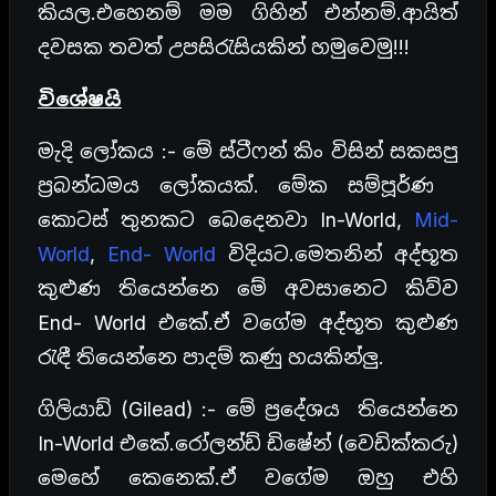
කියල.එහෙනම් මම ගිහින් එන්නම්.ආයිත්
දවසක තවත් උපසිරැසියකින් හමුවෙමු!!!
විශේෂයි
මැදි ලෝකය :- මේ ස්ටීෆන් කිං විසින් සකසපු
ප්‍රබන්ධමය ලෝකයක්. මේක සම්පූර්ණ
කොටස් තුනකට බෙදෙනවා In-World,
Mid-
World
,
End- World
විදියට.මෙතනින් අද්භූත
කුළුණ තියෙන්නෙ මේ අවසානෙට කිව්ව
End- World එකේ.ඒ වගේම අද්භූත කුළුණ
රැඳී තියෙන්නෙ පාදම් කණු හයකින්ලු.
ගිලියාඩ් (Gilead) :- මේ ප්‍රදේශය තියෙන්නෙ
In-World එකේ.රෝලන්ඩ් ඩිෂේන් (වෙඩික්කරු)
මෙහේ කෙනෙක්.ඒ වගේම ඔහු එහි