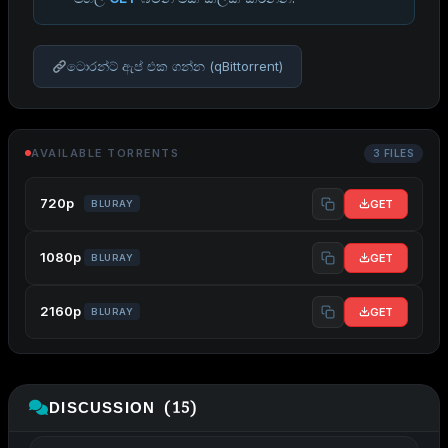
ටොරන්ට් ඇප් එක ගන්න (qBittorrent)
AVAILABLE TORRENTS
3 FILES
720p
GET
BLURAY
1080p
GET
BLURAY
2160p
GET
BLURAY
DISCUSSION (15)