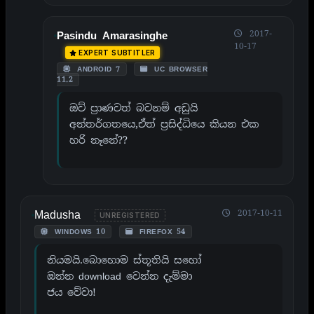
2017-
Pasindu Amarasinghe
10-17
EXPERT SUBTITLER
ANDROID 7
UC BROWSER
11.2
ඔව් ප්‍රාණවත් බවනම් අඩුයි
අන්තර්ගතයෙ,ඒත් ප්‍රසිද්ධියෙ කියන එක
හරි නෑනේ??
Madusha
2017-10-11
UNREGISTERED
WINDOWS 10
FIREFOX 54
නියමයි.බොහොම ස්තූතියි සහෝ
ඔන්න download වෙන්න දැම්මා
ජය වේවා!