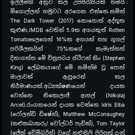
ඉල්ලීමක් අනුව කල උපසිරැසියක් තමයි
ඕගොල්ලන් හමුවට අරගෙන එන්නෙ.නමින්
The Dark Tower (2017) නොහොත් අද්භූත
කුළුණ.IMDB වෙතින් 5.9ක අගයකුත් Rotten
Tomatoesලගෙන් 16%ක අගයක් සහ ගූගල්
පරිශීලකයින් 75%කගේ කැමැත්තත්
දිනාගත්ත මේ චිත්‍රපටය ස්ටීෆන් කිං (Stephen
King) ලේඛකයාගේ මේ නමින්ම වූ පොත්
මාලාවක් ඇසුරෙන් කල
නිර්මාණයක්.අධ්‍යක්ෂණයෙන් දායක
වෙන්නෙ නිකොලාජ් ආසල් (Nikolaj
Arcel).රංගනයෙන් දායක වෙන්නෙ Idris Elba
(රෝලන්ඩ් ඩිෂේන්), Matthew McConaughey
(කළුකබාකරු/ වෝල්ටර් පැඩික්), Tom Taylor
(ජේක් චේම්බර්ස්) වගේ නළුනිලි පිරිසක්.දැන්