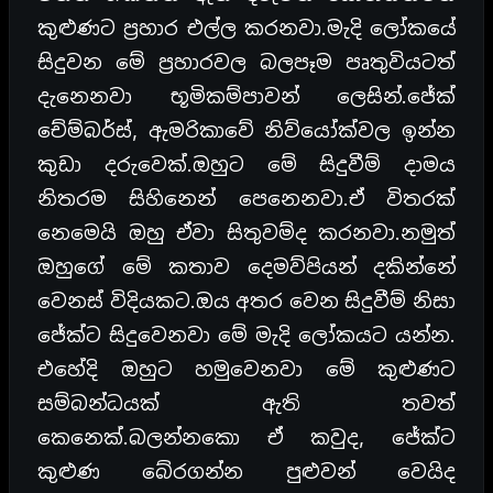
කුළුණට ප්‍රහාර එල්ල කරනවා.මැදි ලෝකයේ
සිදුවන මේ ප්‍රහාරවල බලපෑම පෘතුවියටත්
දැනෙනවා භූමිකම්පාවන් ලෙසින්.ජේක්
චේම්බර්ස්, ඇමරිකාවේ නිව්යෝක්වල ඉන්න
කුඩා දරුවෙක්.ඔහුට මේ සිදුවීම් දාමය
නිතරම සිහිනෙන් පෙනෙනවා.ඒ විතරක්
නෙමෙයි ඔහු ඒවා සිතුවම්ද කරනවා.නමුත්
ඔහුගේ මේ කතාව දෙමව්පියන් දකින්නේ
වෙනස් විදියකට.ඔය අතර වෙන සිදුවීම් නිසා
ජේක්ට සිදුවෙනවා මේ මැදි ලෝකයට යන්න.
එහේදි ඔහුට හමුවෙනවා මේ කුළුණට
සම්බන්ධයක් ඇති තවත්
කෙනෙක්.බලන්නකො ඒ කවුද, ජේක්ට
කුළුණ බේරගන්න පුළුවන් වෙයිද