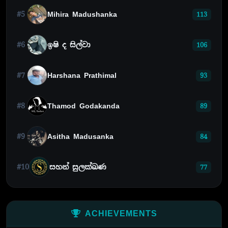
#5
Mihira Madushanka
113
#6
ඉෂි ද සිල්වා
106
#7
Harshana Prathimal
93
#8
Thamod Godakanda
89
#9
Asitha Madusanka
84
#10
සහන් සුලක්ඛණ
77
ACHIEVEMENTS