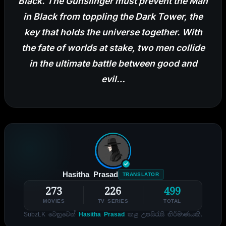
Black. The Gunslinger must prevent the Man
in Black from toppling the Dark Tower, the
key that holds the universe together. With
the fate of worlds at s
take, two men collide
in the ultimate battle between good and
evil…
Hasitha Prasad
TRANSLATOR
273
226
499
MOVIES
TV SERIES
TOTAL
SubzLK වෙනුවෙන්
Hasitha Prasad
කළ උපසිරැසි නිර්මාණයකි.