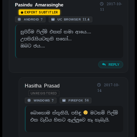
2017-10-
Pasindu Amarasinghe
11
EXPERT SUBTITLER
ANDROID 7
UC BROWSER 11.4
සුපිරිම ෆිල්ම් එකක් තමා ආයෙ….
උපසිරැසියටතුති සහෝ…
ඔබට ජය….
REPLY
Hasitha Prasad
2017-10-
14
UNREGISTERED
WINDOWS 7
FIREFOX 56
බොහොම ස්තූතියි, පසිඳු
මටනම් ෆිල්ම්
එක වැඩිය හිතට ඇල්ලුවෙ නෑ හැබැයි.