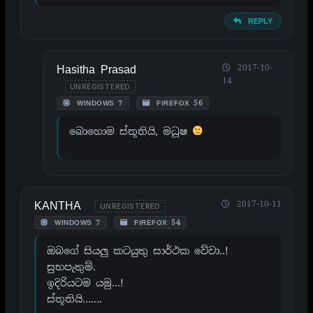
REPLY
Hasitha Prasad
2017-10-
14
UNREGISTERED
WINDOWS 7
FIREFOX 56
බොහොම ස්තූතියි, මධූෂ
KANTHA
2017-10-11
UNREGISTERED
WINDOWS 7
FIREFOX 54
ඔබගේ සියලු කටයුතු සාර්ථක වේවා..!
සුභපැතුම්.
ඉදිරියටම යමු…!
ස්තූතියි…….