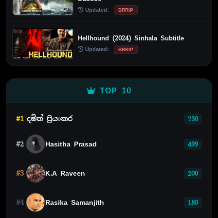
Updated:
BRRIP
Hellhound (2024) Sinhala Subtitle
Updated:
BRRIP
TOP 10
#1
දමිත් ප්‍රියංකර
730
#2
Hasitha Prasad
499
#3
K.A Raveen
200
#4
Rasika Samanjith
180