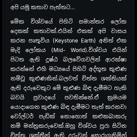
අපි යමු කතාව පැත්තට…
මේක විශ්වයේ පිහිටි සමාන්තර ලෝක
දෙකක් කතාවක්.එයින් එකක් අපි වාසය
කරන පෘතුවිය (Keystone Earth) අනිත් එක
මැදි ලෝකය (Mid- World).විශ්වය එයින්
පිටත ඇති දුෂ්ඨ බලවේගවලින් ආරක්ෂා
කරන්නේ එහි මධ්‍යයේ පිහිටි අද්භූත කුළුණ
නම්වූ කුළුණකින්.බලවත් චිත්ත ශක්තියක්
ඇති දරුවෙකුට මේ කුළුණ බිඳ දැමීමට හැකි
බවයි ප්‍රවාදයේ පවතින්නේ.ඒ ක්‍රමයම
යොදාගෙන කුළුණ බිඳ දැමීමට තැත් කරනවා
වෝල්ටර් පැඩික් නොහොත් කළුකබාකරු
නම් මන්ත්‍රකරුවෙක්.ඔහු විශ්වය පුරා සිටින
චිත්ත ශක්තීන් ඇති දරුවන් සොරාගනිමින්