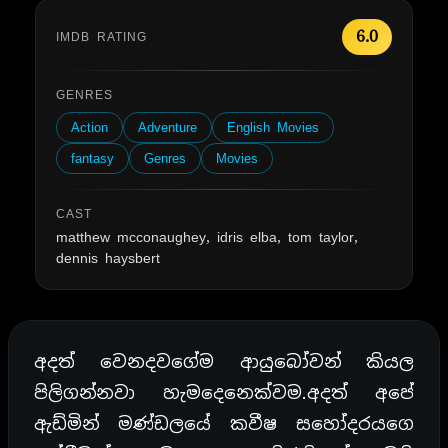
6.0
IMDB RATING
GENRES
Action
Adventure
English Movies
fantasy
Genres
Movies
CAST
matthew mcconaughey, idris elba, tom taylor,
dennis haysbert
අදත් වෙනදවගේම ආයුබෝවන් කියල
පිලිගන්නවා හැමදෙනෙක්වම.අදත් අපේ
ඇඩ්මින් මණ්ඩලයේ කවීෂ සහෝදරයගෙ