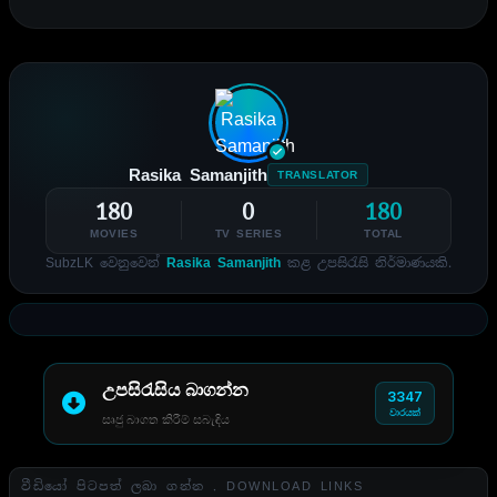
Rasika Samanjith
TRANSLATOR
180
0
180
MOVIES
TV SERIES
TOTAL
SubzLK වෙනුවෙන්
Rasika Samanjith
කළ උපසිරැසි නිර්මාණයකි.
උපසිරැසිය බාගන්න
3347
වාරයක්
සෘජු බාගත කිරීම් සබැඳිය
වීඩියෝ පිටපත් ලබා ගන්න . DOWNLOAD LINKS