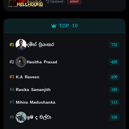
Updated:
BRRIP
TOP 10
#1
දමිත් ප්‍රියංකර
732
#2
Hasitha Prasad
499
#3
K.A Raveen
200
#4
Rasika Samanjith
180
#5
Mihira Madushanka
113
#6
ඉෂි ද සිල්වා
106