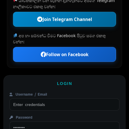
යාවත්කාලීන වන සැනින් දැනගැනීමට අපගේ Telegram
නාලිකාවට එකතු වන්න:
Join Telegram Channel
අප හා සම්බන්ධ වීමට Facebook පිටුව සමග එකතු
වන්න:
Follow on Facebook
LOGIN
Username / Email
Password