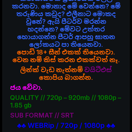
කරනවා. මොනාද මේ වෙන්නෙ? මේ
තරුණිය කවුද? එලීනාට මොකද
වුනේ? ඇයි පීටර්ව මරන්න
හදන්නෙ? මේවට උත්තර
හොයාගන්න පීටර් ආපහු ඝාතන
ලෝකයට පා තියෙනවා.
පොඩි 18+ සීන් එකක් තියෙනවා.
වෙන නම් කිස් කරන එකක්වත් නෑ.
ලින්ක් වැඩ නැත්නම්
වයිටීඑස්
කොපිය බාගන්න.
ජය වේවා.
QUALITY // 720p – 920mb // 1080p –
1.85 gb
SUB FORMAT // SRT
♣♣ WEBRip / 720p / 1080p ♣♣