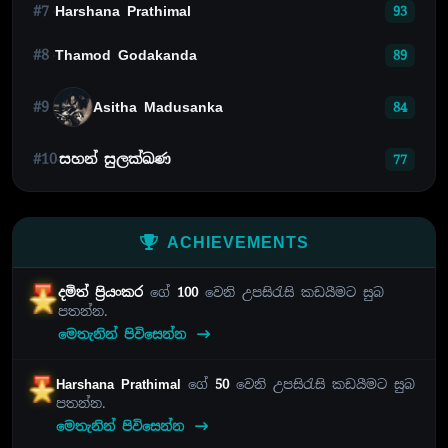
#7
Harshana Prathimal
93
#8
Thamod Godakanda
89
#9
Asitha Madusanka
84
#10
සහන් සුලක්ඛණ
77
ACHIEVEMENTS
දමිත් ප්‍රියංකර
ගේ
100
වෙනි උපසිරැසි කඩයීමට සුබ
පතන්න.
මෙතැනින් පිවිසෙන්න
Harshana Prathimal
ගේ
50
වෙනි උපසිරැසි කඩයීමට සුබ
පතන්න.
මෙතැනින් පිවිසෙන්න