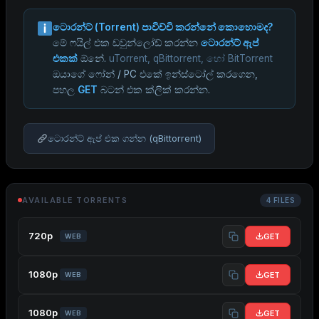
ටොරන්ට් (Torrent) පාවිච්චි කරන්නේ කොහොමද?
මේ ෆයිල් එක ඩවුන්ලෝඩ් කරන්න
ටොරන්ට් ඇප්
එකක්
ඕනේ.
uTorrent, qBittorrent, හෝ BitTorrent
ඔයාගේ ෆෝන් / PC එකේ ඉන්ස්ටෝල් කරගෙන,
පහල
GET
බටන් එක ක්ලික් කරන්න.
ටොරන්ට් ඇප් එක ගන්න (qBittorrent)
AVAILABLE TORRENTS
4 FILES
720p
GET
WEB
1080p
GET
WEB
1080p
GET
WEB