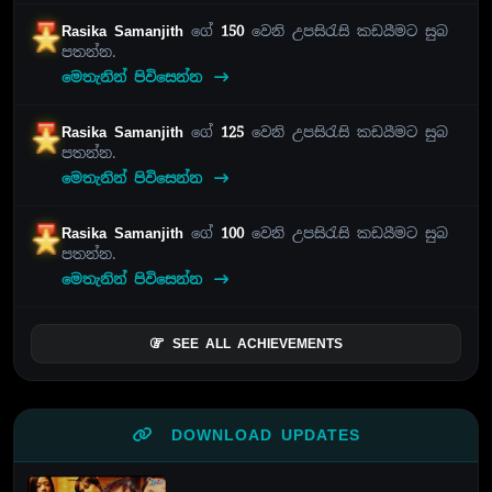
Rasika Samanjith
ගේ
150
වෙනි උපසිරැසි කඩයීමට සුබ
පතන්න.
මෙතැනින් පිවිසෙන්න
Rasika Samanjith
ගේ
125
වෙනි උපසිරැසි කඩයීමට සුබ
පතන්න.
මෙතැනින් පිවිසෙන්න
Rasika Samanjith
ගේ
100
වෙනි උපසිරැසි කඩයීමට සුබ
පතන්න.
මෙතැනින් පිවිසෙන්න
SEE ALL ACHIEVEMENTS
DOWNLOAD UPDATES