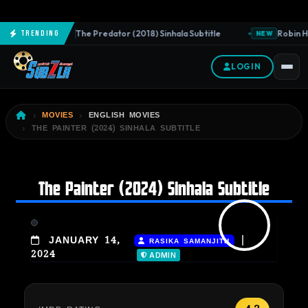
The Predator (2018) Sinhala Subtitle
Robin Ho
Trending
NEW
NEW
LOGIN
MOVIES
ENGLISH MOVIES
THE PAINTER (2024) SINHALA SUBTITLE
The Painter (2024) Sinhala Subtitle
|
JANUARY 14,
RASIKA SAMANJITH
2024
ADMIN