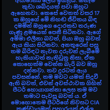
අසාමාන්‍ය ලෙස ඉහළයි. ඕනෑම
කුඩා ශබ්දයක් පවා ඔහුට
ඇහෙනවා. කෙසේ වෙතත් වසර 17
ක ඔහුගේ මේ නිහඬ ජීවිතය බිඳ
දමමින් ඔහුගෙ දොරකඩ තරුණ
ගෑණු ළමයෙක් පෙනී සිටිනවා. ඇගේ
අම්මා එලීනා බවත්, පියා ඔහු බවත්
ඇය කියා සිටිනවා. අනතුරෙන් පසු
තම බිරිඳට නැවත දරුවන් ලැබීමේ
හැකියාවත් නැතිවුනු නිසා, ඒක
කොහෙත්ම වෙන්න බැරි බව ඔහු
දන්නවා. තව දුරටත් ඇය
පවසන්නේ, තම මවට යමක් සිදුවී
ඇති බවත්, එවන් අවස්ථාවක ගිහින්
පීටර් හොයාගන්නා ලෙස තම මව
තමාට පැවසූ බවත් ය. ඒ
මොහොතෙම පීටර්ගේ නිවසට CIA
කණ්ඩායමක් ප්‍රහාරයක් එල්ල