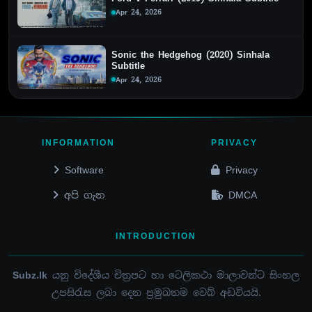
Apr 24, 2026
Sonic the Hedgehog (2020) Sinhala
Subtitle
Apr 24, 2026
INFORMATION
PRIVACY
Software
Privacy
අපි ගැන
DMCA
INTRODUCTION
Subz.lk
යනු විදේශීය චිත්‍රපට හා ටෙලිකථා මාලාවන්ට සිංහල
උපසිරැස ලබා දෙන ප්‍රමුඛතම වෙබ් අඩවියයි.