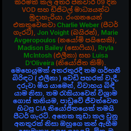
කිරීමක් කල අතර ජනවාරි 09 දින
VOD සහ ඩිජිටල් මාධ්‍යයන්ට
මුදාහැරියා. රංගනයෙන්
එකතුවෙනවා
Charlie Weber
(පීටර්
ගැරට්),
Jon Voight
(බයිරන්),
Marie
Avgeropoulos
(නයෝමි පයිසෙකි),
Madison Bailey
(සොෆියා),
Rryla
McIntosh
(එලීනා) සහ
Luisa
D’Oliveira
(නියෝජිත කිම්).
මෙහෙයුමක් අතරතුරදී තම ගර්භනී
බිරිඳට ( එලීනා ) වෙඩි පහරක් වැදී,
දරුවා මිය යාමෙන්, විවාහය බිඳී
යාම නිසා, තම රැකියාවෙන් විශ්‍රාම
ගොස් තනියම, පාඩුවේ ජීවත්වෙන
හිටපු CIA නියෝජිතයෙක් තමයි
පීටර් ගැරට්. අනෙක කුඩා කල වුනු
අනතුරක් නිසා ඔහුගෙ කන් ඇහීම