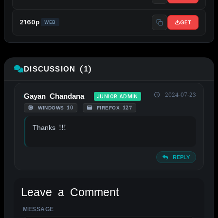
2160p
GET
WEB
DISCUSSION (1)
2024-07-23
Gayan Chandana
JUNIOR ADMIN
WINDOWS 10
FIREFOX 127
Thanks !!!
REPLY
Leave a Comment
MESSAGE
ALTERNATIVE: