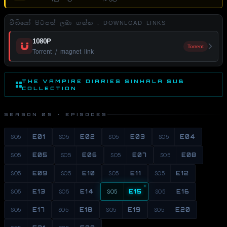
වීඩියෝ පිටපත් ලබා ගන්න . DOWNLOAD LINKS
1080P
Torrent
Torrent / magnet link
THE VAMPIRE DIARIES SINHALA SUB
COLLECTION
SEASON 05 · EPISODES
S05
E01
S05
E02
S05
E03
S05
E04
S05
E05
S05
E06
S05
E07
S05
E08
S05
E09
S05
E10
S05
E11
S05
E12
S05
E13
S05
E14
S05
E15
S05
E16
S05
E17
S05
E18
S05
E19
S05
E20