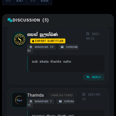
S05
E21
S05
E22
DISCUSSION (5)
2021-
සහන් සුලක්ඛණ
05-11
EXPERT SUBTITLER
WINDOWS 10
CHROME
90
sub ekata thanks saho
REPLY
Tharinda
2021-05-
UNREGISTERED
11
WINDOWS 7
OPERA
75
niyamai ithuru tikath onii