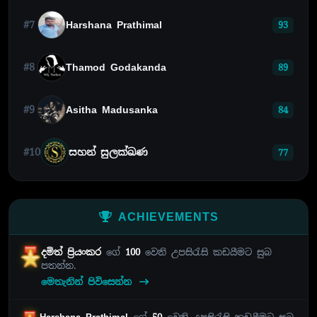
#7
Harshana Prathimal
93
#8
Thamod Godakanda
89
#9
Asitha Madusanka
84
#10
සහන් සුලක්ඛණ
77
ACHIEVEMENTS
දමිත් ප්‍රියංකර
ගේ
100
වෙනි උපසිරැසි කඩයීමට සුබ
පතන්න.
මෙතැනින් පිවිසෙන්න