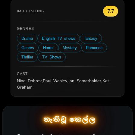
7.7
IMDB RATING
GENRES
Drama
English TV shows
fantasy
Genres
Horror
Mystery
Romance
Thriller
TV Shows
CAST
Nina Dobrev,Paul Wesley,Ian Somerhalder,Kat
Graham
නැතිවූ කෙල්ල