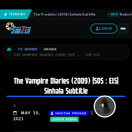
The Predator (2018) Sinhala Subtitle
Robin H
Trending
NEW
NEW
LOGIN
TV SHOWS
DRAMA
THE VAMPIRE DIARIES (2009) [S05 :… · S05 E15
The Vampire Diaries (2009) [S05 : E15]
Sinhala Subtitle
|
MAY 10,
HASITHA PRASAD
2021
JUNIOR ADMIN