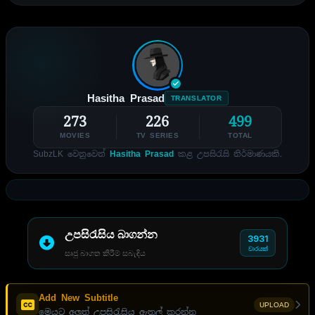
Hasitha Prasad
TRANSLATOR
273
226
499
MOVIES
TV SERIES
TOTAL
SubzLK වෙනුවෙන්
Hasitha Prasad
කළ උපසිරැසි නිර්මාණයකි.
උපසිරැසිය බාගන්න
3931
වාරයක්
සෘජු බාගත කිරීම් සබැඳිය
Add New Subtitle
UPLOAD
මෙයට අලුත් උපසිරැසිය ඇතුල් කරන්න