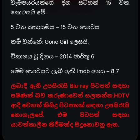
වැම්පයරයන්ගේ දින සටහන් 15 වන
කොටසයි මේ.
5 වන කතාසමය – 15 වන කොටස
නම් වන්නේ: Gone Girl ලෙසයි.
විකාශය වූ දිනය – 2014 මාර්තු 6
මෙම කොටසට ලැබී ඇති Imdb අගය – 8.7
ලබාදී ඇති උපසිරැසි Blu-ray පිටපත් සඳහා
පමණක් බව කරුණාවෙන් සලකන්න.HDTV
ආදී වෙනත් කිසිදු පිටපතක් සඳහා උපසිරැසි
නොගැලපේ. එම පිටපත් සඳහා
යාවත්කාලීන කිරීමක්ද සිදුනොවනු ඇත.