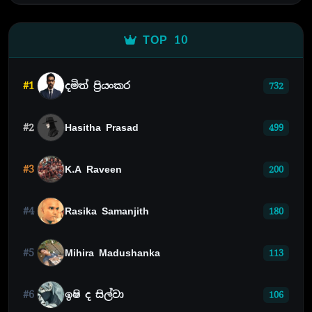
TOP 10
#1
දමිත් ප්‍රියංකර
732
#2
Hasitha Prasad
499
#3
K.A Raveen
200
#4
Rasika Samanjith
180
#5
Mihira Madushanka
113
#6
ඉෂි ද සිල්වා
106