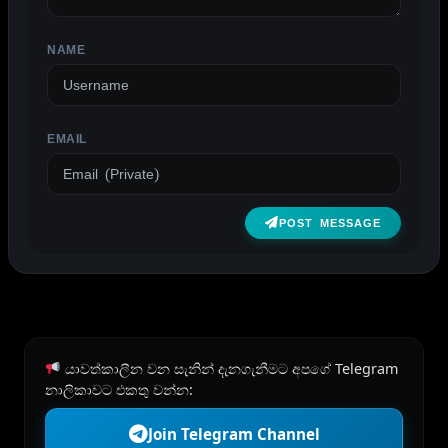
NAME
EMAIL
POST MESSAGE
යාවත්කාලීන වන සැනින් දැනගැනීමට අපගේ Telegram
නාලිකාවට එකතු වන්න:
Join Telegram Channel