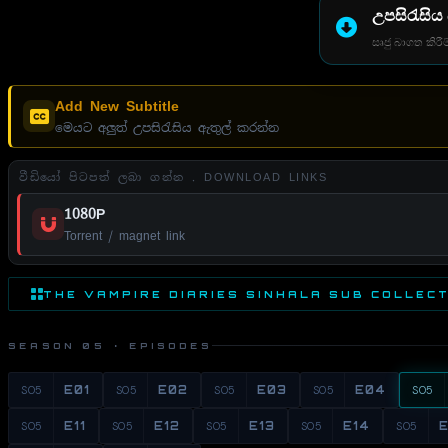
උපසිරැසිය
සෘජු බාගත කිරීම
Add New Subtitle
මෙයට අලුත් උපසිරැසිය ඇතුල් කරන්න
වීඩියෝ පිටපත් ලබා ගන්න . DOWNLOAD LINKS
1080P
Torrent / magnet link
THE VAMPIRE DIARIES SINHALA SUB COLLEC
SEASON 05 · EPISODES
S05
E01
S05
E02
S05
E03
S05
E04
S05
S05
E11
S05
E12
S05
E13
S05
E14
S05
E