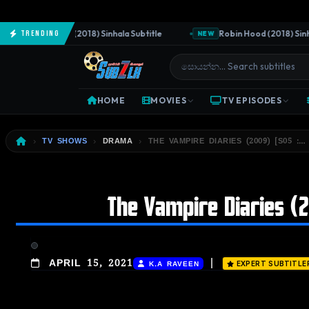
The Predator (2018) Sinhala Subtitle
Robin Hood (2018) Sinhala 
Trending
NEW
HOME
MOVIES
TV EPISODES
TV SHOWS
DRAMA
THE VAMPIRE DIARIES (2009) [S05 :… 
The Vampire Diaries (20
|
APRIL 15, 2021
K.A RAVEEN
EXPERT SUBTITLE