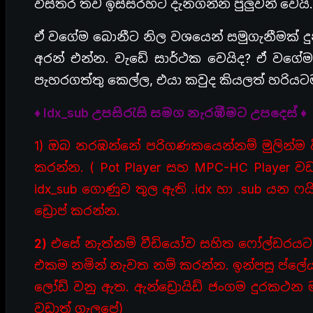
විස්තර තව ඉස්සරහට දැනගන්න පුලුවන් වෙයි.
ඒ වගේම බොනීට නිල වශයෙන් සමුගැනීමක් ද
අරන් එන්න. වැඩේ සාර්ථක වෙයිද? ඒ වගේම අ
පැහරගත්තු කෙල්ල, එයා කවුද කියලත් හරියටම
♦ Idx_sub උපසිරැසි සමග නැරඹීමට උපදෙස් ♦
1) ඔබ නරඹන්නේ පරිගණකයෙන්නම් මුලින්ම
කරන්න. ( Pot Player සහ MPC-HC Player වඩ
idx_sub ගොණුව තුල ඇති .idx හා .sub යන ෆ
ඩ්‍රොප් කරන්න.
2)
එසේ නැත්නම් වීඩියෝව සහිත ෆෝල්ඩරයට උපස
එකම නමින් නැවත නම් කරන්න. ඉන්පසු ප්ලේය
ලෝඩ් වනු ඇත. ඇන්ඩ්‍රොයිඩ් ජංගම දුරකථන 
වඩාත් ගැලපේ)