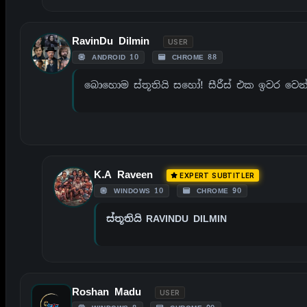
RavinDu Dilmin
USER
ANDROID 10
CHROME 88
බොහොම ස්තූතියි සහෝ! සීරීස් එක ඉවර වෙන
K.A Raveen
EXPERT SUBTITLER
WINDOWS 10
CHROME 90
ස්තූතියි RAVINDU DILMIN
Roshan Madu
USER