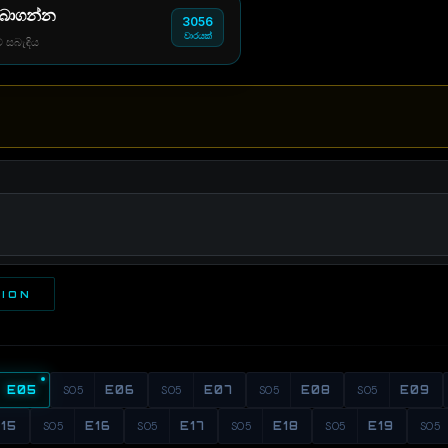
 බාගන්න
3056
වාරයක්
් සබැඳිය
TION
E05
S05
E06
S05
E07
S05
E08
S05
E09
15
S05
E16
S05
E17
S05
E18
S05
E19
S05