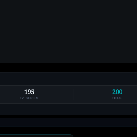
195
200
TV SERIES
TOTAL