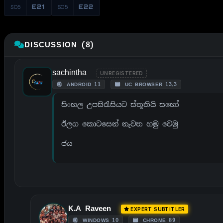
S05
E21
S05
E22
DISCUSSION (8)
sachintha
UNREGISTERED
ANDROID 11
UC BROWSER 13.3
සිංහල උපසිරැසියට ස්තූතියි සහෝ
ඊලග කොටසෙන් නැවත හමු වෙමු
ජය
K.A Raveen
EXPERT SUBTITLER
WINDOWS 10
CHROME 89