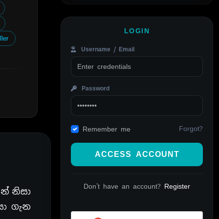
LOGIN
ller
Username / Email
Password
Forgot?
Remember me
ACCESS ACCOUNT
Don't have an account?
Register
් නිසා
යා ගැන