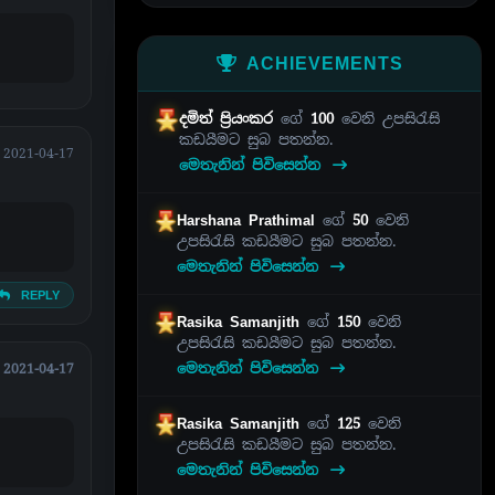
ACHIEVEMENTS
දමිත් ප්‍රියංකර
ගේ
100
වෙනි උපසිරැසි
කඩයීමට සුබ පතන්න.
2021-04-17
මෙතැනින් පිවිසෙන්න
Harshana Prathimal
ගේ
50
වෙනි
උපසිරැසි කඩයීමට සුබ පතන්න.
මෙතැනින් පිවිසෙන්න
REPLY
Rasika Samanjith
ගේ
150
වෙනි
උපසිරැසි කඩයීමට සුබ පතන්න.
මෙතැනින් පිවිසෙන්න
2021-04-17
Rasika Samanjith
ගේ
125
වෙනි
උපසිරැසි කඩයීමට සුබ පතන්න.
මෙතැනින් පිවිසෙන්න