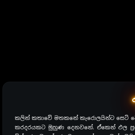
කලින් කතාවේ මතකනේ කැරොලයින්ට සෙට් ව
කරදරයකට මුහුණ දෙනවනේ. ඒකෙන් ඵල ප්‍ර