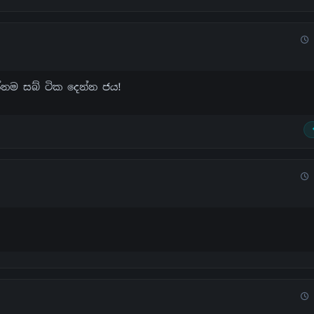
්නම සබ් ටික දෙන්න ජය!