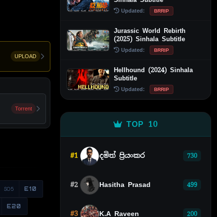
Updated:
BRRIP
Jurassic World Rebirth
(2025) Sinhala Subtitle
Updated:
BRRIP
UPLOAD
Hellhound (2024) Sinhala
Subtitle
Updated:
BRRIP
Torrent
TOP 10
#1
දමිත් ප්‍රියංකර
730
#2
Hasitha Prasad
499
S05
E10
E20
#3
K.A Raveen
200