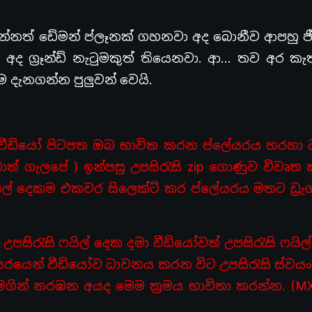
ුන්නත් ඩේමන් ප්ලෑනක් ගහනවා අද බොනීව ආපහු 
ද ග්‍රෑන්ඩ් නැටුමකුත් තියෙනවා. ආ… තව අර කැ
 දැනගන්න පුලුවන් වෙයි.
 වීඩියෝ පිටපත ඔබ භාවිත කරන ප්ලේයරය හරහා
ාත් ගැලපේ ) ඉන්පසු උපසිරැසි zip ගොණුව විවෘත
යිල් දෙකම එකවර සිලෙක්ට් කර ප්ලේයරය මතට ඩ්‍රැග
ිරැසි ෆයිල් දෙක දමා වීඩියෝවත් උපසිරැසි ෆයිල
රයෙන් වීඩියෝව ධාවනය කරන විට උපසිරැසි ස්වයංක
මගින් නරඹන අයද මෙම ක්‍රමය භාවිතා කරන්න. (MX