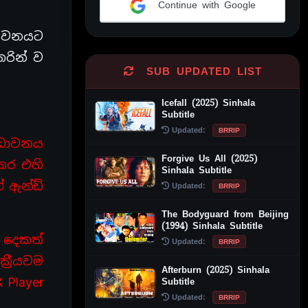
Continue with Google
Alternative:
ජීවනයට
තරින් ව
SUB UPDATED LIST
Icefall (2025) Sinhala
Subtitle
Updated:
BRRIP
 ධාවනය
Forgive Us All (2025)
 කර එහි
Sinhala Subtitle
් ඇන්ඩ්
Updated:
BRRIP
The Bodyguard from Beijing
(1994) Sinhala Subtitle
් දෙකත්
Updated:
BRRIP
්‍රීයවම
Afterburn (2025) Sinhala
 Player
Subtitle
Updated:
BRRIP