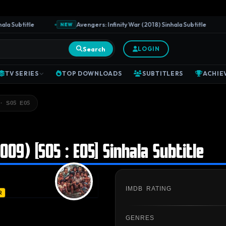
Subtitle
Avengers: Infinity War (2018) Sinhala Subtitle
NEW
N
Search
LOGIN
TV SERIES
TOP DOWNLOADS
SUBTITLERS
ACHIE
· S05 E05
09) [S05 : E05] Sinhala Subtitle
IMDB RATING
R
GENRES