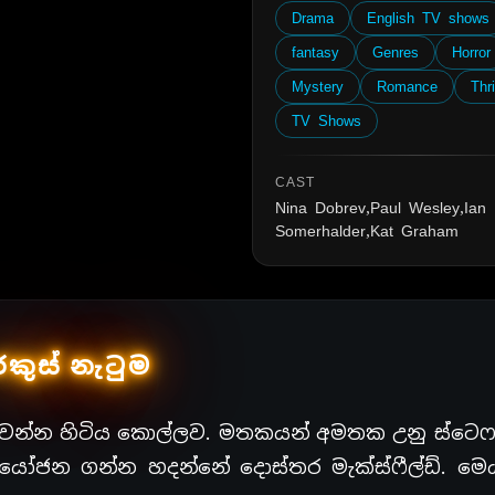
Drama
English TV shows
fantasy
Genres
Horror
Mystery
Romance
Thri
TV Shows
CAST
Nina Dobrev,Paul Wesley,Ian
Somerhalder,Kat Graham
රකුස් නැටුම
ෙන්න හිටිය කොල්ලව. මතකයන් අමතක උනු ස්ටෙෆන
යෝජන ගන්න හදන්නේ දොස්තර මැක්ස්ෆීල්ඩ්. මෙ