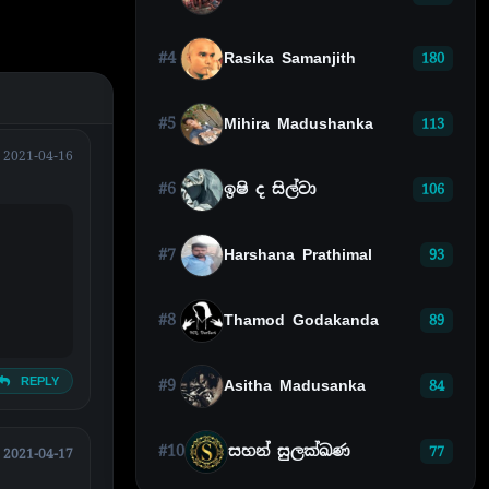
#4
Rasika Samanjith
180
#5
Mihira Madushanka
113
2021-04-16
#6
ඉෂි ද සිල්වා
106
#7
Harshana Prathimal
93
#8
Thamod Godakanda
89
REPLY
#9
Asitha Madusanka
84
#10
සහන් සුලක්ඛණ
77
2021-04-17