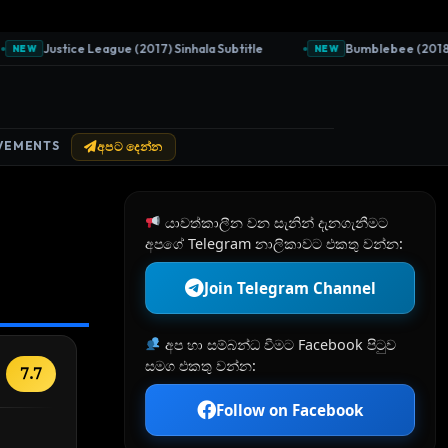
Justice League (2017) Sinhala Subtitle
Bumblebee (2018) Sin
EW
NEW
VEMENTS
අපට දෙන්න
යාවත්කාලීන වන සැනින් දැනගැනීමට
අපගේ Telegram නාලිකාවට එකතු වන්න:
Join Telegram Channel
අප හා සම්බන්ධ වීමට Facebook පිටුව
සමග එකතු වන්න:
7.7
Follow on Facebook