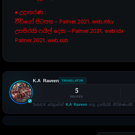
♦ උදාහරණ :
වීඩියෝ පිටපත – Palmer.2021. web.mkv
උපසිරැසි ෆයිල් දෙක – Palmer.2021. web.idx
Palmer.2021. web.sub
K.A Raveen
TRANSLATOR
5
MOVIES
SubzLK වෙනුවෙන්
K.A Raveen
කළ උපසිරැසි නිර්මාණයකි.