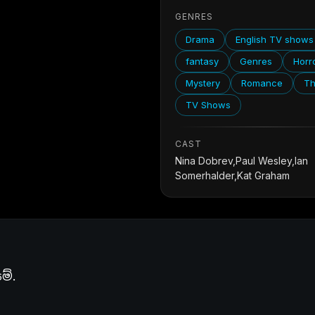
GENRES
Drama
English TV shows
fantasy
Genres
Horr
Mystery
Romance
Th
TV Shows
CAST
Nina Dobrev,Paul Wesley,Ian
Somerhalder,Kat Graham
මේ.