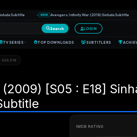
la Subtitle
Avengers: Infinity War (2018) Sinhala Subtitle
NEW
Search
LOGIN
TV SERIES
TOP DOWNLOADS
SUBTITLERS
ACHIE
· S05 E18
(2009) [S05 : E18] Sinh
Subtitle
IMDB RATING