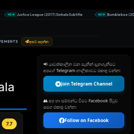
Justice League (2017) Sinhala Subtitle
Bumblebee (2018) S
NEW
NEW
VEMENTS
අපට දෙන්න
📢 යාවත්කාලීන වන සැනින් දැනගැනීමට
අපගේ Telegram නාලිකාවට එකතු වන්න:
ala
Join Telegram Channel
👥 අප හා සම්බන්ධ වීමට Facebook පිටුව
සමග එකතු වන්න:
Follow on Facebook
7.7