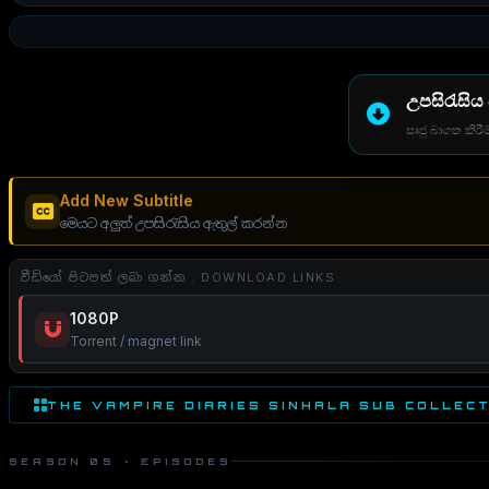
උපසිරැසිය
සෘජු බාගත කිරීම
Add New Subtitle
මෙයට අලුත් උපසිරැසිය ඇතුල් කරන්න
වීඩියෝ පිටපත් ලබා ගන්න . DOWNLOAD LINKS
1080P
Torrent / magnet link
THE VAMPIRE DIARIES SINHALA SUB COLLEC
SEASON 05 · EPISODES