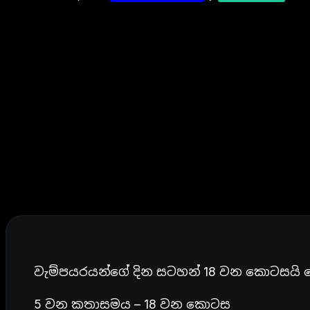
වැම්පයරයන්ගේ දින සටහන් 18 වන කොටසයි 
5 වන කතාසමය – 18 වන කොටස