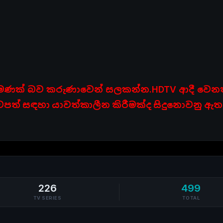
ා පමණක් බව කරුණාවෙන් සලකන්න.HDTV ආදී වෙනත් 
පත් සඳහා යාවත්කාලීන කිරීමක්ද සිදුනොවනු ඇත
226
499
TV SERIES
TOTAL