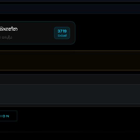
 බාගන්න
3719
වාරයක්
් සබැඳිය
TION