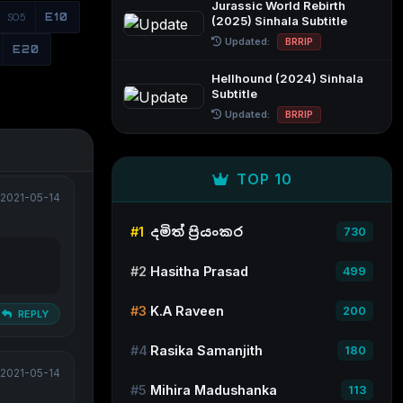
Jurassic World Rebirth
S05
E10
(2025) Sinhala Subtitle
Updated:
BRRIP
E20
Hellhound (2024) Sinhala
Subtitle
Updated:
BRRIP
TOP 10
2021-05-14
#1
දමිත් ප්‍රියංකර
730
#2
Hasitha Prasad
499
#3
K.A Raveen
200
REPLY
#4
Rasika Samanjith
180
2021-05-14
#5
Mihira Madushanka
113