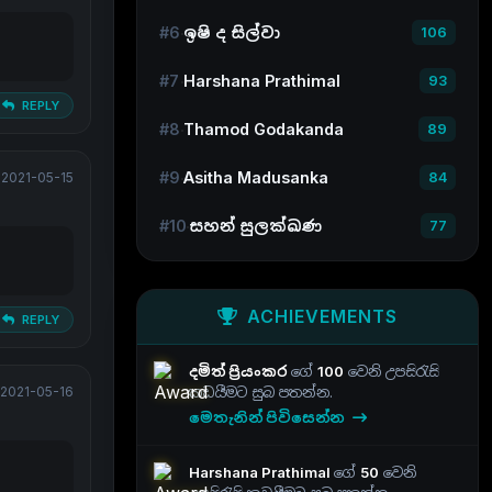
#6
ඉෂි ද සිල්වා
106
#7
Harshana Prathimal
93
REPLY
#8
Thamod Godakanda
89
#9
Asitha Madusanka
84
2021-05-15
#10
සහන් සුලක්ඛණ
77
ACHIEVEMENTS
REPLY
දමිත් ප්‍රියංකර
ගේ
100
වෙනි උපසිරැසි
2021-05-16
කඩයීමට සුබ පතන්න.
මෙතැනින් පිවිසෙන්න
Harshana Prathimal
ගේ
50
වෙනි