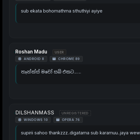
sub ekata bohomathma sthuthiyi ayiye
Roshan Madu
USER
ANDROID 8
CHROME 89
තෑන්ක්ස් මචෝ සබ් එකට……
DILSHANMASS
UNREGISTERED
WINDOWS 10
OPERA 76
supirii sahoo thankzzz..digatama sub karamuu..jaya wew