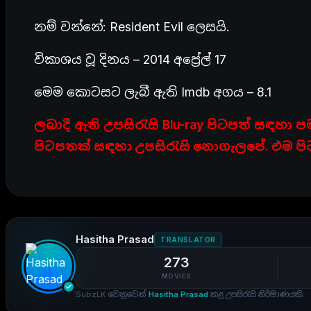
නම් වන්නේ: Resident Evil ලෙසයි.
විකාශය වූ දිනය – 2014 අප්‍රේල් 17
මෙම කොටසට ලැබී ඇති Imdb අගය – 8.1
ලබාදී ඇති උපසිරැසි Blu-ray පිටපත් සඳහ
පිටපතක් සඳහා උපසිරැසි නොගැලපේ. එම පිට
Hasitha Prasad
TRANSLATOR
273
MOVIES
SubzLK වෙනුවෙන්
Hasitha Prasad
කළ උපසිරැසි නිර්මාණයකි.