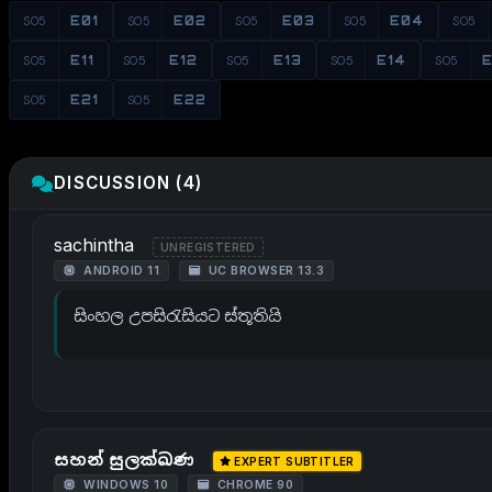
S05
E01
S05
E02
S05
E03
S05
E04
S05
S05
E11
S05
E12
S05
E13
S05
E14
S05
E
S05
E21
S05
E22
DISCUSSION (4)
sachintha
UNREGISTERED
ANDROID 11
UC BROWSER 13.3
සිංහල උපසිරැසියට ස්තූතියි
සහන් සුලක්ඛණ
EXPERT SUBTITLER
WINDOWS 10
CHROME 90