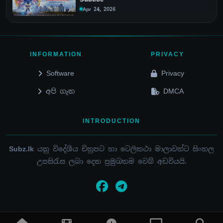
Apr 24, 2026
INFORMATION
PRIVACY
Software
Privacy
අපි ගැන
DMCA
INTRODUCTION
Subz.lk
යනු විදේශීය චිත්‍රපට හා ටෙලිකථා මාලාවන්ට සිංහල
උපසිරැස ලබා දෙන ප්‍රමුඛතම වෙබ් අඩවියයි.