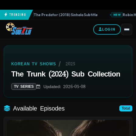
The Predator (2018) Sinhala Subtitle
Robin Ho
Trending
NEW
NEW
LOGIN
/
2025
KOREAN TV SHOWS
The Trunk (2024) Sub Collection
Updated: 2026-05-08
TV SERIES
Available Episodes
Total