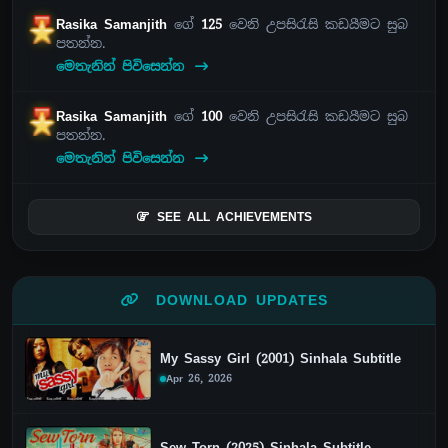
Rasika Samanjith
ගේ
125
වෙනි උපසිරැසි කඩයීමට සුබ
පතන්න.
මෙතැනින් පිවිසෙන්න
Rasika Samanjith
ගේ
100
වෙනි උපසිරැසි කඩයීමට සුබ
පතන්න.
මෙතැනින් පිවිසෙන්න
SEE ALL ACHIEVEMENTS
DOWNLOAD UPDATES
My Sassy Girl (2001) Sinhala Subtitle
Apr 26, 2026
Sew Torn (2025) Sinhala Subtitle