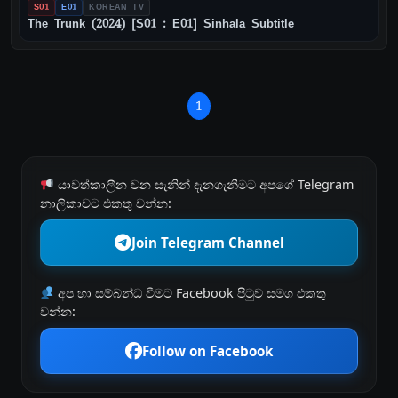
S01
E01
KOREAN TV
The Trunk (2024) [S01 : E01] Sinhala Subtitle
1
යාවත්කාලීන වන සැනින් දැනගැනීමට අපගේ Telegram
නාලිකාවට එකතු වන්න:
Join Telegram Channel
අප හා සම්බන්ධ වීමට Facebook පිටුව සමග එකතු
වන්න:
Follow on Facebook