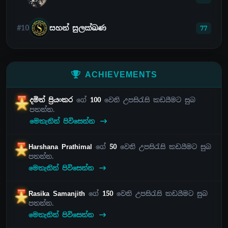
#10
සහන් සුලක්ඛණ
77
ACHIEVEMENTS
දමිත් ප්‍රියංකර
ගේ
100
වෙනි උපසිරැසි කඩයීමට සුබ
පතන්න.
මෙතැනින් පිවිසෙන්න
Harshana Prathimal
ගේ
50
වෙනි උපසිරැසි කඩයීමට සුබ
පතන්න.
මෙතැනින් පිවිසෙන්න
Rasika Samanjith
ගේ
150
වෙනි උපසිරැසි කඩයීමට සුබ
පතන්න.
මෙතැනින් පිවිසෙන්න