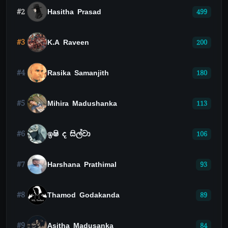
#2
Hasitha Prasad
499
#3
K.A Raveen
200
#4
Rasika Samanjith
180
#5
Mihira Madushanka
113
#6
ඉෂි ද සිල්වා
106
#7
Harshana Prathimal
93
#8
Thamod Godakanda
89
#9
Asitha Madusanka
84